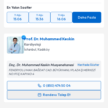
kapsamda işlenmesini kabul ediyorum.
En Yakın Saatler
11 Ağu
11 Ağu
11 Ağu
Daha Fazla
Takvim Talebini Gönder
15:06
15:36
16:06
Prof. Dr. Muhammed Keskin
Kardiyoloji
İstanbul
, Kadıköy
Doç. Dr. Muhammed Keskin Muayenehanesi
Haritada Göster
FENERYOLU MAH. BAĞDAT CAD. BÜYÜKHANLI PLAZA İŞ MERKEZİ
NO:91 İÇ KAPI NO:4
0 (850) 474 50 04
Randevu Takvimi Talebi
Randevu Talep Et
Prof. Dr. Muhammed Keskin
için randevu takvimi