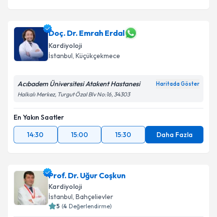
Doç. Dr. Emrah Erdal
Kardiyoloji
İstanbul
, Küçükçekmece
Acıbadem Üniversitesi Atakent Hastanesi
Haritada Göster
Halkalı Merkez, Turgut Özal Blv No:16, 34303
En Yakın Saatler
14:30
15:00
15:30
Daha Fazla
Prof. Dr. Uğur Coşkun
Kardiyoloji
İstanbul
, Bahçelievler
5
(
4
Değerlendirme)