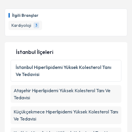
talebi oluşturun. Size bu uzmandan randevu almanız
için bir takvim hazırlandığında e-posta ile
bilgilendireceğiz.
İlgili Branşlar
E-posta Adresiniz
Kardiyoloji
3
İstanbul İlçeleri
Kişisel verilerimin işlenmesine ilişkin
Aydınlatma
Metni
'ni okudum ve kişisel verilerimin belirtilen
kapsamda işlenmesini kabul ediyorum.
İstanbul
Hiperlipidemi Yüksek Kolesterol Tanı
Ve Tedavisi
Takvim Talebini Gönder
Ataşehir
Hiperlipidemi Yüksek Kolesterol Tanı Ve
Tedavisi
Küçükçekmece
Hiperlipidemi Yüksek Kolesterol Tanı
Ve Tedavisi