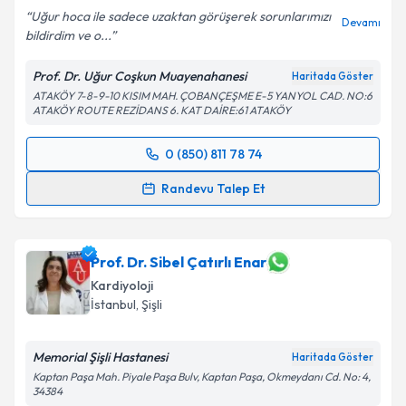
Uğur hoca ile sadece uzaktan görüşerek sorunlarımızı
Devamı
bildirdim ve o...
Prof. Dr. Uğur Coşkun Muayenahanesi
Haritada Göster
ATAKÖY 7-8-9-10 KISIM MAH. ÇOBANÇEŞME E-5 YANYOL CAD. NO:6
ATAKÖY ROUTE REZİDANS 6. KAT DAİRE:61 ATAKÖY
0 (850) 811 78 74
Randevu Takvimi Talebi
Randevu Talep Et
Prof. Dr. Uğur Coşkun
için randevu takvimi talebi
oluşturun. Size bu uzmandan randevu almanız için bir
takvim hazırlandığında e-posta ile bilgilendireceğiz.
Prof. Dr. Sibel Çatırlı Enar
Kardiyoloji
E-posta Adresiniz
İstanbul
, Şişli
Memorial Şişli Hastanesi
Haritada Göster
Kaptan Paşa Mah. Piyale Paşa Bulv, Kaptan Paşa, Okmeydanı Cd. No: 4,
Kişisel verilerimin işlenmesine ilişkin
Aydınlatma
34384
Metni
'ni okudum ve kişisel verilerimin belirtilen