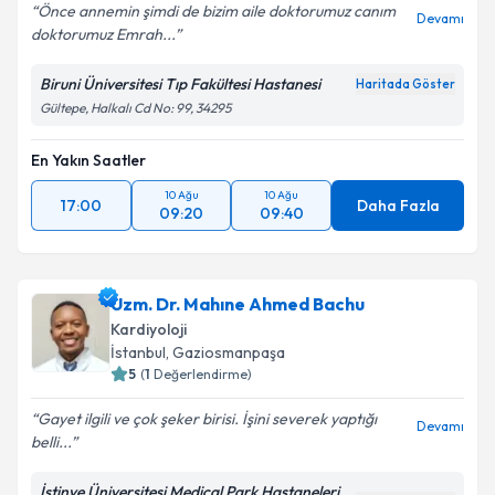
Kişisel verilerimin işlenmesine ilişkin
Aydınlatma
Önce annemin şimdi de bizim aile doktorumuz canım
Devamı
Metni
'ni okudum ve kişisel verilerimin belirtilen
doktorumuz Emrah...
kapsamda işlenmesini kabul ediyorum.
Biruni Üniversitesi Tıp Fakültesi Hastanesi
Haritada Göster
Gültepe, Halkalı Cd No: 99, 34295
Takvim Talebini Gönder
En Yakın Saatler
10 Ağu
10 Ağu
17:00
Daha Fazla
09:20
09:40
Uzm. Dr. Mahıne Ahmed Bachu
Kardiyoloji
İstanbul
, Gaziosmanpaşa
5
(
1
Değerlendirme)
Gayet ilgili ve çok şeker birisi. İşini severek yaptığı
Devamı
belli...
İstinye Üniversitesi Medical Park Hastaneleri