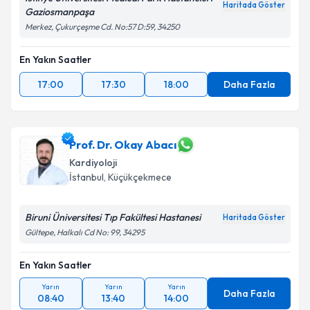
Haritada Göster
Gaziosmanpaşa
Merkez, Çukurçeşme Cd. No:57 D:59, 34250
En Yakın Saatler
17:00
17:30
18:00
Daha Fazla
Prof. Dr. Okay Abacı
Kardiyoloji
İstanbul
, Küçükçekmece
Biruni Üniversitesi Tıp Fakültesi Hastanesi
Haritada Göster
Gültepe, Halkalı Cd No: 99, 34295
En Yakın Saatler
Yarın
Yarın
Yarın
Daha Fazla
08:40
13:40
14:00