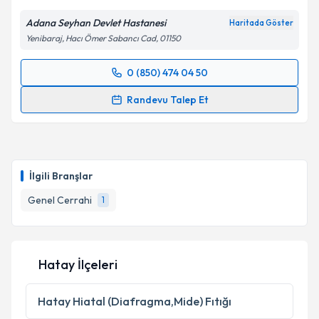
Adana Seyhan Devlet Hastanesi
Haritada Göster
Yenibaraj, Hacı Ömer Sabancı Cad, 01150
0 (850) 474 04 50
Randevu Takvimi Talebi
Randevu Talep Et
Op. Dr. İsa Armağan Çıklar
için randevu takvimi
talebi oluşturun. Size bu uzmandan randevu almanız
için bir takvim hazırlandığında e-posta ile
bilgilendireceğiz.
İlgili Branşlar
E-posta Adresiniz
Genel Cerrahi
1
Hatay İlçeleri
Kişisel verilerimin işlenmesine ilişkin
Aydınlatma
Metni
'ni okudum ve kişisel verilerimin belirtilen
kapsamda işlenmesini kabul ediyorum.
Hatay
Hiatal (Diafragma,Mide) Fıtığı