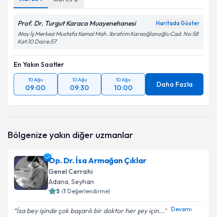
Prof. Dr. Turgut Karaca Muayenehanesi
Haritada Göster
Atay İş Merkezi Mustafa Kemal Mah. Ibrahim Karaoğlanoğlu Cad. No:58
Kat:10 Daire:57
En Yakın Saatler
10 Ağu
10 Ağu
10 Ağu
Daha Fazla
09:00
09:30
10:00
Bölgenize yakın diğer uzmanlar
Op. Dr. İsa Armağan Çıklar
Genel Cerrahi
Adana
, Seyhan
5
(
1
Değerlendirme)
Devamı
İsa bey işinde çok başarılı bir doktor her şey için...