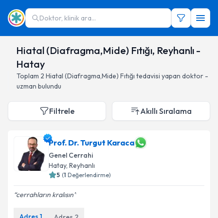
Doktor, klinik ara...
Hiatal (Diafragma,Mide) Fıtığı, Reyhanlı -
Hatay
Toplam
2
Hiatal (Diafragma,Mide) Fıtığı
tedavisi yapan doktor -
uzman bulundu
Filtrele
Akıllı Sıralama
Prof. Dr. Turgut Karaca
Genel Cerrahi
Hatay
, Reyhanlı
5
(
1
Değerlendirme)
cerrahların kralısın
Adres
1
Adres
2