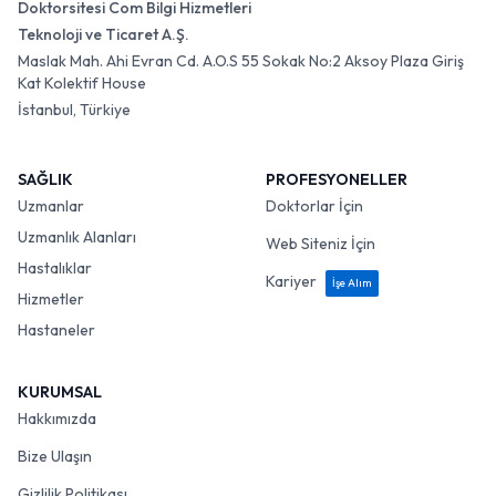
Doktorsitesi Com Bilgi Hizmetleri
Teknoloji ve Ticaret A.Ş.
Maslak Mah. Ahi Evran Cd. A.O.S 55 Sokak No:2 Aksoy Plaza Giriş
Kat Kolektif House
İstanbul, Türkiye
SAĞLIK
PROFESYONELLER
Uzmanlar
Doktorlar İçin
Uzmanlık Alanları
Web Siteniz İçin
Hastalıklar
Kariyer
İşe Alım
Hizmetler
Hastaneler
KURUMSAL
Hakkımızda
Bize Ulaşın
Gizlilik Politikası