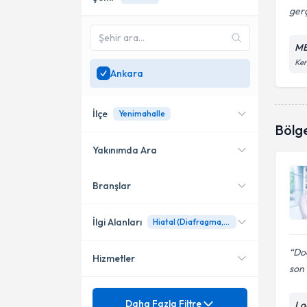
gerç
ME
Ken
Ankara
İlçe
Yenimahalle
Bölg
Yakınımda Ara
Branşlar
Konumuma yakın uzmanları
Çankaya
göster
Yenimahalle
İlgi Alanları
Hiatal (Diafragma,Mide) Fıtığı
Doç
Hizmetler
Genel Cerrahi
son 
Mezuniyet
Ameliyat Yeri Fıtığı
Daha Fazla Filtre
Lo