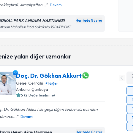
ekleştirdi. Ameliyattan...
Devamı
Kişisel
okudum
DIKAL PARK ANKARA HASTANESİ
Haritada Göster
işlenm
tkoop Mahallesi 1868.Sokak No:15 BATIKENT
enize yakın diğer uzmanlar
Doç. Dr. Gökhan Akkurt
Genel Cerrahi
+
1
diğer
Ankara
, Çankaya
5
(
2
Değerlendirme)
. Dr. Gökhan Akkurt ile geçirdiğim tedavi sürecinden
derece...
Devamı
kman Hekim Akay Hastanesi
Haritada Göster