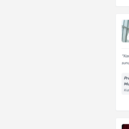
Kam
sunu
Pr
Mu
Kız