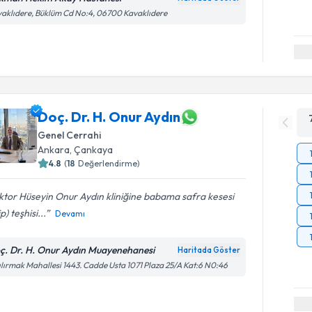
aklıdere, Büklüm Cd No:4, 06700 Kavaklıdere
Doç. Dr. H. Onur Aydın
Genel Cerrahi
Ankara
, Çankaya
4.8
(
18
Değerlendirme)
tor Hüseyin Onur Aydın kliniğine babama safra kesesi
p) teşhisi...
Devamı
ç. Dr. H. Onur Aydın Muayenehanesi
Haritada Göster
ılırmak Mahallesi 1443. Cadde Usta 1071 Plaza 25/A Kat:6 N0:46