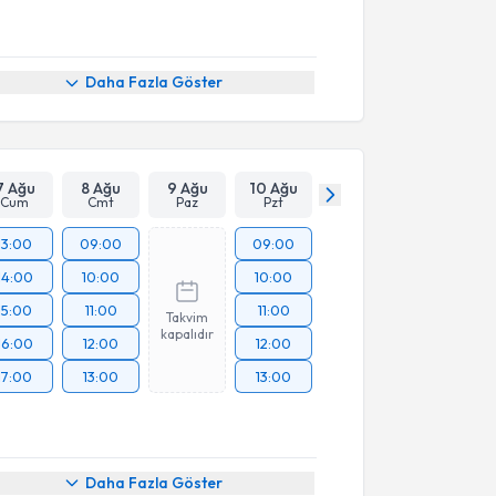
Daha Fazla Göster
7 Ağu
8 Ağu
9 Ağu
10 Ağu
Cum
Cmt
Paz
Pzt
13:00
09:00
09:00
14:00
10:00
10:00
15:00
11:00
11:00
Takvim
kapalıdır
16:00
12:00
12:00
17:00
13:00
13:00
Daha Fazla Göster