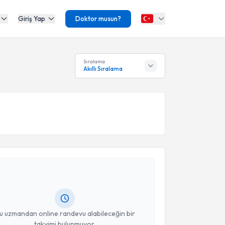
Giriş Yap
Doktor musun?
Sıralama
Akıllı Sıralama
akvimi Talebi
elal İsmail Bilgiç
için randevu takvimi talebi
Size bu uzmandan randevu almanız için bir takvim
ında e-posta ile bilgilendireceğiz.
resiniz
u uzmandan online randevu alabileceğin bir
takvimi bulunmuyor.