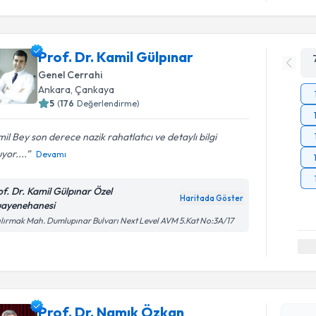
Prof. Dr. Kamil Gülpınar
Genel Cerrahi
Ankara
, Çankaya
5
(
176
Değerlendirme)
il Bey son derece nazik rahatlatıcı ve detaylı bilgi
yor....
Devamı
of. Dr. Kamil Gülpınar Özel
Haritada Göster
ayenehanesi
ılırmak Mah. Dumlupınar Bulvarı Next Level AVM 5.Kat No:3A/17
Randevu T
Prof. Dr.
Prof. Dr. Namık Özkan