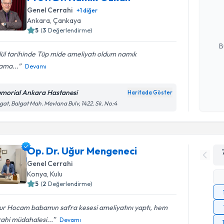
Size bu uzm
Genel Cerrahi
+
1
diğer
hazırlandığ
Ankara
, Çankaya
5
(
3
Değerlendirme)
E-posta Ad
B
ül tarihinde Tüp mide ameliyatı oldum namık
ama...
Devamı
Kişisel
okudum
morial Ankara Hastanesi
Haritada Göster
işlenm
gat, Balgat Mah. Mevlana Bulv, 1422. Sk. No:4
Op. Dr. Uğur Mengeneci
Genel Cerrahi
Konya
, Kulu
5
(
2
Değerlendirme)
ur Hocam babamın safra kesesi ameliyatını yaptı, hem
ahi müdahalesi...
Devamı