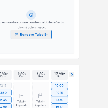
andan randevu almanız için bir takvim
ında e-posta ile bilgilendireceğiz.
resiniz
u uzmandan online randevu alabileceğin bir
takvimi bulunmuyor.
Randevu Talep Et
 verilerimin işlenmesine ilişkin
Aydınlatma Metni
'ni
 ve kişisel verilerimin belirtilen kapsamda
esini kabul ediyorum.
Takvim Talebini Gönder
7 Ağu
8 Ağu
9 Ağu
10 Ağu
Cum
Cmt
Paz
Pzt
12:15
10:00
13:30
10:15
13:45
10:30
Takvim
Takvim
kapalıdır
kapalıdır
14:00
10:45