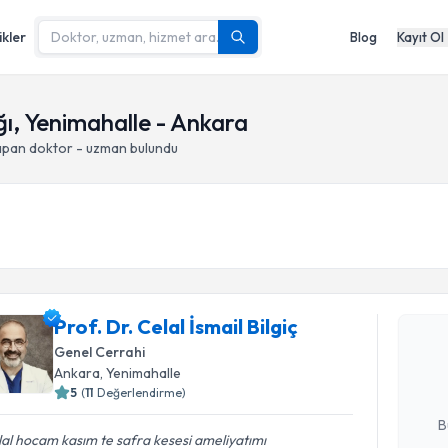
ikler
Blog
Kayıt Ol
ğı, Yenimahalle - Ankara
yapan doktor - uzman bulundu
Randevu T
Prof. Dr. C
Prof. Dr. Celal İsmail Bilgiç
oluşturun. 
Genel Cerrahi
hazırlandığ
Ankara
, Yenimahalle
5
(
11
Değerlendirme)
E-posta Ad
B
al hocam kasım te safra kesesi ameliyatımı