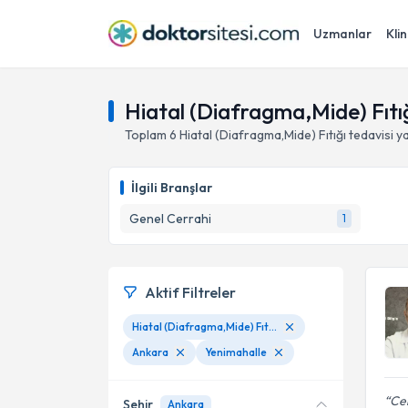
Uzmanlar
Klin
Hiatal (Diafragma,Mide) Fıtı
Toplam
6
Hiatal (Diafragma,Mide) Fıtığı
tedavisi 
İlgili Branşlar
Genel Cerrahi
1
Aktif Filtreler
Hiatal (Diafragma,Mide) Fıtığı
Ankara
Yenimahalle
Cel
Şehir
Ankara