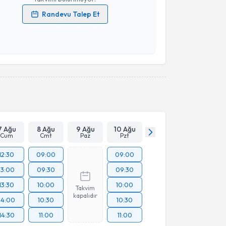
Randevu Talep Et
 verilerimin işlenmesine ilişkin
Aydınlatma Metni
'ni
 ve kişisel verilerimin belirtilen kapsamda
esini kabul ediyorum.
Takvim Talebini Gönder
7 Ağu
8 Ağu
9 Ağu
10 Ağu
Cum
Cmt
Paz
Pzt
12:30
09:00
09:00
13:00
09:30
09:30
13:30
10:00
10:00
Takvim
kapalıdır
14:00
10:30
10:30
14:30
11:00
11:00