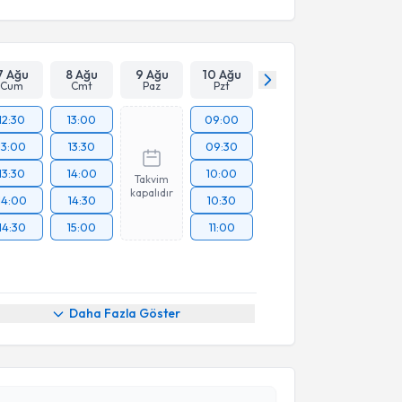
7 Ağu
8 Ağu
9 Ağu
10 Ağu
Cum
Cmt
Paz
Pzt
12:30
13:00
09:00
13:00
13:30
09:30
13:30
14:00
10:00
Takvim
kapalıdır
14:00
14:30
10:30
14:30
15:00
11:00
Daha Fazla Göster
akvimi Talebi
 Namık Özkan
için randevu takvimi talebi oluşturun.