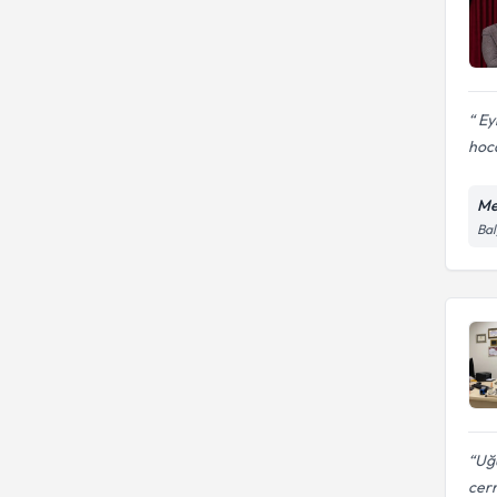
Eyl
hoc
Me
Bal
Uğ
cerr