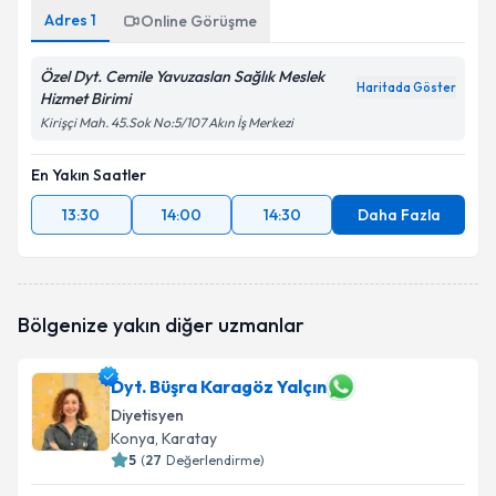
Adres
1
Online Görüşme
Özel Dyt. Cemile Yavuzaslan Sağlık Meslek
Haritada Göster
Hizmet Birimi
Kirişçi Mah. 45.Sok No:5/107 Akın İş Merkezi
En Yakın Saatler
13:30
14:00
14:30
Daha Fazla
Bölgenize yakın diğer uzmanlar
Dyt. Büşra Karagöz Yalçın
Diyetisyen
Konya
, Karatay
5
(
27
Değerlendirme)