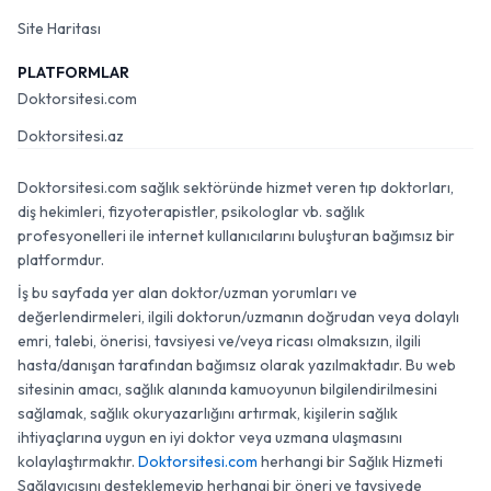
Site Haritası
PLATFORMLAR
Doktorsitesi.com
Doktorsitesi.az
Doktorsitesi.com sağlık sektöründe hizmet veren tıp doktorları,
diş hekimleri, fizyoterapistler, psikologlar vb. sağlık
profesyonelleri ile internet kullanıcılarını buluşturan bağımsız bir
platformdur.
İş bu sayfada yer alan doktor/uzman yorumları ve
değerlendirmeleri, ilgili doktorun/uzmanın doğrudan veya dolaylı
emri, talebi, önerisi, tavsiyesi ve/veya ricası olmaksızın, ilgili
hasta/danışan tarafından bağımsız olarak yazılmaktadır. Bu web
sitesinin amacı, sağlık alanında kamuoyunun bilgilendirilmesini
sağlamak, sağlık okuryazarlığını artırmak, kişilerin sağlık
ihtiyaçlarına uygun en iyi doktor veya uzmana ulaşmasını
kolaylaştırmaktır.
Doktorsitesi.com
herhangi bir Sağlık Hizmeti
Sağlayıcısını desteklemeyip herhangi bir öneri ve tavsiyede