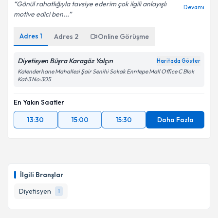
Gönül rahatlığıyla tavsiye ederim çok ilgili anlayışlı
Devamı
motive edici ben...
Adres
1
Adres
2
Online Görüşme
Diyetisyen Büşra Karagöz Yalçın
Haritada Göster
Kalenderhane Mahallesi Şair Senihi Sokak Enntepe Mall Office C Blok
Kat:3 No:305
En Yakın Saatler
13:30
15:00
15:30
Daha Fazla
İlgili Branşlar
Diyetisyen
1