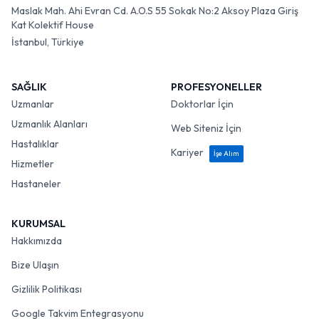
Maslak Mah. Ahi Evran Cd. A.O.S 55 Sokak No:2 Aksoy Plaza Giriş
Kat Kolektif House
İstanbul, Türkiye
SAĞLIK
PROFESYONELLER
Uzmanlar
Doktorlar İçin
Uzmanlık Alanları
Web Siteniz İçin
Hastalıklar
Kariyer
İşe Alım
Hizmetler
Hastaneler
KURUMSAL
Hakkımızda
Bize Ulaşın
Gizlilik Politikası
Google Takvim Entegrasyonu