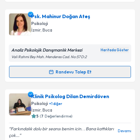
Psk. Mahinur Doğan Ateş
Psikoloji
İzmir
, Buca
Analiz Psikolojik Danışmanlık Merkezi
Haritada Göster
Vali Rahmi Bey Mah. Menderes Cad. No:57 D:2
Randevu Talep Et
Randevu Takvimi Talebi
Psk. Mahinur Doğan Ateş
için randevu takvimi talebi
Klinik Psikolog Dilan Demirdöven
oluşturun. Size bu uzmandan randevu almanız için bir
Psikoloji
+
1
diğer
takvim hazırlandığında e-posta ile bilgilendireceğiz.
İzmir
, Buca
5
(
7
Değerlendirme)
E-posta Adresiniz
Farkındalık dolu bir seansı benim icin. . Bana kattıkları
Devamı
çok...