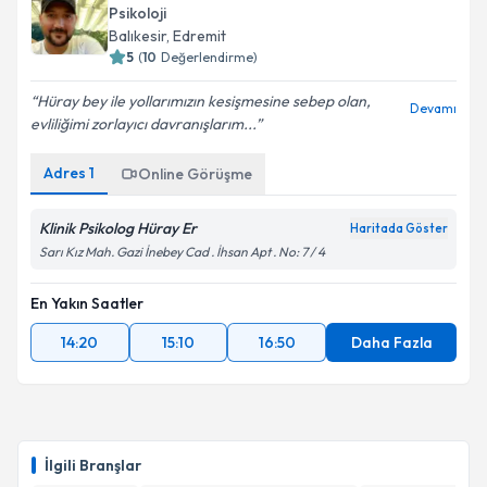
Psikoloji
Balıkesir
, Edremit
5
(
10
Değerlendirme)
Hüray bey ile yollarımızın kesişmesine sebep olan,
Devamı
evliliğimi zorlayıcı davranışlarım...
Adres
1
Online Görüşme
Klinik Psikolog Hüray Er
Haritada Göster
Sarı Kız Mah. Gazi İnebey Cad . İhsan Apt . No: 7 / 4
En Yakın Saatler
14:20
15:10
16:50
Daha Fazla
İlgili Branşlar