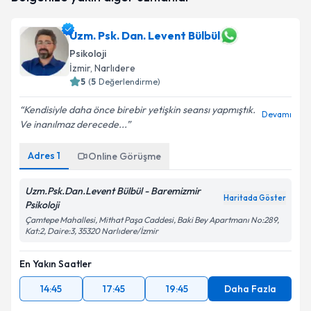
almanız için bir takvim hazırlandığında e-posta ile
bilgilendireceğiz.
Uzm. Psk. Dan. Levent Bülbül
Psikoloji
E-posta Adresiniz
İzmir
, Narlıdere
5
(
5
Değerlendirme)
Kendisiyle daha önce birebir yetişkin seansı yapmıştık.
Devamı
Kişisel verilerimin işlenmesine ilişkin
Aydınlatma
Ve inanılmaz derecede...
Metni
'ni okudum ve kişisel verilerimin belirtilen
kapsamda işlenmesini kabul ediyorum.
Adres
1
Online Görüşme
Uzm.Psk.Dan.Levent Bülbül - Baremizmir
Takvim Talebini Gönder
Haritada Göster
Psikoloji
Çamtepe Mahallesi, Mithat Paşa Caddesi, Baki Bey Apartmanı No:289,
Kat:2, Daire:3, 35320 Narlıdere/İzmir
En Yakın Saatler
14:45
17:45
19:45
Daha Fazla