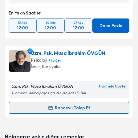
En Yakın Saatler
13 Ağu
20 Ağu
27 Ağu
Daha Fazla
12:00
12:00
12:00
Uzm. Psk. Musa İbrahim ÖVGÜN
Psikoloji
+
1
diğer
İzmir
, Karşıyaka
Uzm. Psk. Musa İbrahim ÖVGÜN
Haritada Göster
Tuna Mah. Kemalpaşa Cad. No:146 Kat:1 D:144
Randevu Talep Et
Randevu Takvimi Talebi
Uzm. Psk. Musa İbrahim ÖVGÜN
için randevu
Bölgenize yakın diğer uzmanlar
takvimi talebi oluşturun. Size bu uzmandan randevu