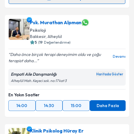
Randevu Takvimi Talebi
Psk. Çağlar Akbaş
için randevu takvimi talebi
Psk. Murathan Alpman
oluşturun. Size bu uzmandan randevu almanız için bir
Psikoloji
takvim hazırlandığında e-posta ile bilgilendireceğiz.
Balıkesir
, Altıeylül
5
(
19
Değerlendirme)
E-posta Adresiniz
Daha önce birçok terapi deneyimim oldu ve çoğu
Devamı
terapist daha...
Empati Aile Danışmanlığı
Kişisel verilerimin işlenmesine ilişkin
Aydınlatma
Haritada Göster
Metni
'ni okudum ve kişisel verilerimin belirtilen
Altıeylül Mah. Keçeci sok. no:17 kat 3
kapsamda işlenmesini kabul ediyorum.
En Yakın Saatler
Takvim Talebini Gönder
14:00
14:30
15:00
Daha Fazla
Klinik Psikolog Hüray Er