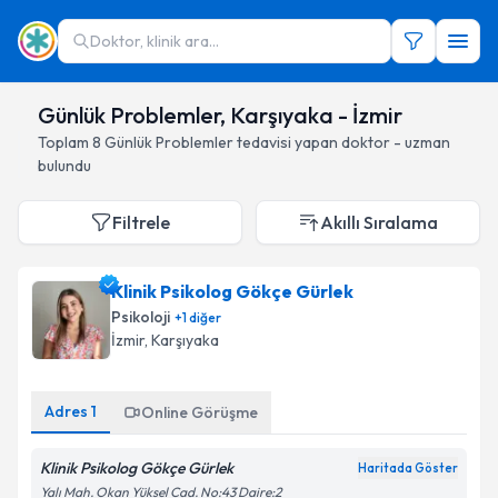
Doktor, klinik ara...
Günlük Problemler, Karşıyaka - İzmir
Toplam
8
Günlük Problemler
tedavisi yapan doktor - uzman
bulundu
Filtrele
Akıllı Sıralama
Klinik Psikolog Gökçe Gürlek
Psikoloji
+
1
diğer
İzmir
, Karşıyaka
Adres
1
Online Görüşme
Klinik Psikolog Gökçe Gürlek
Haritada Göster
Yalı Mah. Okan Yüksel Cad. No:43 Daire:2