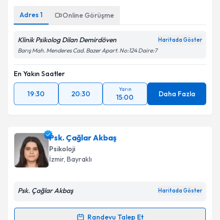
Adres
1
Online Görüşme
Kişisel verilerimin işlenmesine ilişkin
Aydınlatma
Metni
'ni okudum ve kişisel verilerimin belirtilen
kapsamda işlenmesini kabul ediyorum.
Klinik Psikolog Dilan Demirdöven
Haritada Göster
Barış Mah. Menderes Cad. Bazer Apart. No:124 Daire:7
Takvim Talebini Gönder
En Yakın Saatler
Yarın
19:30
20:30
Daha Fazla
15:00
Psk. Çağlar Akbaş
Psikoloji
İzmir
, Bayraklı
Psk. Çağlar Akbaş
Haritada Göster
Randevu Talep Et