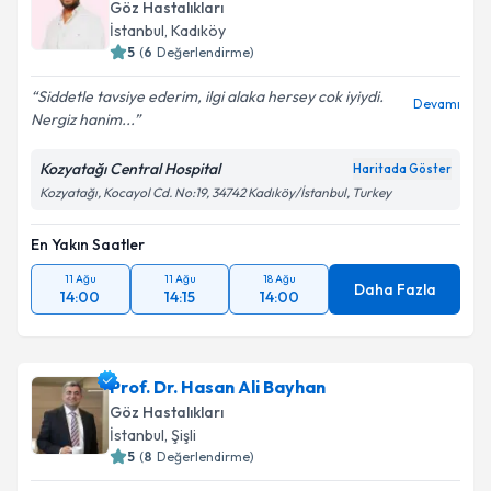
Göz Hastalıkları
E-posta Adresiniz
İstanbul
, Kadıköy
5
(
6
Değerlendirme)
Siddetle tavsiye ederim, ilgi alaka hersey cok iyiydi.
Devamı
Nergiz hanim...
Kişisel verilerimin işlenmesine ilişkin
Aydınlatma
Metni
'ni okudum ve kişisel verilerimin belirtilen
Kozyatağı Central Hospital
Haritada Göster
kapsamda işlenmesini kabul ediyorum.
Kozyatağı, Kocayol Cd. No:19, 34742 Kadıköy/İstanbul, Turkey
En Yakın Saatler
Takvim Talebini Gönder
11 Ağu
11 Ağu
18 Ağu
Daha Fazla
14:00
14:15
14:00
Prof. Dr. Hasan Ali Bayhan
Göz Hastalıkları
İstanbul
, Şişli
5
(
8
Değerlendirme)