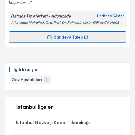
başarıları...
Batıgöz Tıp Merkezi - Altunizade
Haritada Göster
Altunizade Mahallesi, Ord. Prof. Dr. Fahrettin Kerim Gökay Cd. No:15
Randevu Talep Et
Randevu Takvimi Talebi
Prof. Dr. Osman Çekiç
için randevu takvimi talebi
oluşturun. Size bu uzmandan randevu almanız için bir
İlgili Branşlar
takvim hazırlandığında e-posta ile bilgilendireceğiz.
Göz Hastalıkları
1
E-posta Adresiniz
İstanbul İlçeleri
Kişisel verilerimin işlenmesine ilişkin
Aydınlatma
Metni
'ni okudum ve kişisel verilerimin belirtilen
İstanbul
Gözyaşı Kanal Tıkanıklığı
kapsamda işlenmesini kabul ediyorum.