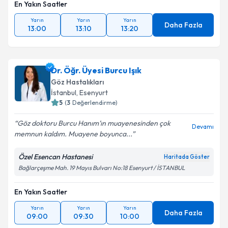
En Yakın Saatler
Yarın
Yarın
Yarın
Daha Fazla
13:00
13:10
13:20
Dr. Öğr. Üyesi Burcu Işık
Göz Hastalıkları
İstanbul
, Esenyurt
5
(
3
Değerlendirme)
Göz doktoru Burcu Hanım’ın muayenesinden çok
Devamı
memnun kaldım. Muayene boyunca...
Özel Esencan Hastanesi
Haritada Göster
Bağlarçeşme Mah. 19 Mayıs Bulvarı No:18 Esenyurt / İSTANBUL
En Yakın Saatler
Yarın
Yarın
Yarın
Daha Fazla
09:00
09:30
10:00