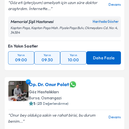
Göz eti (pterjiyum) ameliyatı için uzun süre doktor
Devamı
araştırdım. İnternette...
Memorial Şişli Hastanesi
Haritada Göster
Kaptan Paşa, Kaptan Paşa Mah. Piyale Paşa Bulv, Okmeydanı Cd. No: 4,
34384
En Yakın Saatler
Yarın
Yarın
Yarın
Daha Fazla
09:00
09:30
10:00
Op. Dr. Onur Polat
Göz Hastalıkları
Bursa
, Osmangazi
5
(
23
Değerlendirme)
Onur bey oldukça sakin ve rahat birisi, bu durum
Devamı
benim...