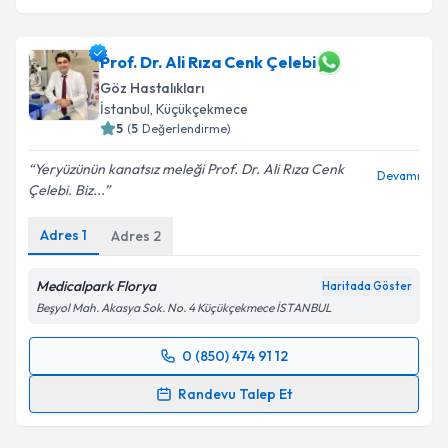
Prof. Dr. Ali Rıza Cenk Çelebi
Göz Hastalıkları
İstanbul
, Küçükçekmece
5
(
5
Değerlendirme)
Yeryüzünün kanatsız meleği Prof. Dr. Ali Rıza Cenk
Devamı
Çelebi. Biz...
Adres
1
Adres
2
Medicalpark Florya
Haritada Göster
Beşyol Mah. Akasya Sok. No. 4 Küçükçekmece İSTANBUL
0 (850) 474 91 12
Randevu Takvimi Talebi
Randevu Talep Et
Prof. Dr. Ali Rıza Cenk Çelebi
için randevu takvimi