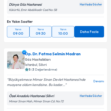
Dünya Göz Hastanesi
Haritada Göster
Kükürtlü, Emir Abdülkadir Cad No: 58
En Yakın Saatler
Yarın
Yarın
Yarın
Daha Fazla
09:00
09:30
10:00
Op. Dr. Fatma Selmin Madran
Göz Hastalıkları
İstanbul
, Silivri
5
(
3
Değerlendirme)
Büyükçekmece Mimar Sinan Devlet Hastanesi’nde
Devamı
muayene oldum kendisine. Bu kadar...
Özel Anadolu Hastanesi Silivri
Haritada Göster
Mimar Sinan Mah, Mimar Sinan Cd. No:72