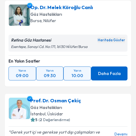
talebi oluşturun. Size bu uzmandan randevu almanız
Op. Dr. Melek Köroğlu Canlı
için bir takvim hazırlandığında e-posta ile
bilgilendireceğiz.
Göz Hastalıkları
Bursa
, Nilüfer
E-posta Adresiniz
Retina Göz Hastanesi
Haritada Göster
Esentepe, Sanayi Cd. No:171, 16130 Ni̇lüfer/Bursa
Kişisel verilerimin işlenmesine ilişkin
Aydınlatma
En Yakın Saatler
Metni
'ni okudum ve kişisel verilerimin belirtilen
kapsamda işlenmesini kabul ediyorum.
Yarın
Yarın
Yarın
Daha Fazla
09:00
09:30
10:00
Takvim Talebini Gönder
Prof. Dr. Osman Çekiç
Göz Hastalıkları
İstanbul
, Üsküdar
5
(
2
Değerlendirme)
Gerek yurt içi ve gerekse yurt dışı çalışmaları ve
Devamı