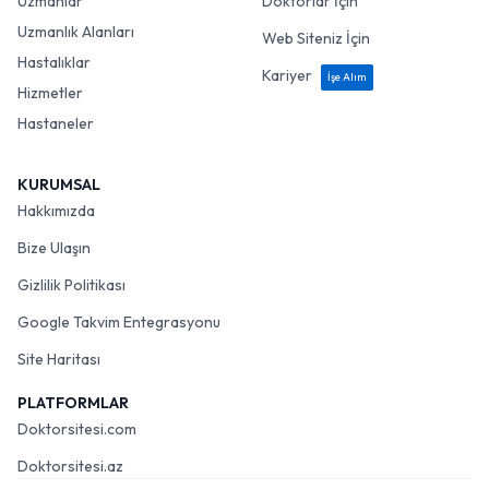
Uzmanlar
Doktorlar İçin
Uzmanlık Alanları
Web Siteniz İçin
Hastalıklar
Kariyer
İşe Alım
Hizmetler
Hastaneler
KURUMSAL
Hakkımızda
Bize Ulaşın
Gizlilik Politikası
Google Takvim Entegrasyonu
Site Haritası
PLATFORMLAR
Doktorsitesi.com
Doktorsitesi.az