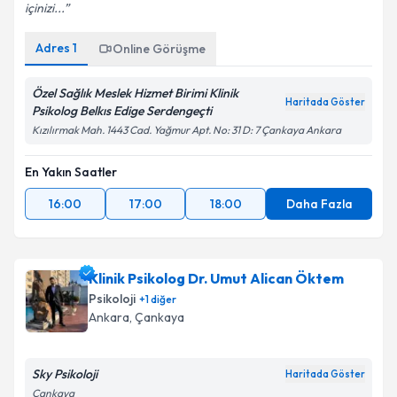
içinizi...
Adres
1
Online Görüşme
Özel Sağlık Meslek Hizmet Birimi Klinik
Haritada Göster
Psikolog Belkıs Edige Serdengeçti
Kızılırmak Mah. 1443 Cad. Yağmur Apt. No: 31 D: 7 Çankaya Ankara
En Yakın Saatler
16:00
17:00
18:00
Daha Fazla
Klinik Psikolog Dr. Umut Alican Öktem
Psikoloji
+
1
diğer
Ankara
, Çankaya
Sky Psikoloji
Haritada Göster
Çankaya