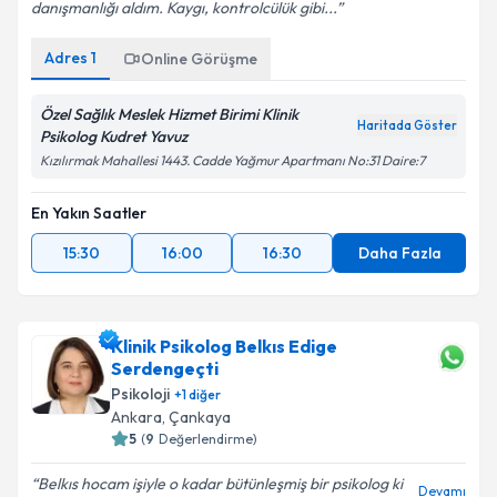
danışmanlığı aldım. Kaygı, kontrolcülük gibi...
Adres
1
Online Görüşme
Özel Sağlık Meslek Hizmet Birimi Klinik
Haritada Göster
Psikolog Kudret Yavuz
Kızılırmak Mahallesi 1443. Cadde Yağmur Apartmanı No:31 Daire:7
En Yakın Saatler
15:30
16:00
16:30
Daha Fazla
Klinik Psikolog Belkıs Edige
Serdengeçti
Psikoloji
+
1
diğer
Ankara
, Çankaya
5
(
9
Değerlendirme)
Belkıs hocam işiyle o kadar bütünleşmiş bir psikolog ki
Devamı