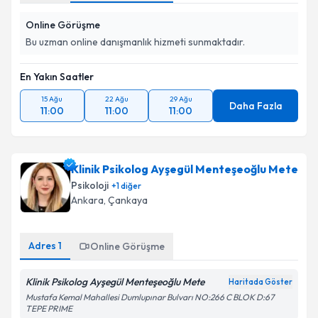
Online Görüşme
Bu uzman online danışmanlık hizmeti sunmaktadır.
En Yakın Saatler
15 Ağu
22 Ağu
29 Ağu
Daha Fazla
11:00
11:00
11:00
Klinik Psikolog Ayşegül Menteşeoğlu Mete
Psikoloji
+
1
diğer
Ankara
, Çankaya
Adres
1
Online Görüşme
Klinik Psikolog Ayşegül Menteşeoğlu Mete
Haritada Göster
Mustafa Kemal Mahallesi Dumlupınar Bulvarı NO:266 C BLOK D:67
TEPE PRIME