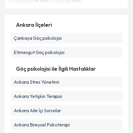
E-posta Adresiniz
Ankara İlçeleri
Çankaya
Kişisel verilerimin işlenmesine ilişkin
Göç psikolojisi
Aydınlatma
Metni
'ni okudum ve kişisel verilerimin belirtilen
kapsamda işlenmesini kabul ediyorum.
Etimesgut
Göç psikolojisi
Takvim Talebini Gönder
Göç psikolojisi ile İlgili Hastalıklar
Ankara Stres Yönetimi
Ankara Yetişkin Terapisi
Ankara Aile İçi Sorunlar
Ankara Bireysel Psikoterapi