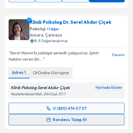
Klinik Psikolog Dr. Serel Akdur Çiçek
Psikoloji
+
1
diğer
Ankara
, Çankaya
5
(
1
Değerlendirme)
Serel Hanım'la yaklaşık senedir çalışıyoruz. İşinin
Devamı
hakkını veren bir...
Adres
1
Online Görüşme
Klinik Psikolog Serel Akdur Çiçek
Haritada Göster
Mustafa Kemal Mah. 2141 Cad. 37/7
0 (850) 474 07 57
Randevu Takvimi Talebi
Randevu Talep Et
Klinik Psikolog Dr. Serel Akdur Çiçek
için randevu