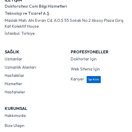
İLETİŞİM
Doktorsitesi Com Bilgi Hizmetleri
Teknoloji ve Ticaret A.Ş.
Maslak Mah. Ahi Evran Cd. A.O.S 55 Sokak No:2 Aksoy Plaza Giriş
Kat Kolektif House
İstanbul, Türkiye
SAĞLIK
PROFESYONELLER
Uzmanlar
Doktorlar İçin
Uzmanlık Alanları
Web Siteniz İçin
Hastalıklar
Kariyer
İşe Alım
Hizmetler
Hastaneler
KURUMSAL
Hakkımızda
Bize Ulaşın