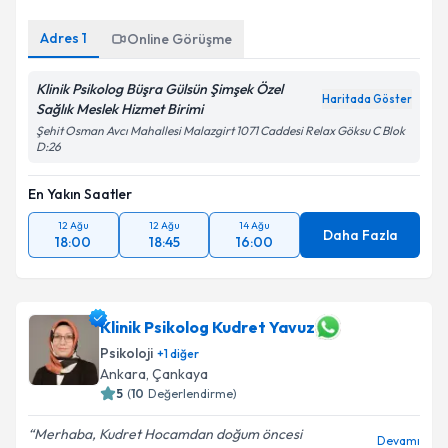
Adres
1
Online Görüşme
Klinik Psikolog Büşra Gülsün Şimşek Özel
Kişisel verilerimin işlenmesine ilişkin
Aydınlatma
Haritada Göster
Sağlık Meslek Hizmet Birimi
Metni
'ni okudum ve kişisel verilerimin belirtilen
kapsamda işlenmesini kabul ediyorum.
Şehit Osman Avcı Mahallesi Malazgirt 1071 Caddesi Relax Göksu C Blok
D:26
Takvim Talebini Gönder
En Yakın Saatler
12 Ağu
12 Ağu
14 Ağu
Daha Fazla
18:00
18:45
16:00
Klinik Psikolog Kudret Yavuz
Psikoloji
+
1
diğer
Ankara
, Çankaya
5
(
10
Değerlendirme)
Merhaba, Kudret Hocamdan doğum öncesi
Devamı