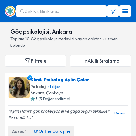
Doktor, klinik ara...
Göç psikolojisi, Ankara
Toplam
10
Göç psikolojisi
tedavisi yapan doktor - uzman
bulundu
Filtrele
Akıllı Sıralama
Klinik Psikolog Aylin Çakır
Psikoloji
+
1
diğer
Ankara
, Çankaya
5
(
3
Değerlendirme)
Aylin Hanım çok profesyonel ve çağa uygun teknikler
Devamı
ile kendini...
Online Görüşme
Adres
1