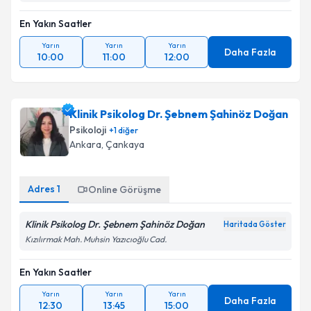
En Yakın Saatler
Yarın
Yarın
Yarın
Daha Fazla
10:00
11:00
12:00
Klinik Psikolog Dr. Şebnem Şahinöz Doğan
Psikoloji
+
1
diğer
Ankara
, Çankaya
Adres
1
Online Görüşme
Klinik Psikolog Dr. Şebnem Şahinöz Doğan
Haritada Göster
Kızılırmak Mah. Muhsin Yazıcıoğlu Cad.
En Yakın Saatler
Yarın
Yarın
Yarın
Daha Fazla
12:30
13:45
15:00