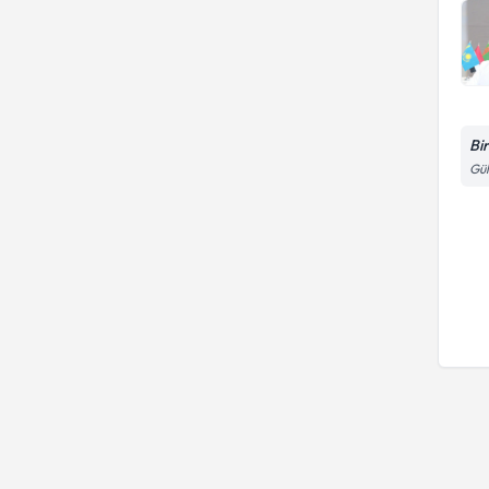
Bi
Gül