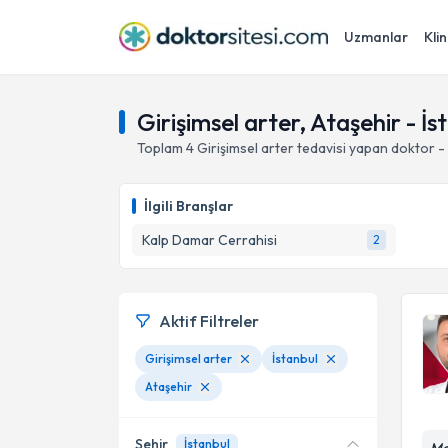
Uzmanlar
Klin
Girişimsel arter, Ataşehir - İs
Toplam
4
Girişimsel arter
tedavisi yapan doktor 
İlgili Branşlar
Kalp Damar Cerrahisi
2
Aktif Filtreler
Girişimsel arter
İstanbul
Ataşehir
Şehir
İstanbul