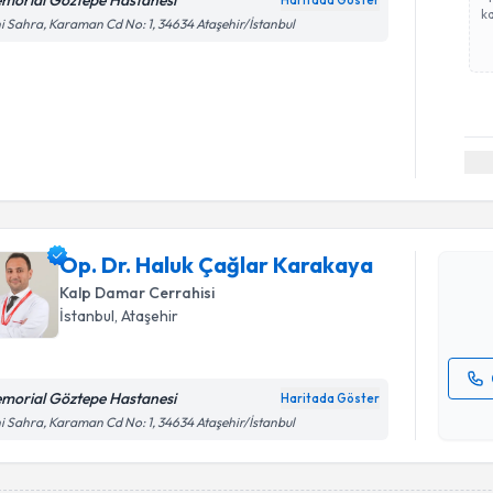
morial Göztepe Hastanesi
Haritada Göster
ka
i Sahra, Karaman Cd No: 1, 34634 Ataşehir/İstanbul
Randevu T
Op. Dr. H
oluşturun. 
Op. Dr. Haluk Çağlar Karakaya
hazırlandığ
Kalp Damar Cerrahisi
E-posta Ad
İstanbul
, Ataşehir
morial Göztepe Hastanesi
Haritada Göster
Kişisel
i Sahra, Karaman Cd No: 1, 34634 Ataşehir/İstanbul
okudum
işlenm