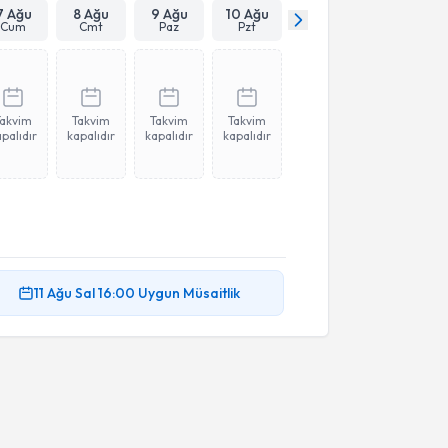
7 Ağu
8 Ağu
9 Ağu
10 Ağu
Cum
Cmt
Paz
Pzt
Takvim
Takvim
Takvim
Takvim
palıdır
kapalıdır
kapalıdır
kapalıdır
11 Ağu
Sal
16:00
Uygun Müsaitlik