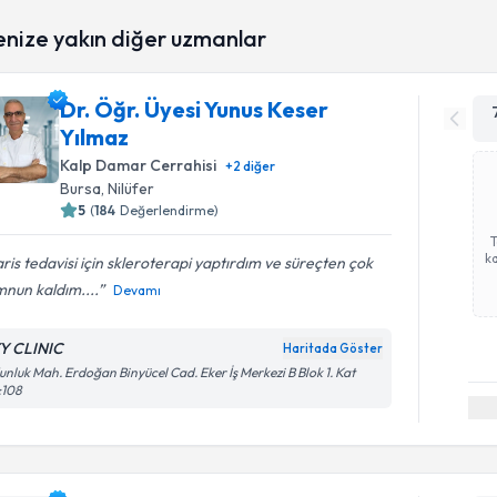
enize yakın diğer uzmanlar
Dr. Öğr. Üyesi Yunus Keser
Yılmaz
Kalp Damar Cerrahisi
+
2
diğer
Bursa
, Nilüfer
5
(
184
Değerlendirme)
ka
ris tedavisi için skleroterapi yaptırdım ve süreçten çok
nun kaldım....
Devamı
Y CLINIC
Haritada Göster
nluk Mah. Erdoğan Binyücel Cad. Eker İş Merkezi B Blok 1. Kat
:108