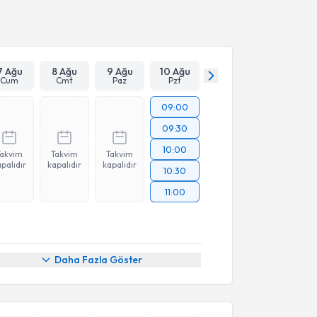
Takvim Talebini Gönder
7 Ağu
8 Ağu
9 Ağu
10 Ağu
Cum
Cmt
Paz
Pzt
09:00
09:30
10:00
Takvim
Takvim
Takvim
palıdır
kapalıdır
kapalıdır
10:30
11:00
Daha Fazla Göster