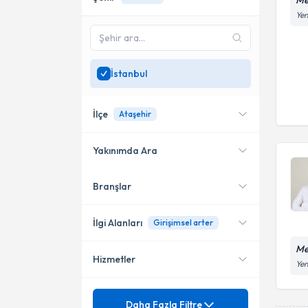
Me
Yen
İstanbul
İlçe
Ataşehir
Yakınımda Ara
Branşlar
Konumuma yakın uzmanları
Ataşehir
göster
Küçükçekmece
İlgi Alanları
Girişimsel arter
Me
Hizmetler
Kalp Damar Cerrahisi
Yen
Mezuniyet
Girişimsel arter
Daha Fazla Filtre