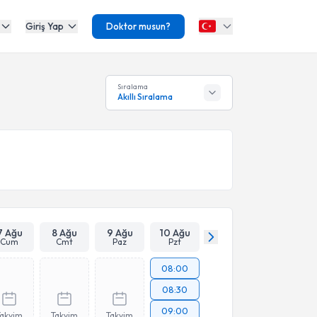
Giriş Yap
Doktor musun?
Sıralama
Akıllı Sıralama
7 Ağu
8 Ağu
9 Ağu
10 Ağu
Cum
Cmt
Paz
Pzt
08:00
08:30
09:00
Takvim
Takvim
Takvim