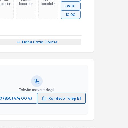
palıdır
kapalıdır
kapalıdır
09:30
10:00
akvimi Talebi
Daha Fazla Göster
aluk Çağlar Karakaya
için randevu takvimi talebi
Size bu uzmandan randevu almanız için bir takvim
ında e-posta ile bilgilendireceğiz.
resiniz
Takvim mevcut değil.
0 (850) 474 00 43
Randevu Talep Et
 verilerimin işlenmesine ilişkin
Aydınlatma Metni
'ni
 ve kişisel verilerimin belirtilen kapsamda
esini kabul ediyorum.