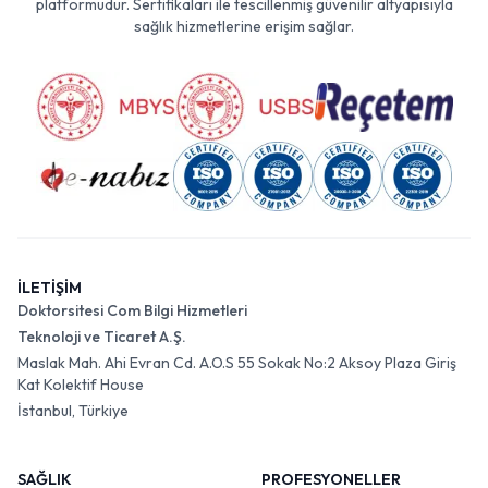
platformudur. Sertifikaları ile tescillenmiş güvenilir altyapısıyla
sağlık hizmetlerine erişim sağlar.
İLETİŞİM
Doktorsitesi Com Bilgi Hizmetleri
Teknoloji ve Ticaret A.Ş.
Maslak Mah. Ahi Evran Cd. A.O.S 55 Sokak No:2 Aksoy Plaza Giriş
Kat Kolektif House
İstanbul, Türkiye
SAĞLIK
PROFESYONELLER