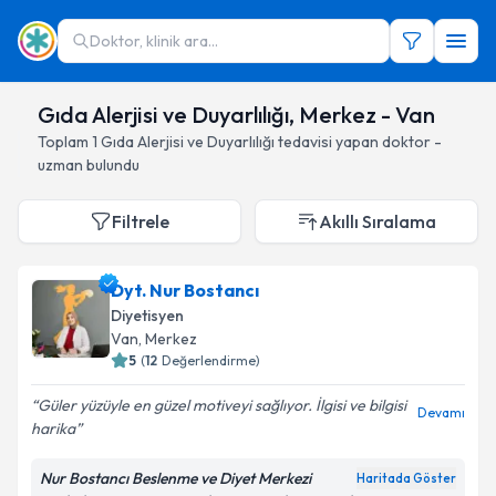
Doktor, klinik ara...
Gıda Alerjisi ve Duyarlılığı, Merkez - Van
Toplam
1
Gıda Alerjisi ve Duyarlılığı
tedavisi yapan doktor -
uzman bulundu
Filtrele
Akıllı Sıralama
Dyt. Nur Bostancı
Diyetisyen
Van
, Merkez
5
(
12
Değerlendirme)
Güler yüzüyle en güzel motiveyi sağlıyor. İlgisi ve bilgisi
Devamı
harika
Nur Bostancı Beslenme ve Diyet Merkezi
Haritada Göster