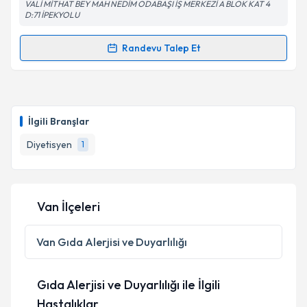
VALİ MİTHAT BEY MAH NEDİM ODABAŞI İŞ MERKEZİ A BLOK KAT 4
D:71 İPEKYOLU
Randevu Talep Et
Randevu Takvimi Talebi
Dyt. Nur Bostancı
için randevu takvimi talebi
oluşturun. Size bu uzmandan randevu almanız için bir
İlgili Branşlar
takvim hazırlandığında e-posta ile bilgilendireceğiz.
Diyetisyen
1
E-posta Adresiniz
Van İlçeleri
Kişisel verilerimin işlenmesine ilişkin
Aydınlatma
Metni
'ni okudum ve kişisel verilerimin belirtilen
Van
Gıda Alerjisi ve Duyarlılığı
kapsamda işlenmesini kabul ediyorum.
Gıda Alerjisi ve Duyarlılığı ile İlgili
Takvim Talebini Gönder
Hastalıklar