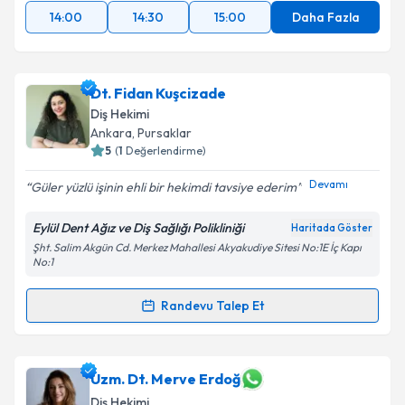
14:00
14:30
15:00
Daha Fazla
Dt. Fidan Kuşcizade
Diş Hekimi
Ankara
, Pursaklar
5
(
1
Değerlendirme)
Devamı
Güler yüzlü işinin ehli bir hekimdi tavsiye ederim
Eylül Dent Ağız ve Diş Sağlığı Polikliniği
Haritada Göster
Şht. Salim Akgün Cd. Merkez Mahallesi Akyakudiye Sitesi No:1E İç Kapı
No:1
Randevu Talep Et
Randevu Takvimi Talebi
Dt. Fidan Kuşcizade
için randevu takvimi talebi
Uzm. Dt. Merve Erdoğ
oluşturun. Size bu uzmandan randevu almanız için bir
Diş Hekimi