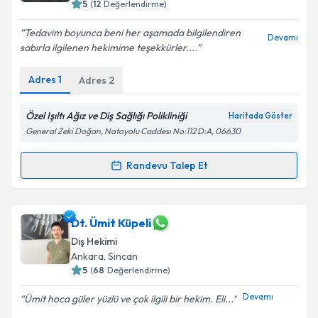
5
(
12
Değerlendirme)
Tedavim boyunca beni her aşamada bilgilendiren
Devamı
sabırla ilgilenen hekimime teşekkürler....
Adres
1
Adres
2
Özel Işıltı Ağız ve Diş Sağlığı Polikliniği
Haritada Göster
General Zeki Doğan, Natoyolu Caddesı No:112 D:A, 06630
Randevu Talep Et
Randevu Takvimi Talebi
Dt. Yunus Emre Şahin
için randevu takvimi talebi
Dt. Ümit Küpeli
oluşturun. Size bu uzmandan randevu almanız için bir
Diş Hekimi
takvim hazırlandığında e-posta ile bilgilendireceğiz.
Ankara
, Sincan
5
(
68
Değerlendirme)
E-posta Adresiniz
Devamı
Ümit hoca güler yüzlü ve çok ilgili bir hekim. Eli...