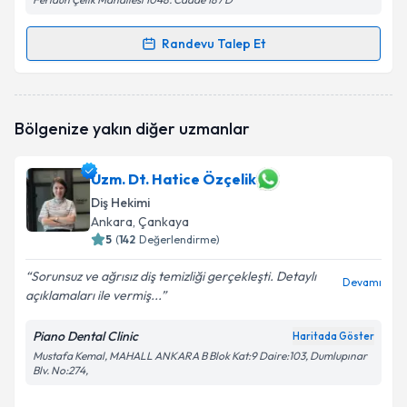
Randevu Talep Et
Randevu Takvimi Talebi
Dt. Berat Çakır
için randevu takvimi talebi oluşturun.
Bölgenize yakın diğer uzmanlar
Size bu uzmandan randevu almanız için bir takvim
hazırlandığında e-posta ile bilgilendireceğiz.
Uzm. Dt. Hatice Özçelik
E-posta Adresiniz
Diş Hekimi
Ankara
, Çankaya
5
(
142
Değerlendirme)
Kişisel verilerimin işlenmesine ilişkin
Aydınlatma
Sorunsuz ve ağrısız diş temizliği gerçekleşti. Detaylı
Devamı
Metni
'ni okudum ve kişisel verilerimin belirtilen
açıklamaları ile vermiş...
kapsamda işlenmesini kabul ediyorum.
Piano Dental Clinic
Haritada Göster
Mustafa Kemal, MAHALL ANKARA B Blok Kat:9 Daire:103, Dumlupınar
Takvim Talebini Gönder
Blv. No:274,