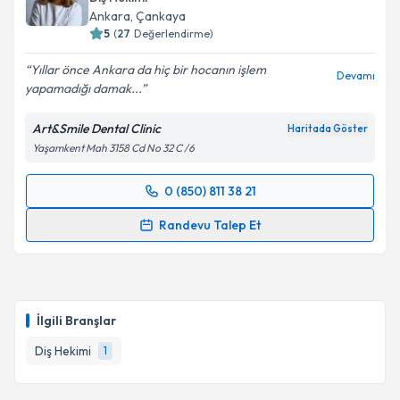
takvim hazırlandığında e-posta ile bilgilendireceğiz.
Ankara
, Çankaya
5
(
27
Değerlendirme)
E-posta Adresiniz
Yıllar önce Ankara da hiç bir hocanın işlem
Devamı
yapamadığı damak...
Art&Smile Dental Clinic
Kişisel verilerimin işlenmesine ilişkin
Aydınlatma
Haritada Göster
Metni
'ni okudum ve kişisel verilerimin belirtilen
Yaşamkent Mah 3158 Cd No 32 C /6
kapsamda işlenmesini kabul ediyorum.
0 (850) 811 38 21
Randevu Takvimi Talebi
Takvim Talebini Gönder
Randevu Talep Et
Uzm. Dt. Merve Erdoğ
için randevu takvimi talebi
oluşturun. Size bu uzmandan randevu almanız için bir
takvim hazırlandığında e-posta ile bilgilendireceğiz.
İlgili Branşlar
E-posta Adresiniz
Diş Hekimi
1