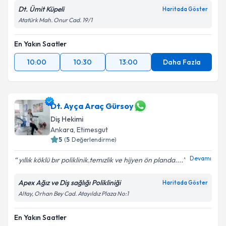
Dt. Ümit Küpeli
Haritada Göster
Kişisel verilerimin işlenmesine ilişkin
Aydınlatma
Atatürk Mah. Onur Cad. 19/1
Metni
'ni okudum ve kişisel verilerimin belirtilen
kapsamda işlenmesini kabul ediyorum.
En Yakın Saatler
10:00
10:30
13:00
Daha Fazla
Takvim Talebini Gönder
Dt. Ayça Araç Gürsoy
Diş Hekimi
Ankara
, Etimesgut
5
(
5
Değerlendirme)
Devamı
yıllık köklü bır poliklinik.temızlik ve hijyen ön planda....
Apex Ağız ve Diş sağlığı Polikliniği
Haritada Göster
Altay, Orhan Bey Cad. Atayıldız Plaza No:1
En Yakın Saatler