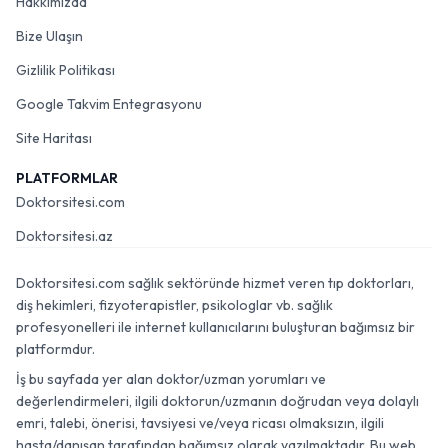
Hakkımızda
Bize Ulaşın
Gizlilik Politikası
Google Takvim Entegrasyonu
Site Haritası
PLATFORMLAR
Doktorsitesi.com
Doktorsitesi.az
Doktorsitesi.com sağlık sektöründe hizmet veren tıp doktorları,
diş hekimleri, fizyoterapistler, psikologlar vb. sağlık
profesyonelleri ile internet kullanıcılarını buluşturan bağımsız bir
platformdur.
İş bu sayfada yer alan doktor/uzman yorumları ve
değerlendirmeleri, ilgili doktorun/uzmanın doğrudan veya dolaylı
emri, talebi, önerisi, tavsiyesi ve/veya ricası olmaksızın, ilgili
hasta/danışan tarafından bağımsız olarak yazılmaktadır. Bu web