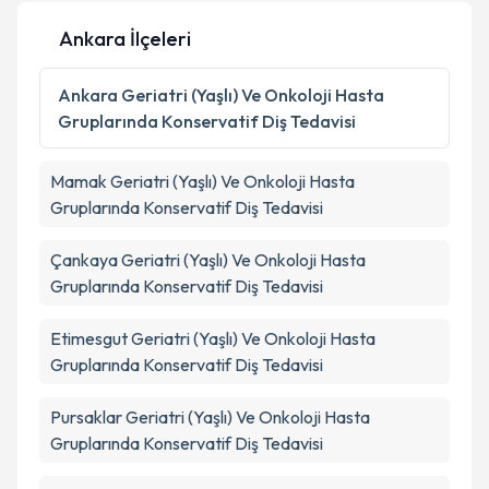
Kişisel verilerimin işlenmesine ilişkin
Aydınlatma
Ankara İlçeleri
Metni
'ni okudum ve kişisel verilerimin belirtilen
kapsamda işlenmesini kabul ediyorum.
Ankara
Geriatri (Yaşlı) Ve Onkoloji Hasta
Gruplarında Konservatif Diş Tedavisi
Takvim Talebini Gönder
Mamak
Geriatri (Yaşlı) Ve Onkoloji Hasta
Gruplarında Konservatif Diş Tedavisi
Çankaya
Geriatri (Yaşlı) Ve Onkoloji Hasta
Gruplarında Konservatif Diş Tedavisi
Etimesgut
Geriatri (Yaşlı) Ve Onkoloji Hasta
Gruplarında Konservatif Diş Tedavisi
Pursaklar
Geriatri (Yaşlı) Ve Onkoloji Hasta
Gruplarında Konservatif Diş Tedavisi