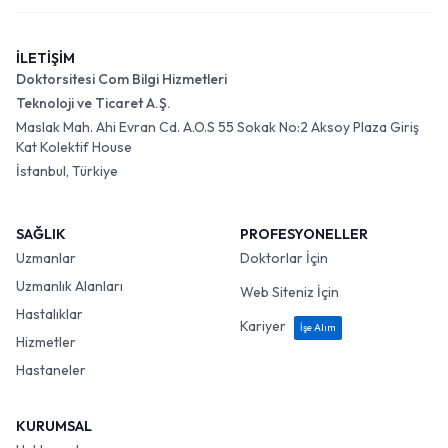
İLETİŞİM
Doktorsitesi Com Bilgi Hizmetleri
Teknoloji ve Ticaret A.Ş.
Maslak Mah. Ahi Evran Cd. A.O.S 55 Sokak No:2 Aksoy Plaza Giriş
Kat Kolektif House
İstanbul, Türkiye
SAĞLIK
PROFESYONELLER
Uzmanlar
Doktorlar İçin
Uzmanlık Alanları
Web Siteniz İçin
Hastalıklar
Kariyer
İşe Alım
Hizmetler
Hastaneler
KURUMSAL