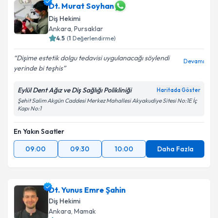
takvim hazırlandığında e-posta ile bilgilendireceğiz.
Dt. Murat Soyhan
Diş Hekimi
E-posta Adresiniz
Ankara
, Pursaklar
4.5
(
1
Değerlendirme)
Dişime estetik dolgu tedavisi uygulanacağı söylendi
Devamı
yerinde bi teşhis
Kişisel verilerimin işlenmesine ilişkin
Aydınlatma
Metni
'ni okudum ve kişisel verilerimin belirtilen
Eylül Dent Ağız ve Diş Sağlığı Polikliniği
Haritada Göster
kapsamda işlenmesini kabul ediyorum.
Şehit Salim Akgün Caddesi Merkez Mahallesi Akyakudiye Sitesi No:1E İç
Kapı No:1
Takvim Talebini Gönder
En Yakın Saatler
09:00
09:30
10:00
Daha Fazla
Dt. Yunus Emre Şahin
Diş Hekimi
Ankara
, Mamak