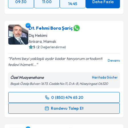
09:30
11:00
Daha Fazla
14:45
Dt. Fehmi Bora Şariç
Diş Hekimi
Ankara
, Mamak
5
(
2
Değerlendirme)
Fehmi beyi yaklaşık aydır kadar tanıyorum ortodonti
Devamı
tedavi hizmeti...
Özel Muayenehane
Haritada Göster
Başak Özalp Bulvarı 1673. Cadde No:11, D:A-B, Hüseyingazi 06320
0 (850) 474 65 20
Randevu Takvimi Talebi
Randevu Talep Et
Dt. Fehmi Bora Şariç
için randevu takvimi talebi
oluşturun. Size bu uzmandan randevu almanız için bir