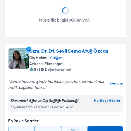
Müsaitlik bilgisi yükleniyor...
Uzm. Dr. Dt. Sevil Sema Atuğ Özcan
Diş Hekimi
+
1
diğer
Ankara
, Etimesgut
5
(
815
Değerlendirme)
Sema hocam, işinde harikalar yaratan, eli inanılmaz
Devamı
hafif, bilgisine tam...
Durudent Ağız ve Diş Sağlığı Polikliniği
Haritada Göster
Eryaman Mah. Dil Devrimi Cad. No: 41/7
En Yakın Saatler
Yarın