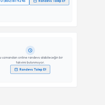
0 (850) 811 92 45
Randevu Talep Et
 verilerimin işlenmesine ilişkin
Aydınlatma Metni
'ni
 ve kişisel verilerimin belirtilen kapsamda
akvimi Talebi
esini kabul ediyorum.
Takvim Talebini Gönder
zge Piri Mantar
için randevu takvimi talebi oluşturun.
andan randevu almanız için bir takvim
ında e-posta ile bilgilendireceğiz.
resiniz
u uzmandan online randevu alabileceğin bir
takvimi bulunmuyor.
Randevu Talep Et
 verilerimin işlenmesine ilişkin
Aydınlatma Metni
'ni
 ve kişisel verilerimin belirtilen kapsamda
esini kabul ediyorum.
Takvim Talebini Gönder