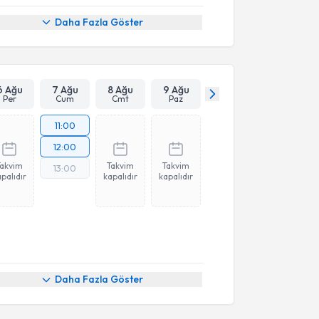
Daha Fazla Göster
6 Ağu
7 Ağu
8 Ağu
9 Ağu
Per
Cum
Cmt
Paz
11:00
12:00
Takvim
Takvim
Takvim
13:00
palıdır
kapalıdır
kapalıdır
Daha Fazla Göster