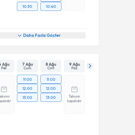
10:30
10:40
Daha Fazla Göster
6 Ağu
7 Ağu
8 Ağu
9 Ağu
Per
Cum
Cmt
Paz
11:00
11:00
12:00
12:00
Takvim
Takvim
13:00
13:00
palıdır
kapalıdır