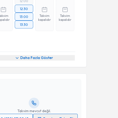
12:00
12:30
Takvim
Takvim
Takvim
13:00
palıdır
kapalıdır
kapalıdır
13:30
Daha Fazla Göster
akvimi Talebi
eynep Banu Erdoğdu
için randevu takvimi talebi
Size bu uzmandan randevu almanız için bir takvim
ında e-posta ile bilgilendireceğiz.
resiniz
Takvim mevcut değil.