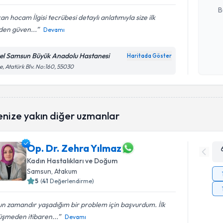
B
an hocam İlgisi tecrübesi detaylı anlatımıyla size ilk
den güven...
Devamı
Kişisel
okudum
el Samsun Büyük Anadolu Hastanesi
Haritada Göster
işlenm
e, Atatürk Blv. No:160, 55030
enize yakın diğer uzmanlar
Op. Dr. Zehra Yılmaz
Kadın Hastalıkları ve Doğum
Samsun
, Atakum
5
(
41
Değerlendirme)
n zamandır yaşadığım bir problem için başvurdum. İlk
üşmeden itibaren...
Devamı