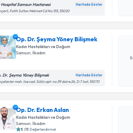
v Hospital Samsun Hastanesi
Haritada Göster
Randevu T
Kişisel
çerli, Fatih Sultan Mehmet Cd No:155, 55020
okudum
işlenm
Op. Dr. Ş
oluşturun. 
Op. Dr. Şeyma Yöney Bilişmek
hazırlandığ
Kadın Hastalıkları ve Doğum
E-posta Ad
Samsun
, İlkadım
B
. Dr. Şeyma Yöney Bilişmek
Haritada Göster
Kişisel
çelievler mah. lise cad. Sülün apt. no:39 daire:26, D:7. kat, 55070
okudum
Randevu T
işlenm
Op. Dr. E
Op. Dr. Erkan Aslan
bu uzmandan
Kadın Hastalıkları ve Doğum
posta ile bi
Samsun
, İlkadım
5
(
13
Değerlendirme)
E-posta Ad