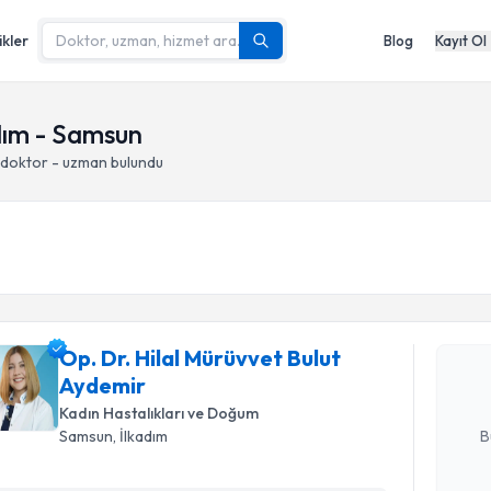
ikler
Blog
Kayıt Ol
adım - Samsun
 doktor - uzman bulundu
Randevu T
Op. Dr. Hi
talebi oluş
Op. Dr. Hilal Mürüvvet Bulut
takvim hazı
Aydemir
E-posta Ad
Kadın Hastalıkları ve Doğum
B
Samsun
, İlkadım