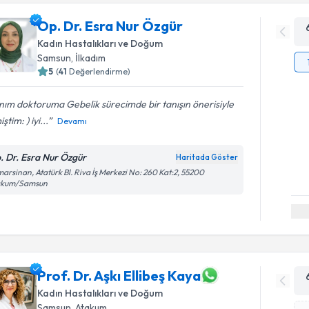
Op. Dr. Esra Nur Özgür
Kadın Hastalıkları ve Doğum
Samsun
, İlkadım
5
(
41
Değerlendirme)
ım doktoruma Gebelik sürecimde bir tanışın önerisiyle
ştim: ) iyi...
Devamı
. Dr. Esra Nur Özgür
Haritada Göster
arsinan, Atatürk Bl. Riva İş Merkezi No: 260 Kat:2, 55200
akum/Samsun
Prof. Dr. Aşkı Ellibeş Kaya
Kadın Hastalıkları ve Doğum
Samsun
, Atakum