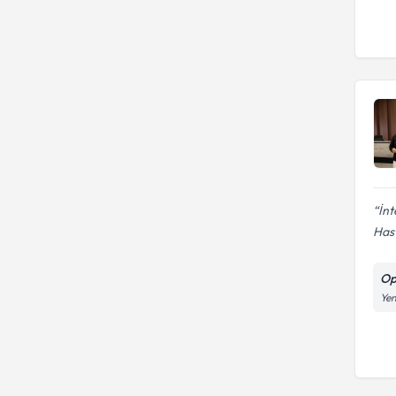
İnt
Hast
Op
Yen