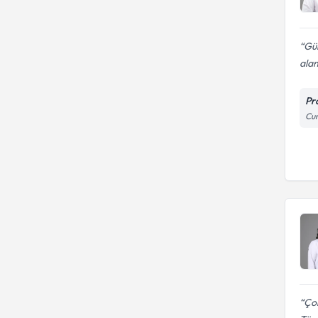
Gül
alan
Pro
Cum
Çok