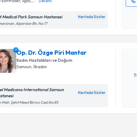
kontroller, ilgisi,...
Devamı
Kişisel
okudum
 Medical Park Samsun Hastanesi
Haritada Göster
Randevu T
işlenm
arsinan, Alparslan Blv. No:17
Op. Dr. Ö
Size bu uzm
Op. Dr. Özge Piri Mantar
hazırlandığ
Kadın Hastalıkları ve Doğum
Samsun
, İlkadım
E-posta Ad
B
el Medicana International Samsun
Haritada Göster
stanesi
Kişisel
i Mah. Şehit Mesut Birinci Cad.No:85
okudum
işlenm