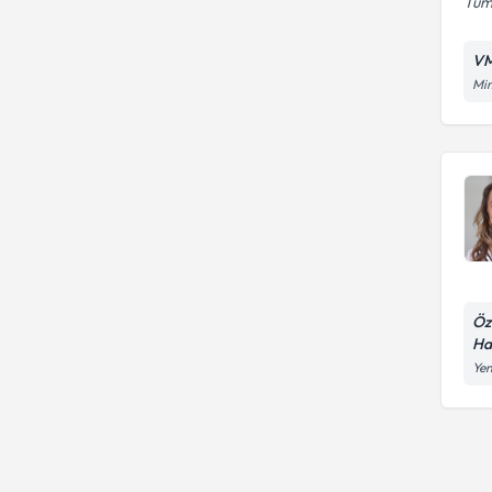
Tüm 
VM
Mim
Öz
Ha
Yen