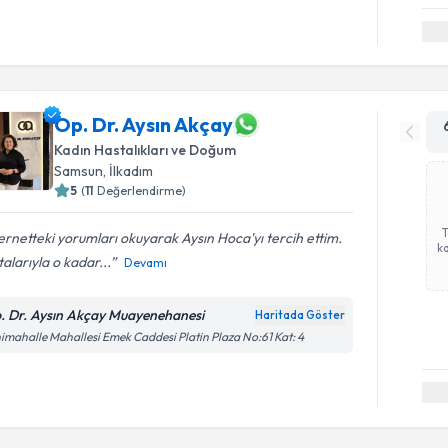
Op. Dr. Aysın Akçay
Kadın Hastalıkları ve Doğum
Samsun
, İlkadım
5
(
11
Değerlendirme)
ernetteki yorumları okuyarak Aysın Hoca'yı tercih ettim.
ka
alarıyla o kadar...
Devamı
. Dr. Aysın Akçay Muayenehanesi
Haritada Göster
imahalle Mahallesi Emek Caddesi Platin Plaza No:61 Kat: 4