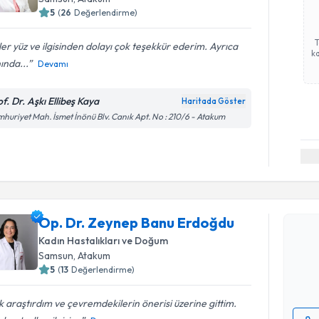
5
(
26
Değerlendirme)
er yüz ve ilgisinden dolayı çok teşekkür ederim. Ayrıca
ka
ında...
Devamı
f. Dr. Aşkı Ellibeş Kaya
Haritada Göster
huriyet Mah. İsmet İnönü Blv. Canık Apt. No : 210/6 - Atakum
Randevu T
Op. Dr. Z
Op. Dr. Zeynep Banu Erdoğdu
oluşturun. 
Kadın Hastalıkları ve Doğum
hazırlandığ
Samsun
, Atakum
5
(
13
Değerlendirme)
E-posta Ad
 araştırdım ve çevremdekilerin önerisi üzerine gittim.