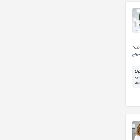
Can
gitmi
Op
Mim
At