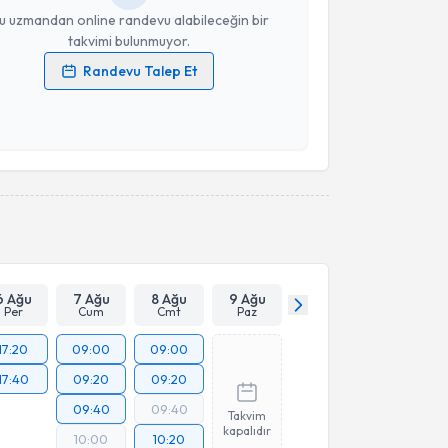
u uzmandan online randevu alabileceğin bir
takvimi bulunmuyor.
Randevu Talep Et
 verilerimin işlenmesine ilişkin
Aydınlatma Metni
'ni
 ve kişisel verilerimin belirtilen kapsamda
esini kabul ediyorum.
Takvim Talebini Gönder
6 Ağu
7 Ağu
8 Ağu
9 Ağu
Per
Cum
Cmt
Paz
17:20
09:00
09:00
17:40
09:20
09:20
09:40
09:40
Takvim
kapalıdır
10:00
10:20