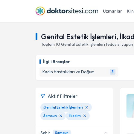
Uzmanlar
Klin
Genital Estetik İşlemleri, İlk
Toplam
10
Genital Estetik İşlemleri
tedavisi yapan
İlgili Branşlar
Kadın Hastalıkları ve Doğum
3
Aktif Filtreler
Genital Estetik İşlemleri
Samsun
İlkadım
Şehir
Samsun