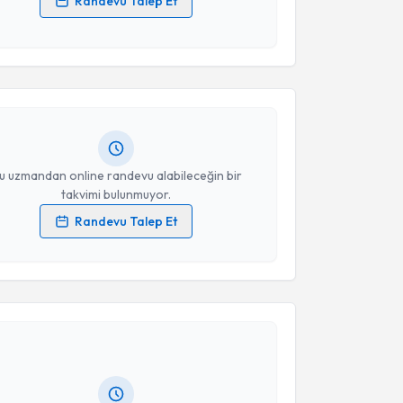
Randevu Talep Et
akvimi Talebi
 verilerimin işlenmesine ilişkin
Aydınlatma Metni
'ni
 ve kişisel verilerimin belirtilen kapsamda
esini kabul ediyorum.
eyma Yöney Bilişmek
için randevu takvimi talebi
Size bu uzmandan randevu almanız için bir takvim
Takvim Talebini Gönder
ında e-posta ile bilgilendireceğiz.
resiniz
u uzmandan online randevu alabileceğin bir
takvimi bulunmuyor.
Randevu Talep Et
 verilerimin işlenmesine ilişkin
Aydınlatma Metni
'ni
 ve kişisel verilerimin belirtilen kapsamda
akvimi Talebi
esini kabul ediyorum.
rkan Aslan
için randevu takvimi talebi oluşturun. Size
Takvim Talebini Gönder
 randevu almanız için bir takvim hazırlandığında e-
lgilendireceğiz.
resiniz