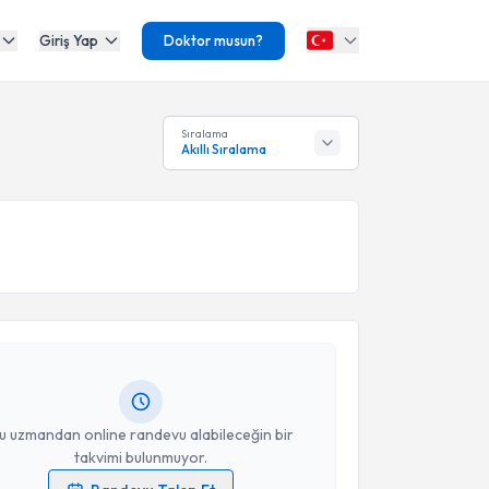
Giriş Yap
Doktor musun?
Sıralama
Akıllı Sıralama
akvimi Talebi
lal Mürüvvet Bulut Aydemir
için randevu takvimi
turun. Size bu uzmandan randevu almanız için bir
rlandığında e-posta ile bilgilendireceğiz.
resiniz
u uzmandan online randevu alabileceğin bir
takvimi bulunmuyor.