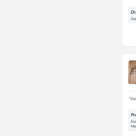
Dr
Den
Geç
Pro
Kuz
Mer