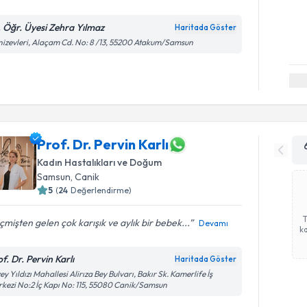
. Öğr. Üyesi Zehra Yılmaz
Haritada Göster
izevleri, Alaçam Cd. No: 8 /13, 55200 Atakum/Samsun
Prof. Dr. Pervin Karlı
Kadın Hastalıkları ve Doğum
Samsun
, Canik
5
(
24
Değerlendirme)
mişten gelen çok karışık ve aylık bir bebek...
Devamı
ka
f. Dr. Pervin Karlı
Haritada Göster
ey Yıldızı Mahallesi Alirıza Bey Bulvarı, Bakır Sk. Kamerlife İş
kezi No:2 İç Kapı No: 115, 55080 Canik/Samsun