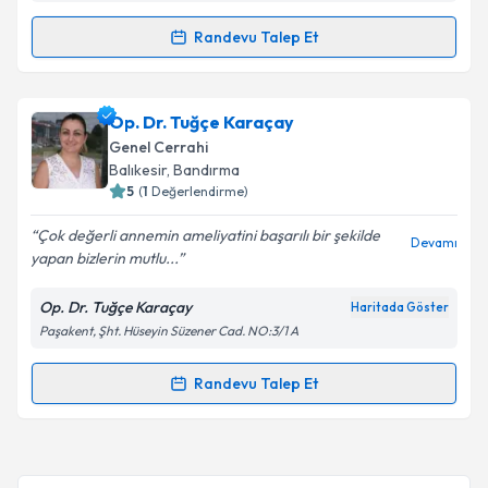
Randevu Talep Et
Randevu Takvimi Talebi
Kişisel verilerimin işlenmesine ilişkin
Aydınlatma
Metni
'ni okudum ve kişisel verilerimin belirtilen
kapsamda işlenmesini kabul ediyorum.
Doç. Dr. Muhammed Taha Demirpolat
için
Op. Dr. Tuğçe Karaçay
randevu takvimi talebi oluşturun. Size bu uzmandan
Genel Cerrahi
randevu almanız için bir takvim hazırlandığında e-
Takvim Talebini Gönder
Balıkesir
, Bandırma
posta ile bilgilendireceğiz.
5
(
1
Değerlendirme)
E-posta Adresiniz
Çok değerli annemin ameliyatini başarılı bir şekilde
Devamı
yapan bizlerin mutlu...
Op. Dr. Tuğçe Karaçay
Haritada Göster
Paşakent, Şht. Hüseyin Süzener Cad. NO:3/1 A
Kişisel verilerimin işlenmesine ilişkin
Aydınlatma
Metni
'ni okudum ve kişisel verilerimin belirtilen
kapsamda işlenmesini kabul ediyorum.
Randevu Talep Et
Randevu Takvimi Talebi
Takvim Talebini Gönder
Op. Dr. Tuğçe Karaçay
için randevu takvimi talebi