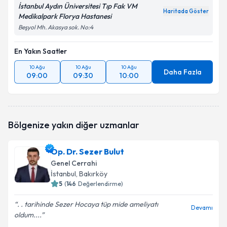
İstanbul Aydın Üniversitesi Tıp Fak VM
Haritada Göster
Medikalpark Florya Hastanesi
Beşyol Mh. Akasya sok. No:4
En Yakın Saatler
10 Ağu
10 Ağu
10 Ağu
Daha Fazla
09:00
09:30
10:00
Bölgenize yakın diğer uzmanlar
Op. Dr. Sezer Bulut
Genel Cerrahi
İstanbul
, Bakırköy
5
(
146
Değerlendirme)
. . tarihinde Sezer Hocaya tüp mide ameliyatı
Devamı
oldum....