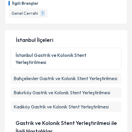
oluşturun. Size bu uzmandan randevu almanız için bir
İlgili Branşlar
takvim hazırlandığında e-posta ile bilgilendireceğiz.
Genel Cerrahi
1
E-posta Adresiniz
İstanbul İlçeleri
Kişisel verilerimin işlenmesine ilişkin
Aydınlatma
Metni
'ni okudum ve kişisel verilerimin belirtilen
İstanbul
Gastrik ve Kolonik Stent
kapsamda işlenmesini kabul ediyorum.
Yerleştirilmesi
Takvim Talebini Gönder
Bahçelievler
Gastrik ve Kolonik Stent Yerleştirilmesi
Bakırköy
Gastrik ve Kolonik Stent Yerleştirilmesi
Kadıköy
Gastrik ve Kolonik Stent Yerleştirilmesi
Gastrik ve Kolonik Stent Yerleştirilmesi ile
İlgili Hastalıklar