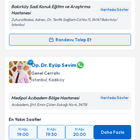
Bakırköy Sadi Konuk Eğitim ve Araştırma
Haritada Göster
Hastanesi
Zuhuratbaba, Adres:, Dr. Tevfik Sağlam Cd No:11, 34147 Bakırköy/
İstanbul
Randevu Talep Et
Randevu Takvimi Talebi
Op. Dr. Sezer Bulut
için randevu takvimi talebi
Op. Dr. Eyüp Sevim
oluşturun. Size bu uzmandan randevu almanız için bir
Genel Cerrahi
takvim hazırlandığında e-posta ile bilgilendireceğiz.
İstanbul
, Kadıköy
E-posta Adresiniz
Medipol Acıbadem Bölge Hastanesi
Haritada Göster
Acıbadem, Şht. Emin Çölen Sokağı No:4, 34718
En Yakın Saatler
Kişisel verilerimin işlenmesine ilişkin
Aydınlatma
Metni
'ni okudum ve kişisel verilerimin belirtilen
10 Ağu
10 Ağu
10 Ağu
kapsamda işlenmesini kabul ediyorum.
Daha Fazla
19:00
19:30
20:00