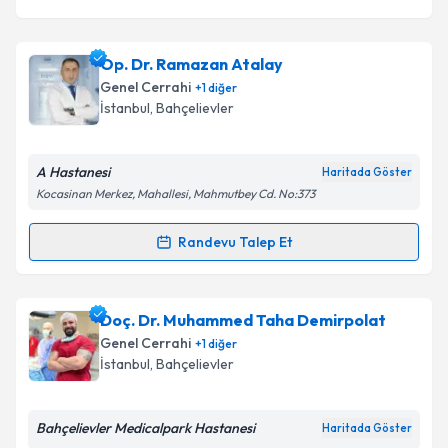
Takvim Talebini Gönder
Op. Dr. Ramazan Atalay
Genel Cerrahi
+
1
diğer
İstanbul
, Bahçelievler
A Hastanesi
Haritada Göster
Kocasinan Merkez, Mahallesi, Mahmutbey Cd. No:373
Randevu Talep Et
Randevu Takvimi Talebi
Op. Dr. Ramazan Atalay
için randevu takvimi talebi
Doç. Dr. Muhammed Taha Demirpolat
oluşturun. Size bu uzmandan randevu almanız için bir
Genel Cerrahi
+
1
diğer
takvim hazırlandığında e-posta ile bilgilendireceğiz.
İstanbul
, Bahçelievler
E-posta Adresiniz
Bahçelievler Medicalpark Hastanesi
Haritada Göster