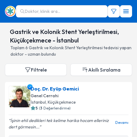
Doktor, klinik ara...
Gastrik ve Kolonik Stent Yerleştirilmesi,
Küçükçekmece - İstanbul
Toplam
6
Gastrik ve Kolonik Stent Yerleştirilmesi
tedavisi yapan
doktor - uzman bulundu
Filtrele
Akıllı Sıralama
Doç. Dr. Eyüp Gemici
Genel Cerrahi
İstanbul
, Küçükçekmece
5
(
3
Değerlendirme)
İşinin ehli dedikleri tek kelime harika hocam elleriniz
Devamı
dert görmesin...