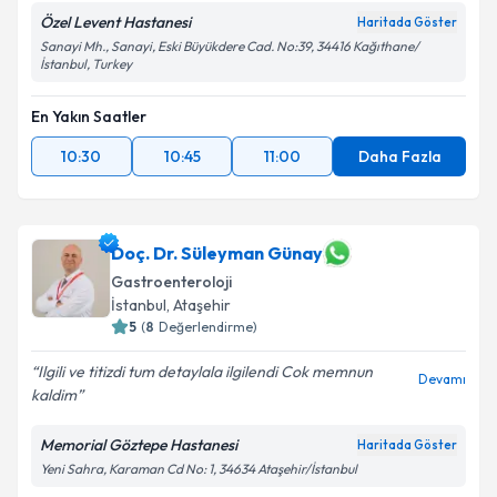
Özel Levent Hastanesi
Haritada Göster
Sanayi Mh., Sanayi, Eski Büyükdere Cad. No:39, 34416 Kağıthane/
İstanbul, Turkey
En Yakın Saatler
10:30
10:45
11:00
Daha Fazla
Doç. Dr. Süleyman Günay
Gastroenteroloji
İstanbul
, Ataşehir
5
(
8
Değerlendirme)
Ilgili ve titizdi tum detaylala ilgilendi Cok memnun
Devamı
kaldim
Memorial Göztepe Hastanesi
Haritada Göster
Yeni Sahra, Karaman Cd No: 1, 34634 Ataşehir/İstanbul