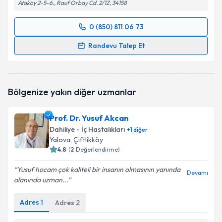
Ataköy 2-5-6., Rauf Orbay Cd. 2/1Z, 34158
0 (850) 811 06 73
Randevu Takvimi Talebi
Randevu Talep Et
Prof. Dr. Feyza Dilber
için randevu takvimi talebi
oluşturun. Size bu uzmandan randevu almanız için bir
takvim hazırlandığında e-posta ile bilgilendireceğiz.
Bölgenize yakın diğer uzmanlar
E-posta Adresiniz
Prof. Dr. Yusuf Akcan
Dahiliye - İç Hastalıkları
+
1
diğer
Yalova
, Çiftlikköy
4.8
(
2
Değerlendirme)
Kişisel verilerimin işlenmesine ilişkin
Aydınlatma
Metni
'ni okudum ve kişisel verilerimin belirtilen
Yusuf hocam çok kaliteli bir insanın olmasının yanında
kapsamda işlenmesini kabul ediyorum.
Devamı
alanında uzman...
Adres
1
Adres
2
Takvim Talebini Gönder