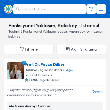
Doktor, klinik ara...
Fonksiyonel Yaklaşım, Bakırköy - İstanbul
Toplam
5
Fonksiyonel Yaklaşım
tedavisi yapan doktor - uzman
bulundu
Filtrele
Akıllı Sıralama
Prof. Dr. Feyza Dilber
Dahiliye - İç Hastalıkları
+
1
diğer
İstanbul
, Bakırköy
5
(
284
Değerlendirme)
Hayatımda tanıştığım en güler yüzlü pozitif
Devamı
insanlardan ve mükemmel bir...
Medicana Ataköy Hastanesi