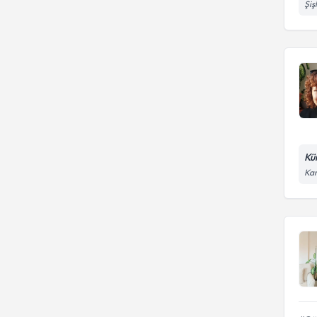
Şiş
Kü
Kar