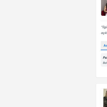
İlg
açık
A
Psi
Bal