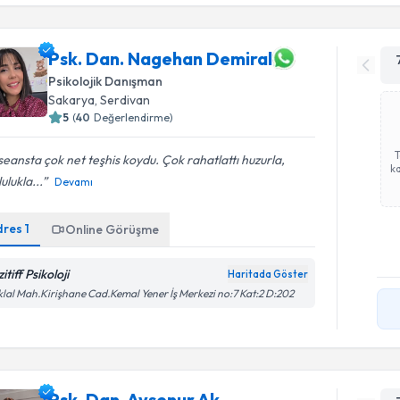
Psk. Dan. Nagehan Demiral
Psikolojik Danışman
Sakarya
, Serdivan
5
(
40
Değerlendirme)
 seansta çok net teşhis koydu. Çok rahatlattı huzurla,
ka
ulukla...
Devamı
dres
1
Online Görüşme
itiff Psikoloji
Haritada Göster
iklal Mah.Kirişhane Cad.Kemal Yener İş Merkezi no:7 Kat:2 D:202
Psk. Dan. Ayşenur Ak