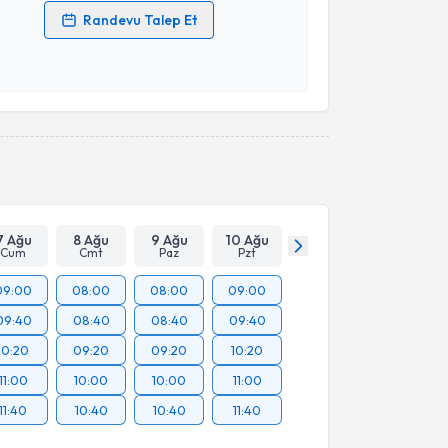
Randevu Talep Et
 verilerimin işlenmesine ilişkin
Aydınlatma Metni
'ni
 ve kişisel verilerimin belirtilen kapsamda
esini kabul ediyorum.
Takvim Talebini Gönder
7 Ağu
8 Ağu
9 Ağu
10 Ağu
Cum
Cmt
Paz
Pzt
09:00
08:00
08:00
09:00
09:40
08:40
08:40
09:40
10:20
09:20
09:20
10:20
11:00
10:00
10:00
11:00
11:40
10:40
10:40
11:40