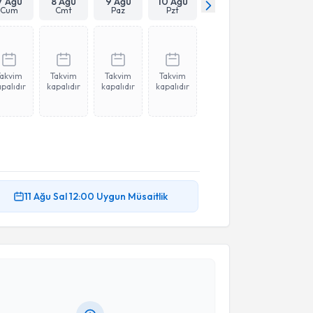
7 Ağu
8 Ağu
9 Ağu
10 Ağu
Cum
Cmt
Paz
Pzt
Takvim
Takvim
Takvim
Takvim
palıdır
kapalıdır
kapalıdır
kapalıdır
11 Ağu
Sal
12:00
Uygun Müsaitlik
akvimi Talebi
 Dan. Ecem Kovancı
için randevu takvimi talebi
Size bu uzmandan randevu almanız için bir takvim
ında e-posta ile bilgilendireceğiz.