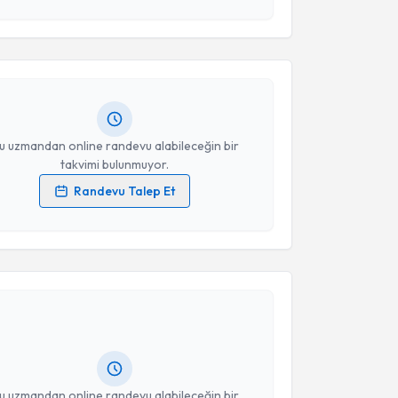
esini kabul ediyorum.
 Çağla Cambaz
için randevu takvimi talebi oluşturun.
Takvim Talebini Gönder
andan randevu almanız için bir takvim
ında e-posta ile bilgilendireceğiz.
resiniz
u uzmandan online randevu alabileceğin bir
takvimi bulunmuyor.
Randevu Talep Et
 verilerimin işlenmesine ilişkin
Aydınlatma Metni
'ni
 ve kişisel verilerimin belirtilen kapsamda
akvimi Talebi
esini kabul ediyorum.
Takvim Talebini Gönder
 Gülistan Havuz
için randevu takvimi talebi oluşturun.
andan randevu almanız için bir takvim
ında e-posta ile bilgilendireceğiz.
resiniz
u uzmandan online randevu alabileceğin bir