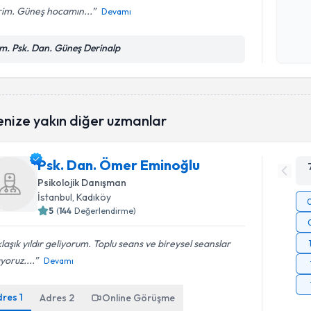
rim. Güneş hocamın...
Devamı
Kişisel
okudum
m. Psk. Dan. Güneş Derinalp
işlenm
enize yakın diğer uzmanlar
Psk. Dan. Ömer Eminoğlu
Psikolojik Danışman
İstanbul
, Kadıköy
5
(
144
Değerlendirme)
laşık yıldır geliyorum. Toplu seans ve bireysel seanslar
yoruz....
Devamı
dres
1
Adres
2
Online Görüşme