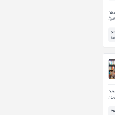
Ece
İlgil
Uz
Bak
Ben
hipe
Ps