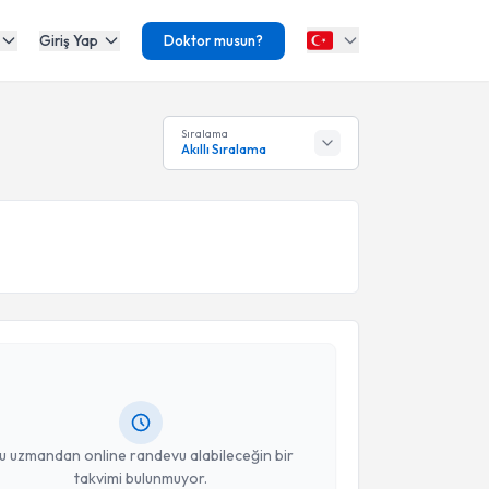
Giriş Yap
Doktor musun?
Sıralama
Akıllı Sıralama
akvimi Talebi
 Dan. Güneş Derinalp
için randevu takvimi talebi
Size bu uzmandan randevu almanız için bir takvim
ında e-posta ile bilgilendireceğiz.
resiniz
u uzmandan online randevu alabileceğin bir
takvimi bulunmuyor.