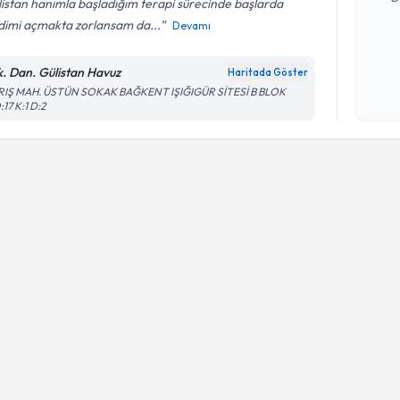
istan hanımla başladığım terapi sürecinde başlarda
dimi açmakta zorlansam da...
Devamı
Kişisel
k. Dan. Gülistan Havuz
Haritada Göster
okudum
RIŞ MAH. ÜSTÜN SOKAK BAĞKENT IŞIĞIGÜR SİTESİ B BLOK
işlenm
17 K:1 D:2