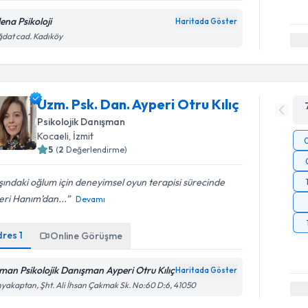
ena Psikoloji
Haritada Göster
dat cad. Kadıköy
Uzm. Psk. Dan. Ayperi Otru Kılıç
Psikolojik Danışman
Kocaeli
, İzmit
5
(
2
Değerlendirme)
ındaki oğlum için deneyimsel oyun terapisi sürecinde
eri Hanım’dan...
Devamı
dres
1
Online Görüşme
man Psikolojik Danışman Ayperi Otru Kılıç
Haritada Göster
yakaptan, Şht. Ali İhsan Çakmak Sk. No:60 D:6, 41050