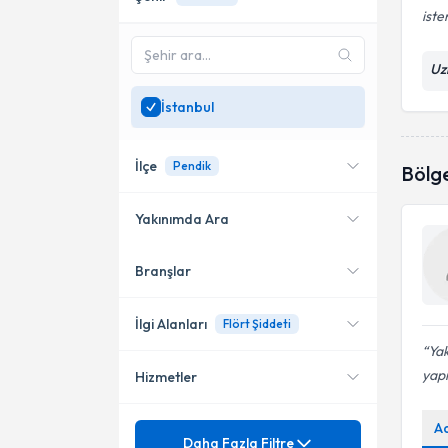
iste
Uz
İstanbul
İlçe
Pendik
Bölg
Yakınımda Ara
Branşlar
Konumuma yakın uzmanları
Bakırköy
göster
Şişli
İlgi Alanları
Flört Şiddeti
Yak
Kadıköy
yapı
Hizmetler
Psikolojik Danışman
Pendik
A
Mezuniyet
Adleryan terapi
Daha Fazla Filtre