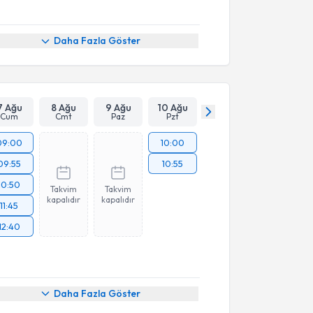
Daha Fazla Göster
7 Ağu
8 Ağu
9 Ağu
10 Ağu
Cum
Cmt
Paz
Pzt
09:00
10:00
09:55
10:55
10:50
Takvim
Takvim
kapalıdır
kapalıdır
11:45
12:40
Daha Fazla Göster