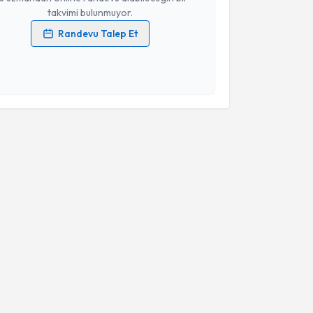
takvimi bulunmuyor.
Randevu Talep Et
 verilerimin işlenmesine ilişkin
Aydınlatma Metni
'ni
 ve kişisel verilerimin belirtilen kapsamda
esini kabul ediyorum.
Takvim Talebini Gönder