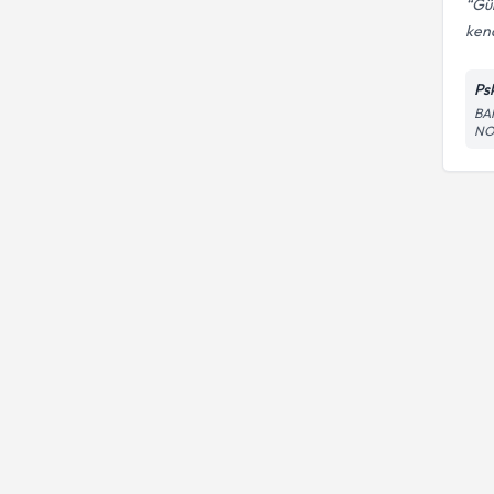
Gül
ken
Ps
BA
NO: