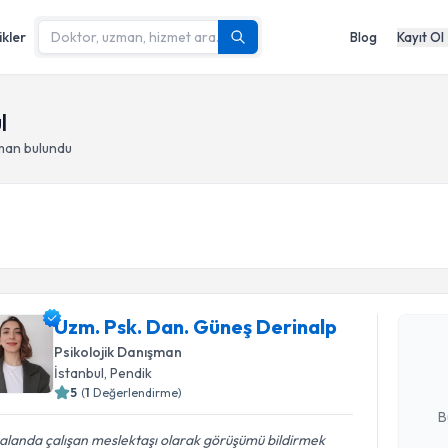
ikler
Blog
Kayıt Ol
l
man bulundu
Randevu T
Uzm. Psk.
Uzm. Psk. Dan. Güneş Derinalp
oluşturun. 
hazırlandığ
Psikolojik Danışman
İstanbul
, Pendik
E-posta Ad
5
(
1
Değerlendirme)
B
alanda çalışan meslektaşı olarak görüşümü bildirmek