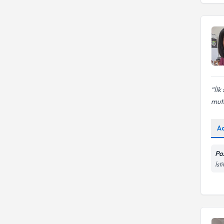
İlk
mutl
A
Poz
İst