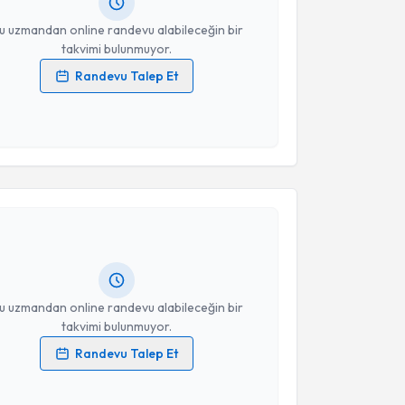
resiniz
u uzmandan online randevu alabileceğin bir
takvimi bulunmuyor.
Randevu Talep Et
 verilerimin işlenmesine ilişkin
Aydınlatma Metni
'ni
 ve kişisel verilerimin belirtilen kapsamda
esini kabul ediyorum.
akvimi Talebi
Takvim Talebini Gönder
 Gözde Nur Uysal
için randevu takvimi talebi
Size bu uzmandan randevu almanız için bir takvim
ında e-posta ile bilgilendireceğiz.
resiniz
u uzmandan online randevu alabileceğin bir
takvimi bulunmuyor.
Randevu Talep Et
 verilerimin işlenmesine ilişkin
Aydınlatma Metni
'ni
 ve kişisel verilerimin belirtilen kapsamda
akvimi Talebi