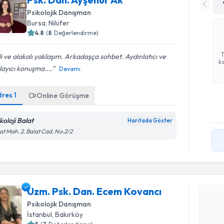
Psikolojik Danışman
Bursa
, Nilüfer
4.8
(
8
Değerlendirme)
ili ve alakalı yaklaşım. Arkadaşça sohbet. Aydınlatıcı ve
ka
layıcı konuşma....
Devamı
dres
1
Online Görüşme
koloji Balat
Haritada Göster
at Mah. 2. Balat Cad. No:2/2
Randevu T
Uzm. Psk.
Uzm. Psk. Dan. Ecem Kovancı
oluşturun. 
Psikolojik Danışman
hazırlandığ
İstanbul
, Bakırköy