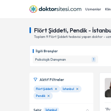
Uzmanlar
Klin
Flört Şiddeti, Pendik - İstanbu
Toplam
9
Flört Şiddeti
tedavisi yapan doktor - uz
İlgili Branşlar
Psikolojik Danışman
1
Aktif Filtreler
Flört Şiddeti
İstanbul
Pendik
Bu 
Şehir
İstanbul