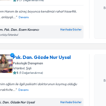
5
(
7
Değerlendirme)
E-posta Ad
B
m Hanım ile süreç boyunca kendimizi rahat hissettik.
i, anlayışlı...
Devamı
Kişisel
okudum
m. Psk. Dan. Ecem Kovancı
Haritada Göster
işlenm
ırköy/İstanbul
Randevu T
Psk. Dan.
Psk. Dan. Gözde Nur Uysal
oluşturun. 
Psikolojik Danışman
hazırlandığ
İstanbul
, Şişli
5
(
1
Değerlendirme)
E-posta Ad
B
im oğlum ile ilgili psikiatri doktorunun koymuş olduğu
raktivite...
Devamı
Kişisel
okudum
k. Dan. Gözde Nur Uysal
Haritada Göster
Randevu T