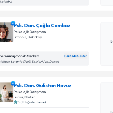
işlenm
li İstanbul
Psk. Dan.
Size bu uzm
Psk. Dan. Çağla Cambaz
hazırlandığ
Psikolojik Danışman
E-posta Ad
İstanbul
, Bakırköy
B
re Danımşmanlık Merkezi
Haritada Göster
Kişisel
taltepe, Lavanta Çiçeği Sk. No:4 Apt. Daire:6
okudum
Randevu T
işlenm
Psk. Dan. Gülistan Havuz
Psk. Dan.
Size bu uzm
Psikolojik Danışman
hazırlandığ
Bursa
, Nilüfer
5
(
1
Değerlendirme)
E-posta Ad
B