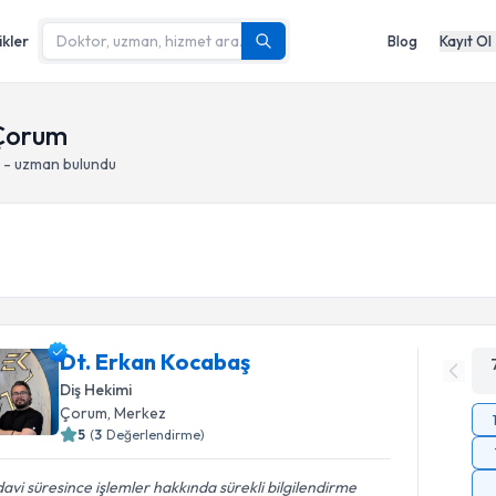
ikler
Blog
Kayıt Ol
 Çorum
 - uzman bulundu
Dt. Erkan Kocabaş
Diş Hekimi
Çorum
, Merkez
5
(
3
Değerlendirme)
avi süresince işlemler hakkında sürekli bilgilendirme