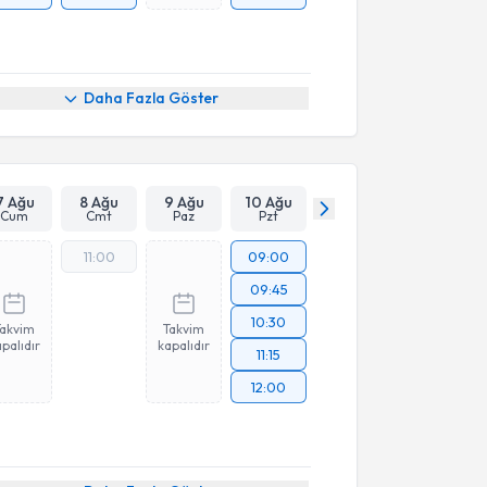
Daha Fazla Göster
7 Ağu
8 Ağu
9 Ağu
10 Ağu
Cum
Cmt
Paz
Pzt
11:00
09:00
09:45
10:30
Takvim
Takvim
palıdır
kapalıdır
11:15
12:00