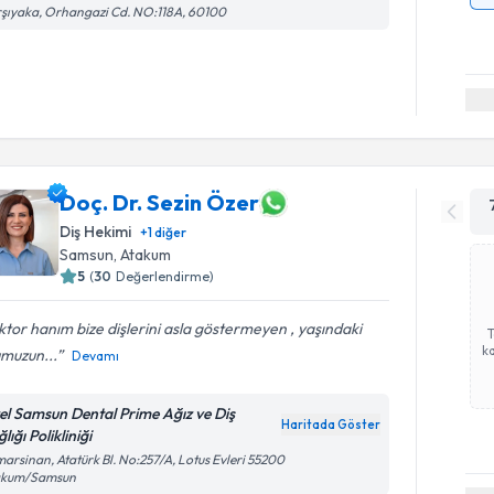
şıyaka, Orhangazi Cd. NO:118A, 60100
Doç. Dr. Sezin Özer
Diş Hekimi
+
1
diğer
Samsun
, Atakum
5
(
30
Değerlendirme)
tor hanım bize dişlerini asla göstermeyen , yaşındaki
ka
umuzun...
Devamı
el Samsun Dental Prime Ağız ve Diş
Haritada Göster
lığı Polikliniği
arsinan, Atatürk Bl. No:257/A, Lotus Evleri 55200
akum/Samsun