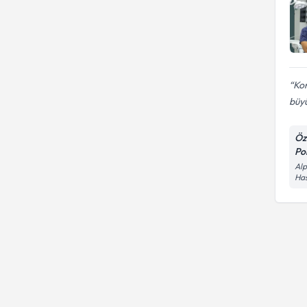
Ko
büyü
Öz
Pol
Alp
Has