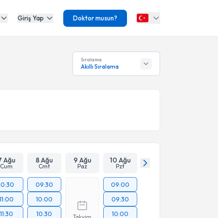
Giriş Yap
Doktor musun?
Sıralama
Akıllı Sıralama
7 Ağu
8 Ağu
9 Ağu
10 Ağu
Cum
Cmt
Paz
Pzt
10:30
09:30
09:00
11:00
10:00
09:30
11:30
10:30
10:00
Takvim