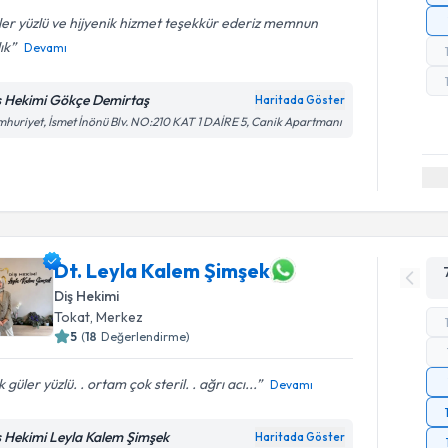
er yüzlü ve hijyenik hizmet teşekkür ederiz memnun
ık
Devamı
ş Hekimi Gökçe Demirtaş
Haritada Göster
huriyet, İsmet İnönü Blv. NO:210 KAT 1 DAİRE 5, Canik Apartmanı
Dt. Leyla Kalem Şimşek
Diş Hekimi
Tokat
, Merkez
5
(
18
Değerlendirme)
 güler yüzlü. . ortam çok steril. . ağrı acı...
Devamı
ş Hekimi Leyla Kalem Şimşek
Haritada Göster