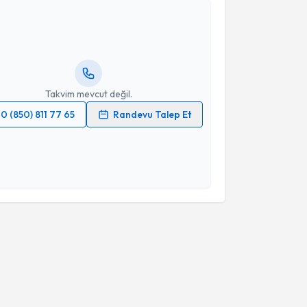
Emre Harbalioğlu
için randevu takvimi talebi
Size bu uzmandan randevu almanız için bir takvim
ında e-posta ile bilgilendireceğiz.
resiniz
Takvim mevcut değil.
0 (850) 811 77 65
Randevu Talep Et
 verilerimin işlenmesine ilişkin
Aydınlatma Metni
'ni
 ve kişisel verilerimin belirtilen kapsamda
esini kabul ediyorum.
Takvim Talebini Gönder