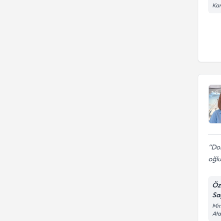
Kar
Dok
oğl
Öz
Sağ
Mim
At