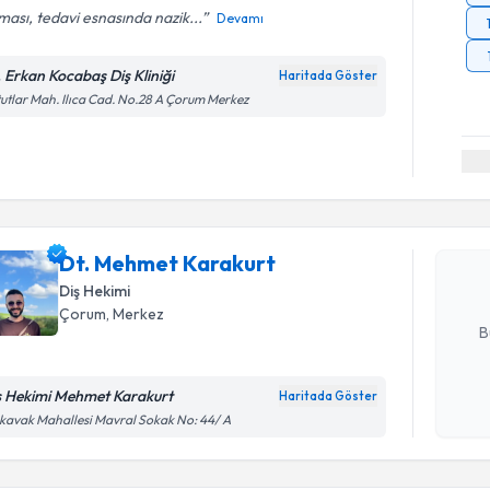
ası, tedavi esnasında nazik...
Devamı
. Erkan Kocabaş Diş Kliniği
Haritada Göster
utlar Mah. Ilıca Cad. No.28 A Çorum Merkez
Randevu T
Dt. Mehme
Size bu uzm
Dt. Mehmet Karakurt
hazırlandığ
Diş Hekimi
E-posta Ad
Çorum
, Merkez
B
ş Hekimi Mehmet Karakurt
Haritada Göster
Kişisel
Randevu T
kavak Mahallesi Mavral Sokak No: 44/ A
okudum
işlenm
Dt. Seval