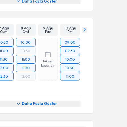
Daha Fazla Göster
7 Ağu
8 Ağu
9 Ağu
10 Ağu
Cum
Cmt
Paz
Pzt
10:30
10:00
09:00
11:00
10:30
09:30
11:30
11:00
10:00
Takvim
kapalıdır
12:00
11:30
10:30
12:30
12:00
11:00
Daha Fazla Göster
akvimi Talebi