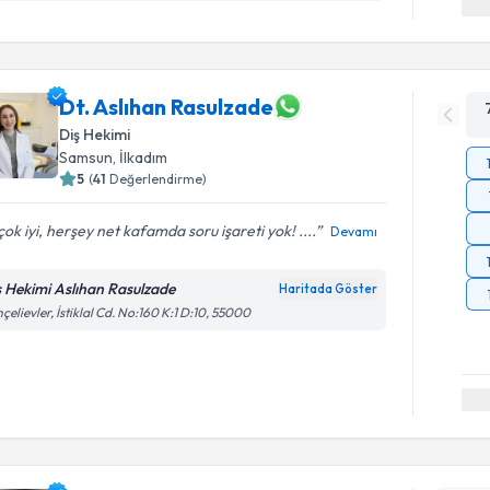
Dt. Aslıhan Rasulzade
Diş Hekimi
Samsun
, İlkadım
5
(
41
Değerlendirme)
 çok iyi, herşey net kafamda soru işareti yok! ....
Devamı
ş Hekimi Aslıhan Rasulzade
Haritada Göster
çelievler, İstiklal Cd. No:160 K:1 D:10, 55000
Randevu T