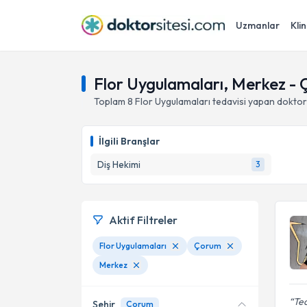
Uzmanlar
Klin
Flor Uygulamaları, Merkez -
Toplam
8
Flor Uygulamaları
tedavisi yapan doktor
İlgili Branşlar
Diş Hekimi
3
Aktif Filtreler
Flor Uygulamaları
Çorum
Merkez
Ted
Şehir
Çorum