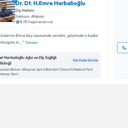
Dr. Dt. H.Emre Harbalioğlu
Dr. Dt. H.
Diş Hekimi
oluşturun. 
Samsun
, Atakum
hazırlandığ
5
(
11
Değerlendirme)
E-posta Ad
rkularımı Emre bey sayesinde yendim, gözümde o kadar
tmüşüm ki...
Devamı
Kişisel
el Harbalioğlu Ağız ve Diş Sağlığı
Haritada Göster
okudum
ikliniği
işlenm
arslan Bulvarı Albayrak Apt.A Blok Kat:1 Daire:3 (Medical Park
tanesi Yanı)