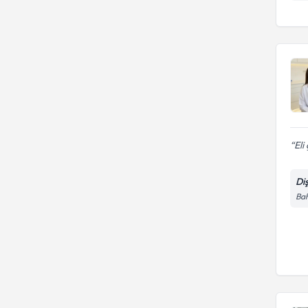
Eli
Di
Bah