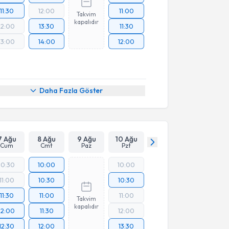
11:30
12:00
11:00
Takvim
kapalıdır
12:00
13:30
11:30
13:00
14:00
12:00
Daha Fazla Göster
7 Ağu
8 Ağu
9 Ağu
10 Ağu
Cum
Cmt
Paz
Pzt
10:30
10:00
10:00
11:00
10:30
10:30
11:30
11:00
11:00
Takvim
kapalıdır
12:00
11:30
12:00
12:30
12:00
13:30