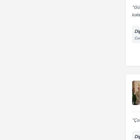
Gül
kald
Di
Cum
Çok
Di