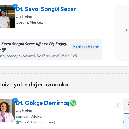
Size bu uzm
Dt. Seval Songül Sezer
hazırlandığ
Diş Hekimi
Çorum
, Merkez
E-posta Ad
B
. Seval Songül Sezer Ağız ve Diş Sağlığı
Haritada Göster
niği
Kişisel
r Şenöz Apt, Ulukavak, Dr. İlhan Gürel Cd. No:21/B,
okudum
işlenm
enize yakın diğer uzmanlar
Dt. Gökçe Demirtaş
Diş Hekimi
Samsun
, Atakum
5
(
22
Değerlendirme)