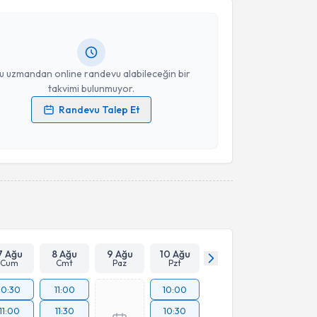
andan randevu almanız için bir takvim
Takvim Talebini Gönder
ında e-posta ile bilgilendireceğiz.
resiniz
u uzmandan online randevu alabileceğin bir
takvimi bulunmuyor.
Randevu Talep Et
 verilerimin işlenmesine ilişkin
Aydınlatma Metni
'ni
 ve kişisel verilerimin belirtilen kapsamda
esini kabul ediyorum.
Takvim Talebini Gönder
7 Ağu
8 Ağu
9 Ağu
10 Ağu
Cum
Cmt
Paz
Pzt
10:30
11:00
10:00
11:00
11:30
10:30