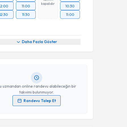
kapalıdır
12:00
11:00
10:30
12:30
11:30
11:00
akvimi Talebi
Daha Fazla Göster
t Karakurt
için randevu takvimi talebi oluşturun.
andan randevu almanız için bir takvim
ında e-posta ile bilgilendireceğiz.
resiniz
u uzmandan online randevu alabileceğin bir
takvimi bulunmuyor.
Randevu Talep Et
 verilerimin işlenmesine ilişkin
Aydınlatma Metni
'ni
akvimi Talebi
 ve kişisel verilerimin belirtilen kapsamda
esini kabul ediyorum.
 Songül Sezer
için randevu takvimi talebi oluşturun.