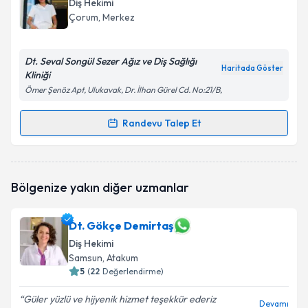
Diş Hekimi
takvim hazırlandığında e-posta ile bilgilendireceğiz.
Çorum
, Merkez
E-posta Adresiniz
Dt. Seval Songül Sezer Ağız ve Diş Sağlığı
Haritada Göster
Kliniği
Ömer Şenöz Apt, Ulukavak, Dr. İlhan Gürel Cd. No:21/B,
Kişisel verilerimin işlenmesine ilişkin
Aydınlatma
Metni
'ni okudum ve kişisel verilerimin belirtilen
Randevu Talep Et
Randevu Takvimi Talebi
kapsamda işlenmesini kabul ediyorum.
Dt. Seval Songül Sezer
için randevu takvimi talebi
Takvim Talebini Gönder
Bölgenize yakın diğer uzmanlar
oluşturun. Size bu uzmandan randevu almanız için bir
takvim hazırlandığında e-posta ile bilgilendireceğiz.
Dt. Gökçe Demirtaş
E-posta Adresiniz
Diş Hekimi
Samsun
, Atakum
5
(
22
Değerlendirme)
Kişisel verilerimin işlenmesine ilişkin
Aydınlatma
Güler yüzlü ve hijyenik hizmet teşekkür ederiz
Devamı