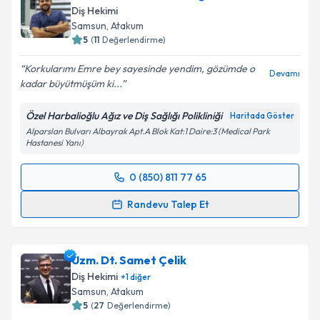
Diş Hekimi
Samsun
, Atakum
5
(
11
Değerlendirme)
Korkularımı Emre bey sayesinde yendim, gözümde o
Devamı
kadar büyütmüşüm ki...
Özel Harbalioğlu Ağız ve Diş Sağlığı Polikliniği
Haritada Göster
Alparslan Bulvarı Albayrak Apt.A Blok Kat:1 Daire:3 (Medical Park
Hastanesi Yanı)
0 (850) 811 77 65
Randevu Takvimi Talebi
Randevu Talep Et
Dr. Dt. H.Emre Harbalioğlu
için randevu takvimi
talebi oluşturun. Size bu uzmandan randevu almanız
Uzm. Dt. Samet Çelik
için bir takvim hazırlandığında e-posta ile
bilgilendireceğiz.
Diş Hekimi
+
1
diğer
Samsun
, Atakum
E-posta Adresiniz
5
(
27
Değerlendirme)