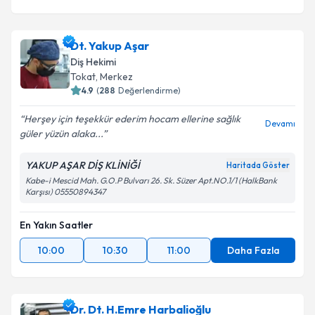
Dt. Yakup Aşar
Diş Hekimi
Tokat
, Merkez
4.9
(
288
Değerlendirme)
Herşey için teşekkür ederim hocam ellerine sağlık
Devamı
güler yüzün alaka...
YAKUP AŞAR DİŞ KLİNİĞİ
Haritada Göster
Kabe-i Mescid Mah. G.O.P Bulvarı 26. Sk. Süzer Apt.NO.1/1 (HalkBank
Karşısı) 05550894347
En Yakın Saatler
10:00
10:30
11:00
Daha Fazla
Dr. Dt. H.Emre Harbalioğlu