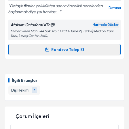
Detaylı filmler çekildikten sonra öncelikli nerelerden
Devamı
başlanmalı diye yol haritası...
Kişisel verilerimin işlenmesine ilişkin
Aydınlatma
Atakum Ortodonti Kliniği
Haritada Göster
Metni
'ni okudum ve kişisel verilerimin belirtilen
Mimar Sinan Mah. 144 Sok. No:33 Kat:1 Daire:2 ( Türk-İş Medical Park
kapsamda işlenmesini kabul ediyorum.
Yanı, Lavaş Center Üstü),
Randevu Talep Et
Takvim Talebini Gönder
Randevu Takvimi Talebi
Uzm. Dt. Samet Çelik
için randevu takvimi talebi
oluşturun. Size bu uzmandan randevu almanız için bir
İlgili Branşlar
takvim hazırlandığında e-posta ile bilgilendireceğiz.
Diş Hekimi
3
E-posta Adresiniz
Çorum İlçeleri
Kişisel verilerimin işlenmesine ilişkin
Aydınlatma
Metni
'ni okudum ve kişisel verilerimin belirtilen