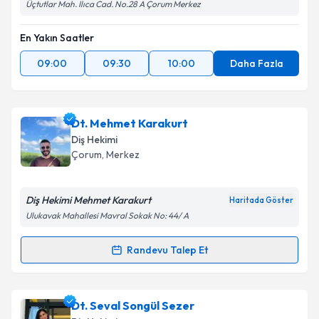
Üçtutlar Mah. Ilıca Cad. No.28 A Çorum Merkez
En Yakın Saatler
09:00
09:30
10:00
Daha Fazla
Dt. Mehmet Karakurt
Diş Hekimi
Çorum
, Merkez
Diş Hekimi Mehmet Karakurt
Haritada Göster
Ulukavak Mahallesi Mavral Sokak No: 44/ A
Randevu Talep Et
Randevu Takvimi Talebi
Dt. Mehmet Karakurt
için randevu takvimi talebi
Dt. Seval Songül Sezer
oluşturun. Size bu uzmandan randevu almanız için bir