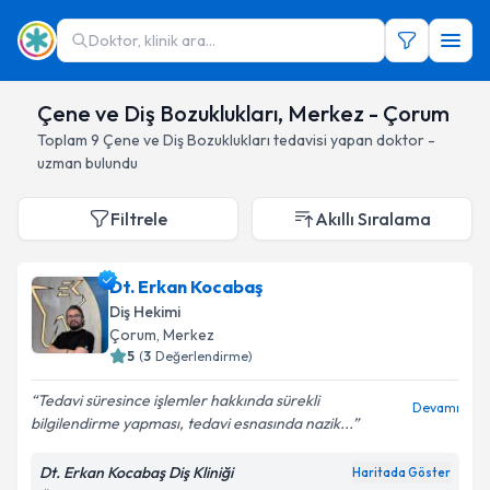
Doktor, klinik ara...
Çene ve Diş Bozuklukları, Merkez - Çorum
Toplam
9
Çene ve Diş Bozuklukları
tedavisi yapan doktor -
uzman bulundu
Filtrele
Akıllı Sıralama
Dt. Erkan Kocabaş
Diş Hekimi
Çorum
, Merkez
5
(
3
Değerlendirme)
Tedavi süresince işlemler hakkında sürekli
Devamı
bilgilendirme yapması, tedavi esnasında nazik...
Dt. Erkan Kocabaş Diş Kliniği
Haritada Göster