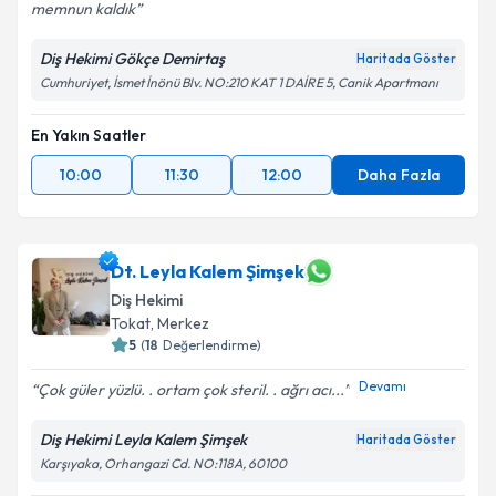
Metni
'ni okudum ve kişisel verilerimin belirtilen
memnun kaldık
kapsamda işlenmesini kabul ediyorum.
Diş Hekimi Gökçe Demirtaş
Haritada Göster
Cumhuriyet, İsmet İnönü Blv. NO:210 KAT 1 DAİRE 5, Canik Apartmanı
Takvim Talebini Gönder
En Yakın Saatler
10:00
11:30
12:00
Daha Fazla
Dt. Leyla Kalem Şimşek
Diş Hekimi
Tokat
, Merkez
5
(
18
Değerlendirme)
Devamı
Çok güler yüzlü. . ortam çok steril. . ağrı acı...
Diş Hekimi Leyla Kalem Şimşek
Haritada Göster
Karşıyaka, Orhangazi Cd. NO:118A, 60100