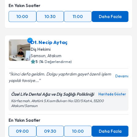
En Yakın Saatler
10:00
10:30
11:00
Daha Fazla
Dt. Necip Aytaç
Diş Hekimi
Samsun
, Atakum
5
(
14
Değerlendirme)
İkinci defa geldim. Dolgu yaptırdım gayet özenli işlem
Devamı
yapıldı tavsiye...
Özel Life Dental Ağız ve Diş Sağlığı Polikliniği
Haritada Göster
Körfez mah. Atatürk 5.Kısım Bulvarı No:120/5 Kat:4, 55200
Atakum/Samsun
En Yakın Saatler
09:00
09:30
10:00
Daha Fazla