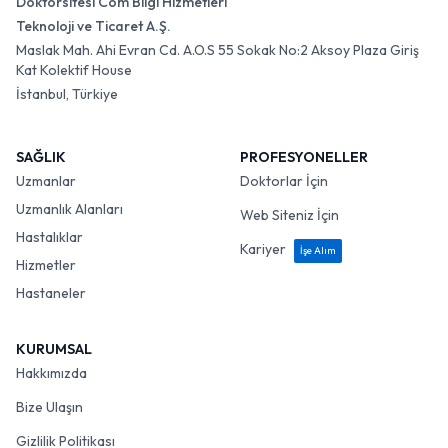
Doktorsitesi Com Bilgi Hizmetleri
Teknoloji ve Ticaret A.Ş.
Maslak Mah. Ahi Evran Cd. A.O.S 55 Sokak No:2 Aksoy Plaza Giriş
Kat Kolektif House
İstanbul, Türkiye
SAĞLIK
PROFESYONELLER
Uzmanlar
Doktorlar İçin
Uzmanlık Alanları
Web Siteniz İçin
Hastalıklar
Kariyer
İşe Alım
Hizmetler
Hastaneler
KURUMSAL
Hakkımızda
Bize Ulaşın
Gizlilik Politikası