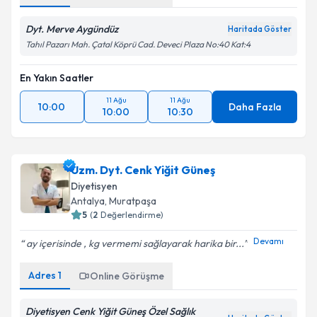
Dyt. Merve Aygündüz
Haritada Göster
Tahıl Pazarı Mah. Çatal Köprü Cad. Deveci Plaza No:40 Kat:4
En Yakın Saatler
11 Ağu
11 Ağu
10:00
Daha Fazla
10:00
10:30
Uzm. Dyt. Cenk Yiğit Güneş
Diyetisyen
Antalya
, Muratpaşa
5
(
2
Değerlendirme)
Devamı
ay içerisinde , kg vermemi sağlayarak harika bir...
Adres
1
Online Görüşme
Diyetisyen Cenk Yiğit Güneş Özel Sağlık