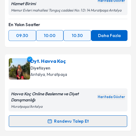
Haritada Göster
Hizmet Birimi
Memur Evleri mahallesi Tonguç caddesi No: 1 D: 14 Muratpaşa Antalya
En Yakın Saatler
09:30
10:00
10:30
Daha Fazla
Dyt. Havva Koç
Diyetisyen
Antalya
, Muratpaşa
Havva Koç Online Beslenme ve Diyet
Haritada Göster
Danışmanlığı
Muratpaşa/Antalya
Randevu Talep Et
Randevu Takvimi Talebi