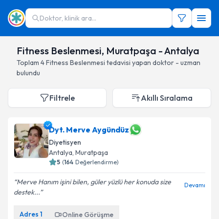
Doktor, klinik ara...
Fitness Beslenmesi, Muratpaşa - Antalya
Toplam
4
Fitness Beslenmesi
tedavisi yapan doktor - uzman
bulundu
Filtrele
Akıllı Sıralama
Dyt. Merve Aygündüz
Diyetisyen
Antalya
, Muratpaşa
5
(
164
Değerlendirme)
Merve Hanım işini bilen, güler yüzlü her konuda size
Devamı
destek...
Adres
1
Online Görüşme