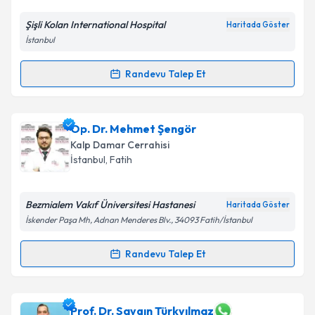
Şişli Kolan International Hospital
Haritada Göster
İstanbul
Randevu Talep Et
Randevu Takvimi Talebi
Doç. Dr. Mehmet Ali Yeşiltaş
için randevu takvimi
Op. Dr. Mehmet Şengör
talebi oluşturun. Size bu uzmandan randevu almanız
Kalp Damar Cerrahisi
için bir takvim hazırlandığında e-posta ile
İstanbul
, Fatih
bilgilendireceğiz.
E-posta Adresiniz
Bezmialem Vakıf Üniversitesi Hastanesi
Haritada Göster
İskender Paşa Mh, Adnan Menderes Blv., 34093 Fatih/İstanbul
Randevu Talep Et
Randevu Takvimi Talebi
Kişisel verilerimin işlenmesine ilişkin
Aydınlatma
Metni
'ni okudum ve kişisel verilerimin belirtilen
kapsamda işlenmesini kabul ediyorum.
Op. Dr. Mehmet Şengör
için randevu takvimi talebi
Prof. Dr. Saygın Türkyılmaz