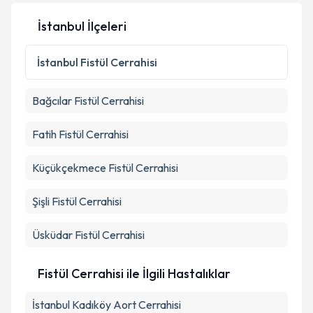
İstanbul İlçeleri
Kişisel verilerimin işlenmesine ilişkin
Aydınlatma
Metni
'ni okudum ve kişisel verilerimin belirtilen
kapsamda işlenmesini kabul ediyorum.
İstanbul
Fistül Cerrahisi
Bağcılar
Fistül Cerrahisi
Takvim Talebini Gönder
Fatih
Fistül Cerrahisi
Küçükçekmece
Fistül Cerrahisi
Şişli
Fistül Cerrahisi
Üsküdar
Fistül Cerrahisi
Fistül Cerrahisi ile İlgili Hastalıklar
İstanbul Kadıköy Aort Cerrahisi