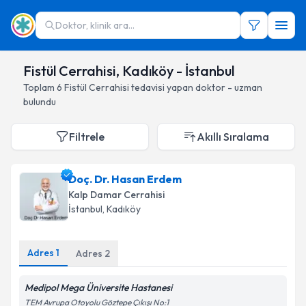
Doktor, klinik ara...
Fistül Cerrahisi, Kadıköy - İstanbul
Toplam
6
Fistül Cerrahisi
tedavisi yapan doktor - uzman
bulundu
Filtrele
Akıllı Sıralama
Doç. Dr. Hasan Erdem
Kalp Damar Cerrahisi
İstanbul
, Kadıköy
Adres
1
Adres
2
Medipol Mega Üniversite Hastanesi
TEM Avrupa Otoyolu Göztepe Çıkışı No:1