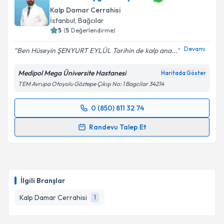
oluşturun. Size bu uzmandan randevu almanız için bir
Kalp Damar Cerrahisi
takvim hazırlandığında e-posta ile bilgilendireceğiz.
Takvim Talebini Gönder
İstanbul
, Bağcılar
5
(
5
Değerlendirme)
E-posta Adresiniz
Devamı
Ben Hüseyin ŞENYURT EYLÜL Tarihin de kalp ana...
Medipol Mega Üniversite Hastanesi
Haritada Göster
Kişisel verilerimin işlenmesine ilişkin
Aydınlatma
TEM Avrupa Otoyolu Göztepe Çıkışı No: 1 Bagcilar 34214
Metni
'ni okudum ve kişisel verilerimin belirtilen
kapsamda işlenmesini kabul ediyorum.
0 (850) 811 32 74
Randevu Takvimi Talebi
Randevu Talep Et
Takvim Talebini Gönder
Prof. Dr. Saygın Türkyılmaz
için randevu takvimi
talebi oluşturun. Size bu uzmandan randevu almanız
için bir takvim hazırlandığında e-posta ile
bilgilendireceğiz.
İlgili Branşlar
E-posta Adresiniz
Kalp Damar Cerrahisi
1