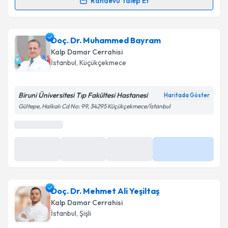
Randevu Talep Et
Randevu Takvimi Talebi
Doç. Dr. Mehmet Kızılay
için randevu takvimi talebi
Doç. Dr. Muhammed Bayram
oluşturun. Size bu uzmandan randevu almanız için bir
Kalp Damar Cerrahisi
takvim hazırlandığında e-posta ile bilgilendireceğiz.
İstanbul
, Küçükçekmece
E-posta Adresiniz
Biruni Üniversitesi Tıp Fakültesi Hastanesi
Haritada Göster
Gültepe, Halkalı Cd No: 99, 34295 Küçükçekmece/İstanbul
Kişisel verilerimin işlenmesine ilişkin
Aydınlatma
Metni
'ni okudum ve kişisel verilerimin belirtilen
kapsamda işlenmesini kabul ediyorum.
Takvim Talebini Gönder
Doç. Dr. Mehmet Ali Yeşiltaş
Kalp Damar Cerrahisi
İstanbul
, Şişli