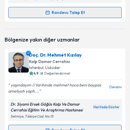
Randevu Talep Et
Randevu Takvimi Talebi
Doç. Dr. Hasan Erdem
için randevu takvimi talebi
Bölgenize yakın diğer uzmanlar
oluşturun. Size bu uzmandan randevu almanız için bir
takvim hazırlandığında e-posta ile bilgilendireceğiz.
Doç. Dr. Mehmet Kızılay
E-posta Adresiniz
Kalp Damar Cerrahisi
İstanbul
, Üsküdar
4.9
(
6
Değerlendirme)
yaşındayım // tarihinde mehmet hoca beni baypas
Kişisel verilerimin işlenmesine ilişkin
Aydınlatma
Devamı
ameliyatı yaptı....
Metni
'ni okudum ve kişisel verilerimin belirtilen
kapsamda işlenmesini kabul ediyorum.
Dr. Siyami Ersek Göğüs Kalp Ve Damar
Haritada Göster
Cerrahisi Eğitim Ve Araştırma Hastanesi
Takvim Talebini Gönder
Selimiye, Tıbbiye Cad. No:13