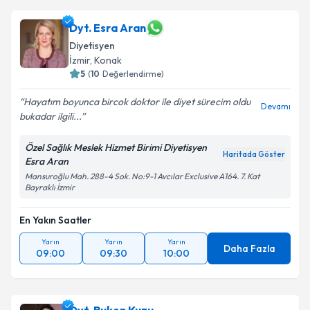
Dyt. Esra Aran
Diyetisyen
İzmir
, Konak
5
(
10
Değerlendirme)
Hayatım boyunca bircok doktor ile diyet sürecim oldu
Devamı
bukadar ilgili...
Özel Sağlık Meslek Hizmet Birimi Diyetisyen
Haritada Göster
Esra Aran
Mansuroğlu Mah. 288-4 Sok. No:9-1 Avcılar Exclusive A164. 7. Kat
Bayraklı İzmir
En Yakın Saatler
Yarın
Yarın
Yarın
Daha Fazla
09:00
09:30
10:00