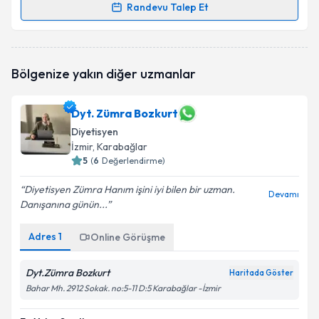
Randevu Talep Et
Randevu Takvimi Talebi
Dyt. İlkay Kıvrak
için randevu takvimi talebi
Bölgenize yakın diğer uzmanlar
oluşturun. Size bu uzmandan randevu almanız için bir
takvim hazırlandığında e-posta ile bilgilendireceğiz.
Dyt. Zümra Bozkurt
E-posta Adresiniz
Diyetisyen
İzmir
, Karabağlar
5
(
6
Değerlendirme)
Kişisel verilerimin işlenmesine ilişkin
Aydınlatma
Diyetisyen Zümra Hanım işini iyi bilen bir uzman.
Devamı
Metni
'ni okudum ve kişisel verilerimin belirtilen
Danışanına günün...
kapsamda işlenmesini kabul ediyorum.
Adres
1
Online Görüşme
Takvim Talebini Gönder
Dyt.Zümra Bozkurt
Haritada Göster
Bahar Mh. 2912 Sokak. no:5-11 D:5 Karabağlar -İzmir