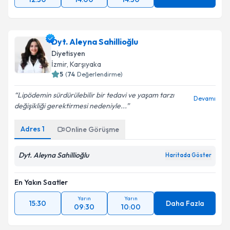
Dyt. Aleyna Sahillioğlu
Diyetisyen
İzmir
, Karşıyaka
5
(
74
Değerlendirme)
Lipödemin sürdürülebilir bir tedavi ve yaşam tarzı
Devamı
değişikliği gerektirmesi nedeniyle...
Adres
1
Online Görüşme
Dyt. Aleyna Sahillioğlu
Haritada Göster
En Yakın Saatler
Yarın
Yarın
15:30
Daha Fazla
09:30
10:00