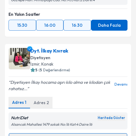
En Yakın Saatler
15:30
16:00
16:30
Daha Fazla
Dyt. İlkay Kıvrak
Diyetisyen
İzmir
, Konak
5
(
5
Değerlendirme)
Diyetisyen İlkay hocama aşırı kilo alma ve kilodan çok
Devamı
rahatsız...
Adres
1
Adres
2
NutriDiet
Haritada Göster
Alsancak Mahallesi 1479 sokak No:16 Kat:4 Daire:16