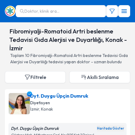
Doktor, klinik ara...
Fibromiyalji-Romatoid Artri beslenme
Tedavisi Gıda Alerjisi ve Duyarlılığı, Konak -
İzmir
Toplam
10
Fibromiyalji-Romatoid Artri beslenme Tedavisi Gıda
Alerjisi ve Duyarlılığı
tedavisi yapan doktor - uzman bulundu
Filtrele
Akıllı Sıralama
Dyt. Duygu Üpçin Dumruk
Diyetisyen
İzmir
, Konak
Dyt. Duygu Üpçin Dumruk
Haritada Göster
Göztepe Mah. Mithatpaşa Cad. No:905 Kat:2 Daire:4