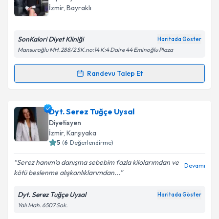
İzmir
, Bayraklı
SonKalori Diyet Kliniği
Haritada Göster
Mansuroğlu MH. 288/2 SK.no:14 K:4 Daire 44 Eminoğlu Plaza
Randevu Talep Et
Randevu Takvimi Talebi
Dyt. Ceren Şahin
için randevu takvimi talebi
Dyt. Serez Tuğçe Uysal
oluşturun. Size bu uzmandan randevu almanız için bir
Diyetisyen
takvim hazırlandığında e-posta ile bilgilendireceğiz.
İzmir
, Karşıyaka
5
(
6
Değerlendirme)
E-posta Adresiniz
Serez hanım’a danışma sebebim fazla kilolarımdan ve
Devamı
kötü beslenme alışkanlıklarımdan...
Dyt. Serez Tuğçe Uysal
Haritada Göster
Kişisel verilerimin işlenmesine ilişkin
Aydınlatma
Yalı Mah. 6507 Sok.
Metni
'ni okudum ve kişisel verilerimin belirtilen
kapsamda işlenmesini kabul ediyorum.