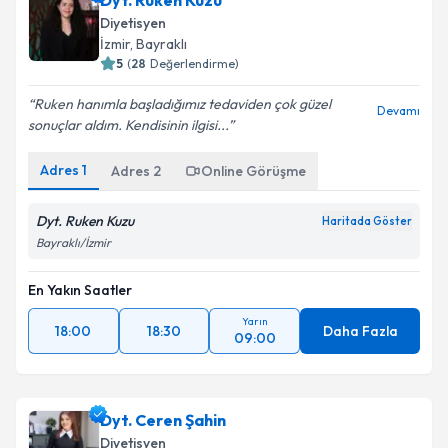
Dyt. Ruken Kuzu
Diyetisyen
İzmir
, Bayraklı
5
(
28
Değerlendirme)
Ruken hanımla başladığımız tedaviden çok güzel
Devamı
sonuçlar aldım. Kendisinin ilgisi...
Adres
1
Adres
2
Online Görüşme
Dyt. Ruken Kuzu
Haritada Göster
Bayraklı/İzmir
En Yakın Saatler
Yarın
18:00
18:30
Daha Fazla
09:00
Dyt. Ceren Şahin
Diyetisyen