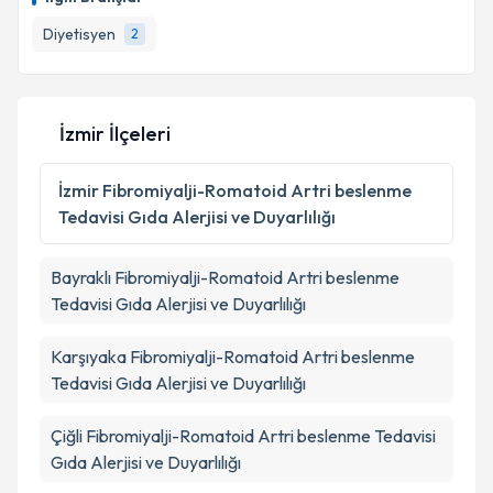
takvim hazırlandığında e-posta ile bilgilendireceğiz.
Diyetisyen
2
E-posta Adresiniz
İzmir İlçeleri
Kişisel verilerimin işlenmesine ilişkin
Aydınlatma
Metni
'ni okudum ve kişisel verilerimin belirtilen
İzmir
Fibromiyalji-Romatoid Artri beslenme
kapsamda işlenmesini kabul ediyorum.
Tedavisi Gıda Alerjisi ve Duyarlılığı
Takvim Talebini Gönder
Bayraklı
Fibromiyalji-Romatoid Artri beslenme
Tedavisi Gıda Alerjisi ve Duyarlılığı
Karşıyaka
Fibromiyalji-Romatoid Artri beslenme
Tedavisi Gıda Alerjisi ve Duyarlılığı
Çiğli
Fibromiyalji-Romatoid Artri beslenme Tedavisi
Gıda Alerjisi ve Duyarlılığı