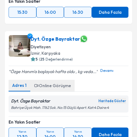
En Yakın Saatler
15:30
16:00
16:30
Daha Fazla
Dyt. Özge Bayraktar
Diyetisyen
İzmir
, Karşıyaka
5
(
25
Değerlendirme)
Devamı
Özge Hanım'a başlayalı hafta oldu , kg veda...
Adres
1
Online Görüşme
Dyt. Özge Bayraktar
Haritada Göster
Bahriye Üçok Mah. 1762 Sok. No:15 Güçlü Apart. Kat:4 Daire:4
En Yakın Saatler
Yarın
Yarın
Yarın
Daha Fazla
12:30
14:00
14:30