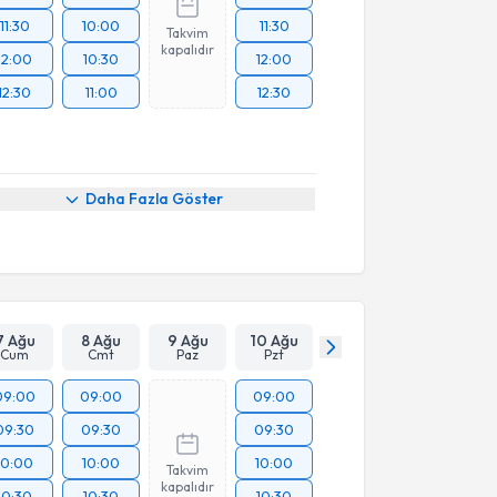
11:30
10:00
11:30
Takvim
kapalıdır
12:00
10:30
12:00
12:30
11:00
12:30
Daha Fazla Göster
7 Ağu
8 Ağu
9 Ağu
10 Ağu
Cum
Cmt
Paz
Pzt
09:00
09:00
09:00
09:30
09:30
09:30
10:00
10:00
10:00
Takvim
kapalıdır
10:30
10:30
10:30