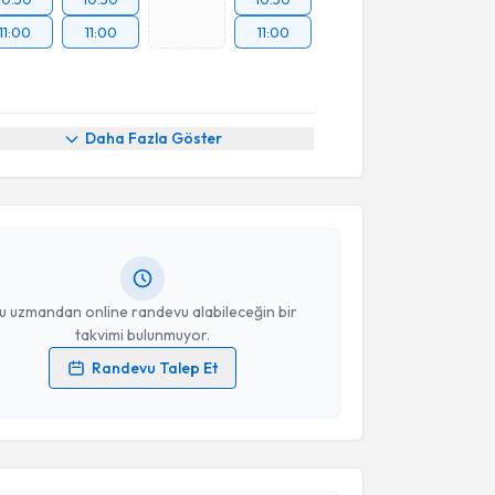
11:00
11:00
11:00
akvimi Talebi
Daha Fazla Göster
Asu Kurtuluş
için randevu takvimi talebi oluşturun.
andan randevu almanız için bir takvim
ında e-posta ile bilgilendireceğiz.
resiniz
u uzmandan online randevu alabileceğin bir
takvimi bulunmuyor.
Randevu Talep Et
 verilerimin işlenmesine ilişkin
Aydınlatma Metni
'ni
 ve kişisel verilerimin belirtilen kapsamda
akvimi Talebi
esini kabul ediyorum.
Demirhan Erdoğan
için randevu takvimi talebi