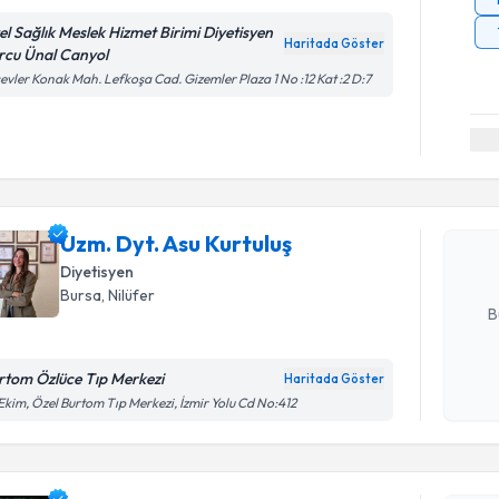
el Sağlık Meslek Hizmet Birimi Diyetisyen
Haritada Göster
rcu Ünal Canyol
evler Konak Mah. Lefkoşa Cad. Gizemler Plaza 1 No :12 Kat :2 D:7
Randevu T
Uzm. Dyt. 
Size bu uzm
Uzm. Dyt. Asu Kurtuluş
hazırlandığ
Diyetisyen
E-posta Ad
Bursa
, Nilüfer
B
rtom Özlüce Tıp Merkezi
Haritada Göster
Kişisel
Ekim, Özel Burtom Tıp Merkezi, İzmir Yolu Cd No:412
okudum
Randevu T
işlenm
Dyt. Eda 