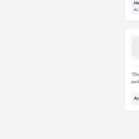
Me
AL
Diy
zorl
Ay