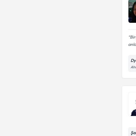
Alerji ve Cilt Hastalıklarında
Anne - Çocuk Beslenmesi
Beslenme Tedavisi
Aralıklı oruç diyeti
Bir
anla
Dy
Ahm
Şa