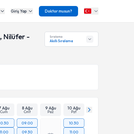
Giriş Yap
Doktor musun?
 Nilüfer -
Sıralama
Akıllı Sıralama
7 Ağu
8 Ağu
9 Ağu
10 Ağu
Cum
Cmt
Paz
Pzt
10:30
09:00
10:30
11:00
09:30
11:00