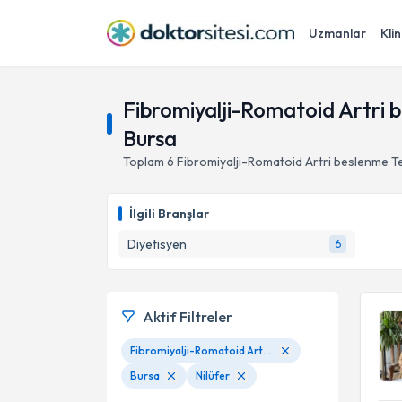
Uzmanlar
Klin
Fibromiyalji-Romatoid Artri be
Bursa
Toplam
6
Fibromiyalji-Romatoid Artri beslenme Teda
İlgili Branşlar
Diyetisyen
6
Aktif Filtreler
Fibromiyalji-Romatoid Artri beslenme Tedavisi Gıda Alerjisi ve Duyarlılığı
Bursa
Nilüfer