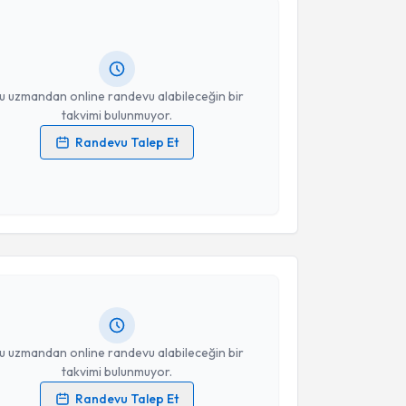
Takvim Talebini Gönder
Size bu uzmandan randevu almanız için bir takvim
ında e-posta ile bilgilendireceğiz.
resiniz
u uzmandan online randevu alabileceğin bir
takvimi bulunmuyor.
Randevu Talep Et
 verilerimin işlenmesine ilişkin
Aydınlatma Metni
'ni
 ve kişisel verilerimin belirtilen kapsamda
akvimi Talebi
esini kabul ediyorum.
Takvim Talebini Gönder
afa Can Yılmaz
için randevu takvimi talebi oluşturun.
andan randevu almanız için bir takvim
ında e-posta ile bilgilendireceğiz.
resiniz
u uzmandan online randevu alabileceğin bir
takvimi bulunmuyor.
Randevu Talep Et