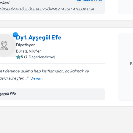
rkezi
Kişisel
TİNSEHİR MH ÖZLÜCE BULV SÖNMEZTAŞ SİT A1 BLOK D:24
okudum
Randevu T
işlenm
Dyt. Ayşeg
Dyt. Ayşegül Efe
uzmandan ra
posta ile bi
Diyetisyen
Bursa
, Nilüfer
E-posta Ad
5
(
7
Değerlendirme)
B
et denince aklıma hep kısıtlamalar, aç kalmak ve
ayıcı süreçler...
Devamı
Kişisel
okudum
şegül Efe
işlenm