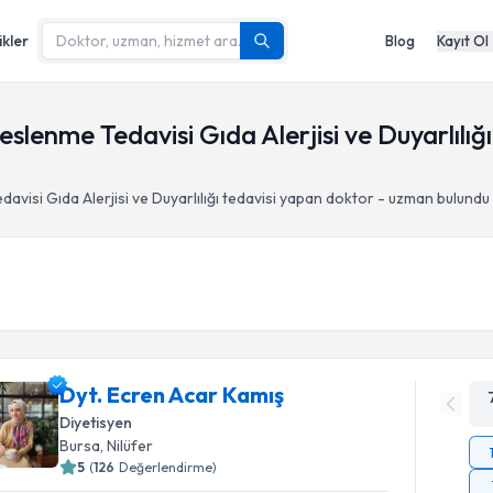
ikler
Blog
Kayıt Ol
slenme Tedavisi Gıda Alerjisi ve Duyarlılığı,
visi Gıda Alerjisi ve Duyarlılığı
tedavisi yapan doktor - uzman bulundu
Dyt. Ecren Acar Kamış
Diyetisyen
Bursa
, Nilüfer
5
(
126
Değerlendirme)