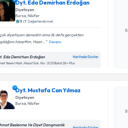
Dyt. Eda Demirhan Erdoğan
oluşturun. 
Diyetisyen
hazırlandığ
Bursa
, Nilüfer
5
(
7
Değerlendirme)
E-posta Ad
B
çok diyetisyen denedim ama ilk defa gerçekten
şıldığımı hissettim. Hazır...
Devamı
Kişisel
okudum
t. Eda Demirhan Erdoğan
Haritada Göster
Randevu T
işlenm
et Yesevi Mah. Hasat Sok. No : 3/23 Balat 26+ Plus
Dyt. Must
Size bu uzm
Dyt. Mustafa Can Yılmaz
hazırlandığ
Diyetisyen
Bursa
, Nilüfer
E-posta Ad
B
hmat Beslenme Ve Diyet Danışmanlık
Haritada Göster