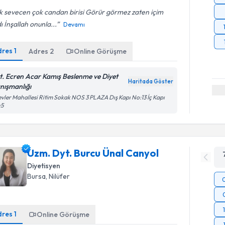
 sevecen çok candan birisi Görür görmez zaten içim
dı İnşallah onunla...
Devamı
dres
1
Adres
2
Online Görüşme
t. Ecren Acar Kamış Beslenme ve Diyet
Haritada Göster
nışmanlığı
vler Mahallesi Ritim Sokak NOS 3 PLAZA Dış Kapı No:13 İç Kapı
:5
Uzm. Dyt. Burcu Ünal Canyol
Diyetisyen
Bursa
, Nilüfer
dres
1
Online Görüşme