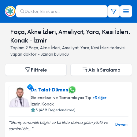
Doktor, klinik ara...
Faça, Akne İzleri, Ameliyat, Yara, Kesi İzleri,
Konak - İzmir
Toplam
2
Faça, Akne İzleri, Ameliyat, Yara, Kesi İzleri
tedavisi
yapan doktor - uzman bulundu
Filtrele
Akıllı Sıralama
Dr. Talat Dümen
Geleneksel ve Tamamlayıcı Tıp
+
3
diğer
İzmir
, Konak
5
(
469
Değerlendirme)
Geniş uzmanlık bilgisi ve birlikte daima güleryüzlü ve
Devamı
samimi bir...