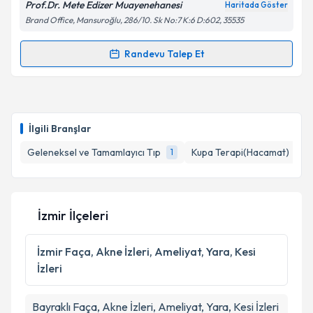
Prof.Dr. Mete Edizer Muayenehanesi
Haritada Göster
Brand Office, Mansuroğlu, 286/10. Sk No:7 K:6 D:602, 35535
Randevu Talep Et
Randevu Takvimi Talebi
Prof. Dr. Mete Edizer
için randevu takvimi talebi
oluşturun. Size bu uzmandan randevu almanız için bir
İlgili Branşlar
takvim hazırlandığında e-posta ile bilgilendireceğiz.
Geleneksel ve Tamamlayıcı Tıp
Kupa Terapi(Hacamat)
1
1
E-posta Adresiniz
İzmir İlçeleri
Kişisel verilerimin işlenmesine ilişkin
Aydınlatma
Metni
'ni okudum ve kişisel verilerimin belirtilen
İzmir
Faça, Akne İzleri, Ameliyat, Yara, Kesi
kapsamda işlenmesini kabul ediyorum.
İzleri
Takvim Talebini Gönder
Bayraklı
Faça, Akne İzleri, Ameliyat, Yara, Kesi İzleri