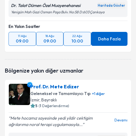
Dr. Talat Dümen Özel Muayenehanesi
Haritada Göster
Yenigün Mah Gazi Osman Paşa Bulv. No:58 D:603 Çankaya
En Yakın Saatler
11 Ağu
18 Ağu
22 Ağu
Daha Fazla
09:00
09:00
10:00
Bölgenize yakın diğer uzmanlar
Prof. Dr. Mete Edizer
Geleneksel ve Tamamlayıcı Tıp
+
1
diğer
İzmir
, Bayraklı
5
(
1
Değerlendirme)
Mete hocamız sayesinde yedi yildir cektigim
Devamı
ağrılarıma noral terapi uygulamasıyla...