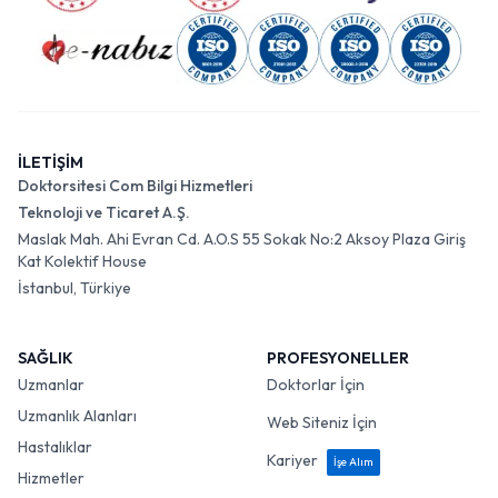
İLETİŞİM
Doktorsitesi Com Bilgi Hizmetleri
Teknoloji ve Ticaret A.Ş.
Maslak Mah. Ahi Evran Cd. A.O.S 55 Sokak No:2 Aksoy Plaza Giriş
Kat Kolektif House
İstanbul, Türkiye
SAĞLIK
PROFESYONELLER
Uzmanlar
Doktorlar İçin
Uzmanlık Alanları
Web Siteniz İçin
Hastalıklar
Kariyer
İşe Alım
Hizmetler