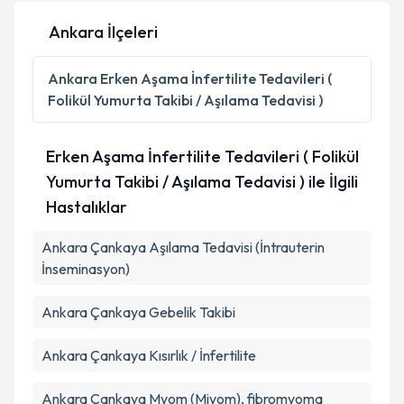
Ankara İlçeleri
Kişisel verilerimin işlenmesine ilişkin
Aydınlatma
Ankara
Erken Aşama İnfertilite Tedavileri (
Metni
'ni okudum ve kişisel verilerimin belirtilen
Folikül Yumurta Takibi / Aşılama Tedavisi )
kapsamda işlenmesini kabul ediyorum.
Erken Aşama İnfertilite Tedavileri ( Folikül
Takvim Talebini Gönder
Yumurta Takibi / Aşılama Tedavisi ) ile İlgili
Hastalıklar
Ankara Çankaya Aşılama Tedavisi (İntrauterin
İnseminasyon)
Ankara Çankaya Gebelik Takibi
Ankara Çankaya Kısırlık / İnfertilite
Ankara Çankaya Myom (Miyom), fibromyoma