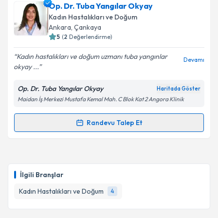
Op. Dr. Pınar Kemik
için randevu takvimi talebi
Op. Dr. Tuba Yangılar Okyay
oluşturun. Size bu uzmandan randevu almanız için bir
Kadın Hastalıkları ve Doğum
takvim hazırlandığında e-posta ile bilgilendireceğiz.
Ankara
, Çankaya
5
(
2
Değerlendirme)
E-posta Adresiniz
Kadın hastalıkları ve doğum uzmanı tuba yangınlar
Devamı
okyay ...
Op. Dr. Tuba Yangılar Okyay
Haritada Göster
Kişisel verilerimin işlenmesine ilişkin
Aydınlatma
Maidan İş Merkezi Mustafa Kemal Mah. C Blok Kat 2 Angora Klinik
Metni
'ni okudum ve kişisel verilerimin belirtilen
kapsamda işlenmesini kabul ediyorum.
Randevu Talep Et
Randevu Takvimi Talebi
Takvim Talebini Gönder
Op. Dr. Tuba Yangılar Okyay
için randevu takvimi
talebi oluşturun. Size bu uzmandan randevu almanız
İlgili Branşlar
için bir takvim hazırlandığında e-posta ile
bilgilendireceğiz.
Kadın Hastalıkları ve Doğum
4
E-posta Adresiniz