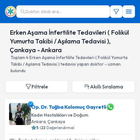
Doktor, klinik ara...
Erken Aşama İnfertilite Tedavileri ( Folikül
Yumurta Takibi / Aşılama Tedavisi ),
Çankaya - Ankara
Toplam
4
Erken Aşama İnfertilite Tedavileri ( Folikül Yumurta
Takibi / Aşılama Tedavisi )
tedavisi yapan doktor - uzman
bulundu
Filtrele
Akıllı Sıralama
Op. Dr. Tuğba Kolomuç Gayretli
Kadın Hastalıkları ve Doğum
Ankara
, Çankaya
5
(
22
Değerlendirme)