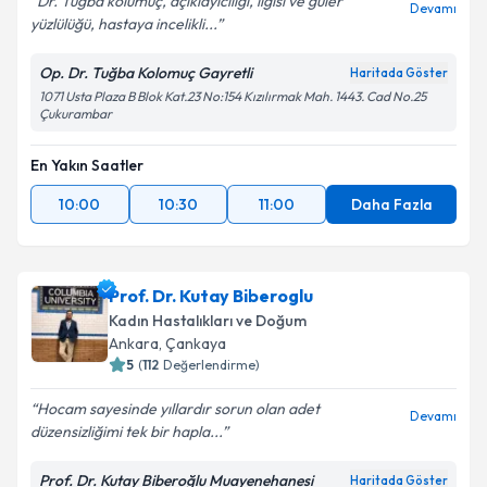
Dr. Tugba kolumuç, açıklayıcılığı, ilgisi ve güler
Devamı
yüzlülüğü, hastaya incelikli...
Op. Dr. Tuğba Kolomuç Gayretli
Haritada Göster
1071 Usta Plaza B Blok Kat.23 No:154 Kızılırmak Mah. 1443. Cad No.25
Çukurambar
En Yakın Saatler
10:00
10:30
11:00
Daha Fazla
Prof. Dr. Kutay Biberoglu
Kadın Hastalıkları ve Doğum
Ankara
, Çankaya
5
(
112
Değerlendirme)
Hocam sayesinde yıllardır sorun olan adet
Devamı
düzensizliğimi tek bir hapla...
Prof. Dr. Kutay Biberoğlu Muayenehanesi
Haritada Göster