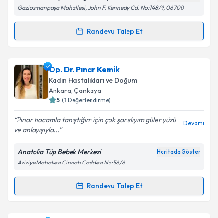
Gaziosmanpaşa Mahallesi, John F. Kennedy Cd. No:148/9, 06700
Randevu Talep Et
Randevu Takvimi Talebi
Prof. Dr. Kutay Biberoglu
için randevu takvimi talebi
Op. Dr. Pınar Kemik
oluşturun. Size bu uzmandan randevu almanız için bir
Kadın Hastalıkları ve Doğum
takvim hazırlandığında e-posta ile bilgilendireceğiz.
Ankara
, Çankaya
5
(
1
Değerlendirme)
E-posta Adresiniz
Pınar hocamla tanıştığım için çok şanslıyım güler yüzü
Devamı
ve anlayışıyla...
Anatolia Tüp Bebek Merkezi
Haritada Göster
Kişisel verilerimin işlenmesine ilişkin
Aydınlatma
Aziziye Mahallesi Cinnah Caddesi No:56/6
Metni
'ni okudum ve kişisel verilerimin belirtilen
kapsamda işlenmesini kabul ediyorum.
Randevu Talep Et
Randevu Takvimi Talebi
Takvim Talebini Gönder