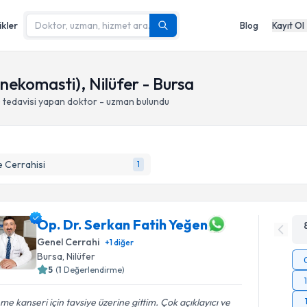
ikler
Blog
Kayıt Ol
nekomasti), Nilüfer - Bursa
)
tedavisi yapan doktor - uzman bulundu
 Cerrahisi
1
Op. Dr. Serkan Fatih Yeğen
Genel Cerrahi
+
1
diğer
Bursa
, Nilüfer
5
(
1
Değerlendirme)
e kanseri için tavsiye üzerine gittim. Çok açıklayıcı ve