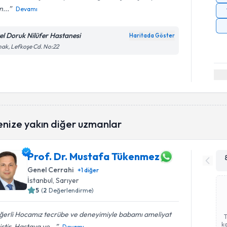
n...
Devamı
el Doruk Nilüfer Hastanesi
Haritada Göster
ak, Lefkoşe Cd. No:22
enize yakın diğer uzmanlar
Prof. Dr. Mustafa Tükenmez
Genel Cerrahi
+
1
diğer
İstanbul
, Sarıyer
5
(
2
Değerlendirme)
ğerli Hocamız tecrübe ve deneyimiyle babamı ameliyat
ka
ştir. Hastaya ve...
Devamı