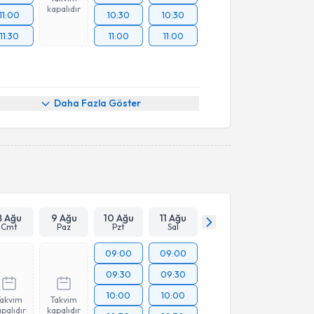
kapalıdır
11:00
10:30
10:30
11:30
11:00
11:00
Daha Fazla Göster
8 Ağu
9 Ağu
10 Ağu
11 Ağu
Cmt
Paz
Pzt
Sal
09:00
09:00
09:30
09:30
10:00
10:00
Takvim
Takvim
palıdır
kapalıdır