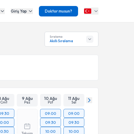
Giriş Yap
Doktor musun?
Sıralama
Akıllı Sıralama
8 Ağu
9 Ağu
10 Ağu
11 Ağu
Cmt
Paz
Pzt
Sal
09:30
09:00
09:00
10:00
09:30
09:30
10:30
10:00
10:00
Takvim