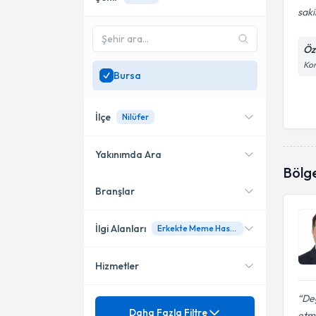
saki
Öz
Kon
Bursa
İlçe
Nilüfer
Yakınımda Ara
Bölg
Branşlar
Konumuma yakın uzmanları
Nilüfer
göster
İlgi Alanları
Erkekte Meme Hastalıkları (Jinekomasti)
Hizmetler
Genel Cerrahi
De
Meme Cerrahisi
Mezuniyet
Ailesel ve Genetik Meme
Daha Fazla Filtre
etmi