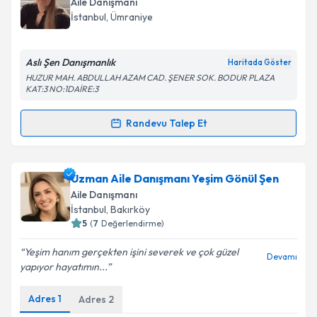
Aile Danışmanı
İstanbul
, Ümraniye
Aslı Şen Danışmanlık
Haritada Göster
HUZUR MAH. ABDULLAH AZAM CAD. ŞENER SOK. BODUR PLAZA
KAT:3 NO:1DAİRE:3
Randevu Talep Et
Randevu Takvimi Talebi
Aile Danışmanı Aslı Şen
için randevu takvimi talebi
Uzman Aile Danışmanı Yeşim Gönül Şen
oluşturun. Size bu uzmandan randevu almanız için bir
Aile Danışmanı
takvim hazırlandığında e-posta ile bilgilendireceğiz.
İstanbul
, Bakırköy
5
(
7
Değerlendirme)
E-posta Adresiniz
Yeşim hanım gerçekten işini severek ve çok güzel
Devamı
yapıyor hayatımın...
Adres
1
Adres
2
Kişisel verilerimin işlenmesine ilişkin
Aydınlatma