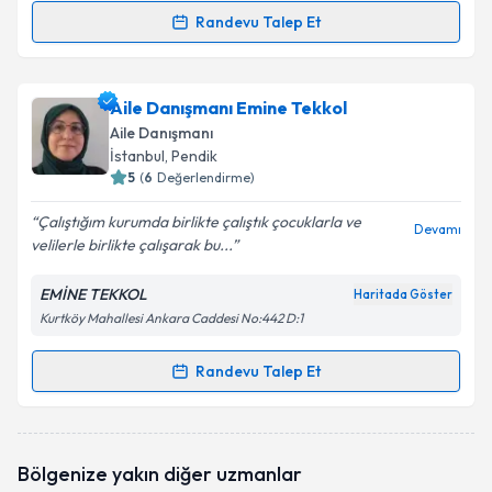
Randevu Talep Et
Randevu Takvimi Talebi
Aile Danışmanı Serap Bilmez
için randevu takvimi
Aile Danışmanı Emine Tekkol
talebi oluşturun. Size bu uzmandan randevu almanız
Aile Danışmanı
için bir takvim hazırlandığında e-posta ile
İstanbul
, Pendik
bilgilendireceğiz.
5
(
6
Değerlendirme)
E-posta Adresiniz
Çalıştığım kurumda birlikte çalıştık çocuklarla ve
Devamı
velilerle birlikte çalışarak bu...
EMİNE TEKKOL
Haritada Göster
Kurtköy Mahallesi Ankara Caddesi No:442 D:1
Kişisel verilerimin işlenmesine ilişkin
Aydınlatma
Metni
'ni okudum ve kişisel verilerimin belirtilen
kapsamda işlenmesini kabul ediyorum.
Randevu Talep Et
Randevu Takvimi Talebi
Takvim Talebini Gönder
Aile Danışmanı Emine Tekkol
için randevu takvimi
Bölgenize yakın diğer uzmanlar
talebi oluşturun. Size bu uzmandan randevu almanız