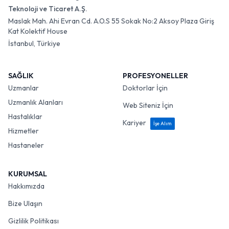
Teknoloji ve Ticaret A.Ş.
Maslak Mah. Ahi Evran Cd. A.O.S 55 Sokak No:2 Aksoy Plaza Giriş
Kat Kolektif House
İstanbul, Türkiye
SAĞLIK
PROFESYONELLER
Uzmanlar
Doktorlar İçin
Uzmanlık Alanları
Web Siteniz İçin
Hastalıklar
Kariyer
İşe Alım
Hizmetler
Hastaneler
KURUMSAL
Hakkımızda
Bize Ulaşın
Gizlilik Politikası