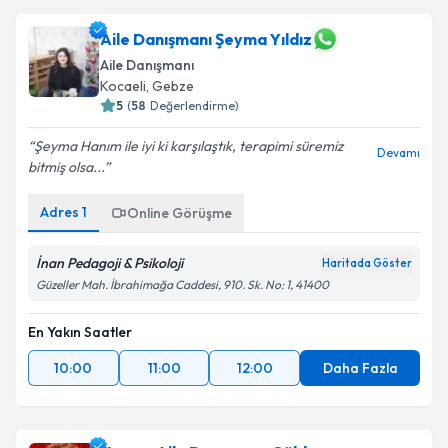
için bir takvim hazırlandığında e-posta ile
bilgilendireceğiz.
Aile Danışmanı Şeyma Yıldız
Aile Danışmanı
E-posta Adresiniz
Kocaeli
, Gebze
5
(
58
Değerlendirme)
Şeyma Hanım ile iyi ki karşılaştık, terapimi süremiz
Devamı
Kişisel verilerimin işlenmesine ilişkin
Aydınlatma
bitmiş olsa...
Metni
'ni okudum ve kişisel verilerimin belirtilen
kapsamda işlenmesini kabul ediyorum.
Adres
1
Online Görüşme
İnan Pedagoji & Psikoloji
Haritada Göster
Takvim Talebini Gönder
Güzeller Mah. İbrahimağa Caddesi, 910. Sk. No: 1, 41400
En Yakın Saatler
10:00
11:00
12:00
Daha Fazla