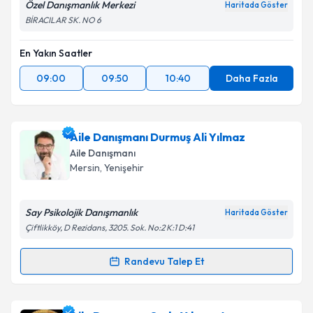
Özel Danışmanlık Merkezi
Haritada Göster
BİRACILAR SK. NO 6
En Yakın Saatler
09:00
09:50
10:40
Daha Fazla
Aile Danışmanı Durmuş Ali Yılmaz
Aile Danışmanı
Mersin
, Yenişehir
Say Psikolojik Danışmanlık
Haritada Göster
Çiftlikköy, D Rezidans, 3205. Sok. No:2 K:1 D:41
Randevu Talep Et
Randevu Takvimi Talebi