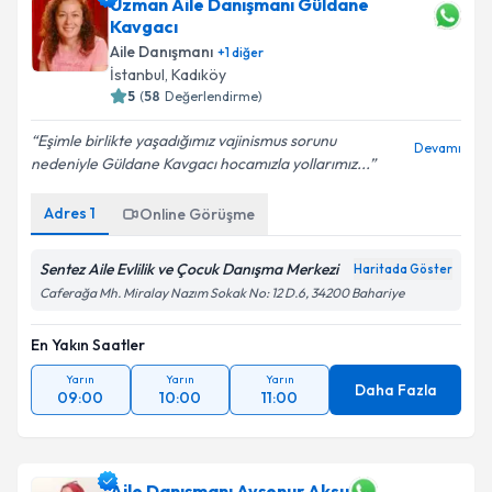
Uzman Aile Danışmanı Güldane
Kavgacı
Aile Danışmanı
+
1
diğer
İstanbul
, Kadıköy
5
(
58
Değerlendirme)
Eşimle birlikte yaşadığımız vajinismus sorunu
Devamı
nedeniyle Güldane Kavgacı hocamızla yollarımız...
Adres
1
Online Görüşme
Sentez Aile Evlilik ve Çocuk Danışma Merkezi
Haritada Göster
Caferağa Mh. Miralay Nazım Sokak No: 12 D.6, 34200 Bahariye
En Yakın Saatler
Yarın
Yarın
Yarın
Daha Fazla
09:00
10:00
11:00
Aile Danışmanı Ayşenur Aksu