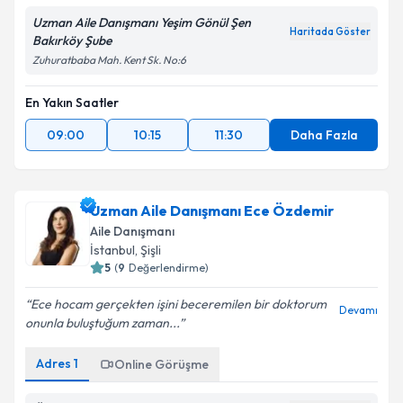
Metni
'ni okudum ve kişisel verilerimin belirtilen
kapsamda işlenmesini kabul ediyorum.
Uzman Aile Danışmanı Yeşim Gönül Şen
Haritada Göster
Bakırköy Şube
Zuhuratbaba Mah. Kent Sk. No:6
Takvim Talebini Gönder
En Yakın Saatler
09:00
10:15
11:30
Daha Fazla
Uzman Aile Danışmanı Ece Özdemir
Aile Danışmanı
İstanbul
, Şişli
5
(
9
Değerlendirme)
Ece hocam gerçekten işini beceremilen bir doktorum
Devamı
onunla buluştuğum zaman...
Adres
1
Online Görüşme