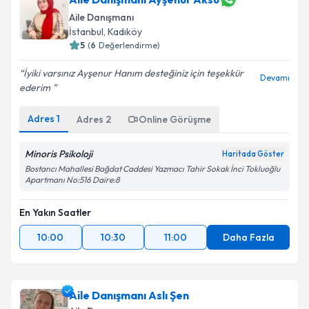
Aile Danışmanı
İstanbul
, Kadıköy
5
(
6
Değerlendirme)
İyiki varsınız Ayşenur Hanım desteğiniz için teşekkür
Devamı
ederim ️
Adres
1
Adres
2
Online Görüşme
Minoris Psikoloji
Haritada Göster
Bostancı Mahallesi Bağdat Caddesi Yazmacı Tahir Sokak İnci Tokluoğlu
Apartmanı No:516 Daire:8
En Yakın Saatler
10:00
10:30
11:00
Daha Fazla
Aile Danışmanı Aslı Şen