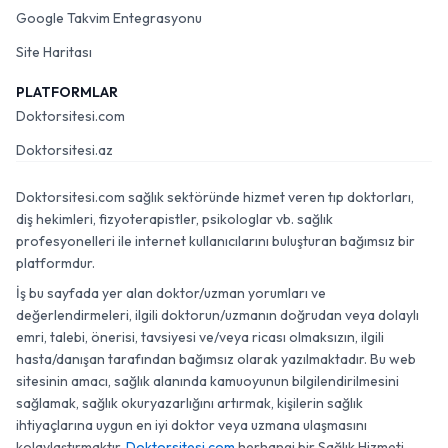
Google Takvim Entegrasyonu
Site Haritası
PLATFORMLAR
Doktorsitesi.com
Doktorsitesi.az
Doktorsitesi.com sağlık sektöründe hizmet veren tıp doktorları,
diş hekimleri, fizyoterapistler, psikologlar vb. sağlık
profesyonelleri ile internet kullanıcılarını buluşturan bağımsız bir
platformdur.
İş bu sayfada yer alan doktor/uzman yorumları ve
değerlendirmeleri, ilgili doktorun/uzmanın doğrudan veya dolaylı
emri, talebi, önerisi, tavsiyesi ve/veya ricası olmaksızın, ilgili
hasta/danışan tarafından bağımsız olarak yazılmaktadır. Bu web
sitesinin amacı, sağlık alanında kamuoyunun bilgilendirilmesini
sağlamak, sağlık okuryazarlığını artırmak, kişilerin sağlık
ihtiyaçlarına uygun en iyi doktor veya uzmana ulaşmasını
kolaylaştırmaktır.
Doktorsitesi.com
herhangi bir Sağlık Hizmeti