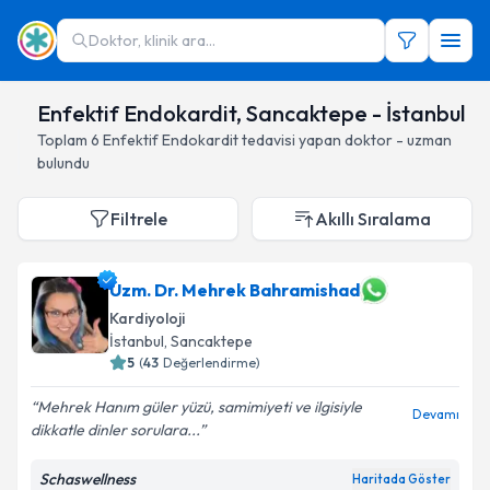
Doktor, klinik ara...
Enfektif Endokardit, Sancaktepe - İstanbul
Toplam
6
Enfektif Endokardit
tedavisi yapan doktor - uzman
bulundu
Filtrele
Akıllı Sıralama
Uzm. Dr. Mehrek Bahramishad
Kardiyoloji
İstanbul
, Sancaktepe
5
(
43
Değerlendirme)
Mehrek Hanım güler yüzü, samimiyeti ve ilgisiyle
Devamı
dikkatle dinler sorulara...
Schaswellness
Haritada Göster