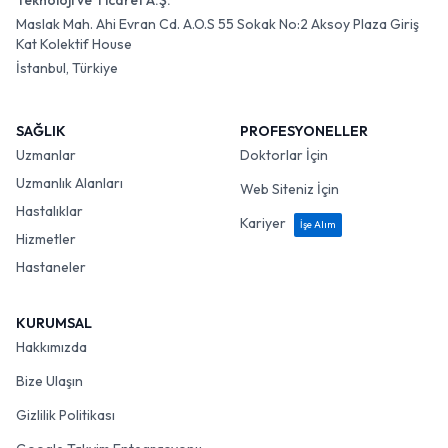
Teknoloji ve Ticaret A.Ş.
Maslak Mah. Ahi Evran Cd. A.O.S 55 Sokak No:2 Aksoy Plaza Giriş
Kat Kolektif House
İstanbul, Türkiye
SAĞLIK
PROFESYONELLER
Uzmanlar
Doktorlar İçin
Uzmanlık Alanları
Web Siteniz İçin
Hastalıklar
Kariyer
İşe Alım
Hizmetler
Hastaneler
KURUMSAL
Hakkımızda
Bize Ulaşın
Gizlilik Politikası