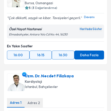
Bursa
, Osmangazi
5
(
3
Değerlendirme)
Devamı
Çok dikkatli, saygılı ve kibar. Tavsiyeleri geçerli.
Özel Hayat Hastanesi
Haritada Göster
Elmasbahçeler, Ankara Yolu Cd No: 44, 16230
En Yakın Saatler
16:00
16:15
16:30
Daha Fazla
Uzm. Dr. Necdet Filizkaya
Kardiyoloji
İstanbul
, Bahçelievler
Adres
1
Adres
2