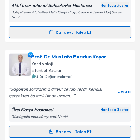
Aktif International Bahçelievler Hastanesi
Haritada Göster
Bahçelievler Mahallesi Deli Hüseyin Paşa Caddesi Şevket Dağ Sokak
No:2
Randevu Talep Et
Randevu Takvimi Talebi
Uzm. Dr. Necdet Filizkaya
için randevu takvimi
Prof. Dr. Mustafa Feridun Koşar
talebi oluşturun. Size bu uzmandan randevu almanız
Kardiyoloji
için bir takvim hazırlandığında e-posta ile
İstanbul
, Avcılar
bilgilendireceğiz.
5
(
6
Değerlendirme)
E-posta Adresiniz
Sağolsun sorularıma direkt cevap verdi, kendisi
Devamı
gerçekten başarılı işinde uzman...
Özel Florya Hastanesi
Haritada Göster
Gümüşpala mah.iskeçe cad. No:64
Kişisel verilerimin işlenmesine ilişkin
Aydınlatma
Metni
'ni okudum ve kişisel verilerimin belirtilen
kapsamda işlenmesini kabul ediyorum.
Randevu Talep Et
Randevu Takvimi Talebi