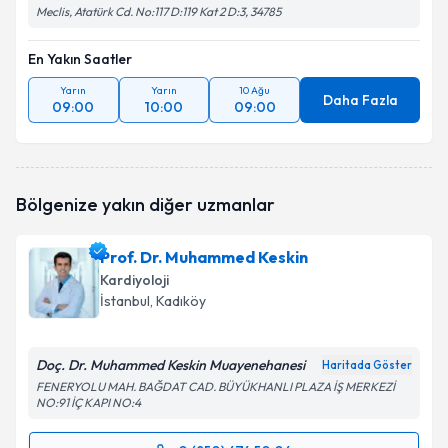
Meclis, Atatürk Cd. No:117 D:119 Kat 2 D:3, 34785
En Yakın Saatler
Yarın
Yarın
10 Ağu
Daha Fazla
09:00
10:00
09:00
Bölgenize yakın diğer uzmanlar
Prof. Dr. Muhammed Keskin
Kardiyoloji
İstanbul
, Kadıköy
Doç. Dr. Muhammed Keskin Muayenehanesi
Haritada Göster
FENERYOLU MAH. BAĞDAT CAD. BÜYÜKHANLI PLAZA İŞ MERKEZİ
NO:91 İÇ KAPI NO:4