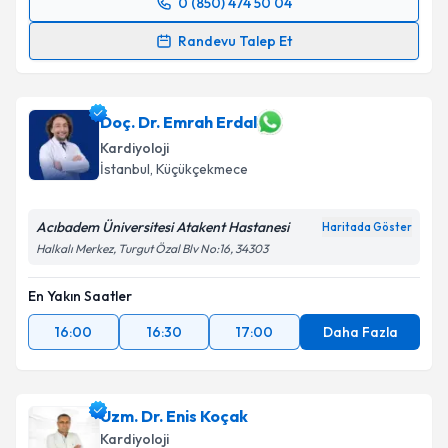
0 (850) 474 50 04
Randevu Takvimi Talebi
Randevu Talep Et
Prof. Dr. Muhammed Keskin
için randevu takvimi
talebi oluşturun. Size bu uzmandan randevu almanız
için bir takvim hazırlandığında e-posta ile
Doç. Dr. Emrah Erdal
bilgilendireceğiz.
Kardiyoloji
İstanbul
, Küçükçekmece
E-posta Adresiniz
Acıbadem Üniversitesi Atakent Hastanesi
Haritada Göster
Halkalı Merkez, Turgut Özal Blv No:16, 34303
Kişisel verilerimin işlenmesine ilişkin
Aydınlatma
En Yakın Saatler
Metni
'ni okudum ve kişisel verilerimin belirtilen
kapsamda işlenmesini kabul ediyorum.
16:00
16:30
17:00
Daha Fazla
Takvim Talebini Gönder
Uzm. Dr. Enis Koçak
Kardiyoloji