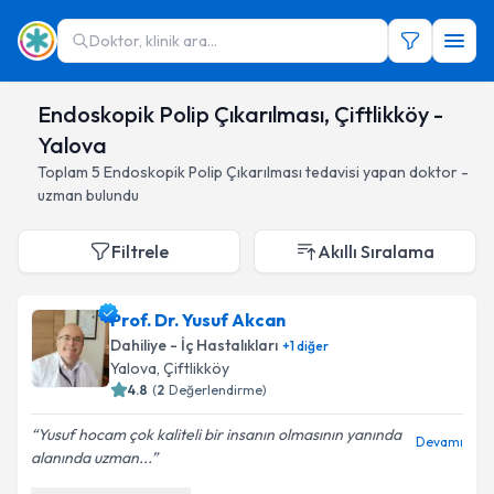
Doktor, klinik ara...
Endoskopik Polip Çıkarılması, Çiftlikköy -
Yalova
Toplam
5
Endoskopik Polip Çıkarılması
tedavisi yapan doktor -
uzman bulundu
Filtrele
Akıllı Sıralama
Prof. Dr. Yusuf Akcan
Dahiliye - İç Hastalıkları
+
1
diğer
Yalova
, Çiftlikköy
4.8
(
2
Değerlendirme)
Yusuf hocam çok kaliteli bir insanın olmasının yanında
Devamı
alanında uzman...