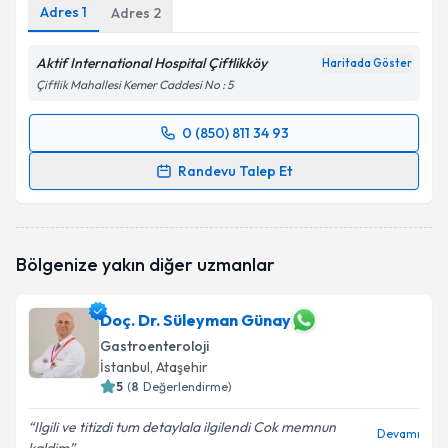
Adres
1
Adres
2
Aktif International Hospital Çiftlikköy
Haritada Göster
Çiftlik Mahallesi Kemer Caddesi No : 5
0 (850) 811 34 93
Randevu Takvimi Talebi
Randevu Talep Et
Prof. Dr. Yusuf Akcan
için randevu takvimi talebi
oluşturun. Size bu uzmandan randevu almanız için bir
takvim hazırlandığında e-posta ile bilgilendireceğiz.
Bölgenize yakın diğer uzmanlar
E-posta Adresiniz
Doç. Dr. Süleyman Günay
Gastroenteroloji
İstanbul
, Ataşehir
Kişisel verilerimin işlenmesine ilişkin
5
(
8
Değerlendirme)
Aydınlatma
Metni
'ni okudum ve kişisel verilerimin belirtilen
Ilgili ve titizdi tum detaylala ilgilendi Cok memnun
kapsamda işlenmesini kabul ediyorum.
Devamı