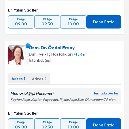
En Yakın Saatler
10 Ağu
10 Ağu
10 Ağu
Daha Fazla
09:00
09:30
10:00
Uzm. Dr. Özdal Ersoy
Dahiliye - İç Hastalıkları
+
1
diğer
İstanbul
, Şişli
Adres
1
Adres
2
Memorial Şişli Hastanesi
Haritada Göster
Kaptan Paşa, Kaptan Paşa Mah. Piyale Paşa Bulv, Okmeydanı Cd. No:4
En Yakın Saatler
10 Ağu
10 Ağu
10 Ağu
Daha Fazla
09:00
09:30
10:00