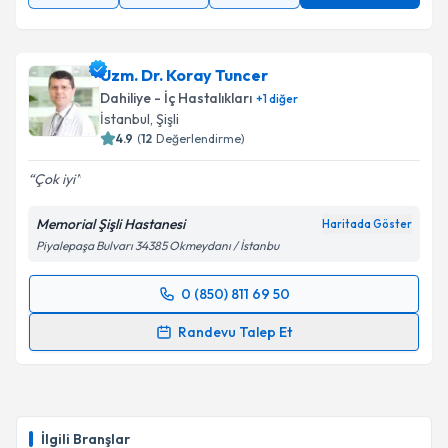
Uzm. Dr. Koray Tuncer
Dahiliye - İç Hastalıkları
+
1
diğer
İstanbul
, Şişli
4.9
(
12
Değerlendirme)
Çok iyi
Memorial Şişli Hastanesi
Haritada Göster
Piyalepaşa Bulvarı 34385 Okmeydanı / İstanbu
0 (850) 811 69 50
Randevu Takvimi Talebi
Randevu Talep Et
Uzm. Dr. Koray Tuncer
için randevu takvimi talebi
oluşturun. Size bu uzmandan randevu almanız için bir
takvim hazırlandığında e-posta ile bilgilendireceğiz.
İlgili Branşlar