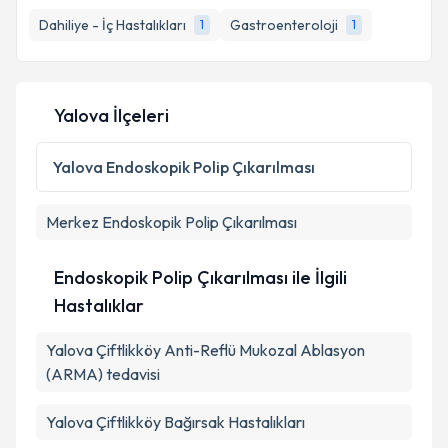
E-posta Adresiniz
Dahiliye - İç Hastalıkları
Gastroenteroloji
1
1
Kişisel verilerimin işlenmesine ilişkin
Aydınlatma
Yalova İlçeleri
Metni
'ni okudum ve kişisel verilerimin belirtilen
kapsamda işlenmesini kabul ediyorum.
Yalova
Endoskopik Polip Çıkarılması
Takvim Talebini Gönder
Merkez
Endoskopik Polip Çıkarılması
Endoskopik Polip Çıkarılması ile İlgili
Hastalıklar
Yalova Çiftlikköy Anti-Reflü Mukozal Ablasyon
(ARMA) tedavisi
Yalova Çiftlikköy Bağırsak Hastalıkları