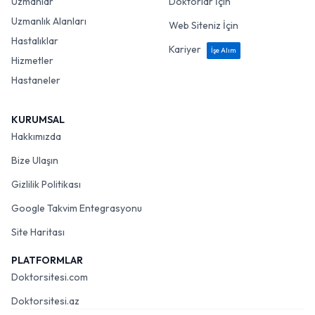
Uzmanlar
Doktorlar İçin
Uzmanlık Alanları
Web Siteniz İçin
Hastalıklar
Kariyer
İşe Alım
Hizmetler
Hastaneler
KURUMSAL
Hakkımızda
Bize Ulaşın
Gizlilik Politikası
Google Takvim Entegrasyonu
Site Haritası
PLATFORMLAR
Doktorsitesi.com
Doktorsitesi.az