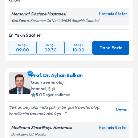
kaldim
Takvim Talebini Gönder
Memorial Göztepe Hastanesi
Haritada Göster
Yeni Sahra, Karaman Cd No: 1, 34634 Ataşehir/İstanbul
En Yakın Saatler
10 Ağu
10 Ağu
10 Ağu
Daha Fazla
09:00
09:30
10:00
Prof. Dr. Ayhan Balkan
Gastroenteroloji
İstanbul
, Şişli
5
(
1
Değerlendirme)
Ayhan bey alanında çok iyi bir gastroenterolog,
Devamı
kendilerini tanımak oldukça...
Medicana Zincirlikuyu Hastanesi
Haritada Göster
Büyükdere Cd. No:165