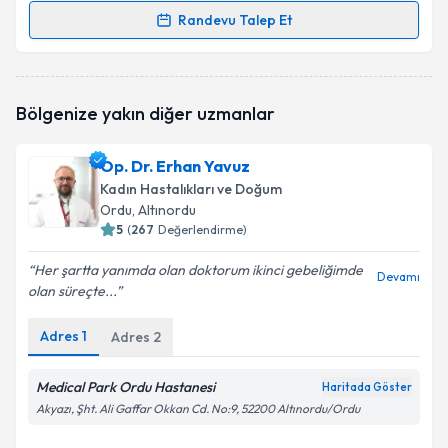
Randevu Talep Et
Randevu Takvimi Talebi
Op. Dr. Kani Şengönül
için randevu takvimi talebi
Bölgenize yakın diğer uzmanlar
oluşturun. Size bu uzmandan randevu almanız için bir
takvim hazırlandığında e-posta ile bilgilendireceğiz.
Op. Dr. Erhan Yavuz
E-posta Adresiniz
Kadın Hastalıkları ve Doğum
Ordu
, Altınordu
5
(
267
Değerlendirme)
Her şartta yanımda olan doktorum ikinci gebeliğimde
Kişisel verilerimin işlenmesine ilişkin
Aydınlatma
Devamı
olan süreçte...
Metni
'ni okudum ve kişisel verilerimin belirtilen
kapsamda işlenmesini kabul ediyorum.
Adres
1
Adres
2
Takvim Talebini Gönder
Medical Park Ordu Hastanesi
Haritada Göster
Akyazı, Şht. Ali Gaffar Okkan Cd. No:9, 52200 Altınordu/Ordu