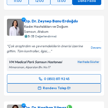
11:00
12:00
13:00
Daha Fazla
Op. Dr. Zeynep Banu Erdoğdu
Kadın Hastalıkları ve Doğum
Samsun
, Atakum
5
(
13
Değerlendirme)
Çok araştırdım ve çevremdekilerin önerisi üzerine
Devamı
gittim. Tüm kontroller, ilgisi,...
VM Medical Park Samsun Hastanesi
Haritada Göster
Mimarsinan, Alparslan Blv. No:17
0 (850) 811 92 45
Randevu Takvimi Talebi
Randevu Talep Et
Op. Dr. Zeynep Banu Erdoğdu
için randevu takvimi
talebi oluşturun. Size bu uzmandan randevu almanız
için bir takvim hazırlandığında e-posta ile
Op. Dr. Nagihan Yılmaz