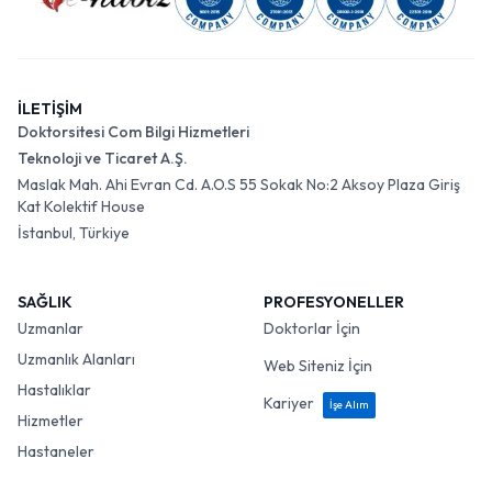
İLETİŞİM
Doktorsitesi Com Bilgi Hizmetleri
Teknoloji ve Ticaret A.Ş.
Maslak Mah. Ahi Evran Cd. A.O.S 55 Sokak No:2 Aksoy Plaza Giriş
Kat Kolektif House
İstanbul, Türkiye
SAĞLIK
PROFESYONELLER
Uzmanlar
Doktorlar İçin
Uzmanlık Alanları
Web Siteniz İçin
Hastalıklar
Kariyer
İşe Alım
Hizmetler
Hastaneler