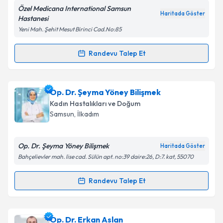
Özel Medicana International Samsun
Haritada Göster
Hastanesi
Kişisel verilerimin işlenmesine ilişkin
Aydınlatma
Yeni Mah. Şehit Mesut Birinci Cad.No:85
Metni
'ni okudum ve kişisel verilerimin belirtilen
kapsamda işlenmesini kabul ediyorum.
Randevu Talep Et
Randevu Takvimi Talebi
Takvim Talebini Gönder
Dr. Öğr. Üyesi Bahtiyar Çiftçi
için randevu takvimi
Op. Dr. Şeyma Yöney Bilişmek
talebi oluşturun. Size bu uzmandan randevu almanız
Kadın Hastalıkları ve Doğum
için bir takvim hazırlandığında e-posta ile
Samsun
, İlkadım
bilgilendireceğiz.
E-posta Adresiniz
Op. Dr. Şeyma Yöney Bilişmek
Haritada Göster
Bahçelievler mah. lise cad. Sülün apt. no:39 daire:26, D:7. kat, 55070
Randevu Talep Et
Randevu Takvimi Talebi
Kişisel verilerimin işlenmesine ilişkin
Aydınlatma
Metni
'ni okudum ve kişisel verilerimin belirtilen
kapsamda işlenmesini kabul ediyorum.
Op. Dr. Şeyma Yöney Bilişmek
için randevu takvimi
Op. Dr. Erkan Aslan