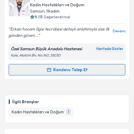
talebi oluşturun. Size bu uzmandan randevu almanız
Kadın Hastalıkları ve Doğum
için bir takvim hazırlandığında e-posta ile
Takvim Talebini Gönder
Samsun
, İlkadım
bilgilendireceğiz.
5
(
13
Değerlendirme)
E-posta Adresiniz
Erkan hocam İlgisi tecrübesi detaylı anlatımıyla size ilk
Devamı
günden güven...
Özel Samsun Büyük Anadolu Hastanesi
Haritada Göster
Kale, Atatürk Blv. No:160, 55030
Kişisel verilerimin işlenmesine ilişkin
Aydınlatma
Metni
'ni okudum ve kişisel verilerimin belirtilen
kapsamda işlenmesini kabul ediyorum.
Randevu Talep Et
Randevu Takvimi Talebi
Takvim Talebini Gönder
Op. Dr. Erkan Aslan
için randevu takvimi talebi
oluşturun. Size bu uzmandan randevu almanız için bir
İlgili Branşlar
takvim hazırlandığında e-posta ile bilgilendireceğiz.
Kadın Hastalıkları ve Doğum
1
E-posta Adresiniz