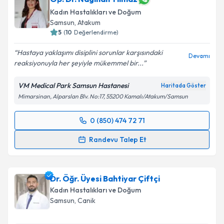
bilgilendireceğiz.
Kadın Hastalıkları ve Doğum
Samsun
, Atakum
E-posta Adresiniz
5
(
10
Değerlendirme)
Hastaya yaklaşımı disiplini sorunlar karşısındaki
Devamı
reaksiyonuyla her şeyiyle mükemmel bir...
Kişisel verilerimin işlenmesine ilişkin
Aydınlatma
VM Medical Park Samsun Hastanesi
Haritada Göster
Metni
'ni okudum ve kişisel verilerimin belirtilen
Mimarsinan, Alparslan Blv. No:17, 55200 Kamalı/Atakum/Samsun
kapsamda işlenmesini kabul ediyorum.
0 (850) 474 72 71
Randevu Takvimi Talebi
Takvim Talebini Gönder
Randevu Talep Et
Op. Dr. Nagihan Yılmaz
için randevu takvimi talebi
oluşturun. Size bu uzmandan randevu almanız için bir
Dr. Öğr. Üyesi Bahtiyar Çiftçi
takvim hazırlandığında e-posta ile bilgilendireceğiz.
Kadın Hastalıkları ve Doğum
E-posta Adresiniz
Samsun
, Canik