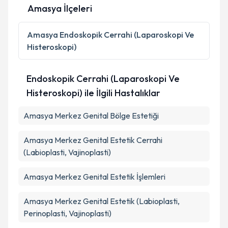
Amasya İlçeleri
Kişisel verilerimin işlenmesine ilişkin
Aydınlatma
Metni
'ni okudum ve kişisel verilerimin belirtilen
Amasya
Endoskopik Cerrahi (Laparoskopi Ve
kapsamda işlenmesini kabul ediyorum.
Histeroskopi)
Takvim Talebini Gönder
Endoskopik Cerrahi (Laparoskopi Ve
Histeroskopi) ile İlgili Hastalıklar
Amasya Merkez Genital Bölge Estetiği
Amasya Merkez Genital Estetik Cerrahi
(Labioplasti, Vajinoplasti)
Amasya Merkez Genital Estetik İşlemleri
Amasya Merkez Genital Estetik (Labioplasti,
Perinoplasti, Vajinoplasti)