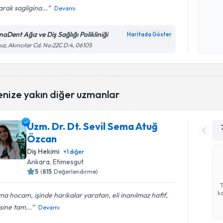
rak sagligina...
Devamı
Kişisel
okudum
naDent Ağız ve Diş Sağlığı Polikliniği
Haritada Göster
işlenm
uz, Akıncılar Cd. No:22C D:4, 06105
enize yakın diğer uzmanlar
Uzm. Dr. Dt. Sevil Sema Atuğ
Özcan
Diş Hekimi
+
1
diğer
Ankara
, Etimesgut
5
(
815
Değerlendirme)
ka
a hocam, işinde harikalar yaratan, eli inanılmaz hafif,
isine tam...
Devamı