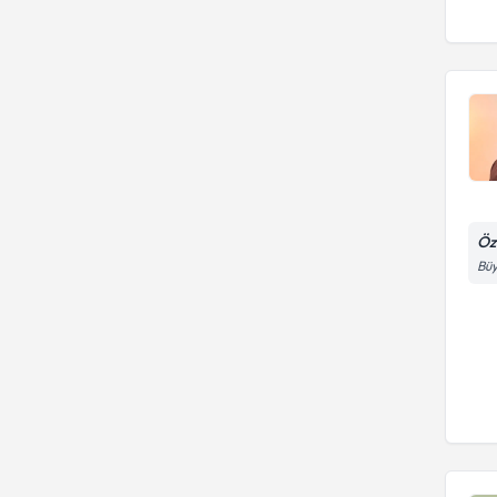
Öze
Büy