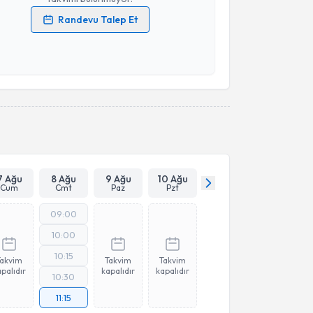
Randevu Talep Et
 verilerimin işlenmesine ilişkin
Aydınlatma Metni
'ni
 ve kişisel verilerimin belirtilen kapsamda
esini kabul ediyorum.
Takvim Talebini Gönder
7 Ağu
8 Ağu
9 Ağu
10 Ağu
Cum
Cmt
Paz
Pzt
09:00
10:00
10:15
Takvim
Takvim
Takvim
palıdır
kapalıdır
kapalıdır
10:30
11:15