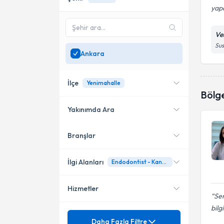
yapa
Ve
Sus
Ankara
İlçe
Yenimahalle
Bölg
Yakınımda Ara
Branşlar
Konumuma yakın uzmanları
Çankaya
göster
Etimesgut
İlgi Alanları
Endodontist - Kanal Tedavisi Uzmanı
Pursaklar
Hizmetler
Diş Hekimi
Sem
Altındağ
bilg
Mezuniyet
20 Lik Diş Çekimi
Daha Fazla Filtre
Keçiören