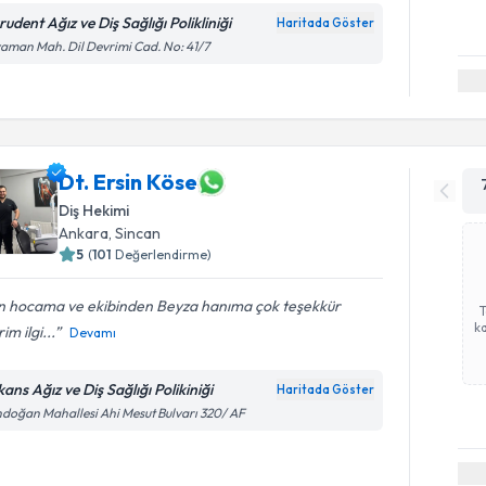
udent Ağız ve Diş Sağlığı Polikliniği
Haritada Göster
aman Mah. Dil Devrimi Cad. No: 41/7
Dt. Ersin Köse
Diş Hekimi
Ankara
, Sincan
5
(
101
Değerlendirme)
in hocama ve ekibinden Beyza hanıma çok teşekkür
ka
im ilgi...
Devamı
ans Ağız ve Diş Sağlığı Polikiniği
Haritada Göster
doğan Mahallesi Ahi Mesut Bulvarı 320/ AF