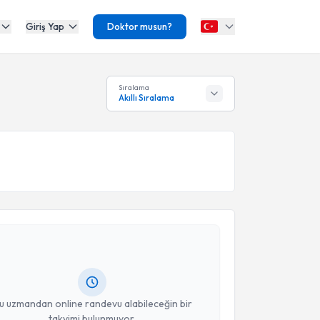
Giriş Yap
Doktor musun?
Sıralama
Akıllı Sıralama
akvimi Talebi
t Akif Akbıyık
için randevu takvimi talebi oluşturun.
andan randevu almanız için bir takvim
ında e-posta ile bilgilendireceğiz.
resiniz
u uzmandan online randevu alabileceğin bir
takvimi bulunmuyor.