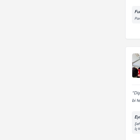
Fu
Par
Diş
bi t
Eyl
Şeh
İç 