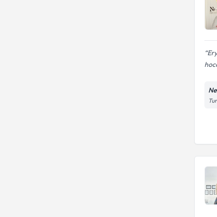
Er
hoc
Ne
Tun