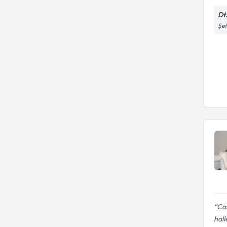
Dt
Şef
Cal
hal