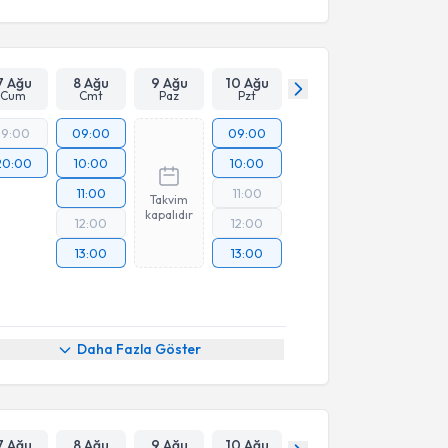
7 Ağu
8 Ağu
9 Ağu
10 Ağu
Cum
Cmt
Paz
Pzt
19:00
09:00
09:00
20:00
10:00
10:00
11:00
11:00
Takvim
kapalıdır
12:00
12:00
13:00
13:00
Daha Fazla Göster
7 Ağu
8 Ağu
9 Ağu
10 Ağu