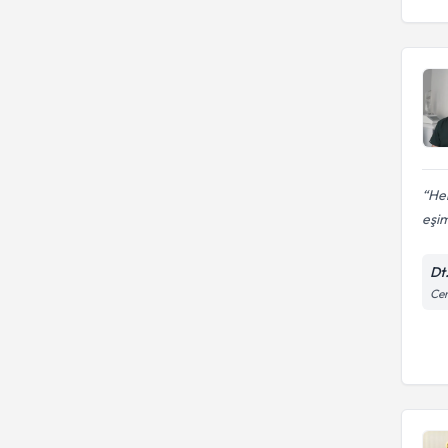
He
eşim
Dt
Cem