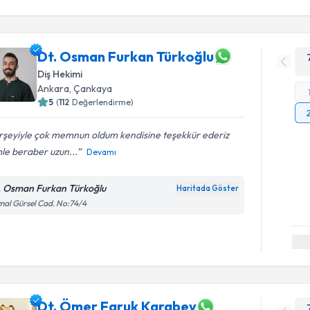
Dt. Osman Furkan Türkoğlu
Diş Hekimi
Ankara
, Çankaya
5
(
112
Değerlendirme)
rşeyiyle çok memnun oldum kendisine teşekkür ederiz
le beraber uzun...
Devamı
. Osman Furkan Türkoğlu
Haritada Göster
al Gürsel Cad. No:74/4
Dt. Ömer Faruk Karabey