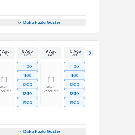
Daha Fazla Göster
7 Ağu
8 Ağu
9 Ağu
10 Ağu
Cum
Cmt
Paz
Pzt
11:00
11:00
11:30
11:30
12:00
12:00
Takvim
Takvim
palıdır
kapalıdır
12:30
12:30
13:00
13:00
Daha Fazla Göster