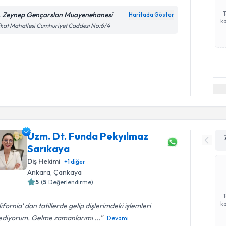
. Zeynep Gençarslan Muayenehanesi
Haritada Göster
ka
kat Mahallesi Cumhuriyet Caddesi No:6/4
Uzm. Dt. Funda Pekyılmaz
Sarıkaya
Diş Hekimi
+
1
diğer
Ankara
, Çankaya
5
(
5
Değerlendirme)
ka
ifornia' dan tatillerde gelip dişlerimdeki işlemleri
lediyorum. Gelme zamanlarımı ...
Devamı