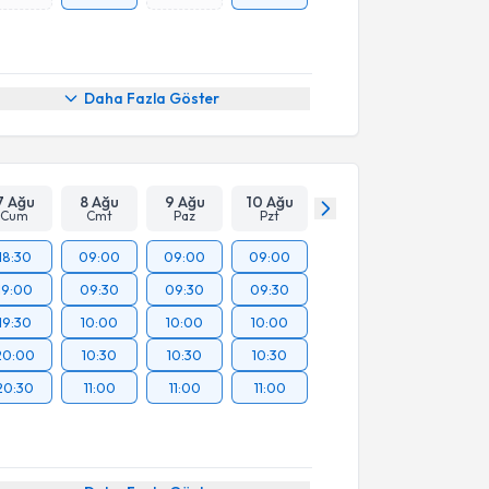
Daha Fazla Göster
7 Ağu
8 Ağu
9 Ağu
10 Ağu
Cum
Cmt
Paz
Pzt
18:30
09:00
09:00
09:00
19:00
09:30
09:30
09:30
19:30
10:00
10:00
10:00
20:00
10:30
10:30
10:30
20:30
11:00
11:00
11:00