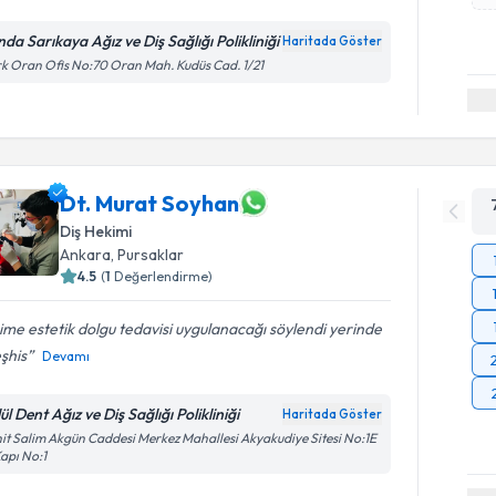
nda Sarıkaya Ağız ve Diş Sağlığı Polikliniği
Haritada Göster
k Oran Ofis No:70 Oran Mah. Kudüs Cad. 1/21
Dt. Murat Soyhan
Diş Hekimi
Ankara
, Pursaklar
4.5
(
1
Değerlendirme)
ime estetik dolgu tedavisi uygulanacağı söylendi yerinde
eşhis
Devamı
ül Dent Ağız ve Diş Sağlığı Polikliniği
Haritada Göster
it Salim Akgün Caddesi Merkez Mahallesi Akyakudiye Sitesi No:1E
Kapı No:1