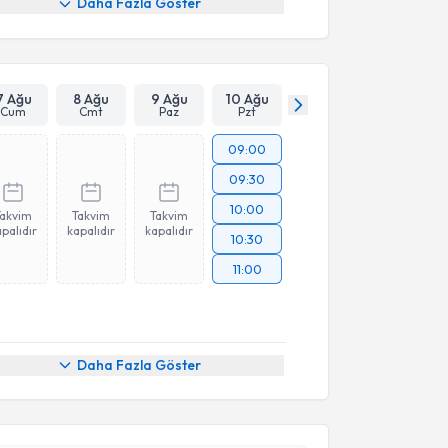
Daha Fazla Göster
7 Ağu
8 Ağu
9 Ağu
10 Ağu
Cum
Cmt
Paz
Pzt
09:00
09:30
10:00
Takvim
Takvim
Takvim
palıdır
kapalıdır
kapalıdır
10:30
11:00
Daha Fazla Göster
akvimi Talebi
 Kuşcizade
için randevu takvimi talebi oluşturun. Size