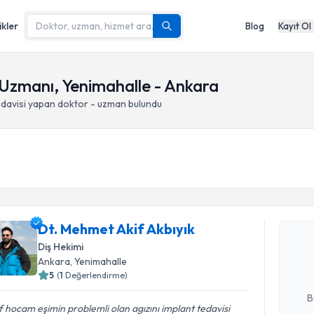
ikler
Blog
Kayıt Ol
 Uzmanı, Yenimahalle - Ankara
edavisi yapan doktor - uzman bulundu
Randevu T
Dt. Mehme
Dt. Mehmet Akif Akbıyık
Size bu uzm
Diş Hekimi
hazırlandığ
Ankara
, Yenimahalle
5
(
1
Değerlendirme)
E-posta Ad
B
f hocam eşimin problemli olan agızını implant tedavisi