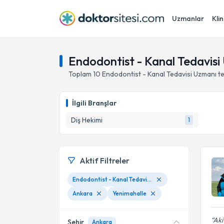
Uzmanlar
Klin
Endodontist - Kanal Tedavisi
Toplam
10
Endodontist - Kanal Tedavisi Uzmanı
t
İlgili Branşlar
Diş Hekimi
1
Aktif Filtreler
Endodontist - Kanal Tedavisi Uzmanı
Ankara
Yenimahalle
Aki
Şehir
Ankara