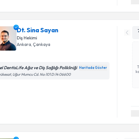
Dt. Sina Sayan
Diş Hekimi
Ankara
, Çankaya
l DentisLife Ağız ve Diş Sağlığı Polikliniği
Haritada Göster
ka
ükesat, Uğur Mumcu Cd. No:101 D:14 06600
Randevu T
Dt. Fidan