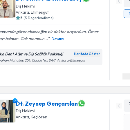
Diş Hekimi
Ankara
, Etimesgut
5
(
3
Değerlendirme)
yamanda güvenebileceğim bir doktor arıyordum. Ömer
ayı buldum. Cok memnun...
Devamı
ka Dent Ağız ve Diş Sağlığı Polikiniği
Haritada Göster
ahan Mahallesi 254. Cadde No: 8A/A Ankara/Etimesgut
Dt. Zeynep Gençarslan
Diş Hekimi
Ankara
, Keçiören