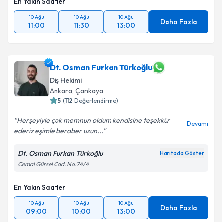
En Yakın Saatler
10 Ağu
10 Ağu
10 Ağu
Daha Fazla
11:00
11:30
13:00
Dt. Osman Furkan Türkoğlu
Diş Hekimi
Ankara
, Çankaya
5
(
112
Değerlendirme)
Herşeyiyle çok memnun oldum kendisine teşekkür
Devamı
ederiz eşimle beraber uzun...
Dt. Osman Furkan Türkoğlu
Haritada Göster
Cemal Gürsel Cad. No:74/4
En Yakın Saatler
10 Ağu
10 Ağu
10 Ağu
Daha Fazla
09:00
10:00
13:00