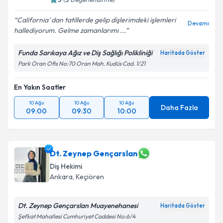
E-posta Adresiniz
California' dan tatillerde gelip dişlerimdeki işlemleri
Devamı
hallediyorum. Gelme zamanlarımı ...
Funda Sarıkaya Ağız ve Diş Sağlığı Polikliniği
Kişisel verilerimin işlenmesine ilişkin
Aydınlatma
Haritada Göster
Metni
'ni okudum ve kişisel verilerimin belirtilen
Park Oran Ofis No:70 Oran Mah. Kudüs Cad. 1/21
kapsamda işlenmesini kabul ediyorum.
En Yakın Saatler
Takvim Talebini Gönder
10 Ağu
10 Ağu
10 Ağu
Daha Fazla
09:00
09:30
10:00
Dt. Zeynep Gençarslan
Diş Hekimi
Ankara
, Keçiören
Dt. Zeynep Gençarslan Muayenehanesi
Haritada Göster
Şefkat Mahallesi Cumhuriyet Caddesi No:6/4