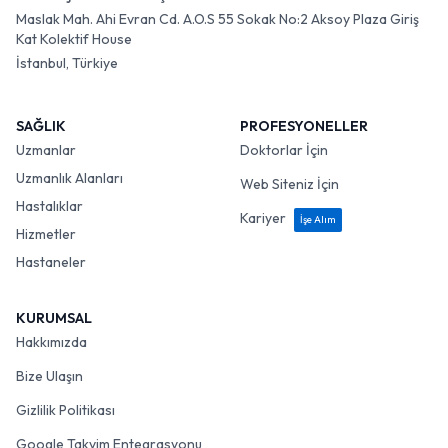
Maslak Mah. Ahi Evran Cd. A.O.S 55 Sokak No:2 Aksoy Plaza Giriş
Kat Kolektif House
İstanbul, Türkiye
SAĞLIK
PROFESYONELLER
Uzmanlar
Doktorlar İçin
Uzmanlık Alanları
Web Siteniz İçin
Hastalıklar
Kariyer
İşe Alım
Hizmetler
Hastaneler
KURUMSAL
Hakkımızda
Bize Ulaşın
Gizlilik Politikası
Google Takvim Entegrasyonu