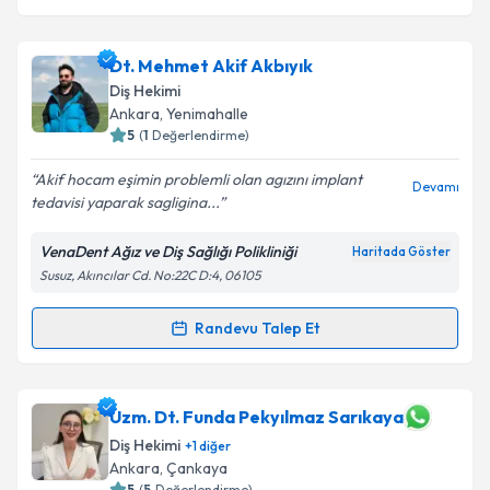
Dt. Mehmet Akif Akbıyık
Diş Hekimi
Ankara
, Yenimahalle
5
(
1
Değerlendirme)
Akif hocam eşimin problemli olan agızını implant
Devamı
tedavisi yaparak sagligina...
VenaDent Ağız ve Diş Sağlığı Polikliniği
Haritada Göster
Susuz, Akıncılar Cd. No:22C D:4, 06105
Randevu Talep Et
Randevu Takvimi Talebi
Dt. Mehmet Akif Akbıyık
için randevu takvimi talebi
Uzm. Dt. Funda Pekyılmaz Sarıkaya
oluşturun. Size bu uzmandan randevu almanız için bir
Diş Hekimi
+
1
diğer
takvim hazırlandığında e-posta ile bilgilendireceğiz.
Ankara
, Çankaya
5
(
5
Değerlendirme)