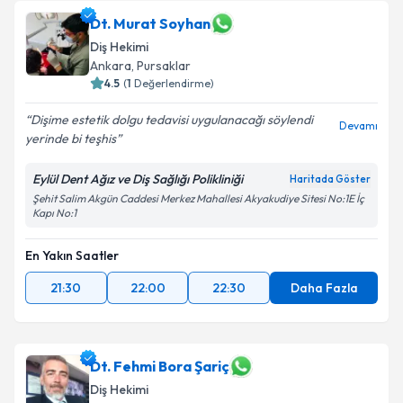
Dt. Murat Soyhan
Diş Hekimi
Ankara
, Pursaklar
4.5
(
1
Değerlendirme)
Dişime estetik dolgu tedavisi uygulanacağı söylendi
Devamı
yerinde bi teşhis
Eylül Dent Ağız ve Diş Sağlığı Polikliniği
Haritada Göster
Şehit Salim Akgün Caddesi Merkez Mahallesi Akyakudiye Sitesi No:1E İç
Kapı No:1
En Yakın Saatler
21:30
22:00
22:30
Daha Fazla
Dt. Fehmi Bora Şariç
Diş Hekimi