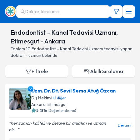
Doktor, klinik ara...
Endodontist - Kanal Tedavisi Uzmanı,
Etimesgut - Ankara
Toplam
10
Endodontist - Kanal Tedavisi Uzmanı
tedavisi yapan
doktor - uzman bulundu
Filtrele
Akıllı Sıralama
Uzm. Dr. Dt. Sevil Sema Atuğ Özcan
Diş Hekimi
+
1
diğer
Ankara
, Etimesgut
5
(
816
Değerlendirme)
her zaman kaliteli ve detaylı bir anlatım ve uzman
Devamı
bir...