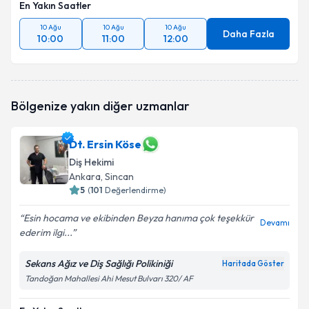
En Yakın Saatler
10 Ağu
10 Ağu
10 Ağu
Daha Fazla
10:00
11:00
12:00
Bölgenize yakın diğer uzmanlar
Dt. Ersin Köse
Diş Hekimi
Ankara
, Sincan
5
(
101
Değerlendirme)
Esin hocama ve ekibinden Beyza hanıma çok teşekkür
Devamı
ederim ilgi...
Sekans Ağız ve Diş Sağlığı Polikiniği
Haritada Göster
Tandoğan Mahallesi Ahi Mesut Bulvarı 320/ AF