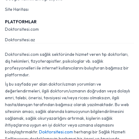
Site Haritası
PLATFORMLAR
Doktorsitesi.com
Doktorsitesi.az
Doktorsitesi.com sağlık sektöründe hizmet veren tıp doktorları,
diş hekimleri, fizyoterapistler, psikologlar vb. sağlık
profesyonelleri ile internet kullanıcılarını buluşturan bağımsız bir
platformdur.
İş bu sayfada yer alan doktor/uzman yorumları ve
değerlendirmeleri, ilgili doktorun/uzmanın doğrudan veya dolaylı
emri, talebi, önerisi, tavsiyesi ve/veya ricası olmaksızın, ilgili
hasta/danışan tarafından bağımsız olarak yazılmaktadır. Bu web
sitesinin amacı, sağlık alanında kamuoyunun bilgilendirilmesini
sağlamak, sağlık okuryazarlığını artırmak, kişilerin sağlık
ihtiyaçlarına uygun en iyi doktor veya uzmana ulaşmasını
kolaylaştırmaktır.
Doktorsitesi.com
herhangi bir Sağlık Hizmeti
Sağlayıcısını desteklemeyip herhangi bir öneri ve tavsiyede