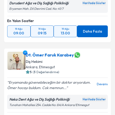
Durudent Ağız ve Diş Sağlığı Polikliniği
Haritada Göster
Eryaman Mah. Dil Devrimi Cad. No: 41/7
En Yakın Saatler
19 Ağu
19 Ağu
19 Ağu
Daha Fazla
09:00
09:15
13:00
Dt. Ömer Faruk Karabey
Diş Hekimi
Ankara
, Etimesgut
5
(
3
Değerlendirme)
Eryamanda güvenebileceğim bir doktor arıyordum.
Devamı
Ömer hocayı buldum. Cok memnun...
Neka Dent Ağız ve Diş Sağlığı Polikiniği
Haritada Göster
Tunahan Mahallesi 254. Cadde No: 8A/A Ankara/Etimesgut