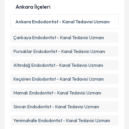
Kişisel verilerimin işlenmesine ilişkin
Aydınlatma
Ankara İlçeleri
Metni
'ni okudum ve kişisel verilerimin belirtilen
kapsamda işlenmesini kabul ediyorum.
Ankara
Endodontist - Kanal Tedavisi Uzmanı
Takvim Talebini Gönder
Çankaya
Endodontist - Kanal Tedavisi Uzmanı
Pursaklar
Endodontist - Kanal Tedavisi Uzmanı
Altındağ
Endodontist - Kanal Tedavisi Uzmanı
Keçiören
Endodontist - Kanal Tedavisi Uzmanı
Mamak
Endodontist - Kanal Tedavisi Uzmanı
Sincan
Endodontist - Kanal Tedavisi Uzmanı
Yenimahalle
Endodontist - Kanal Tedavisi Uzmanı