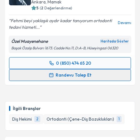
Ankara
, Mamak
5
(
2
Değerlendirme)
Fehmi beyi yaklaşık aydır kadar tanıyorum ortodonti
Devamı
tedavi hizmeti...
Özel Muayenehane
Haritada Göster
Başak Özalp Bulvarı 1673. Cadde No:11, D:A-B, Hüseyingazi 06320
0 (850) 474 65 20
Randevu Takvimi Talebi
Randevu Talep Et
Dt. Fehmi Bora Şariç
için randevu takvimi talebi
oluşturun. Size bu uzmandan randevu almanız için bir
takvim hazırlandığında e-posta ile bilgilendireceğiz.
İlgili Branşlar
E-posta Adresiniz
Diş Hekimi
Ortodonti (Çene-Diş Bozuklukları)
2
1