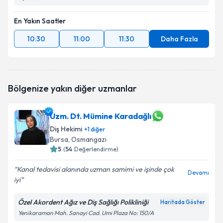
En Yakın Saatler
10:30
11:00
11:30
Daha Fazla
Bölgenize yakın diğer uzmanlar
Uzm. Dt. Mümine Karadağlı
Diş Hekimi
+
1
diğer
Bursa
, Osmangazi
5
(
54
Değerlendirme)
Kanal tedavisi alanında uzman samimi ve işinde çok
Devamı
iyi
Özel Akordent Ağız ve Diş Sağlığı Polikliniği
Haritada Göster
Yenikaraman Mah. Sanayi Cad. Umi Plaza No: 150/A