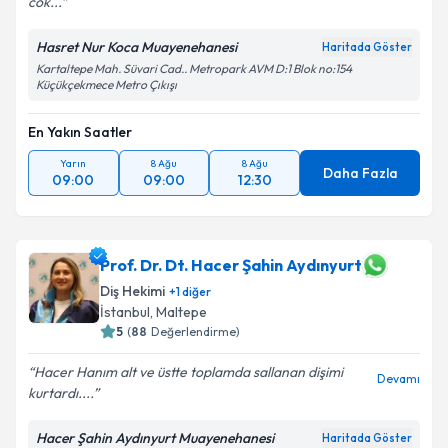
cok...
Hasret Nur Koca Muayenehanesi
Haritada Göster
Kartaltepe Mah. Süvari Cad.. Metropark AVM D:1 Blok no:154
Küçükçekmece Metro Çıkışı
En Yakın Saatler
Yarın
8 Ağu
8 Ağu
Daha Fazla
09:00
09:00
12:30
Prof. Dr. Dt. Hacer Şahin Aydınyurt
Diş Hekimi
+
1
diğer
İstanbul
, Maltepe
5
(
88
Değerlendirme)
Hacer Hanım alt ve üstte toplamda sallanan dişimi
Devamı
kurtardı....
Hacer Şahin Aydınyurt Muayenehanesi
Haritada Göster