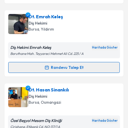
Dt. Emrah Keleş
Diş Hekimi
Bursa
, Yıldırım
Diş Hekimi Emrah Keleş
Haritada Göster
Baruthane Mah. Teyyareci Mehmet Ali Cd. 225 / A
Randevu Talep Et
Randevu Takvimi Talebi
Dt. Emrah Keleş
için randevu takvimi talebi oluşturun.
Dt. Hasan Sinankılı
Size bu uzmandan randevu almanız için bir takvim
Diş Hekimi
hazırlandığında e-posta ile bilgilendireceğiz.
Bursa
, Osmangazi
E-posta Adresiniz
Özel Beşyol Mesam Diş Kliniği
Haritada Göster
Çirişhane, Etibank Cd. NO:117/1 A