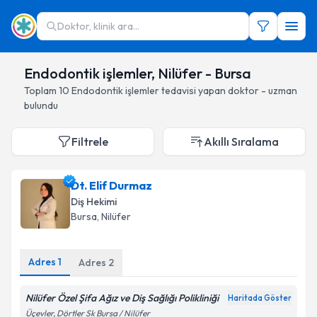
Doktor, klinik ara...
Endodontik işlemler, Nilüfer - Bursa
Toplam
10
Endodontik işlemler
tedavisi yapan doktor - uzman
bulundu
Filtrele
Akıllı Sıralama
Dt. Elif Durmaz
Diş Hekimi
Bursa
, Nilüfer
Adres
1
Adres
2
Nilüfer Özel Şifa Ağız ve Diş Sağlığı Polikliniği
Haritada Göster
Üçevler, Dörtler Sk Bursa / Nilüfer