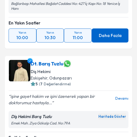
Bağlarbaşı Mahallesi Bağdat Caddesi No: 427 İç Kapı No: 18 Yenice İş
Hanı
En Yakın Saatler
Yarın
Yarın
Yarın
Daha Fazla
10:00
10:30
11:00
Dt. Barış Tuzlu
Diş Hekimi
Eskişehir
, Odunpazarı
5
(
7
Değerlendirme)
işine gayet hakim ve işini özenerek yapan bir
Devamı
doktorumuz hastayla...
Diş Hekimi Barış Tuzlu
Haritada Göster
Emek Mah. Ziya Gökalp Cad. No:79A