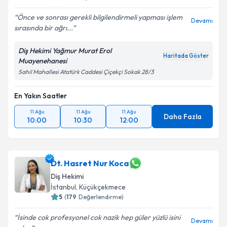
E-posta Adresiniz
Önce ve sonrası gerekli bilgilendirmeli yapması işlem
Devamı
sırasında bir ağrı...
Diş Hekimi Yağmur Murat Erol
Kişisel verilerimin işlenmesine ilişkin
Aydınlatma
Haritada Göster
Muayenehanesi
Metni
'ni okudum ve kişisel verilerimin belirtilen
Sahil Mahallesi Atatürk Caddesi Çiçekçi Sokak 28/3
kapsamda işlenmesini kabul ediyorum.
En Yakın Saatler
Takvim Talebini Gönder
11 Ağu
11 Ağu
11 Ağu
Daha Fazla
10:00
10:30
12:00
Dt. Hasret Nur Koca
Diş Hekimi
İstanbul
, Küçükçekmece
5
(
179
Değerlendirme)
İsinde cok profesyonel cok nazik hep güler yüzlü isini
Devamı