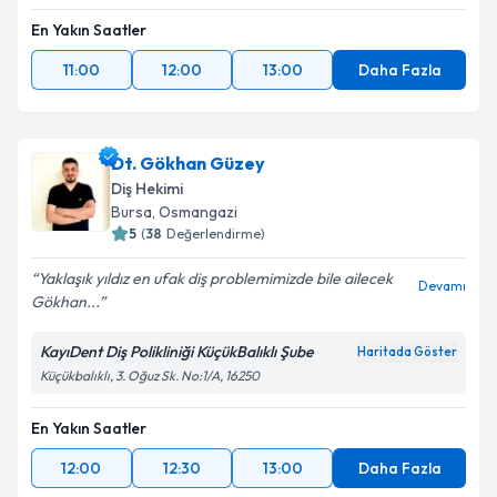
En Yakın Saatler
11:00
12:00
13:00
Daha Fazla
Dt. Gökhan Güzey
Diş Hekimi
Bursa
, Osmangazi
5
(
38
Değerlendirme)
Yaklaşık yıldız en ufak diş problemimizde bile ailecek
Devamı
Gökhan...
KayıDent Diş Polikliniği KüçükBalıklı Şube
Haritada Göster
Küçükbalıklı, 3. Oğuz Sk. No:1/A, 16250
En Yakın Saatler
12:00
12:30
13:00
Daha Fazla