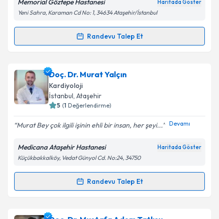
Memorial Göztepe Hastanesi
Haritada Göster
Metni
'ni okudum ve kişisel verilerimin belirtilen
Yeni Sahra, Karaman Cd No: 1, 34634 Ataşehir/İstanbul
kapsamda işlenmesini kabul ediyorum.
Randevu Talep Et
Randevu Takvimi Talebi
Takvim Talebini Gönder
Prof. Dr. Ahmet Ekmekçi
için randevu takvimi talebi
Doç. Dr. Murat Yalçın
oluşturun. Size bu uzmandan randevu almanız için bir
Kardiyoloji
takvim hazırlandığında e-posta ile bilgilendireceğiz.
İstanbul
, Ataşehir
5
(
1
Değerlendirme)
E-posta Adresiniz
Devamı
Murat Bey çok ilgili işinin ehli bir insan, her şeyi...
Medicana Ataşehir Hastanesi
Haritada Göster
Küçükbakkalköy, Vedat Günyol Cd. No:24, 34750
Kişisel verilerimin işlenmesine ilişkin
Aydınlatma
Metni
'ni okudum ve kişisel verilerimin belirtilen
kapsamda işlenmesini kabul ediyorum.
Randevu Talep Et
Randevu Takvimi Talebi
Takvim Talebini Gönder
Doç. Dr. Murat Yalçın
için randevu takvimi talebi