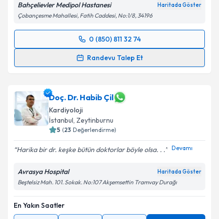
Bahçelievler Medipol Hastanesi
Haritada Göster
Çobançesme Mahallesi, Fatih Caddesi, No:1/8, 34196
Kişisel verilerimin işlenmesine ilişkin
Aydınlatma
Metni
'ni okudum ve kişisel verilerimin belirtilen
0 (850) 811 32 74
kapsamda işlenmesini kabul ediyorum.
Randevu Takvimi Talebi
Randevu Talep Et
Takvim Talebini Gönder
Uzm. Dr. İlker Duman
için randevu takvimi talebi
oluşturun. Size bu uzmandan randevu almanız için bir
takvim hazırlandığında e-posta ile bilgilendireceğiz.
Doç. Dr. Habib Çil
Kardiyoloji
E-posta Adresiniz
İstanbul
, Zeytinburnu
5
(
23
Değerlendirme)
Devamı
Harika bir dr. keşke bütün doktorlar böyle olsa. . .
Kişisel verilerimin işlenmesine ilişkin
Aydınlatma
Avrasya Hospital
Haritada Göster
Metni
'ni okudum ve kişisel verilerimin belirtilen
Beştelsiz Mah. 101. Sokak. No:107 Akşemsettin Tramvay Durağı
kapsamda işlenmesini kabul ediyorum.
En Yakın Saatler
Takvim Talebini Gönder