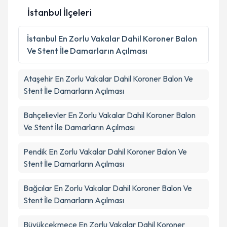
İstanbul İlçeleri
Kişisel verilerimin işlenmesine ilişkin
Aydınlatma
İstanbul
En Zorlu Vakalar Dahil Koroner Balon
Metni
'ni okudum ve kişisel verilerimin belirtilen
Ve Stent İle Damarların Açılması
kapsamda işlenmesini kabul ediyorum.
Ataşehir
En Zorlu Vakalar Dahil Koroner Balon Ve
Takvim Talebini Gönder
Stent İle Damarların Açılması
Bahçelievler
En Zorlu Vakalar Dahil Koroner Balon
Ve Stent İle Damarların Açılması
Pendik
En Zorlu Vakalar Dahil Koroner Balon Ve
Stent İle Damarların Açılması
Bağcılar
En Zorlu Vakalar Dahil Koroner Balon Ve
Stent İle Damarların Açılması
Büyükçekmece
En Zorlu Vakalar Dahil Koroner