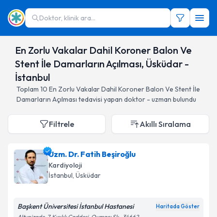
Doktor, klinik ara...
En Zorlu Vakalar Dahil Koroner Balon Ve
Stent İle Damarların Açılması, Üsküdar -
İstanbul
Toplam
10
En Zorlu Vakalar Dahil Koroner Balon Ve Stent İle
Damarların Açılması
tedavisi yapan doktor - uzman bulundu
Filtrele
Akıllı Sıralama
Uzm. Dr. Fatih Beşiroğlu
Kardiyoloji
İstanbul
, Üsküdar
Başkent Üniversitesi İstanbul Hastanesi
Haritada Göster
Altunizade, 7, Kısıklı Caddesi, Oymacı Sk., 34662