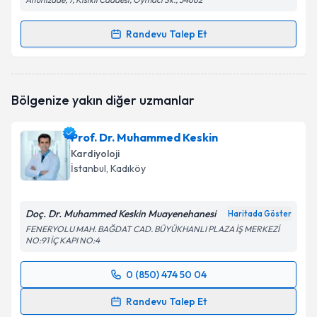
Randevu Talep Et
Randevu Takvimi Talebi
Uzm. Dr. Fatih Beşiroğlu
için randevu takvimi talebi
Bölgenize yakın diğer uzmanlar
oluşturun. Size bu uzmandan randevu almanız için bir
takvim hazırlandığında e-posta ile bilgilendireceğiz.
Prof. Dr. Muhammed Keskin
E-posta Adresiniz
Kardiyoloji
İstanbul
, Kadıköy
Doç. Dr. Muhammed Keskin Muayenehanesi
Kişisel verilerimin işlenmesine ilişkin
Aydınlatma
Haritada Göster
Metni
'ni okudum ve kişisel verilerimin belirtilen
FENERYOLU MAH. BAĞDAT CAD. BÜYÜKHANLI PLAZA İŞ MERKEZİ
NO:91 İÇ KAPI NO:4
kapsamda işlenmesini kabul ediyorum.
0 (850) 474 50 04
Randevu Takvimi Talebi
Takvim Talebini Gönder
Randevu Talep Et