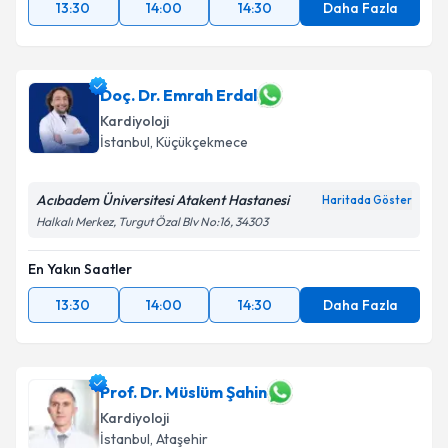
13:30
14:00
14:30
Daha Fazla
Doç. Dr. Emrah Erdal
Kardiyoloji
İstanbul
, Küçükçekmece
Acıbadem Üniversitesi Atakent Hastanesi
Haritada Göster
Halkalı Merkez, Turgut Özal Blv No:16, 34303
En Yakın Saatler
13:30
14:00
14:30
Daha Fazla
Prof. Dr. Müslüm Şahin
Kardiyoloji
İstanbul
, Ataşehir