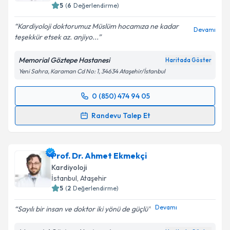
5
(
6
Değerlendirme)
Kardiyoloji doktorumuz Müslüm hocamıza ne kadar
Devamı
teşekkür etsek az. anjiyo...
Memorial Göztepe Hastanesi
Haritada Göster
Yeni Sahra, Karaman Cd No: 1, 34634 Ataşehir/İstanbul
0 (850) 474 94 05
Randevu Takvimi Talebi
Randevu Talep Et
Prof. Dr. Müslüm Şahin
için randevu takvimi talebi
oluşturun. Size bu uzmandan randevu almanız için bir
Prof. Dr. Ahmet Ekmekçi
takvim hazırlandığında e-posta ile bilgilendireceğiz.
Kardiyoloji
E-posta Adresiniz
İstanbul
, Ataşehir
5
(
2
Değerlendirme)
Devamı
Sayılı bir insan ve doktor iki yönü de güçlü
Kişisel verilerimin işlenmesine ilişkin
Aydınlatma