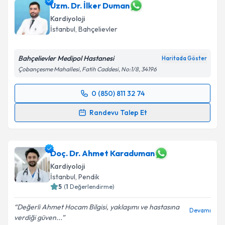
takvim hazırlandığında e-posta ile bilgilendireceğiz.
Uzm. Dr. İlker Duman
Kardiyoloji
E-posta Adresiniz
İstanbul
, Bahçelievler
Bahçelievler Medipol Hastanesi
Haritada Göster
Çobançesme Mahallesi, Fatih Caddesi, No:1/8, 34196
Kişisel verilerimin işlenmesine ilişkin
Aydınlatma
Metni
'ni okudum ve kişisel verilerimin belirtilen
0 (850) 811 32 74
kapsamda işlenmesini kabul ediyorum.
Randevu Takvimi Talebi
Randevu Talep Et
Takvim Talebini Gönder
Uzm. Dr. İlker Duman
için randevu takvimi talebi
oluşturun. Size bu uzmandan randevu almanız için bir
takvim hazırlandığında e-posta ile bilgilendireceğiz.
Doç. Dr. Ahmet Karaduman
Kardiyoloji
E-posta Adresiniz
İstanbul
, Pendik
5
(
1
Değerlendirme)
Değerli Ahmet Hocam Bilgisi, yaklaşımı ve hastasına
Devamı
verdiği güven...
Kişisel verilerimin işlenmesine ilişkin
Aydınlatma