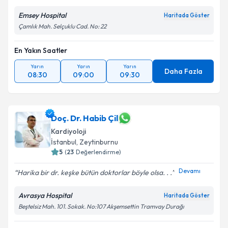
Metni
'ni okudum ve kişisel verilerimin belirtilen
Emsey Hospital
Haritada Göster
kapsamda işlenmesini kabul ediyorum.
Çamlık Mah. Selçuklu Cad. No: 22
Takvim Talebini Gönder
En Yakın Saatler
Yarın
Yarın
Yarın
Daha Fazla
08:30
09:00
09:30
Doç. Dr. Habib Çil
Kardiyoloji
İstanbul
, Zeytinburnu
5
(
23
Değerlendirme)
Devamı
Harika bir dr. keşke bütün doktorlar böyle olsa. . .
Avrasya Hospital
Haritada Göster
Beştelsiz Mah. 101. Sokak. No:107 Akşemsettin Tramvay Durağı