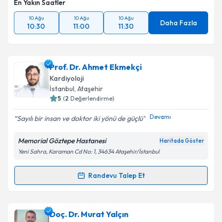
En Yakın Saatler
10 Ağu
10 Ağu
10 Ağu
Daha Fazla
10:30
11:00
11:30
Prof. Dr. Ahmet Ekmekçi
Kardiyoloji
İstanbul
, Ataşehir
5
(
2
Değerlendirme)
Devamı
Sayılı bir insan ve doktor iki yönü de güçlü
Memorial Göztepe Hastanesi
Haritada Göster
Yeni Sahra, Karaman Cd No: 1, 34634 Ataşehir/İstanbul
Randevu Talep Et
Randevu Takvimi Talebi
Prof. Dr. Ahmet Ekmekçi
için randevu takvimi talebi
Doç. Dr. Murat Yalçın