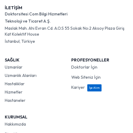
İLETİŞİM
Doktorsitesi Com Bilgi Hizmetleri
Teknoloji ve Ticaret A.Ş.
Maslak Mah. Ahi Evran Cd. A.O.S 55 Sokak No:2 Aksoy Plaza Giriş
Kat Kolektif House
İstanbul, Türkiye
SAĞLIK
PROFESYONELLER
Uzmanlar
Doktorlar İçin
Uzmanlık Alanları
Web Siteniz İçin
Hastalıklar
Kariyer
İşe Alım
Hizmetler
Hastaneler
KURUMSAL
Hakkımızda