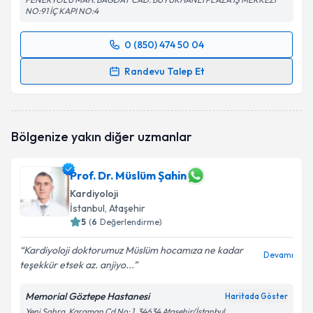
NO:91 İÇ KAPI NO:4
0 (850) 474 50 04
Randevu Takvimi Talebi
Randevu Talep Et
Prof. Dr. Muhammed Keskin
için randevu takvimi
talebi oluşturun. Size bu uzmandan randevu almanız
için bir takvim hazırlandığında e-posta ile
Bölgenize yakın diğer uzmanlar
bilgilendireceğiz.
E-posta Adresiniz
Prof. Dr. Müslüm Şahin
Kardiyoloji
İstanbul
, Ataşehir
5
(
6
Değerlendirme)
Kişisel verilerimin işlenmesine ilişkin
Aydınlatma
Kardiyoloji doktorumuz Müslüm hocamıza ne kadar
Metni
'ni okudum ve kişisel verilerimin belirtilen
Devamı
teşekkür etsek az. anjiyo...
kapsamda işlenmesini kabul ediyorum.
Memorial Göztepe Hastanesi
Haritada Göster
Takvim Talebini Gönder
Yeni Sahra, Karaman Cd No: 1, 34634 Ataşehir/İstanbul