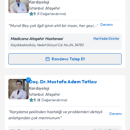
oluşturun. Size bu uzmandan randevu almanız için bir
Kardiyoloji
takvim hazırlandığında e-posta ile bilgilendireceğiz.
İstanbul
, Ataşehir
5
(
1
Değerlendirme)
E-posta Adresiniz
Devamı
Murat Bey çok ilgili işinin ehli bir insan, her şeyi...
Medicana Ataşehir Hastanesi
Haritada Göster
Küçükbakkalköy, Vedat Günyol Cd. No:24, 34750
Kişisel verilerimin işlenmesine ilişkin
Aydınlatma
Metni
'ni okudum ve kişisel verilerimin belirtilen
kapsamda işlenmesini kabul ediyorum.
Randevu Talep Et
Randevu Takvimi Talebi
Takvim Talebini Gönder
Doç. Dr. Murat Yalçın
için randevu takvimi talebi
Doç. Dr. Mustafa Adem Tatlısu
oluşturun. Size bu uzmandan randevu almanız için bir
Kardiyoloji
takvim hazırlandığında e-posta ile bilgilendireceğiz.
İstanbul
, Ataşehir
5
(
8
Değerlendirme)
E-posta Adresiniz
Karşılama şeklinden hastalığı ve problemleri detaylı
Devamı
anlatışından çok memnunum