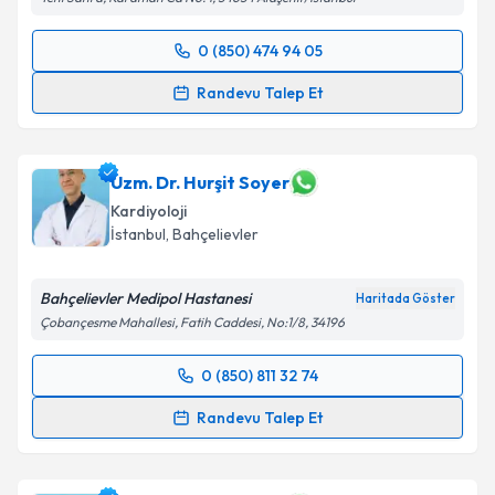
0 (850) 474 94 05
Randevu Takvimi Talebi
Randevu Talep Et
Prof. Dr. Müslüm Şahin
için randevu takvimi talebi
oluşturun. Size bu uzmandan randevu almanız için bir
takvim hazırlandığında e-posta ile bilgilendireceğiz.
Uzm. Dr. Hurşit Soyer
Kardiyoloji
E-posta Adresiniz
İstanbul
, Bahçelievler
Bahçelievler Medipol Hastanesi
Haritada Göster
Çobançesme Mahallesi, Fatih Caddesi, No:1/8, 34196
Kişisel verilerimin işlenmesine ilişkin
Aydınlatma
Metni
'ni okudum ve kişisel verilerimin belirtilen
0 (850) 811 32 74
kapsamda işlenmesini kabul ediyorum.
Randevu Takvimi Talebi
Randevu Talep Et
Takvim Talebini Gönder
Uzm. Dr. Hurşit Soyer
için randevu takvimi talebi
oluşturun. Size bu uzmandan randevu almanız için bir