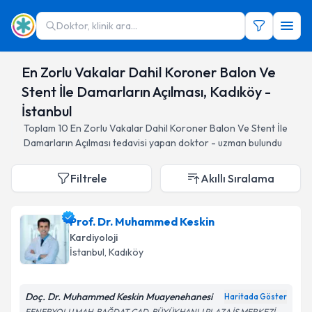
Doktor, klinik ara...
En Zorlu Vakalar Dahil Koroner Balon Ve
Stent İle Damarların Açılması, Kadıköy -
İstanbul
Toplam
10
En Zorlu Vakalar Dahil Koroner Balon Ve Stent İle
Damarların Açılması
tedavisi yapan doktor - uzman bulundu
Filtrele
Akıllı Sıralama
Prof. Dr. Muhammed Keskin
Kardiyoloji
İstanbul
, Kadıköy
Doç. Dr. Muhammed Keskin Muayenehanesi
Haritada Göster
FENERYOLU MAH. BAĞDAT CAD. BÜYÜKHANLI PLAZA İŞ MERKEZİ