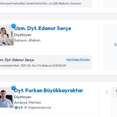
Kişisel
huriyet mahallesi, İsmet İnönü blv., no 226 Atakum, Samsun
okudum
işlenm
Uzm. Dyt.
Size bu uzm
Uzm. Dyt. Edanur Serçe
hazırlandığ
Diyetisyen
E-posta Ad
Samsun
, Atakum
B
m. Dyt. Edanur Serçe
Haritada Göster
Kişisel
imahalle Mah. 3121. Sk. No:1/4 Atakum/SAMSUN
okudum
işlenm
Dyt. Furkan Büyükbayraktar
Diyetisyen
Amasya
, Merkez
4.9
(
9
Değerlendirme)