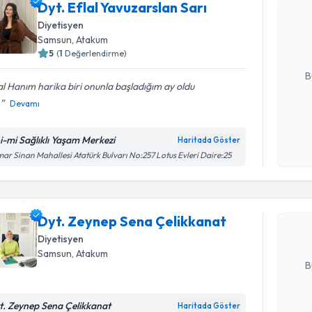
Dyt. Eflal
Dyt. Eflal Yavuzarslan Sarı
oluşturun. 
Diyetisyen
hazırlandığ
Samsun
, Atakum
5
(
1
Değerlendirme)
E-posta Ad
B
al Hanım harika biri onunla başladığım ay oldu
.
Devamı
Kişisel
okudum
i-mi Sağlıklı Yaşam Merkezi
Haritada Göster
Randevu T
işlenm
ar Sinan Mahallesi Atatürk Bulvarı No:257 Lotus Evleri Daire:25
Dyt. Zeyn
oluşturun. 
Dyt. Zeynep Sena Çelikkanat
hazırlandığ
Diyetisyen
E-posta Ad
Samsun
, Atakum
B
t. Zeynep Sena Çelikkanat
Haritada Göster
Randevu T