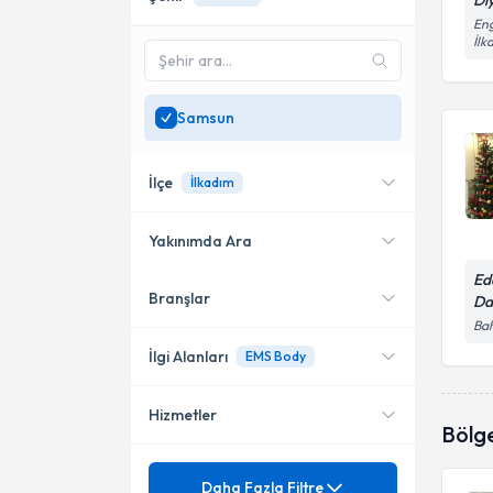
Di
Eng
İl
Samsun
İlçe
İlkadım
Yakınımda Ara
Ed
Branşlar
Da
Konumuma yakın uzmanları
Atakum
göster
Bah
İlkadım
İlgi Alanları
EMS Body
Hizmetler
Diyetisyen
Bölg
Ünvan
Andulasyon Terapisi
Daha Fazla Filtre