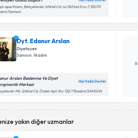
yetisyen Göksu Başkurt
Haritada Göster
Kişisel
in apartmanı, Bahçelievler, İstiklal Cd. no:182 kat:5 no:7, 55070
Randevu T
kadım/Samsun
okudum
işlenm
Dyt. Edan
bu uzmandan
Dyt. Edanur Arslan
posta ile bi
Diyetisyen
Samsun
, İlkadım
E-posta Ad
B
anur Arslan Beslenme Ve Diyet
Haritada Göster
nışmanlık Merkezi
Kişisel
çelievler Mh. İstiklal Cd. Özden Apt. No: 132/7 İlkadım/SAMSUN
okudum
işlenm
Randevu T
enize yakın diğer uzmanlar