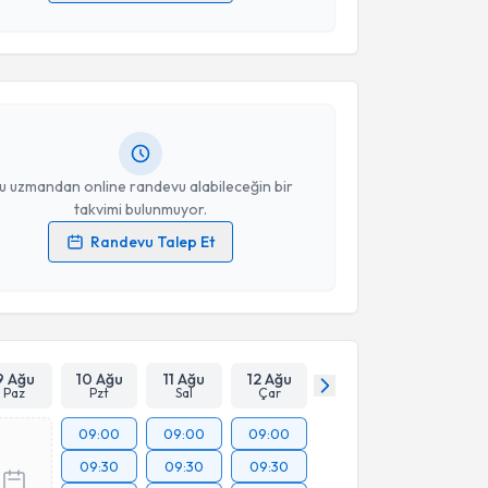
 verilerimin işlenmesine ilişkin
Aydınlatma Metni
'ni
 ve kişisel verilerimin belirtilen kapsamda
esini kabul ediyorum.
 Edanur Serçe
için randevu takvimi talebi oluşturun.
andan randevu almanız için bir takvim
ında e-posta ile bilgilendireceğiz.
Takvim Talebini Gönder
resiniz
u uzmandan online randevu alabileceğin bir
takvimi bulunmuyor.
Randevu Talep Et
 verilerimin işlenmesine ilişkin
Aydınlatma Metni
'ni
 ve kişisel verilerimin belirtilen kapsamda
esini kabul ediyorum.
Takvim Talebini Gönder
9 Ağu
10 Ağu
11 Ağu
12 Ağu
Paz
Pzt
Sal
Çar
09:00
09:00
09:00
09:30
09:30
09:30