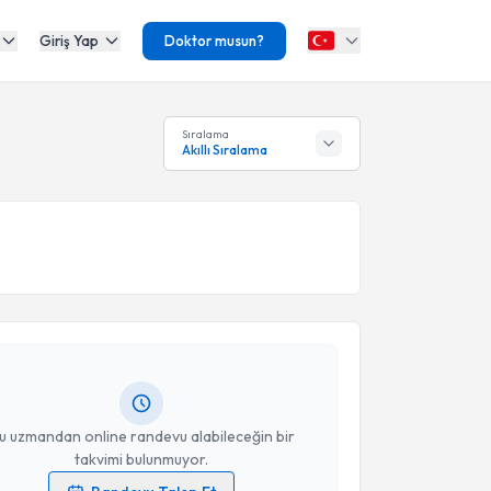
Giriş Yap
Doktor musun?
Sıralama
Akıllı Sıralama
akvimi Talebi
u Başkurt
için randevu takvimi talebi oluşturun. Size
 randevu almanız için bir takvim hazırlandığında e-
lgilendireceğiz.
resiniz
u uzmandan online randevu alabileceğin bir
takvimi bulunmuyor.