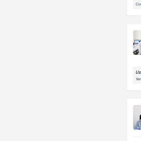
Cum
Uz
Yen