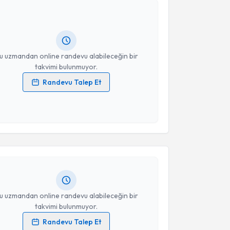
 Yavuzarslan Sarı
için randevu takvimi talebi
Size bu uzmandan randevu almanız için bir takvim
ında e-posta ile bilgilendireceğiz.
resiniz
u uzmandan online randevu alabileceğin bir
takvimi bulunmuyor.
Randevu Talep Et
 verilerimin işlenmesine ilişkin
Aydınlatma Metni
'ni
 ve kişisel verilerimin belirtilen kapsamda
akvimi Talebi
esini kabul ediyorum.
ep Sena Çelikkanat
için randevu takvimi talebi
Takvim Talebini Gönder
Size bu uzmandan randevu almanız için bir takvim
ında e-posta ile bilgilendireceğiz.
resiniz
u uzmandan online randevu alabileceğin bir
takvimi bulunmuyor.
Randevu Talep Et
akvimi Talebi