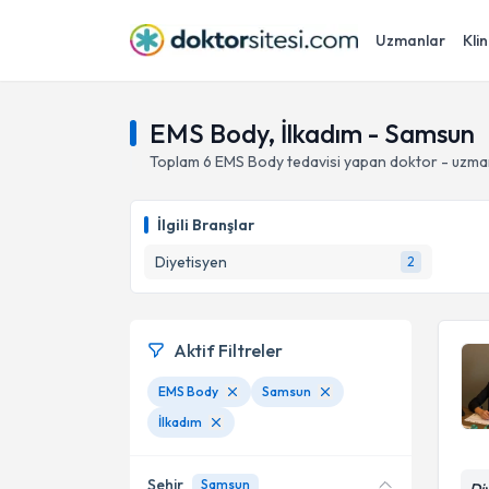
Uzmanlar
Klin
EMS Body, İlkadım - Samsun
Toplam
6
EMS Body
tedavisi yapan doktor - uzma
İlgili Branşlar
Diyetisyen
2
Aktif Filtreler
EMS Body
Samsun
İlkadım
Şehir
Samsun