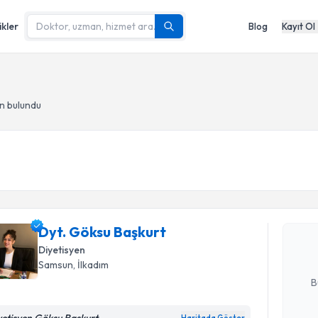
ikler
Blog
Kayıt Ol
n bulundu
Randevu T
Dyt. Göks
bu uzmandan
Dyt. Göksu Başkurt
posta ile bi
Diyetisyen
E-posta Ad
Samsun
, İlkadım
B