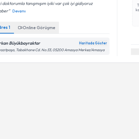
ki doktorumla tanışmışım iyiki var çok iyi gidiyoruz
ka
aber
Devamı
dres
1
Online Görüşme
rkan Büyükbayraktar
Haritada Göster
yazıtpaşa, Tabakhane Cd. No:33, 05200 Amasya Merkez/Amasya