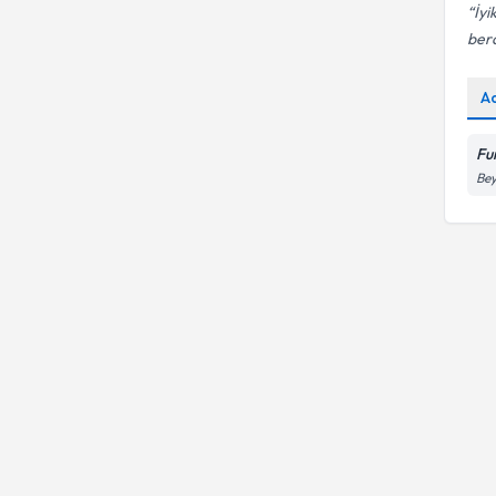
İyi
ber
A
Fu
Be