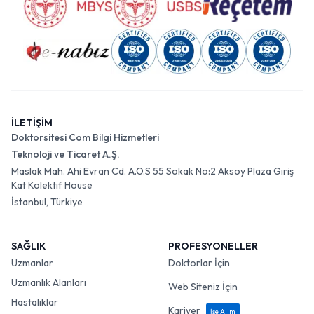
İLETİŞİM
Doktorsitesi Com Bilgi Hizmetleri
Teknoloji ve Ticaret A.Ş.
Maslak Mah. Ahi Evran Cd. A.O.S 55 Sokak No:2 Aksoy Plaza Giriş
Kat Kolektif House
İstanbul, Türkiye
SAĞLIK
PROFESYONELLER
Uzmanlar
Doktorlar İçin
Uzmanlık Alanları
Web Siteniz İçin
Hastalıklar
Kariyer
İşe Alım