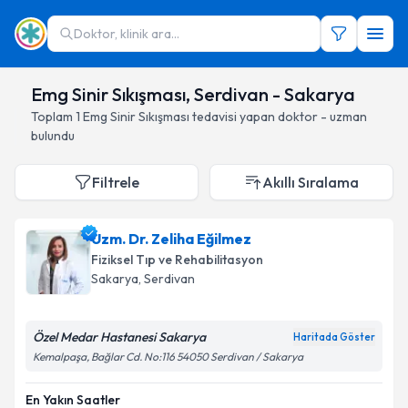
Doktor, klinik ara...
Emg Sinir Sıkışması, Serdivan - Sakarya
Toplam
1
Emg Sinir Sıkışması
tedavisi yapan doktor - uzman
bulundu
Filtrele
Akıllı Sıralama
Uzm. Dr. Zeliha Eğilmez
Fiziksel Tıp ve Rehabilitasyon
Sakarya
, Serdivan
Özel Medar Hastanesi Sakarya
Haritada Göster
Kemalpaşa, Bağlar Cd. No:116 54050 Serdivan / Sakarya
En Yakın Saatler