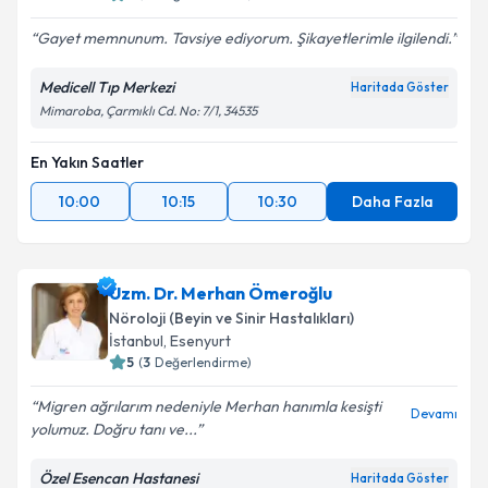
E-posta Adresiniz
Gayet memnunum. Tavsiye ediyorum. Şikayetlerimle ilgilendi.
Medicell Tıp Merkezi
Haritada Göster
Mimaroba, Çarmıklı Cd. No: 7/1, 34535
Kişisel verilerimin işlenmesine ilişkin
Aydınlatma
Metni
'ni okudum ve kişisel verilerimin belirtilen
En Yakın Saatler
kapsamda işlenmesini kabul ediyorum.
10:00
10:15
10:30
Daha Fazla
Takvim Talebini Gönder
Uzm. Dr. Merhan Ömeroğlu
Nöroloji (Beyin ve Sinir Hastalıkları)
İstanbul
, Esenyurt
5
(
3
Değerlendirme)
Migren ağrılarım nedeniyle Merhan hanımla kesişti
Devamı
yolumuz. Doğru tanı ve...
Özel Esencan Hastanesi
Haritada Göster