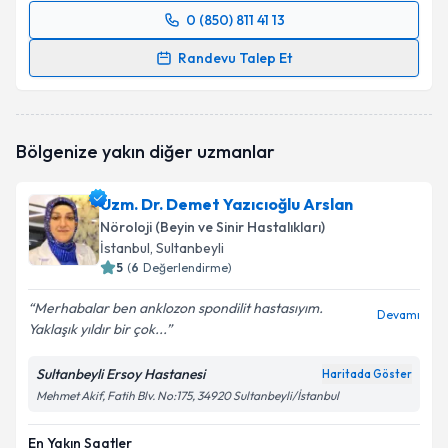
0 (850) 811 41 13
Randevu Takvimi Talebi
Randevu Talep Et
Uzm. Dr. Kübra Batum
için randevu takvimi talebi
oluşturun. Size bu uzmandan randevu almanız için bir
takvim hazırlandığında e-posta ile bilgilendireceğiz.
Bölgenize yakın diğer uzmanlar
E-posta Adresiniz
Uzm. Dr. Demet Yazıcıoğlu Arslan
Nöroloji (Beyin ve Sinir Hastalıkları)
İstanbul
, Sultanbeyli
5
(
6
Değerlendirme)
Kişisel verilerimin işlenmesine ilişkin
Aydınlatma
Metni
'ni okudum ve kişisel verilerimin belirtilen
Merhabalar ben anklozon spondilit hastasıyım.
kapsamda işlenmesini kabul ediyorum.
Devamı
Yaklaşık yıldır bir çok...
Sultanbeyli Ersoy Hastanesi
Takvim Talebini Gönder
Haritada Göster
Mehmet Akif, Fatih Blv. No:175, 34920 Sultanbeyli/İstanbul
En Yakın Saatler