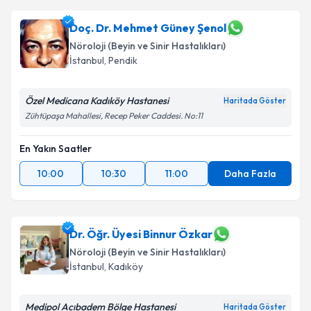
Doç. Dr. Mehmet Güney Şenol
Nöroloji (Beyin ve Sinir Hastalıkları)
İstanbul
, Pendik
Özel Medicana Kadıköy Hastanesi
Haritada Göster
Zühtüpaşa Mahallesi, Recep Peker Caddesi. No:11
En Yakın Saatler
10:00
10:30
11:00
Daha Fazla
Dr. Öğr. Üyesi Binnur Özkar
Nöroloji (Beyin ve Sinir Hastalıkları)
İstanbul
, Kadıköy
Medipol Acıbadem Bölge Hastanesi
Haritada Göster