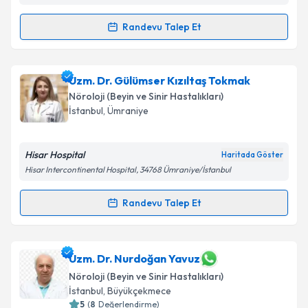
Randevu Talep Et
Randevu Takvimi Talebi
Prof. Dr. Dilek İnce Günal
için randevu takvimi
Uzm. Dr. Gülümser Kızıltaş Tokmak
talebi oluşturun. Size bu uzmandan randevu almanız
Nöroloji (Beyin ve Sinir Hastalıkları)
için bir takvim hazırlandığında e-posta ile
İstanbul
, Ümraniye
bilgilendireceğiz.
E-posta Adresiniz
Hisar Hospital
Haritada Göster
Hisar Intercontinental Hospital, 34768 Ümraniye/İstanbul
Randevu Talep Et
Randevu Takvimi Talebi
Kişisel verilerimin işlenmesine ilişkin
Aydınlatma
Metni
'ni okudum ve kişisel verilerimin belirtilen
kapsamda işlenmesini kabul ediyorum.
Uzm. Dr. Gülümser Kızıltaş Tokmak
için randevu
Uzm. Dr. Nurdoğan Yavuz
takvimi talebi oluşturun. Size bu uzmandan randevu
Nöroloji (Beyin ve Sinir Hastalıkları)
almanız için bir takvim hazırlandığında e-posta ile
Takvim Talebini Gönder
İstanbul
, Büyükçekmece
bilgilendireceğiz.
5
(
8
Değerlendirme)