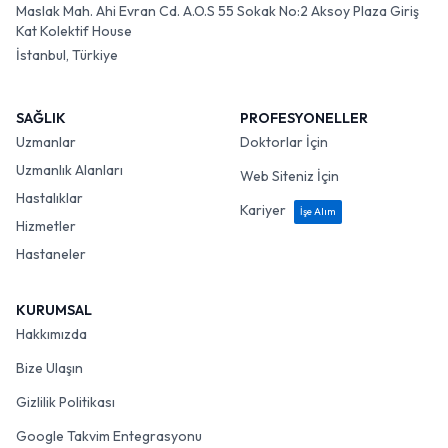
Maslak Mah. Ahi Evran Cd. A.O.S 55 Sokak No:2 Aksoy Plaza Giriş
Kat Kolektif House
İstanbul, Türkiye
SAĞLIK
PROFESYONELLER
Uzmanlar
Doktorlar İçin
Uzmanlık Alanları
Web Siteniz İçin
Hastalıklar
Kariyer
İşe Alım
Hizmetler
Hastaneler
KURUMSAL
Hakkımızda
Bize Ulaşın
Gizlilik Politikası
Google Takvim Entegrasyonu