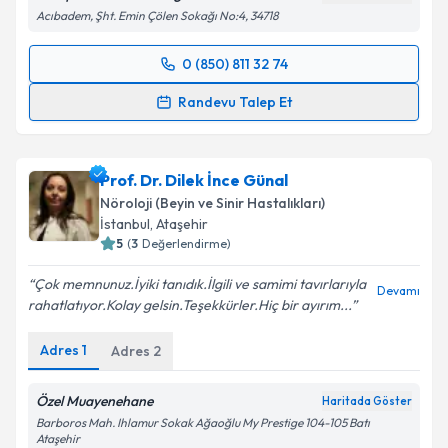
Acıbadem, Şht. Emin Çölen Sokağı No:4, 34718
0 (850) 811 32 74
Randevu Takvimi Talebi
Randevu Talep Et
Dr. Öğr. Üyesi Binnur Özkar
için randevu takvimi
talebi oluşturun. Size bu uzmandan randevu almanız
Prof. Dr. Dilek İnce Günal
için bir takvim hazırlandığında e-posta ile
bilgilendireceğiz.
Nöroloji (Beyin ve Sinir Hastalıkları)
İstanbul
, Ataşehir
E-posta Adresiniz
5
(
3
Değerlendirme)
Çok memnunuz.İyiki tanıdık.İlgili ve samimi tavırlarıyla
Devamı
rahatlatıyor.Kolay gelsin.Teşekkürler.Hiç bir ayırım...
Kişisel verilerimin işlenmesine ilişkin
Aydınlatma
Adres
1
Adres
2
Metni
'ni okudum ve kişisel verilerimin belirtilen
kapsamda işlenmesini kabul ediyorum.
Özel Muayenehane
Haritada Göster
Barboros Mah. Ihlamur Sokak Ağaoğlu My Prestige 104-105 Batı
Ataşehir
Takvim Talebini Gönder