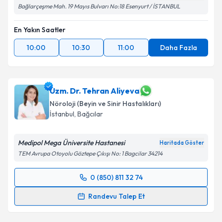
Bağlarçeşme Mah. 19 Mayıs Bulvarı No:18 Esenyurt / İSTANBUL
En Yakın Saatler
10:00
10:30
11:00
Daha Fazla
Uzm. Dr. Tehran Aliyeva
Nöroloji (Beyin ve Sinir Hastalıkları)
İstanbul
, Bağcılar
Medipol Mega Üniversite Hastanesi
Haritada Göster
TEM Avrupa Otoyolu Göztepe Çıkışı No: 1 Bagcilar 34214
0 (850) 811 32 74
Randevu Takvimi Talebi
Randevu Talep Et
Uzm. Dr. Tehran Aliyeva
için randevu takvimi talebi