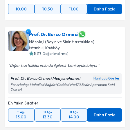
10:00
10:30
11:00
Daha Fazla
Prof. Dr. Burcu Örmeci
Nöroloji (Beyin ve Sinir Hastalıkları)
İstanbul
, Kadıköy
5
(
17
Değerlendirme)
Diğer hastalıklarımla da ilgilenir beni aydınlatıyor
Prof. Dr. Burcu Örmeci Muayenehanesi
Haritada Göster
Fenerbahçe Mahallesi Bağdat Caddesi No:170 Bedir Apartmanı Kat:1
Daire:4
En Yakın Saatler
11 Ağu
11 Ağu
11 Ağu
Daha Fazla
13:00
13:30
14:00