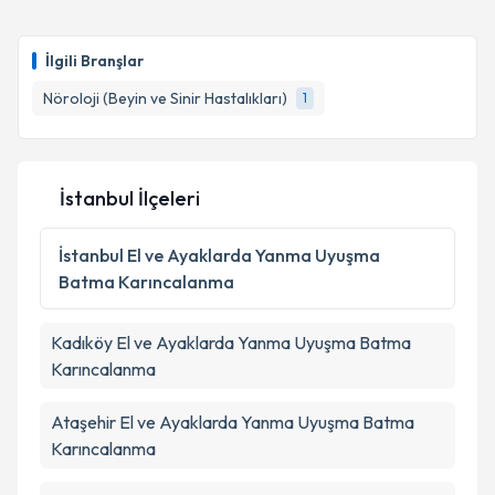
oluşturun. Size bu uzmandan randevu almanız için bir
takvim hazırlandığında e-posta ile bilgilendireceğiz.
İlgili Branşlar
E-posta Adresiniz
Nöroloji (Beyin ve Sinir Hastalıkları)
1
Kişisel verilerimin işlenmesine ilişkin
Aydınlatma
İstanbul İlçeleri
Metni
'ni okudum ve kişisel verilerimin belirtilen
kapsamda işlenmesini kabul ediyorum.
İstanbul
El ve Ayaklarda Yanma Uyuşma
Batma Karıncalanma
Takvim Talebini Gönder
Kadıköy
El ve Ayaklarda Yanma Uyuşma Batma
Karıncalanma
Ataşehir
El ve Ayaklarda Yanma Uyuşma Batma
Karıncalanma