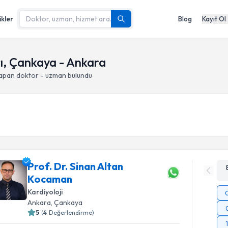
ikler
Blog
Kayıt Ol
ı, Çankaya - Ankara
yapan doktor - uzman bulundu
Prof. Dr. Sinan Altan
Kocaman
Kardiyoloji
Ankara
, Çankaya
5
(
4
Değerlendirme)