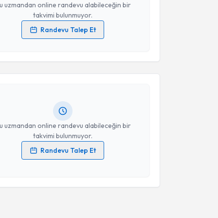
u uzmandan online randevu alabileceğin bir
takvimi bulunmuyor.
Randevu Talep Et
 verilerimin işlenmesine ilişkin
Aydınlatma Metni
'ni
akvimi Talebi
 ve kişisel verilerimin belirtilen kapsamda
esini kabul ediyorum.
Hüseyin Ayhan
için randevu takvimi talebi oluşturun.
andan randevu almanız için bir takvim
Takvim Talebini Gönder
ında e-posta ile bilgilendireceğiz.
resiniz
u uzmandan online randevu alabileceğin bir
takvimi bulunmuyor.
Randevu Talep Et
 verilerimin işlenmesine ilişkin
Aydınlatma Metni
'ni
 ve kişisel verilerimin belirtilen kapsamda
esini kabul ediyorum.
Takvim Talebini Gönder