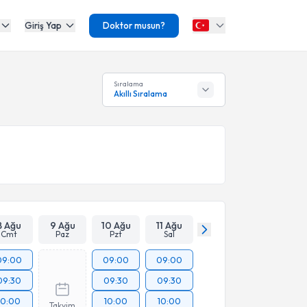
Giriş Yap
Doktor musun?
Sıralama
Akıllı Sıralama
8 Ağu
9 Ağu
10 Ağu
11 Ağu
Cmt
Paz
Pzt
Sal
09:00
09:00
09:00
09:30
09:30
09:30
10:00
10:00
10:00
Takvim