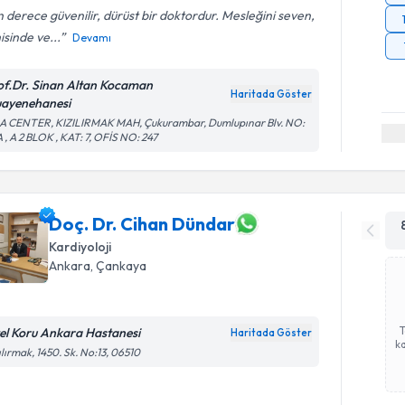
 derece güvenilir, dürüst bir doktordur. Mesleğini seven,
isinde ve...
Devamı
of.Dr. Sinan Altan Kocaman
Haritada Göster
ayenehanesi
A CENTER, KIZILIRMAK MAH, Çukurambar, Dumlupınar Blv. NO:
 , A 2 BLOK , KAT: 7, OFİS NO: 247
Doç. Dr. Cihan Dündar
Kardiyoloji
Ankara
, Çankaya
el Koru Ankara Hastanesi
Haritada Göster
ka
ılırmak, 1450. Sk. No:13, 06510