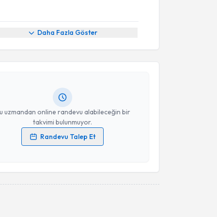
akvimi Talebi
Daha Fazla Göster
Zeynep Şeyma Turinay Ertop
için randevu takvimi
turun. Size bu uzmandan randevu almanız için bir
rlandığında e-posta ile bilgilendireceğiz.
resiniz
u uzmandan online randevu alabileceğin bir
takvimi bulunmuyor.
Randevu Talep Et
 verilerimin işlenmesine ilişkin
Aydınlatma Metni
'ni
 ve kişisel verilerimin belirtilen kapsamda
esini kabul ediyorum.
Takvim Talebini Gönder