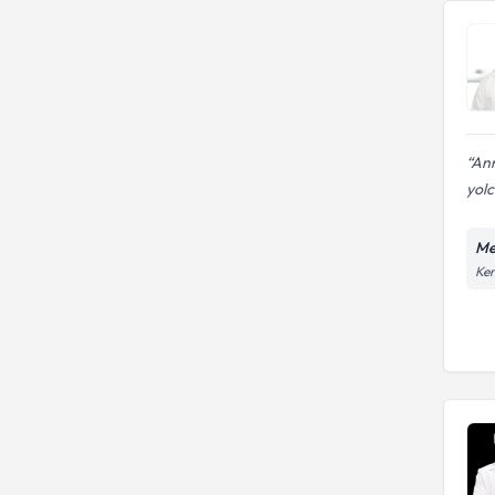
Ray Sigorta
Ann
yol
Me
Ken