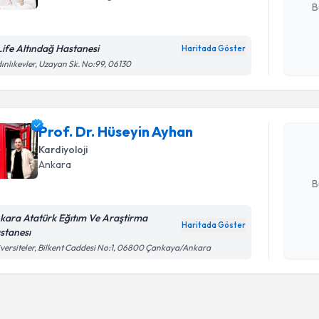
B
Life Altındağ Hastanesi
Haritada Göster
Kişisel
Randevu T
ınlıkevler, Uzayan Sk. No:99, 06130
okudum
işlenm
Prof. Dr. 
Size bu uzm
Prof. Dr. Hüseyin Ayhan
hazırlandığ
Kardiyoloji
Ankara
E-posta Ad
B
kara Atatürk Eğıtım Ve Araştirma
Haritada Göster
stanesı
Kişisel
versiteler, Bilkent Caddesi No:1, 06800 Çankaya/Ankara
okudum
işlenm