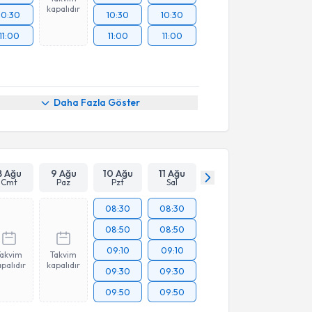
kapalıdır
10:30
10:30
10:30
11:00
11:00
11:00
Daha Fazla Göster
8 Ağu
9 Ağu
10 Ağu
11 Ağu
Cmt
Paz
Pzt
Sal
08:30
08:30
08:50
08:50
09:10
09:10
Takvim
Takvim
palıdır
kapalıdır
09:30
09:30
09:50
09:50