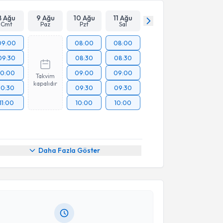
8 Ağu
9 Ağu
10 Ağu
11 Ağu
Cmt
Paz
Pzt
Sal
09:00
08:00
08:00
09:30
08:30
08:30
10:00
09:00
09:00
Takvim
kapalıdır
10:30
09:30
09:30
11:00
10:00
10:00
akvimi Talebi
Daha Fazla Göster
ydın Karanfil
için randevu takvimi talebi oluşturun.
andan randevu almanız için bir takvim
ında e-posta ile bilgilendireceğiz.
resiniz