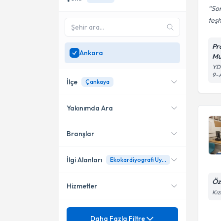
Son
teşh
Pr
Ankara
Mu
YD
9-A
İlçe
Çankaya
Yakınımda Ara
Branşlar
Konumuma yakın uzmanları
Çankaya
göster
Altındağ
İlgi Alanları
Ekokardiyografi Uygulamaları
Yenimahalle
Öz
Hizmetler
Kardiyoloji
Kız
Sigorta
Ekokardiyografi
Daha Fazla Filtre