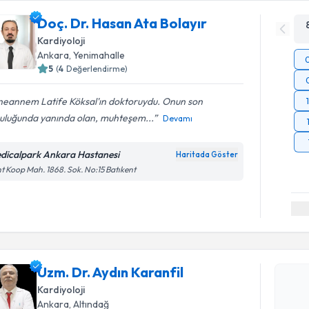
Doç. Dr. Hasan Ata Bolayır
Kardiyoloji
Ankara
, Yenimahalle
5
(
4
Değerlendirme)
eannem Latife Köksal'ın doktoruydu. Onun son
culuğunda yanında olan, muhteşem...
Devamı
dicalpark Ankara Hastanesi
Haritada Göster
t Koop Mah. 1868. Sok. No:15 Batıkent
Randevu T
Uzm. Dr. A
Size bu uzm
Uzm. Dr. Aydın Karanfil
hazırlandığ
Kardiyoloji
E-posta Ad
Ankara
, Altındağ