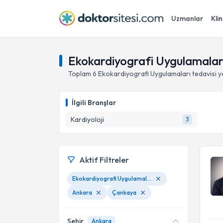
Uzmanlar
Klin
Ekokardiyografi Uygulamalar
Toplam
6
Ekokardiyografi Uygulamaları
tedavisi 
İlgili Branşlar
Kardiyoloji
3
Aktif Filtreler
Ekokardiyografi Uygulamaları
Ankara
Çankaya
Şehir
Ankara