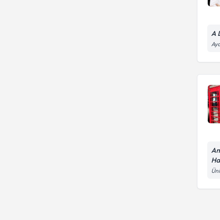
A 
Ayd
An
Ha
Üni