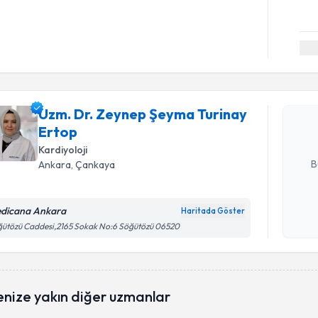
Randevu T
Uzm. Dr. 
talebi oluş
Uzm. Dr. Zeynep Şeyma Turinay
takvim hazı
Ertop
E-posta Ad
Kardiyoloji
B
Ankara
, Çankaya
dicana Ankara
Haritada Göster
Kişisel
ütözü Caddesi,2165 Sokak No:6 Söğütözü 06520
okudum
işlenm
enize yakın diğer uzmanlar