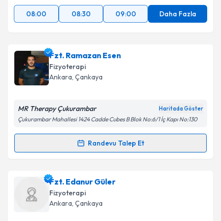
08:00
08:30
09:00
Daha Fazla
Fzt. Ramazan Esen
Fizyoterapi
Ankara
, Çankaya
MR Therapy Çukurambar
Haritada Göster
Çukurambar Mahallesi 1424 Cadde Cubes B Blok No:6/1 İç Kapı No:130
Randevu Talep Et
Randevu Takvimi Talebi
Fzt. Ramazan Esen
için randevu takvimi talebi
Fzt. Edanur Güler
oluşturun. Size bu uzmandan randevu almanız için bir
Fizyoterapi
takvim hazırlandığında e-posta ile bilgilendireceğiz.
Ankara
, Çankaya
E-posta Adresiniz