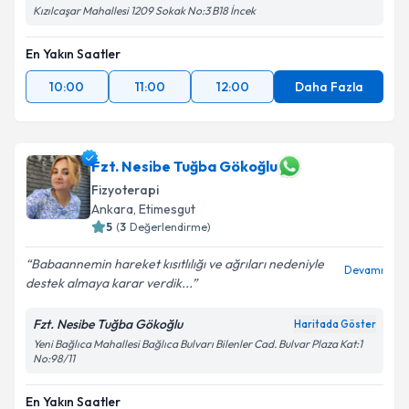
Kızılcaşar Mahallesi 1209 Sokak No:3 B18 İncek
En Yakın Saatler
10:00
11:00
12:00
Daha Fazla
Fzt. Nesibe Tuğba Gökoğlu
Fizyoterapi
Ankara
, Etimesgut
5
(
3
Değerlendirme)
Babaannemin hareket kısıtlılığı ve ağrıları nedeniyle
Devamı
destek almaya karar verdik...
Fzt. Nesibe Tuğba Gökoğlu
Haritada Göster
Yeni Bağlıca Mahallesi Bağlıca Bulvarı Bilenler Cad. Bulvar Plaza Kat:1
No:98/11
En Yakın Saatler