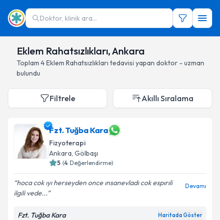
Doktor, klinik ara...
Eklem Rahatsızlıkları, Ankara
Toplam
4
Eklem Rahatsızlıkları
tedavisi yapan doktor - uzman
bulundu
Filtrele
Akıllı Sıralama
Fzt. Tuğba Kara
Fizyoterapi
Ankara
, Gölbaşı
5
(
4
Değerlendirme)
hoca cok ıyı herseyden once ınsanevladı cok espırıli
Devamı
ilgili vede...
Fzt. Tuğba Kara
Haritada Göster