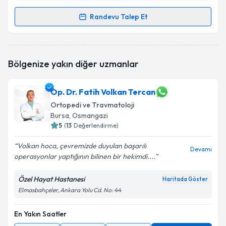
Randevu Talep Et
Randevu Takvimi Talebi
Op. Dr. Yaşar Akdoğan
için randevu takvimi talebi
Bölgenize yakın diğer uzmanlar
oluşturun. Size bu uzmandan randevu almanız için bir
takvim hazırlandığında e-posta ile bilgilendireceğiz.
Op. Dr. Fatih Volkan Tercan
E-posta Adresiniz
Ortopedi ve Travmatoloji
Bursa
, Osmangazi
5
(
13
Değerlendirme)
Kişisel verilerimin işlenmesine ilişkin
Aydınlatma
Volkan hoca, çevremizde duyulan başarılı
Devamı
Metni
'ni okudum ve kişisel verilerimin belirtilen
operasyonlar yaptığının bilinen bir hekimdi....
kapsamda işlenmesini kabul ediyorum.
Özel Hayat Hastanesi
Haritada Göster
Elmasbahçeler, Ankara Yolu Cd. No: 44
Takvim Talebini Gönder
En Yakın Saatler