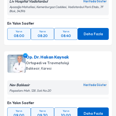
Liv Hospital Vadistanbul
Haritada Göster
Ayazağa Mahallesi, Kemerburgaz Caddesi, Vadistanbul Park Etabı, 7F
Blok, 34396
En Yakın Saatler
Yarın
Yarın
Yarın
Daha Fazla
08:00
08:20
08:40
Op. Dr. Hakan Kaynak
Ortopedi ve Travmatoloji
Balıkesir
, Karesi
Nev Balıkesir
Haritada Göster
Paşaalanı Mah. 128. Sok No:20
En Yakın Saatler
Yarın
Yarın
Yarın
Daha Fazla
09:00
09:30
10:00