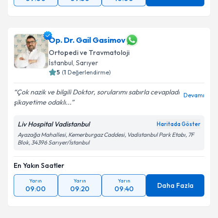
Op. Dr. Gail Gasimov
Ortopedi ve Travmatoloji
İstanbul
, Sarıyer
5
(
1
Değerlendirme)
Çok nazik ve bilgili Doktor, sorularımı sabırla cevapladı
Devamı
şikayetime odaklı...
Liv Hospital Vadistanbul
Haritada Göster
Ayazağa Mahallesi, Kemerburgaz Caddesi, Vadistanbul Park Etabı, 7F
Blok, 34396 Sarıyer/İstanbul
En Yakın Saatler
Yarın
Yarın
Yarın
Daha Fazla
09:00
09:20
09:40