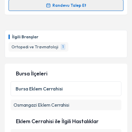
Randevu Talep Et
kapsamda işlenmesini kabul ediyorum.
Randevu Takvimi Talebi
Takvim Talebini Gönder
Op. Dr. Eyüp Can Mazlum
için randevu takvimi talebi
oluşturun. Size bu uzmandan randevu almanız için bir
İlgili Branşlar
takvim hazırlandığında e-posta ile bilgilendireceğiz.
Ortopedi ve Travmatoloji
1
E-posta Adresiniz
Bursa İlçeleri
Kişisel verilerimin işlenmesine ilişkin
Aydınlatma
Metni
'ni okudum ve kişisel verilerimin belirtilen
Bursa
Eklem Cerrahisi
kapsamda işlenmesini kabul ediyorum.
Osmangazi
Eklem Cerrahisi
Takvim Talebini Gönder
Eklem Cerrahisi ile İlgili Hastalıklar