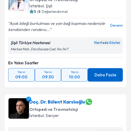
takvim hazırlandığında e-posta ile bilgilendireceğiz.
İstanbul
, Şişli
5
(
8
Değerlendirme)
E-posta Adresiniz
Ayak bileği burkulması ve yan bağ kopması nedeniyle
Devamı
kendisinden randevu...
Şişli Türkiye Hastanesi
Haritada Göster
Kişisel verilerimin işlenmesine ilişkin
Aydınlatma
Merkez Mah. Darülaceze Cad. No:14/1
Metni
'ni okudum ve kişisel verilerimin belirtilen
kapsamda işlenmesini kabul ediyorum.
En Yakın Saatler
Yarın
Yarın
Yarın
Takvim Talebini Gönder
Daha Fazla
09:00
09:30
10:00
Doç. Dr. Bülent Karslıoğlu
Ortopedi ve Travmatoloji
İstanbul
, Sarıyer