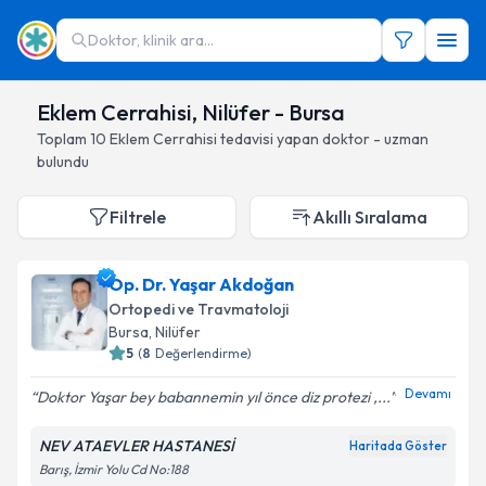
Doktor, klinik ara...
Eklem Cerrahisi, Nilüfer - Bursa
Toplam
10
Eklem Cerrahisi
tedavisi yapan doktor - uzman
bulundu
Filtrele
Akıllı Sıralama
Op. Dr. Yaşar Akdoğan
Ortopedi ve Travmatoloji
Bursa
, Nilüfer
5
(
8
Değerlendirme)
Devamı
Doktor Yaşar bey babannemin yıl önce diz protezi ,...
NEV ATAEVLER HASTANESİ
Haritada Göster
Barış, İzmir Yolu Cd No:188