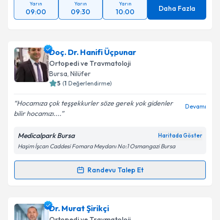
Yarın
Yarın
Yarın
Daha Fazla
09:00
09:30
10:00
Doç. Dr. Hanifi Üçpunar
Ortopedi ve Travmatoloji
Bursa
, Nilüfer
5
(
1
Değerlendirme)
Hocamıza çok teşşekkurler söze gerek yok gidenler
Devamı
bilir hocamızı....
Medicalpark Bursa
Haritada Göster
Haşim İşcan Caddesi Fomara Meydanı No:1 Osmangazi Bursa
Randevu Talep Et
Randevu Takvimi Talebi
Doç. Dr. Hanifi Üçpunar
için randevu takvimi talebi
Dr. Murat Şirikçi
oluşturun. Size bu uzmandan randevu almanız için bir
Ortopedi ve Travmatoloji