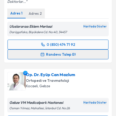
Doktorlar...
Adres
1
Adres
2
Uluslararası Eklem Merkezi
Haritada Göster
Darüşşafaka, Büyükdere Cd. No:40, 34457
0 (850) 474 71 92
Randevu Takvimi Talebi
Randevu Talep Et
Doç. Dr. Serkan Sürücü
için randevu takvimi talebi
oluşturun. Size bu uzmandan randevu almanız için bir
Op. Dr. Eyüp Can Mazlum
takvim hazırlandığında e-posta ile bilgilendireceğiz.
Ortopedi ve Travmatoloji
E-posta Adresiniz
Kocaeli
, Gebze
Gebze VM Medicalpark Hastanesi
Haritada Göster
Osman Yılmaz, Mahallesi, İstanbul Cd. No:26
Kişisel verilerimin işlenmesine ilişkin
Aydınlatma
Metni
'ni okudum ve kişisel verilerimin belirtilen