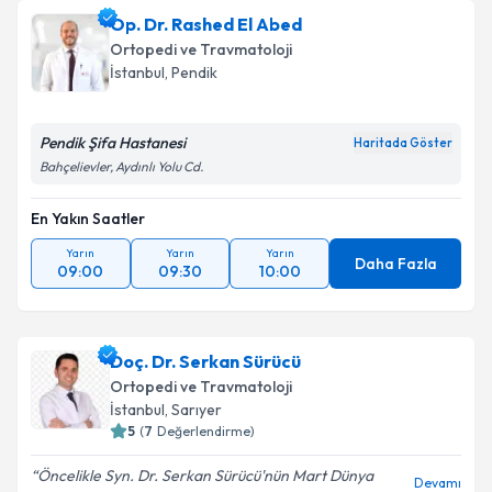
Op. Dr. Rashed El Abed
Ortopedi ve Travmatoloji
İstanbul
, Pendik
Pendik Şifa Hastanesi
Haritada Göster
Bahçelievler, Aydınlı Yolu Cd.
En Yakın Saatler
Yarın
Yarın
Yarın
Daha Fazla
09:00
09:30
10:00
Doç. Dr. Serkan Sürücü
Ortopedi ve Travmatoloji
İstanbul
, Sarıyer
5
(
7
Değerlendirme)
Öncelikle Syn. Dr. Serkan Sürücü'nün Mart Dünya
Devamı