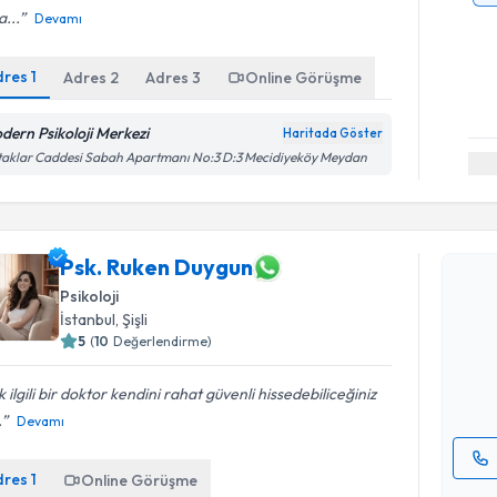
...
Devamı
dres
1
Adres
2
Adres
3
Online Görüşme
dern Psikoloji Merkezi
Haritada Göster
aklar Caddesi Sabah Apartmanı No:3 D:3 Mecidiyeköy Meydan
Randevu T
Psk. Ruken Duygun
Psk. Ruke
Psikoloji
bu uzmandan
İstanbul
, Şişli
posta ile bi
5
(
10
Değerlendirme)
E-posta Ad
 ilgili bir doktor kendini rahat güvenli hissedebiliceğiniz
.
Devamı
dres
1
Online Görüşme
Kişisel