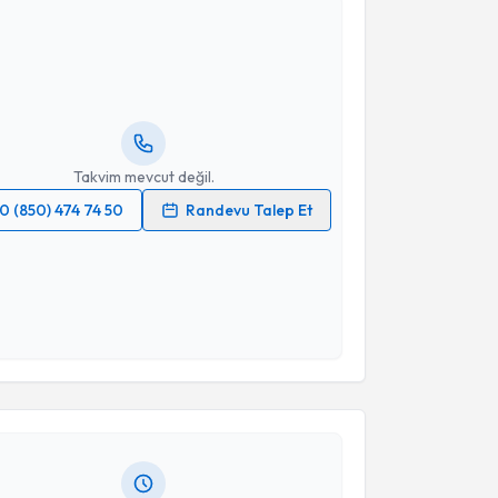
kolog Nurçin Eğercioğlu Gösterişli
için randevu
ebi oluşturun. Size bu uzmandan randevu almanız için
hazırlandığında e-posta ile bilgilendireceğiz.
resiniz
Takvim mevcut değil.
0 (850) 474 74 50
Randevu Talep Et
 verilerimin işlenmesine ilişkin
Aydınlatma Metni
'ni
 ve kişisel verilerimin belirtilen kapsamda
esini kabul ediyorum.
akvimi Talebi
Takvim Talebini Gönder
Aslı Songün
için randevu takvimi talebi oluşturun.
andan randevu almanız için bir takvim
ında e-posta ile bilgilendireceğiz.
resiniz