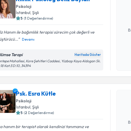
oluşturun. 
Psikoloji
hazırlandığ
İstanbul
, Şişli
5
(
1
Değerlendirme)
E-posta Ad
B
iz Hanım ile bağımlılık terapisi sürecim çok değerli ve
ştürücü...
Devamı
Kişisel
lümse Terapi
Haritada Göster
okudum
ntepe Mahallesi, Kore Şehitleri Caddesi, Yüzbaşı Kaya Aldogan Sk.
işlenm
18 Kat:3 D:10, 34394
Randevu T
Psk. Esra 
Psk. Esra Kütle
uzmandan ra
Psikoloji
posta ile bi
İstanbul
, Şişli
5
(
2
Değerlendirme)
E-posta Ad
B
a hanım bir terapist olarak kendinizi tanımanız ve