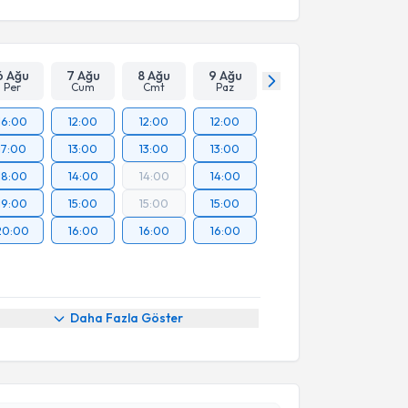
6 Ağu
7 Ağu
8 Ağu
9 Ağu
Per
Cum
Cmt
Paz
16:00
12:00
12:00
12:00
17:00
13:00
13:00
13:00
18:00
14:00
14:00
14:00
19:00
15:00
15:00
15:00
20:00
16:00
16:00
16:00
Daha Fazla Göster
akvimi Talebi