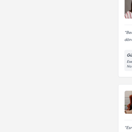
Bel
dönü
Gü
Ese
No:
Esr