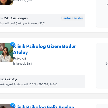
İstanbul
, Şişli
B
m.Psk. Aslı Songün
Haritada Göster
Randevu T
Kişisel
ikonağı cad. İpek apartman no:38/6
okudum
işlenm
Klinik Psi
talebi oluş
Klinik Psikolog Gizem Bodur
takvim hazı
Atalay
E-posta Ad
Psikoloji
B
İstanbul
, Şişli
to Psikoloji
Kişisel
askargazi, Vali Konağı Cd. No:21 D D:2, 34363
okudum
işlenm
Randevu T
Klinik Psikolog Beliz Baylan
Klinik Psi