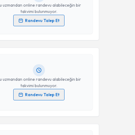
u uzmandan online randevu alabileceğin bir
takvimi bulunmuyor.
Randevu Talep Et
akvimi Talebi
 verilerimin işlenmesine ilişkin
Aydınlatma Metni
'ni
 ve kişisel verilerimin belirtilen kapsamda
esini kabul ediyorum.
kolog Gizem Bodur Atalay
için randevu takvimi
turun. Size bu uzmandan randevu almanız için bir
Takvim Talebini Gönder
rlandığında e-posta ile bilgilendireceğiz.
resiniz
u uzmandan online randevu alabileceğin bir
takvimi bulunmuyor.
Randevu Talep Et
 verilerimin işlenmesine ilişkin
Aydınlatma Metni
'ni
 ve kişisel verilerimin belirtilen kapsamda
esini kabul ediyorum.
akvimi Talebi
Takvim Talebini Gönder
kolog Beliz Baylan
için randevu takvimi talebi