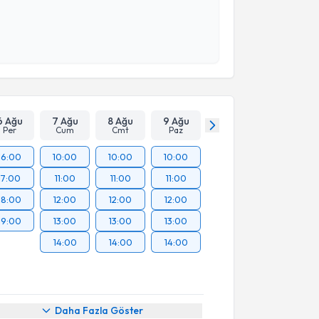
 ve kişisel verilerimin belirtilen kapsamda
esini kabul ediyorum.
Takvim Talebini Gönder
6 Ağu
7 Ağu
8 Ağu
9 Ağu
Per
Cum
Cmt
Paz
16:00
10:00
10:00
10:00
17:00
11:00
11:00
11:00
18:00
12:00
12:00
12:00
19:00
13:00
13:00
13:00
14:00
14:00
14:00
Daha Fazla Göster