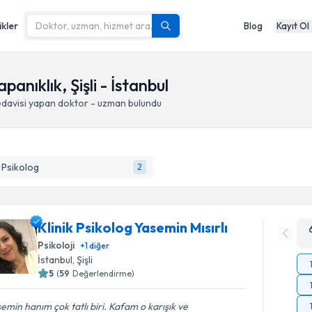
ikler
Blog
Kayıt Ol
anıklık, Şişli - İstanbul
edavisi yapan doktor - uzman bulundu
k Psikolog
2
Klinik Psikolog Yasemin Mısırlı
Psikoloji
+
1
diğer
İstanbul
, Şişli
5
(
59
Değerlendirme)
emin hanım çok tatlı biri. Kafam o karışık ve