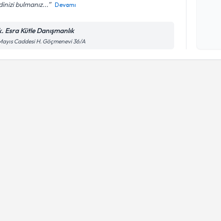
inizi bulmanız...
Devamı
Kişisel
okudum
k. Esra Kütle Danışmanlık
işlenm
Mayıs Caddesi H. Göçmenevi 36/A