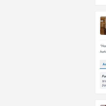
Bozuklukları
Aile terapisi
Har
hatı
A
Ful
19 
Şişl