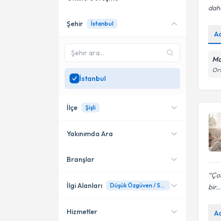
daha
Şehir
İstanbul
Online danışmanlık sunan
A
uzmanları göster
Sadece
İstanbul
bölgesinde
Mo
uzman ara
Ort
İstanbul
İlçe
Şişli
Yakınımda Ara
Branşlar
Konumuma yakın uzmanları
Şişli
göster
Çok
Kadıköy
İlgi Alanları
Düşük Özgüven / Sosyal İçe Kapanıklık
bir..
Bakırköy
Hizmetler
A
Psikoloji