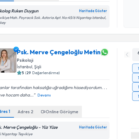
okudum
ikolog Ruken Duygun
işlenm
Haritada Göster
vikiye Mah. Poyracık Sok. Astoria Apt. No:45/6 Nişantaşı Istanbul,
rkey
Psk. Merve Çengeloğlu Metin
Psikoloji
İstanbul
, Şişli
5
(
29
Değerlendirme)
anlar tarafından haksızlığa uğradığımı hissediyordum. . .
ve hocam daha...
Devamı
dres
1
Adres
2
Online Görüşme
k. Merve Çengeloğlu - Yüz Yüze
Haritada Göster
li Nişantaşı Teşvikiye