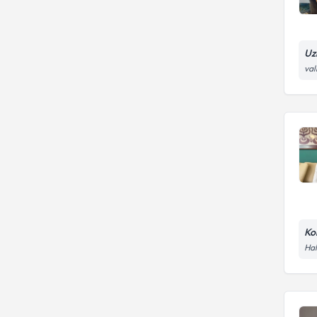
Uz
val
Kor
Hal