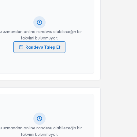
Size bu uzmandan randevu almanız için bir takvim
ında e-posta ile bilgilendireceğiz.
resiniz
u uzmandan online randevu alabileceğin bir
takvimi bulunmuyor.
Randevu Talep Et
 verilerimin işlenmesine ilişkin
Aydınlatma Metni
'ni
 ve kişisel verilerimin belirtilen kapsamda
esini kabul ediyorum.
akvimi Talebi
Takvim Talebini Gönder
Kütle
için randevu takvimi talebi oluşturun. Size bu
ndevu almanız için bir takvim hazırlandığında e-
lgilendireceğiz.
resiniz
u uzmandan online randevu alabileceğin bir
takvimi bulunmuyor.