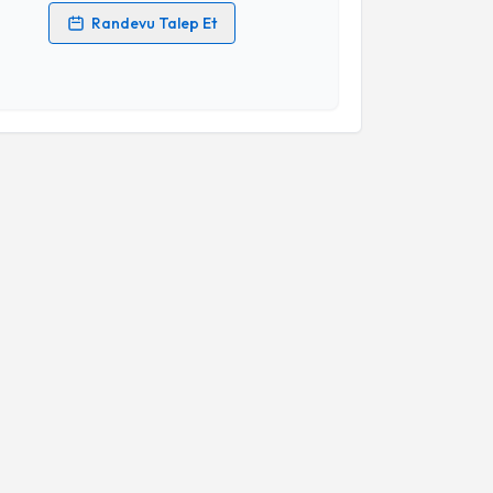
Randevu Talep Et
 verilerimin işlenmesine ilişkin
Aydınlatma Metni
'ni
 ve kişisel verilerimin belirtilen kapsamda
esini kabul ediyorum.
Takvim Talebini Gönder