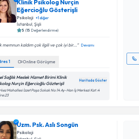
Klinik Psikolog Nurçin
Eğercioğlu Gösterişli
Klinik Psi
Psikoloji
+
1
diğer
takvimi tal
İstanbul
, Şişli
bir takvim 
5
(
15
Değerlendirme)
E-posta Ad
 memnun kaldım çok ilgili ve çok iyi bir...
Devamı
dres
1
Online Görüşme
Kişisel
okudum
el Sağlık Meslek Hizmet Birimi Klinik
işlenm
Haritada Göster
ikolog Nurçin Eğercioğlu Gözterişli
Randevu T
kez Mahallesi İzzet Paşa Sokak No:14 Ay-Han İş Merkezi Kat :4
re:23
Uzm. Psk. 
Size bu uzm
Uzm. Psk. Aslı Songün
hazırlandığ
Psikoloji
E-posta Ad