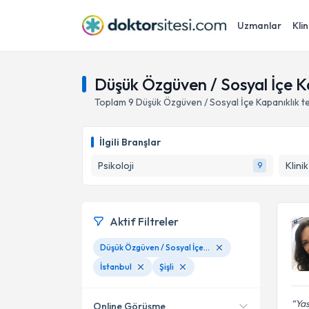
Uzmanlar
Klin
Düşük Özgüven / Sosyal İçe Kap
Toplam
9
Düşük Özgüven / Sosyal İçe Kapanıklık
t
İlgili Branşlar
Psikoloji
Klini
9
Aktif Filtreler
Düşük Özgüven / Sosyal İçe Kapanıklık
İstanbul
Şişli
Yas
Online Görüşme