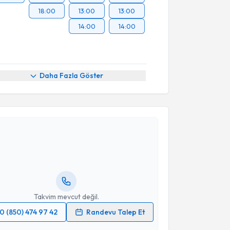
18:00
13:00
13:00
14:00
14:00
Daha Fazla Göster
akvimi Talebi
n Duygun
için randevu takvimi talebi oluşturun. Size
 randevu almanız için bir takvim hazırlandığında e-
lgilendireceğiz.
resiniz
Takvim mevcut değil.
0 (850) 474 97 42
Randevu Talep Et
 verilerimin işlenmesine ilişkin
Aydınlatma Metni
'ni