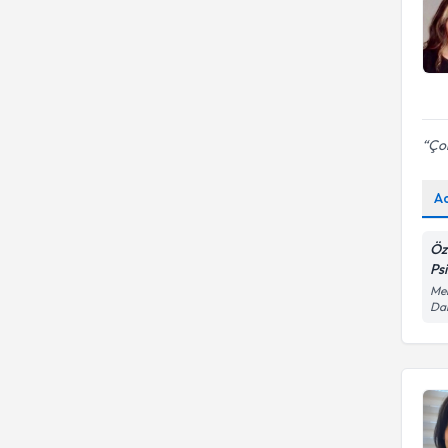
Çok
A
Öz
Ps
Mer
Dai