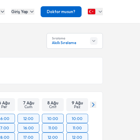
Giriş Yap
Doktor musun?
Sıralama
Akıllı Sıralama
6 Ağu
7 Ağu
8 Ağu
9 Ağu
Per
Cum
Cmt
Paz
16:00
12:00
10:00
10:00
17:00
16:00
11:00
11:00
18:00
17:00
12:00
12:00