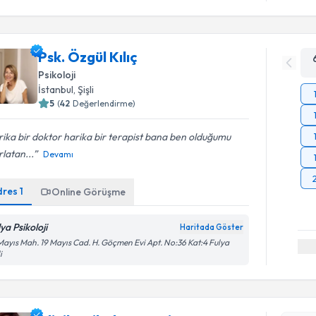
Psk. Özgül Kılıç
Psikoloji
İstanbul
, Şişli
5
(
42
Değerlendirme)
ika bir doktor harika bir terapist bana ben olduğumu
rlatan...
Devamı
dres
1
Online Görüşme
ya Psikoloji
Haritada Göster
Mayıs Mah. 19 Mayıs Cad. H. Göçmen Evi Apt. No:36 Kat:4 Fulya
i
Randevu T