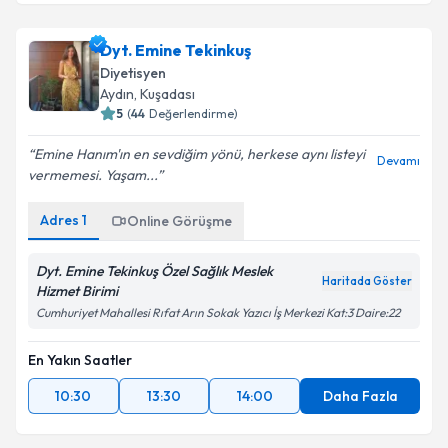
kapsamda işlenmesini kabul ediyorum.
Dyt. Sena Alpay
için randevu takvimi talebi oluşturun.
Dyt. Emine Tekinkuş
Size bu uzmandan randevu almanız için bir takvim
Takvim Talebini Gönder
Diyetisyen
hazırlandığında e-posta ile bilgilendireceğiz.
Aydın
, Kuşadası
5
(
44
Değerlendirme)
E-posta Adresiniz
Emine Hanım'ın en sevdiğim yönü, herkese aynı listeyi
Devamı
vermemesi. Yaşam...
Adres
1
Online Görüşme
Kişisel verilerimin işlenmesine ilişkin
Aydınlatma
Metni
'ni okudum ve kişisel verilerimin belirtilen
kapsamda işlenmesini kabul ediyorum.
Dyt. Emine Tekinkuş Özel Sağlık Meslek
Haritada Göster
Hizmet Birimi
Cumhuriyet Mahallesi Rıfat Arın Sokak Yazıcı İş Merkezi Kat:3 Daire:22
Takvim Talebini Gönder
En Yakın Saatler
10:30
13:30
14:00
Daha Fazla