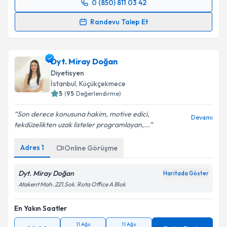
0 (850) 811 03 42
Randevu Takvimi Talebi
Randevu Talep Et
Dyt. Tuba Aydın
için randevu takvimi talebi oluşturun.
Size bu uzmandan randevu almanız için bir takvim
Dyt. Miray Doğan
hazırlandığında e-posta ile bilgilendireceğiz.
Diyetisyen
E-posta Adresiniz
İstanbul
, Küçükçekmece
5
(
95
Değerlendirme)
Son derece konusuna hakim, motive edici,
Devamı
tekdüzelikten uzak listeler programlayan,...
Kişisel verilerimin işlenmesine ilişkin
Aydınlatma
Metni
'ni okudum ve kişisel verilerimin belirtilen
Adres
1
Online Görüşme
kapsamda işlenmesini kabul ediyorum.
Dyt. Miray Doğan
Haritada Göster
Takvim Talebini Gönder
Atakent Mah. 221.Sok. Rota Office A Blok
En Yakın Saatler
11 Ağu
11 Ağu