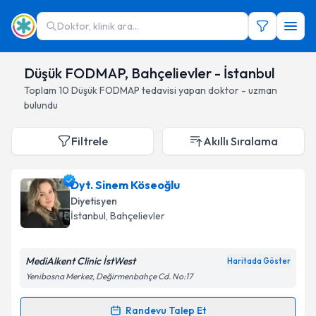
Doktor, klinik ara...
Düşük FODMAP, Bahçelievler - İstanbul
Toplam
10
Düşük FODMAP
tedavisi yapan doktor - uzman
bulundu
Filtrele
Akıllı Sıralama
Dyt. Sinem Köseoğlu
Diyetisyen
İstanbul
, Bahçelievler
MediAlkent Clinic İstWest
Haritada Göster
Yenibosna Merkez, Değirmenbahçe Cd. No:17
Randevu Talep Et