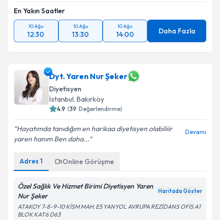
En Yakın Saatler
10 Ağu
10 Ağu
10 Ağu
Daha Fazla
12:30
13:30
14:00
Dyt. Yaren Nur Şeker
Diyetisyen
İstanbul
, Bakırköy
4.9
(
39
Değerlendirme)
Hayatımda tanıdığım en harikaa diyetisyen olabiliiir
Devamı
yaren hanım Ben daha...
Adres
1
Online Görüşme
Özel Sağlık Ve Hizmet Birimi Diyetisyen Yaren
Haritada Göster
Nur Şeker
ATAKOY 7-8-9-10 KİSM MAH. E5 YANYOL AVRUPA REZİDANS OFİS A1
BLOK KAT6 D63