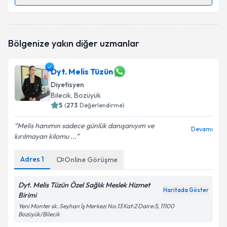
Randevu Takvimi Talebi
Dyt. Sinem Köseoğlu
için randevu takvimi talebi
Bölgenize yakın diğer uzmanlar
oluşturun. Size bu uzmandan randevu almanız için bir
takvim hazırlandığında e-posta ile bilgilendireceğiz.
Dyt. Melis Tüzün
E-posta Adresiniz
Diyetisyen
Bilecik
, Bozüyük
5
(
273
Değerlendirme)
Kişisel verilerimin işlenmesine ilişkin
Aydınlatma
Melis hanımın sadece günlük danışanıyım ve
Devamı
Metni
'ni okudum ve kişisel verilerimin belirtilen
kırılmayan kilomu ...
kapsamda işlenmesini kabul ediyorum.
Adres
1
Online Görüşme
Takvim Talebini Gönder
Dyt. Melis Tüzün Özel Sağlık Meslek Hizmet
Haritada Göster
Birimi
Yeni Monter sk. Seyhan İş Merkezi No:13 Kat:2 Daire:5, 11100
Bozüyük/Bilecik