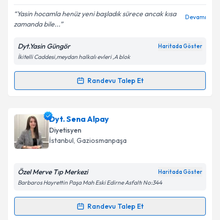
Yasin hocamla henüz yeni başladık sürece ancak kısa
Devamı
zamanda bile...
Dyt.Yasin Güngör
Haritada Göster
İkitelli Caddesi,meydan halkalı evleri ,A blok
Randevu Talep Et
Randevu Takvimi Talebi
Dyt. Yasin Güngör
için randevu takvimi talebi
Dyt. Sena Alpay
oluşturun. Size bu uzmandan randevu almanız için bir
Diyetisyen
takvim hazırlandığında e-posta ile bilgilendireceğiz.
İstanbul
, Gaziosmanpaşa
E-posta Adresiniz
Özel Merve Tıp Merkezi
Haritada Göster
Barbaros Hayrettin Paşa Mah Eski Edirne Asfaltı No:344
Kişisel verilerimin işlenmesine ilişkin
Aydınlatma
Randevu Talep Et
Randevu Takvimi Talebi
Metni
'ni okudum ve kişisel verilerimin belirtilen