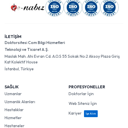
İLETİŞİM
Doktorsitesi Com Bilgi Hizmetleri
Teknoloji ve Ticaret A.Ş.
Maslak Mah. Ahi Evran Cd. A.O.S 55 Sokak No:2 Aksoy Plaza Giriş
Kat Kolektif House
İstanbul, Türkiye
SAĞLIK
PROFESYONELLER
Uzmanlar
Doktorlar İçin
Uzmanlık Alanları
Web Siteniz İçin
Hastalıklar
Kariyer
İşe Alım
Hizmetler
Hastaneler