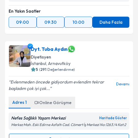
En Yakın Saatler
09:00
09:30
10:00
Daha Fazla
Dyt. Tuba Aydın
Diyetisyen
İstanbul
, Arnavutköy
5
(
291
Değerlendirme)
Evlenmeden öncede gidiyordum evlendim tekrar
Devamı
başladım çok iyi çok...
Adres
1
Online Görüşme
Nefes Sağlıklı Yaşam Merkezi
Haritada Göster
Merkez Mah. Eski Edirne Asfaltı Cad. Cömert İş Merkezi No:1263 /4 Kat:2