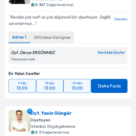
5
(
147
Değerlendirme)
Kendisi çok naif ve çok düşünceli bir diyetisyen. Sağlık
Devamı
sorunlarınızı...
Adres
1
Online Görüşme
Dyt. Derya ERSÖNMEZ
Haritada Göster
Feneryolu mah
En Yakın Saatler
11 Ağu
18 Ağu
25 Ağu
Daha Fazla
13:00
13:00
13:00
Dyt. Yasin Güngör
Diyetisyen
İstanbul
, Küçükçekmece
5
(
1
Değerlendirme)