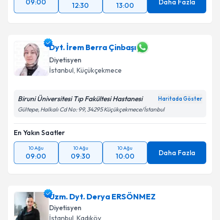
09:00
Daha Fazla
12:30
13:00
Dyt. İrem Berra Çinbaşı
Diyetisyen
İstanbul
, Küçükçekmece
Biruni Üniversitesi Tıp Fakültesi Hastanesi
Haritada Göster
Gültepe, Halkalı Cd No: 99, 34295 Küçükçekmece/İstanbul
En Yakın Saatler
10 Ağu
10 Ağu
10 Ağu
Daha Fazla
09:00
09:30
10:00
Uzm. Dyt. Derya ERSÖNMEZ
Diyetisyen
İstanbul
, Kadıköy