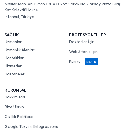
Maslak Mah. Ahi Evran Cd. A.O.S 55 Sokak No:2 Aksoy Plaza Giriş
Kat Kolektif House
İstanbul, Türkiye
SAĞLIK
PROFESYONELLER
Uzmanlar
Doktorlar İçin
Uzmanlık Alanları
Web Siteniz İçin
Hastalıklar
Kariyer
İşe Alım
Hizmetler
Hastaneler
KURUMSAL
Hakkımızda
Bize Ulaşın
Gizlilik Politikası
Google Takvim Entegrasyonu