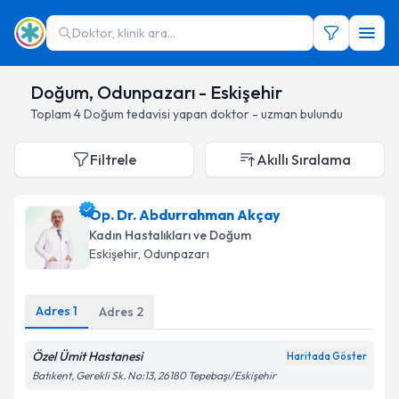
Doktor, klinik ara...
Doğum, Odunpazarı - Eskişehir
Toplam
4
Doğum
tedavisi yapan doktor - uzman bulundu
Filtrele
Akıllı Sıralama
Op. Dr. Abdurrahman Akçay
Kadın Hastalıkları ve Doğum
Eskişehir
, Odunpazarı
Adres
1
Adres
2
Özel Ümit Hastanesi
Haritada Göster
Batıkent, Gerekli Sk. No:13, 26180 Tepebaşı/Eskişehir