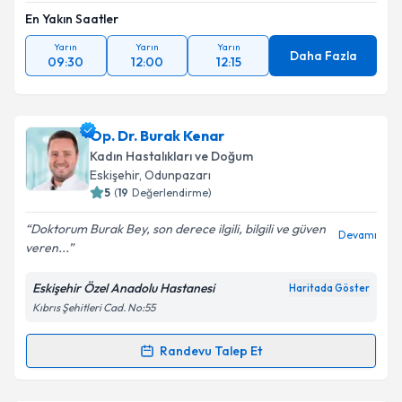
En Yakın Saatler
Yarın
Yarın
Yarın
Daha Fazla
09:30
12:00
12:15
Op. Dr. Burak Kenar
Kadın Hastalıkları ve Doğum
Eskişehir
, Odunpazarı
5
(
19
Değerlendirme)
Doktorum Burak Bey, son derece ilgili, bilgili ve güven
Devamı
veren...
Eskişehir Özel Anadolu Hastanesi
Haritada Göster
Kıbrıs Şehitleri Cad. No:55
Randevu Talep Et
Randevu Takvimi Talebi