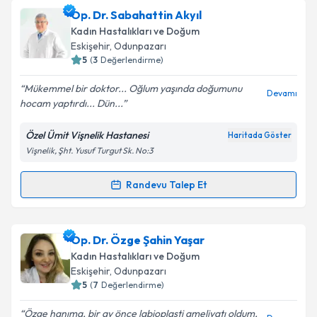
Op. Dr. Burak Kenar
için randevu takvimi talebi
Op. Dr. Sabahattin Akyıl
oluşturun. Size bu uzmandan randevu almanız için bir
Kadın Hastalıkları ve Doğum
takvim hazırlandığında e-posta ile bilgilendireceğiz.
Eskişehir
, Odunpazarı
5
(
3
Değerlendirme)
E-posta Adresiniz
Mükemmel bir doktor... Oğlum yaşında doğumunu
Devamı
hocam yaptırdı... Dün...
Özel Ümit Vişnelik Hastanesi
Haritada Göster
Kişisel verilerimin işlenmesine ilişkin
Aydınlatma
Vişnelik, Şht. Yusuf Turgut Sk. No:3
Metni
'ni okudum ve kişisel verilerimin belirtilen
kapsamda işlenmesini kabul ediyorum.
Randevu Talep Et
Randevu Takvimi Talebi
Takvim Talebini Gönder
Op. Dr. Sabahattin Akyıl
için randevu takvimi talebi
Op. Dr. Özge Şahin Yaşar
oluşturun. Size bu uzmandan randevu almanız için bir
Kadın Hastalıkları ve Doğum
takvim hazırlandığında e-posta ile bilgilendireceğiz.
Eskişehir
, Odunpazarı
5
(
7
Değerlendirme)
E-posta Adresiniz
Özge hanıma, bir ay önce labioplasti ameliyatı oldum,