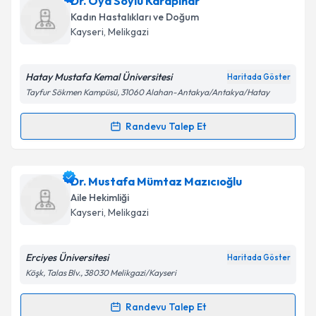
Dr. Oya Soylu Karapınar
talebi oluşturun. Size bu uzmandan randevu almanız
Kadın Hastalıkları ve Doğum
için bir takvim hazırlandığında e-posta ile
Kayseri
, Melikgazi
bilgilendireceğiz.
E-posta Adresiniz
Hatay Mustafa Kemal Üniversitesi
Haritada Göster
Tayfur Sökmen Kampüsü, 31060 Alahan-Antakya/Antakya/Hatay
Randevu Talep Et
Randevu Takvimi Talebi
Kişisel verilerimin işlenmesine ilişkin
Aydınlatma
Metni
'ni okudum ve kişisel verilerimin belirtilen
kapsamda işlenmesini kabul ediyorum.
Dr. Oya Soylu Karapınar
için randevu takvimi talebi
Dr. Mustafa Mümtaz Mazıcıoğlu
oluşturun. Size bu uzmandan randevu almanız için bir
Aile Hekimliği
takvim hazırlandığında e-posta ile bilgilendireceğiz.
Takvim Talebini Gönder
Kayseri
, Melikgazi
E-posta Adresiniz
Erciyes Üniversitesi
Haritada Göster
Köşk, Talas Blv., 38030 Melikgazi/Kayseri
Kişisel verilerimin işlenmesine ilişkin
Aydınlatma
Randevu Talep Et
Randevu Takvimi Talebi