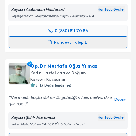
Kayseri Acıbadem Hastanesi
Haritada Göster
Seyitgazi Mah. Mustafa Kemal Paşa Bulvarı No:1/1-A
0 (850) 811 70 86
Randevu Takvimi Talebi
Randevu Talep Et
Doç. Dr. Mustafa Taş
için randevu takvimi talebi
oluşturun. Size bu uzmandan randevu almanız için bir
Op. Dr. Mustafa Oğuz Yılmaz
takvim hazırlandığında e-posta ile bilgilendireceğiz.
Kadın Hastalıkları ve Doğum
E-posta Adresiniz
Kayseri
, Kocasinan
5
(
13
Değerlendirme)
Normalde başka doktor ile gebeliğim talip ediliyordu o
Devamı
gün nst...
Kişisel verilerimin işlenmesine ilişkin
Aydınlatma
Metni
'ni okudum ve kişisel verilerimin belirtilen
Kayseri Şehir Hastanesi
Haritada Göster
kapsamda işlenmesini kabul ediyorum.
Şeker Mah. Muhsin YAZICIOĞLU Bulvarı No:77