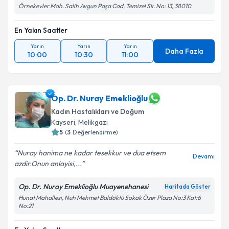
Örnekevler Mah. Salih Avgun Paşa Cad, Temizel Sk. No: 13, 38010
En Yakın Saatler
Yarın
Yarın
Yarın
Daha Fazla
10:00
10:30
11:00
Op. Dr. Nuray Emeklioğlu
Kadın Hastalıkları ve Doğum
Kayseri
, Melikgazi
5
(
3
Değerlendirme)
Nuray hanima ne kadar tesekkur ve dua etsem
Devamı
azdir.Onun anlayisi,...
Op. Dr. Nuray Emeklioğlu Muayenehanesi
Haritada Göster
Hunat Mahallesi, Nuh Mehmet Baldöktü Sokak Özer Plaza No:3 Kat:6
No:21