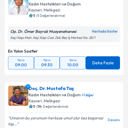
Kadın Hastalıkları ve Doğum
Kayseri
, Melikgazi
5
(
1
Değerlendirme)
Op. Dr. Ömer Bayrak Muayenehanesi
Haritada Göster
Keçi Kapı Mah. Keçi Kapı Cad. Zeki Bey İş Merkezi No: 28/1
En Yakın Saatler
Yarın
Yarın
Yarın
Daha Fazla
09:00
09:30
10:00
Doç. Dr. Mustafa Taş
Kadın Hastalıkları ve Doğum
+
1
diğer
Kayseri
, Melikgazi
5
(
114
Değerlendirme)
Umarım bu yorumum herkeze umut olur kez başarısız
Devamı
tüp...