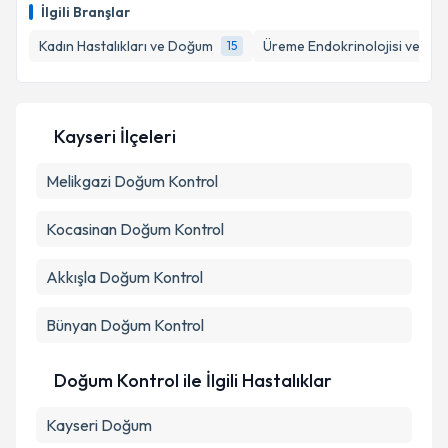
oluşturun. Size bu uzmandan randevu almanız için bir
İlgili Branşlar
takvim hazırlandığında e-posta ile bilgilendireceğiz.
Kadın Hastalıkları ve Doğum
Üreme Endokrinolojisi ve İnfer
15
E-posta Adresiniz
Kayseri İlçeleri
Kişisel verilerimin işlenmesine ilişkin
Aydınlatma
Melikgazi
Metni
Doğum Kontrol
'ni okudum ve kişisel verilerimin belirtilen
kapsamda işlenmesini kabul ediyorum.
Kocasinan
Doğum Kontrol
Takvim Talebini Gönder
Akkışla
Doğum Kontrol
Bünyan
Doğum Kontrol
Doğum Kontrol ile İlgili Hastalıklar
Kayseri Doğum