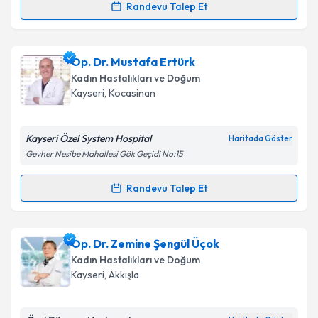
Takvim Talebini Gönder
Randevu Talep Et
Randevu Takvimi Talebi
Op. Dr. Mustafa Oğuz Yılmaz
için randevu takvimi
Op. Dr. Mustafa Ertürk
talebi oluşturun. Size bu uzmandan randevu almanız
Kadın Hastalıkları ve Doğum
için bir takvim hazırlandığında e-posta ile
Kayseri
, Kocasinan
bilgilendireceğiz.
E-posta Adresiniz
Kayseri Özel System Hospital
Haritada Göster
Gevher Nesibe Mahallesi Gök Geçidi No:15
Randevu Talep Et
Randevu Takvimi Talebi
Kişisel verilerimin işlenmesine ilişkin
Aydınlatma
Metni
'ni okudum ve kişisel verilerimin belirtilen
kapsamda işlenmesini kabul ediyorum.
Op. Dr. Mustafa Ertürk
için randevu takvimi talebi
Op. Dr. Zemine Şengül Üçok
oluşturun. Size bu uzmandan randevu almanız için bir
Kadın Hastalıkları ve Doğum
takvim hazırlandığında e-posta ile bilgilendireceğiz.
Takvim Talebini Gönder
Kayseri
, Akkışla
E-posta Adresiniz