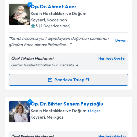
Takvim Talebini Gönder
Op. Dr. Hakan Kaya
için randevu takvimi talebi
Op. Dr. Ahmet Acer
oluşturun. Size bu uzmandan randevu almanız için bir
Kadın Hastalıkları ve Doğum
takvim hazırlandığında e-posta ile bilgilendireceğiz.
Kayseri
, Kocasinan
5
(
2
Değerlendirme)
E-posta Adresiniz
Kendi hocamız yurt dışındayken doğumun planlanan
Devamı
günden önce olması ihtimaline...
Özel Tekden Hastanesi
Haritada Göster
Kişisel verilerimin işlenmesine ilişkin
Aydınlatma
Gevher Nesibe Mahallesi Gür Sokak No : 4
Metni
'ni okudum ve kişisel verilerimin belirtilen
kapsamda işlenmesini kabul ediyorum.
Randevu Talep Et
Randevu Takvimi Talebi
Takvim Talebini Gönder
Op. Dr. Ahmet Acer
için randevu takvimi talebi
Op. Dr. Bihter Senem Feyzioğlu
oluşturun. Size bu uzmandan randevu almanız için bir
Kadın Hastalıkları ve Doğum
+
1
diğer
takvim hazırlandığında e-posta ile bilgilendireceğiz.
Kayseri
, Melikgazi
E-posta Adresiniz
Özel Erciyes Hastanesi
Haritada Göster