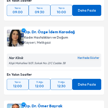
En Yakın Saatler
Yarın
Yarın
Yarın
Daha Fazla
09:00
09:30
10:00
Op. Dr. Özge İdem Karadağ
Kadın Hastalıkları ve Doğum
Kayseri
, Melikgazi
Nar Klinik
Haritada Göster
Köşk Mahallesi 1631. Sokak No: 2/C Cadde: 38
En Yakın Saatler
Yarın
11 Ağu
11 Ağu
Daha Fazla
12:00
12:00
12:30
Op. Dr. Ömer Bayrak