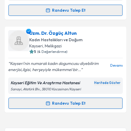
Randevu Talep Et
Randevu Takvimi Talebi
Kişisel verilerimin işlenmesine ilişkin
Aydınlatma
Metni
'ni okudum ve kişisel verilerimin belirtilen
kapsamda işlenmesini kabul ediyorum.
Dr. Hacı ibrahim Özdemir
için randevu takvimi
Uzm. Dr. Özgüç Altun
talebi oluşturun. Size bu uzmandan randevu almanız
Kadın Hastalıkları ve Doğum
için bir takvim hazırlandığında e-posta ile
Takvim Talebini Gönder
Kayseri
, Melikgazi
bilgilendireceğiz.
5
(
4
Değerlendirme)
E-posta Adresiniz
Kayseri'nin numaralı kadın dogumcusu diyebilirim
Devamı
enerjisi,ilgisi, herşeyiyle mükemmel bir...
Kayseri Eğitim Ve Araştırma Hastanesi
Haritada Göster
Sanayi, Atatürk Blv., 38010 Kocasinan/Kayseri
Kişisel verilerimin işlenmesine ilişkin
Aydınlatma
Metni
'ni okudum ve kişisel verilerimin belirtilen
kapsamda işlenmesini kabul ediyorum.
Randevu Talep Et
Randevu Takvimi Talebi
Takvim Talebini Gönder
Uzm. Dr. Özgüç Altun
için randevu takvimi talebi