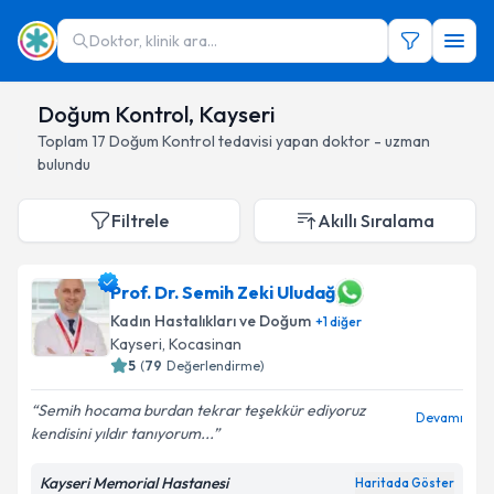
Doktor, klinik ara...
Doğum Kontrol, Kayseri
Toplam
17
Doğum Kontrol
tedavisi yapan doktor - uzman
bulundu
Filtrele
Akıllı Sıralama
Prof. Dr. Semih Zeki Uludağ
Kadın Hastalıkları ve Doğum
+
1
diğer
Kayseri
, Kocasinan
5
(
79
Değerlendirme)
Semih hocama burdan tekrar teşekkür ediyoruz
Devamı
kendisini yıldır tanıyorum...
Kayseri Memorial Hastanesi
Haritada Göster