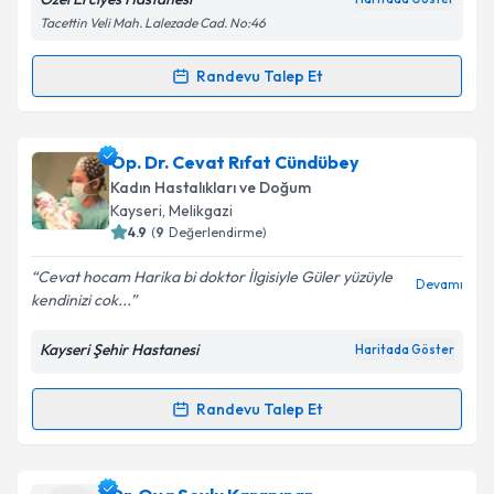
Tacettin Veli Mah. Lalezade Cad. No:46
Kişisel verilerimin işlenmesine ilişkin
Aydınlatma
Randevu Talep Et
Randevu Takvimi Talebi
Metni
'ni okudum ve kişisel verilerimin belirtilen
kapsamda işlenmesini kabul ediyorum.
Op. Dr. Bihter Senem Feyzioğlu
için randevu
Op. Dr. Cevat Rıfat Cündübey
takvimi talebi oluşturun. Size bu uzmandan randevu
Takvim Talebini Gönder
Kadın Hastalıkları ve Doğum
almanız için bir takvim hazırlandığında e-posta ile
Kayseri
, Melikgazi
bilgilendireceğiz.
4.9
(
9
Değerlendirme)
E-posta Adresiniz
Cevat hocam Harika bi doktor İlgisiyle Güler yüzüyle
Devamı
kendinizi cok...
Kayseri Şehir Hastanesi
Haritada Göster
Kişisel verilerimin işlenmesine ilişkin
Aydınlatma
Metni
'ni okudum ve kişisel verilerimin belirtilen
Randevu Talep Et
Randevu Takvimi Talebi
kapsamda işlenmesini kabul ediyorum.
Takvim Talebini Gönder
Op. Dr. Cevat Rıfat Cündübey
için randevu takvimi