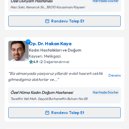
Özel Dünyam Hastanesi
Haritada Göster
Hacı Saki, Kenarcık Sk., 38010 Kocasinan/Kayseri
Kişisel verilerimin işlenmesine ilişkin
Aydınlatma
Randevu Talep Et
Randevu Takvimi Talebi
Metni
'ni okudum ve kişisel verilerimin belirtilen
kapsamda işlenmesini kabul ediyorum.
Op. Dr. Zemine Şengül Üçok
için randevu takvimi
Op. Dr. Hakan Kaya
talebi oluşturun. Size bu uzmandan randevu almanız
Takvim Talebini Gönder
Kadın Hastalıkları ve Doğum
için bir takvim hazırlandığında e-posta ile
Kayseri
, Melikgazi
bilgilendireceğiz.
4.9
(
2
Değerlendirme)
E-posta Adresiniz
Biz almanyada yasiyoruz yillardir evlat hasreti cektik
Devamı
gitmedigimiz doktorlar ve...
Özel Hüma Kadın Doğum Hastanesi
Haritada Göster
Tacettin Veli Mah. Seyyid Burhanettin Bulvarı No:58
Kişisel verilerimin işlenmesine ilişkin
Aydınlatma
Metni
'ni okudum ve kişisel verilerimin belirtilen
kapsamda işlenmesini kabul ediyorum.
Randevu Talep Et
Randevu Takvimi Talebi