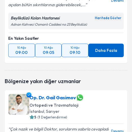
Devamı
açıdan bütün sıkıntılarınızı giderebilecek,...
Beylikdüzü Kolan Hastanesi
Haritada Göster
Adnan Kahveci Osmanlı Caddesi no 23 Beylikdüzü
En Yakın Saatler
10 Ağu
10 Ağu
10 Ağu
Daha Fazla
09:00
09:05
09:10
Bölgenize yakın diğer uzmanlar
Op. Dr. Gail Gasimov
Ortopedi ve Travmatoloji
İstanbul
, Sarıyer
5
(
1
Değerlendirme)
Çok nazik ve bilgili Doktor, sorularımı sabırla cevapladı
Devamı