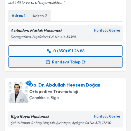
sakinlikle ve profesyonellikle...
Kişisel verilerimin işlenmesine ilişkin
Aydınlatma
Metni
'ni okudum ve kişisel verilerimin belirtilen
Adres
1
Adres
2
kapsamda işlenmesini kabul ediyorum.
Acıbadem Maslak Hastanesi
Haritada Göster
Takvim Talebini Gönder
Darüşşafaka, Büyükdere Cd. No:40, 34398
0 (850) 811 26 88
Randevu Takvimi Talebi
Randevu Talep Et
Prof. Dr. Javad Parvizi
için randevu takvimi talebi
oluşturun. Size bu uzmandan randevu almanız için bir
Op. Dr. Abdullah Heysem Doğan
takvim hazırlandığında e-posta ile bilgilendireceğiz.
Ortopedi ve Travmatoloji
E-posta Adresiniz
Çanakkale
, Biga
Biga Royal Hastanesi
Haritada Göster
Şehit Uzman Onbaşı Ulaş Mh, Şirintepe, Açıkgöz Cd No:3/B, 17200
Kişisel verilerimin işlenmesine ilişkin
Aydınlatma