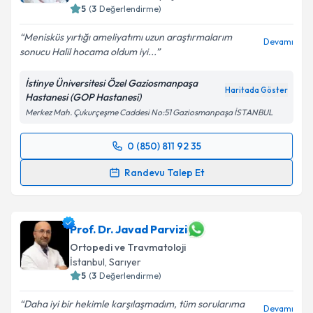
5
(
3
Değerlendirme)
Menisküs yırtığı ameliyatımı uzun araştırmalarım
Devamı
sonucu Halil hocama oldum iyi...
İstinye Üniversitesi Özel Gaziosmanpaşa
Haritada Göster
Hastanesi (GOP Hastanesi)
Merkez Mah. Çukurçeşme Caddesi No:51 Gaziosmanpaşa İSTANBUL
0 (850) 811 92 35
Randevu Takvimi Talebi
Randevu Talep Et
Op. Dr. Halil Büyükdoğan
için randevu takvimi talebi
oluşturun. Size bu uzmandan randevu almanız için bir
takvim hazırlandığında e-posta ile bilgilendireceğiz.
Prof. Dr. Javad Parvizi
Ortopedi ve Travmatoloji
E-posta Adresiniz
İstanbul
, Sarıyer
5
(
3
Değerlendirme)
Daha iyi bir hekimle karşılaşmadım, tüm sorularıma
Devamı