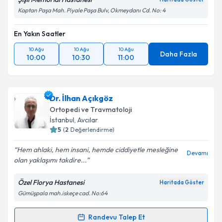
Kaptan Paşa Mah. Piyale Paşa Bulv, Okmeydanı Cd. No: 4
En Yakın Saatler
10 Ağu
10 Ağu
10 Ağu
Daha Fazla
10:00
10:30
11:00
Dr. İlhan Açıkgöz
Ortopedi ve Travmatoloji
İstanbul
, Avcılar
5
(
2
Değerlendirme)
Hem ahlaki, hem insani, hemde ciddiyetle mesleğine
Devamı
olan yaklaşımı takdire...
Özel Florya Hastanesi
Haritada Göster
Gümüşpala mah.iskeçe cad. No:64
Randevu Talep Et