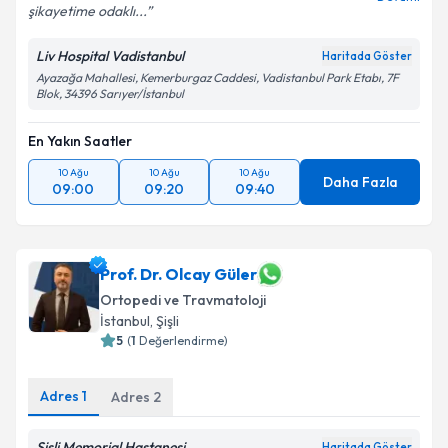
şikayetime odaklı...
Liv Hospital Vadistanbul
Haritada Göster
Ayazağa Mahallesi, Kemerburgaz Caddesi, Vadistanbul Park Etabı, 7F
Blok, 34396 Sarıyer/İstanbul
En Yakın Saatler
10 Ağu
10 Ağu
10 Ağu
Daha Fazla
09:00
09:20
09:40
Prof. Dr. Olcay Güler
Ortopedi ve Travmatoloji
İstanbul
, Şişli
5
(
1
Değerlendirme)
Adres
1
Adres
2
Şişli Memorial Hastanesi
Haritada Göster