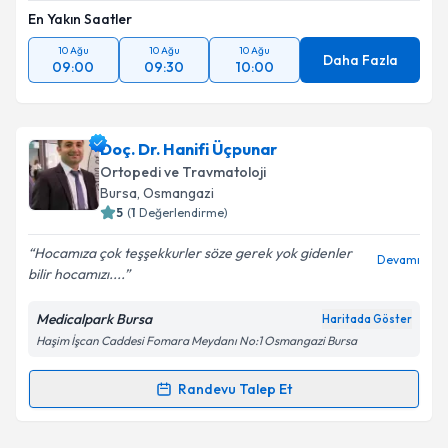
Metni
'ni okudum ve kişisel verilerimin belirtilen
En Yakın Saatler
kapsamda işlenmesini kabul ediyorum.
10 Ağu
10 Ağu
10 Ağu
Daha Fazla
09:00
09:30
10:00
Takvim Talebini Gönder
Doç. Dr. Hanifi Üçpunar
Ortopedi ve Travmatoloji
Bursa
, Osmangazi
5
(
1
Değerlendirme)
Hocamıza çok teşşekkurler söze gerek yok gidenler
Devamı
bilir hocamızı....
Medicalpark Bursa
Haritada Göster
Haşim İşcan Caddesi Fomara Meydanı No:1 Osmangazi Bursa
Randevu Talep Et
Randevu Takvimi Talebi