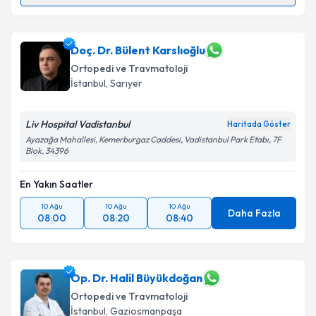
Randevu Takvimi Talebi
Dr. İlhan Açıkgöz
için randevu takvimi talebi
Doç. Dr. Bülent Karslıoğlu
oluşturun. Size bu uzmandan randevu almanız için bir
Ortopedi ve Travmatoloji
takvim hazırlandığında e-posta ile bilgilendireceğiz.
İstanbul
, Sarıyer
E-posta Adresiniz
Liv Hospital Vadistanbul
Haritada Göster
Ayazağa Mahallesi, Kemerburgaz Caddesi, Vadistanbul Park Etabı, 7F
Blok, 34396
Kişisel verilerimin işlenmesine ilişkin
Aydınlatma
En Yakın Saatler
Metni
'ni okudum ve kişisel verilerimin belirtilen
kapsamda işlenmesini kabul ediyorum.
10 Ağu
10 Ağu
10 Ağu
Daha Fazla
08:00
08:20
08:40
Takvim Talebini Gönder
Op. Dr. Halil Büyükdoğan
Ortopedi ve Travmatoloji
İstanbul
, Gaziosmanpaşa