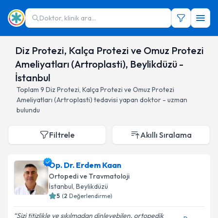
Doktor, klinik ara...
Diz Protezi, Kalça Protezi ve Omuz Protezi
Ameliyatları (Artroplasti), Beylikdüzü -
İstanbul
Toplam
9
Diz Protezi, Kalça Protezi ve Omuz Protezi
Ameliyatları (Artroplasti)
tedavisi yapan doktor - uzman
bulundu
Filtrele
Akıllı Sıralama
Op. Dr. Erdem Kaan
Ortopedi ve Travmatoloji
İstanbul
, Beylikdüzü
5
(
2
Değerlendirme)
Sizi titizlikle ve sıkılmadan dinleyebilen, ortopedik