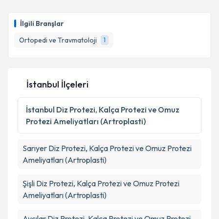
Doç. Dr. Hanifi Üçpunar
için randevu takvimi talebi
oluşturun. Size bu uzmandan randevu almanız için bir
İlgili Branşlar
takvim hazırlandığında e-posta ile bilgilendireceğiz.
Ortopedi ve Travmatoloji
1
E-posta Adresiniz
İstanbul İlçeleri
Kişisel verilerimin işlenmesine ilişkin
Aydınlatma
Metni
'ni okudum ve kişisel verilerimin belirtilen
İstanbul
Diz Protezi, Kalça Protezi ve Omuz
kapsamda işlenmesini kabul ediyorum.
Protezi Ameliyatları (Artroplasti)
Takvim Talebini Gönder
Sarıyer
Diz Protezi, Kalça Protezi ve Omuz Protezi
Ameliyatları (Artroplasti)
Şişli
Diz Protezi, Kalça Protezi ve Omuz Protezi
Ameliyatları (Artroplasti)
Avcılar
Diz Protezi, Kalça Protezi ve Omuz Protezi