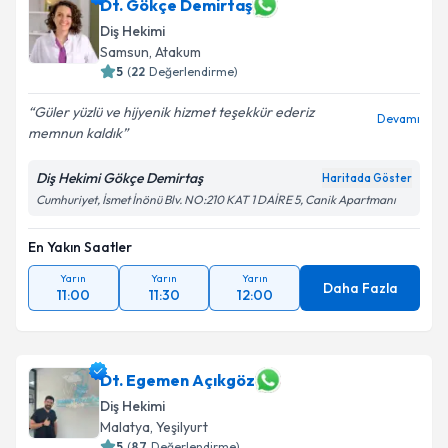
Dt. Gökçe Demirtaş
Diş Hekimi
Samsun
, Atakum
5
(
22
Değerlendirme)
Güler yüzlü ve hijyenik hizmet teşekkür ederiz
Devamı
memnun kaldık
Diş Hekimi Gökçe Demirtaş
Haritada Göster
Cumhuriyet, İsmet İnönü Blv. NO:210 KAT 1 DAİRE 5, Canik Apartmanı
En Yakın Saatler
Yarın
Yarın
Yarın
Daha Fazla
11:00
11:30
12:00
Dt. Egemen Açıkgöz
Diş Hekimi
Malatya
, Yeşilyurt
5
(
87
Değerlendirme)