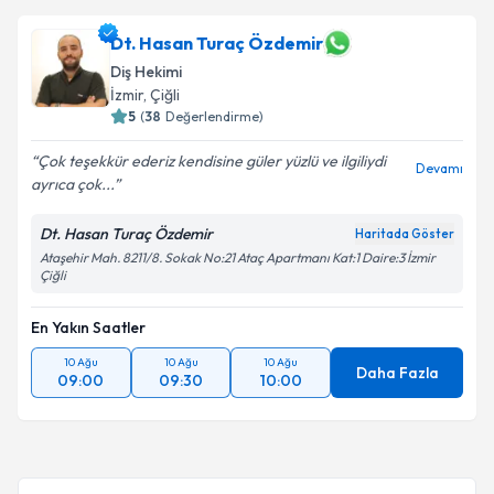
Dt. Hasan Turaç Özdemir
Diş Hekimi
İzmir
, Çiğli
5
(
38
Değerlendirme)
Çok teşekkür ederiz kendisine güler yüzlü ve ilgiliydi
Devamı
ayrıca çok...
Dt. Hasan Turaç Özdemir
Haritada Göster
Ataşehir Mah. 8211/8. Sokak No:21 Ataç Apartmanı Kat:1 Daire:3 İzmir
Çiğli
En Yakın Saatler
10 Ağu
10 Ağu
10 Ağu
Daha Fazla
09:00
09:30
10:00