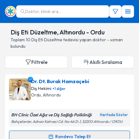
Doktor, klinik ara...
Diş Eti Düzeltme, Altınordu - Ordu
Toplam
10
Diş Eti Düzeltme
tedavisi yapan doktor - uzman
bulundu
Filtrele
Akıllı Sıralama
Dr. Dt. Burak Hamzaçebi
Diş Hekimi
+
1
diğer
Ordu
, Altınordu
BH Clinic Özel Ağız ve Diş Sağlığı Polikliniği
Haritada Göster
Bahçelievler, Adnan Kahveci Cd. No:46 D:.1, 52200 Altınordu / ORDU
Randevu Talep Et