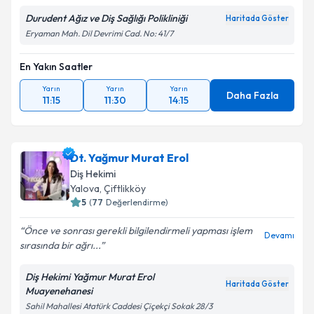
Durudent Ağız ve Diş Sağlığı Polikliniği
Haritada Göster
Eryaman Mah. Dil Devrimi Cad. No: 41/7
En Yakın Saatler
Yarın
Yarın
Yarın
Daha Fazla
11:15
11:30
14:15
Dt. Yağmur Murat Erol
Diş Hekimi
Yalova
, Çiftlikköy
5
(
77
Değerlendirme)
Önce ve sonrası gerekli bilgilendirmeli yapması işlem
Devamı
sırasında bir ağrı...
Diş Hekimi Yağmur Murat Erol
Haritada Göster
Muayenehanesi
Sahil Mahallesi Atatürk Caddesi Çiçekçi Sokak 28/3