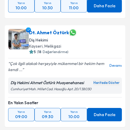
Yarın
Yarın
Yarın
Daha Fazla
10:00
10:30
11:00
Dt. Ahmet Öztürk
Diş Hekimi
Kayseri
, Melikgazi
5
(
18
Değerlendirme)
Çok ilgili alakalı herşeyiyle mükemmel bir hekim hem
Devamı
kendi ...
Diş Hekimi Ahmet Öztürk Muayenehanesi
Haritada Göster
Cumhuriyet Mah. Millet Cad. Hasoğlu Apt. 20/1 38030
En Yakın Saatler
Yarın
Yarın
Yarın
Daha Fazla
09:00
09:30
10:00