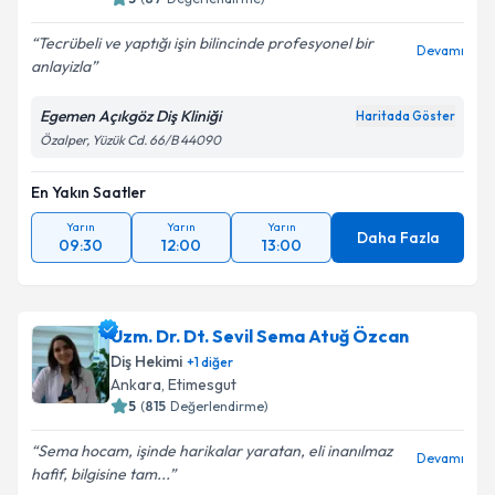
Tecrübeli ve yaptığı işin bilincinde profesyonel bir
Devamı
anlayizla
Egemen Açıkgöz Diş Kliniği
Haritada Göster
Özalper, Yüzük Cd. 66/B 44090
En Yakın Saatler
Yarın
Yarın
Yarın
Daha Fazla
09:30
12:00
13:00
Uzm. Dr. Dt. Sevil Sema Atuğ Özcan
Diş Hekimi
+
1
diğer
Ankara
, Etimesgut
5
(
815
Değerlendirme)
Sema hocam, işinde harikalar yaratan, eli inanılmaz
Devamı
hafif, bilgisine tam...