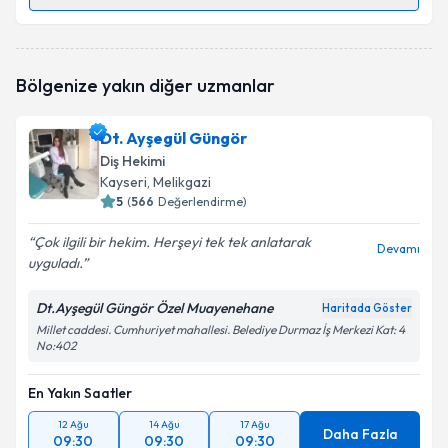
Randevu Takvimi Talebi
Dr. Dt. Burak Hamzaçebi
için randevu takvimi talebi
Bölgenize yakın diğer uzmanlar
oluşturun. Size bu uzmandan randevu almanız için bir
takvim hazırlandığında e-posta ile bilgilendireceğiz.
Dt. Ayşegül Güngör
E-posta Adresiniz
Diş Hekimi
Kayseri
, Melikgazi
5
(
566
Değerlendirme)
Çok ilgili bir hekim. Herşeyi tek tek anlatarak
Kişisel verilerimin işlenmesine ilişkin
Aydınlatma
Devamı
uyguladı.
Metni
'ni okudum ve kişisel verilerimin belirtilen
kapsamda işlenmesini kabul ediyorum.
Dt.Ayşegül Güngör Özel Muayenehane
Haritada Göster
Millet caddesi. Cumhuriyet mahallesi. Belediye Durmaz İş Merkezi Kat: 4
No:402
Takvim Talebini Gönder
En Yakın Saatler
12 Ağu
14 Ağu
17 Ağu
Daha Fazla
09:30
09:30
09:30