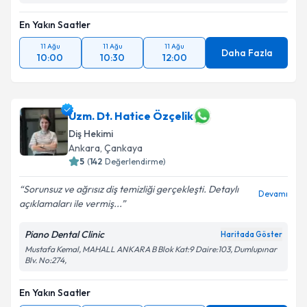
En Yakın Saatler
11 Ağu
11 Ağu
11 Ağu
Daha Fazla
10:00
10:30
12:00
Uzm. Dt. Hatice Özçelik
Diş Hekimi
Ankara
, Çankaya
5
(
142
Değerlendirme)
Sorunsuz ve ağrısız diş temizliği gerçekleşti. Detaylı
Devamı
açıklamaları ile vermiş...
Piano Dental Clinic
Haritada Göster
Mustafa Kemal, MAHALL ANKARA B Blok Kat:9 Daire:103, Dumlupınar
Blv. No:274,
En Yakın Saatler