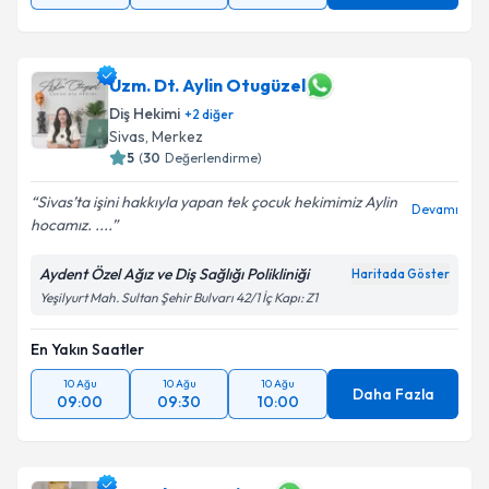
Uzm. Dt. Aylin Otugüzel
Diş Hekimi
+
2
diğer
Sivas
, Merkez
5
(
30
Değerlendirme)
Sivas’ta işini hakkıyla yapan tek çocuk hekimimiz Aylin
Devamı
hocamız. ....
Aydent Özel Ağız ve Diş Sağlığı Polikliniği
Haritada Göster
Yeşilyurt Mah. Sultan Şehir Bulvarı 42/1 İç Kapı: Z1
En Yakın Saatler
10 Ağu
10 Ağu
10 Ağu
Daha Fazla
09:00
09:30
10:00