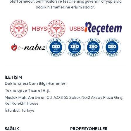
platformudur. Sertifikaları ile tescillenmiş güvenilir altyapısıyla
sağlık hizmetlerine erişim sağlar.
İLETİŞİM
Doktorsitesi Com Bilgi Hizmetleri
Teknoloji ve Ticaret A.Ş.
Maslak Mah. Ahi Evran Cd. A.O.S 55 Sokak No:2 Aksoy Plaza Giriş
Kat Kolektif House
İstanbul, Türkiye
SAĞLIK
PROFESYONELLER