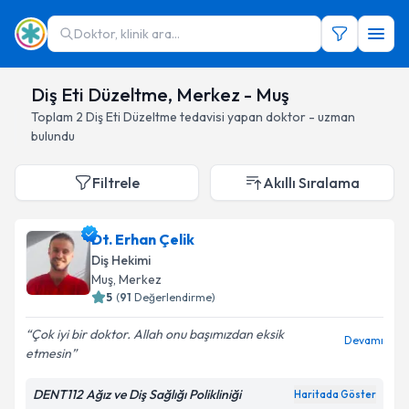
Doktor, klinik ara...
Diş Eti Düzeltme, Merkez - Muş
Toplam
2
Diş Eti Düzeltme
tedavisi yapan doktor - uzman
bulundu
Filtrele
Akıllı Sıralama
Dt. Erhan Çelik
Diş Hekimi
Muş
, Merkez
5
(
91
Değerlendirme)
Çok iyi bir doktor. Allah onu başımızdan eksik
Devamı
etmesin
DENT112 Ağız ve Diş Sağlığı Polikliniği
Haritada Göster