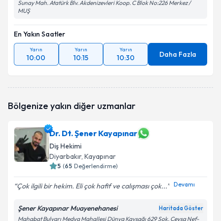
Sunay Mah. Atatürk Blv. Akdenizevleri Koop. C Blok No:226 Merkez /
MUŞ
En Yakın Saatler
Yarın
Yarın
Yarın
Daha Fazla
10:00
10:15
10:30
Bölgenize yakın diğer uzmanlar
Dr. Dt. Şener Kayapınar
Diş Hekimi
Diyarbakır
, Kayapınar
5
(
65
Değerlendirme)
Devamı
Çok ilgili bir hekim. Eli çok hafif ve calışması çok...
Şener Kayapınar Muayenehanesi
Haritada Göster
Mahabat Bulvarı Medya Mahallesi Dünya Kavşağı 629 Sok. Çeysa Nef-