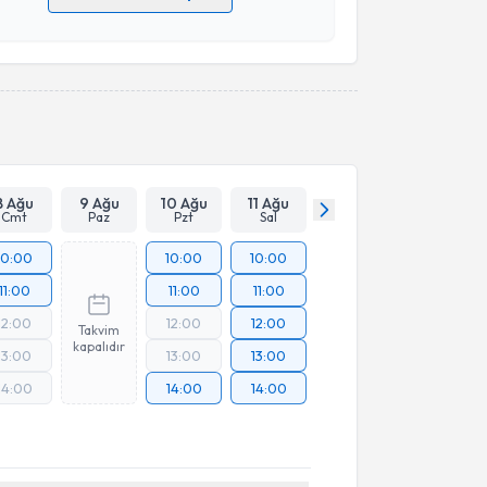
 verilerimin işlenmesine ilişkin
Aydınlatma Metni
'ni
 ve kişisel verilerimin belirtilen kapsamda
esini kabul ediyorum.
Takvim Talebini Gönder
8 Ağu
9 Ağu
10 Ağu
11 Ağu
Cmt
Paz
Pzt
Sal
10:00
10:00
10:00
11:00
11:00
11:00
12:00
12:00
12:00
Takvim
kapalıdır
13:00
13:00
13:00
14:00
14:00
14:00