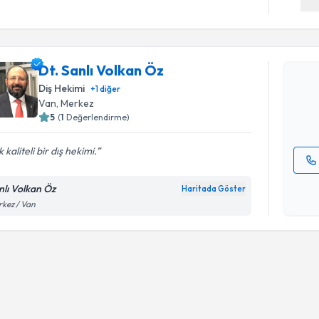
Randevu T
Dt. Sanlı 
Dt. Sanlı Volkan Öz
bu uzmandan
posta ile bi
Diş Hekimi
+
1
diğer
Van
, Merkez
E-posta Ad
5
(
1
Değerlendirme)
 kaliteli bir dış hekimi.
Kişisel
nlı Volkan Öz
Haritada Göster
okudum
kez / Van
işlenm