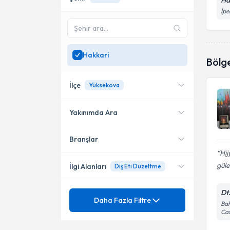
Ha
İpe
Hakkari
Bölg
İlçe
Yüksekova
Yakınımda Ara
Branşlar
Konumuma yakın uzmanları
Yüksekova
göster
Hij
güle
İlgi Alanları
Diş Eti Düzeltme
Dt.
Mezuniyet
Diş Hekimi
Daha Fazla Filtre
Bah
Caf
Ünvan
20 Lik Diş Çekimi