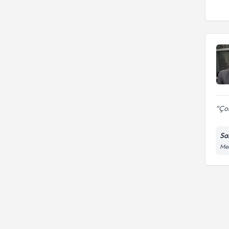
Dental Anastezi
ISTANBUL AYDIN UNIVERSITESI
Dental İmplant
Dt.
Dikiş
Diş Beyazlatma
Diş Dolgusu
Çok
Diş Eksikliği
Sa
Diş Eti Cerrahisi
Mer
Diş Eti Düzeltme
Diş Eti Görünmesi