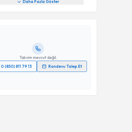
Daha Fazla Göster
akvimi Talebi
Volkan Öz
için randevu takvimi talebi oluşturun. Size
 randevu almanız için bir takvim hazırlandığında e-
lgilendireceğiz.
resiniz
Takvim mevcut değil.
0 (850) 811 79 13
Randevu Talep Et
 verilerimin işlenmesine ilişkin
Aydınlatma Metni
'ni
 ve kişisel verilerimin belirtilen kapsamda
esini kabul ediyorum.
Takvim Talebini Gönder