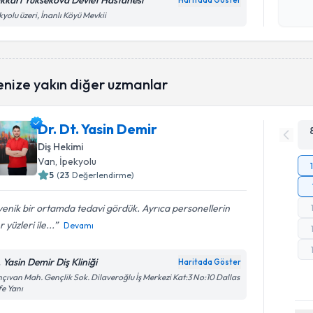
kkari Yüksekova Devlet Hastanesi
Haritada Göster
Kişisel
kyolu üzeri, İnanlı Köyü Mevkii
okudum
işlenm
enize yakın diğer uzmanlar
Dr. Dt. Yasin Demir
Diş Hekimi
Van
, İpekyolu
5
(
23
Değerlendirme)
yenik bir ortamda tedavi gördük. Ayrıca personellerin
r yüzleri ile...
Devamı
 Yasin Demir Diş Kliniği
Haritada Göster
çıvan Mah. Gençlik Sok. Dilaveroğlu İş Merkezi Kat:3 No:10 Dallas
e Yanı