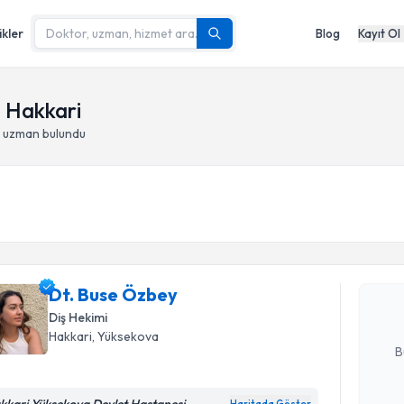
ikler
Blog
Kayıt Ol
- Hakkari
- uzman bulundu
Randevu T
Dt. Buse 
uzmandan ra
Dt. Buse Özbey
posta ile bi
Diş Hekimi
E-posta Ad
Hakkari
, Yüksekova
B