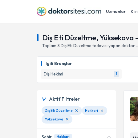
Uzmanlar
Klin
Diş Eti Düzeltme, Yüksekova 
Toplam
3
Diş Eti Düzeltme
tedavisi yapan doktor 
İlgili Branşlar
Diş Hekimi
1
Aktif Filtreler
Diş Eti Düzeltme
Hakkari
Yüksekova
Şehir
Hakkari