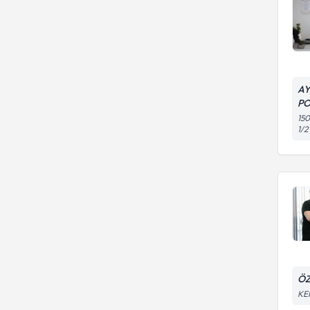
AY
PO
150
1/2
ÖZ
KE