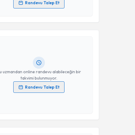
Randevu Talep Et
 verilerimin işlenmesine ilişkin
Aydınlatma Metni
'ni
 ve kişisel verilerimin belirtilen kapsamda
akvimi Talebi
esini kabul ediyorum.
Takvim Talebini Gönder
 BURHANOĞLU
için randevu takvimi talebi oluşturun.
andan randevu almanız için bir takvim
ında e-posta ile bilgilendireceğiz.
resiniz
u uzmandan online randevu alabileceğin bir
takvimi bulunmuyor.
Randevu Talep Et
 verilerimin işlenmesine ilişkin
Aydınlatma Metni
'ni
 ve kişisel verilerimin belirtilen kapsamda
esini kabul ediyorum.
akvimi Talebi
Takvim Talebini Gönder
Öcal Yayla
için randevu takvimi talebi oluşturun. Size