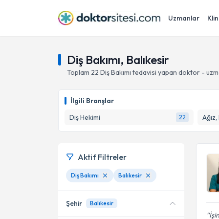
Uzmanlar
Klin
Diş Bakımı, Balıkesir
Toplam
22
Diş Bakımı
tedavisi yapan doktor - uz
İlgili Branşlar
Diş Hekimi
Ağız,
22
Aktif Filtreler
Diş Bakımı
Balıkesir
Şehir
Balıkesir
İşi