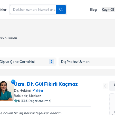
ikler
Blog
Kayıt Ol
man bulundu
 Diş ve Çene Cerrahisi
Diş Protez Uzmanı
3
Uzm. Dt. Gül Fikirli Kaçmaz
Diş Hekimi
+
1
diğer
Balıkesir
, Merkez
5
(
383
Değerlendirme)
ne hakim bir diş hekimi teşekkür ederim