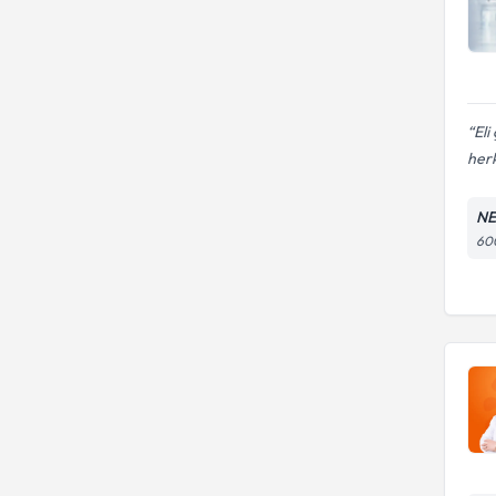
Eli
herk
NE
600