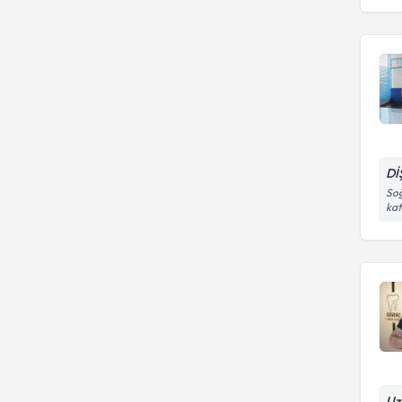
Dİ
Soğ
kat
Uz