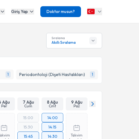
Giriş Yap
Doktor musun?
Sıralama
Akıllı Sıralama
Periodontoloji (Dişeti Hastalıkları)
1
1
6 Ağu
7 Ağu
8 Ağu
9 Ağu
Per
Cum
Cmt
Paz
15:00
14:00
15:30
14:15
Takvim
Takvim
15:45
14:30