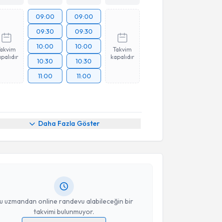
09:00
09:00
09:30
09:30
10:00
10:00
Takvim
Takvim
palıdır
kapalıdır
10:30
10:30
11:00
11:00
akvimi Talebi
Daha Fazla Göster
e Mıstıncık Kabadayı
için randevu takvimi talebi
Size bu uzmandan randevu almanız için bir takvim
ında e-posta ile bilgilendireceğiz.
resiniz
u uzmandan online randevu alabileceğin bir
takvimi bulunmuyor.