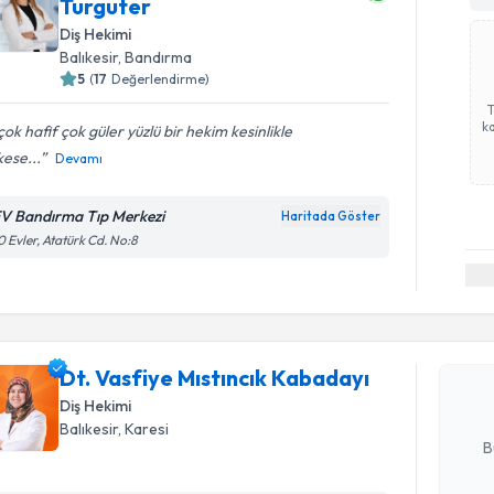
Turguter
Diş Hekimi
Balıkesir
, Bandırma
5
(
17
Değerlendirme)
ka
 çok hafif çok güler yüzlü bir hekim kesinlikle
ese...
Devamı
V Bandırma Tıp Merkezi
Haritada Göster
 Evler, Atatürk Cd. No:8
Randevu T
Dt. Vasfiy
oluşturun. 
Dt. Vasfiye Mıstıncık Kabadayı
hazırlandığ
Diş Hekimi
E-posta Ad
Balıkesir
, Karesi
B