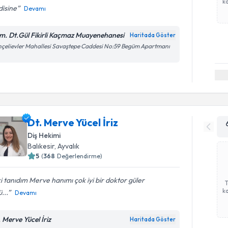
ka
disine
Devamı
m. Dt.Gül Fikirli Kaçmaz Muayenehanesi
Haritada Göster
çelievler Mahallesi Savaştepe Caddesi No:59 Begüm Apartmanı
Dt. Merve Yücel İriz
Diş Hekimi
Balıkesir
, Ayvalık
5
(
368
Değerlendirme)
ki tanıdım Merve hanımı çok iyi bir doktor güler
ka
ü...
Devamı
. Merve Yücel İriz
Haritada Göster