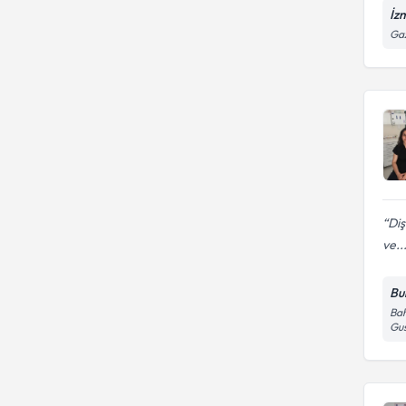
İz
Gaz
Diş
ve..
Bur
Bah
Gus