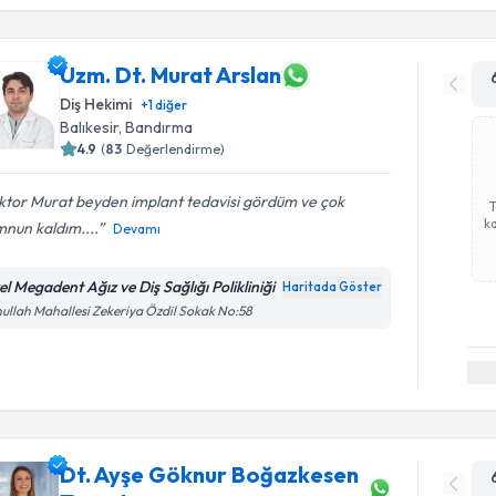
Uzm. Dt. Murat Arslan
Diş Hekimi
+
1
diğer
Balıkesir
, Bandırma
4.9
(
83
Değerlendirme)
ktor Murat beyden implant tedavisi gördüm ve çok
ka
nun kaldım....
Devamı
el Megadent Ağız ve Diş Sağlığı Polikliniği
Haritada Göster
ullah Mahallesi Zekeriya Özdil Sokak No:58
Dt. Ayşe Göknur Boğazkesen