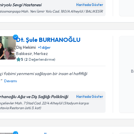
miryolu Sevgi Hastanesi
Haritada Göster
Kişisel
iosmanpaşa Mah. Yeni İzmir Yolu Cad. 180/A Altıeylül / BALIKESİR
okudum
Randevu T
işlenm
Dt. Şule BURHANOĞLU
Dt. Şule
Size bu uzm
Diş Hekimi
+
1
diğer
hazırlandığ
Balıkesir
, Merkez
5
(
2
Değerlendirme)
E-posta Ad
B
çi fobimi yenmemi sağlayan bir insan el hafifliği
.
Devamı
Kişisel
hanoğlu Ağız ve Diş Sağlığı Polikliniği
Haritada Göster
okudum
çelievler Mah. 7 Stad Cad. 22/4 Altıeylül (Stadyum karşısı
işlenm
tavia Restoran üstü 3. kat)
Randevu T
Dt. Büşra 