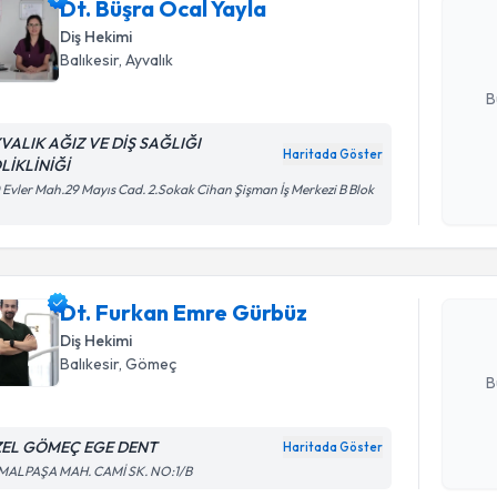
bu uzmandan
Dt. Büşra Öcal Yayla
posta ile bi
Diş Hekimi
Balıkesir
, Ayvalık
E-posta Ad
B
VALIK AĞIZ VE DİŞ SAĞLIĞI
Haritada Göster
LİKLİNİĞİ
Kişisel
Randevu T
 Evler Mah.29 Mayıs Cad. 2.Sokak Cihan Şişman İş Merkezi B Blok
okudum
işlenm
Dt. Furka
Size bu uzm
Dt. Furkan Emre Gürbüz
hazırlandığ
Diş Hekimi
E-posta Ad
Balıkesir
, Gömeç
B
EL GÖMEÇ EGE DENT
Haritada Göster
Randevu T
Kişisel
MALPAŞA MAH. CAMİ SK. NO:1/B
okudum