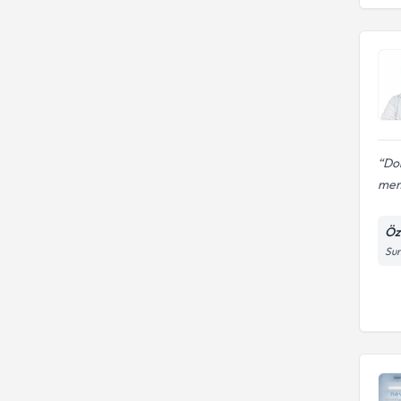
Do
mem
Öz
Sun