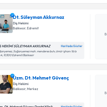
işlenm
Dt. Süley
Size bu uzm
Dt. Süleyman Akkurnaz
hazırlandığ
Diş Hekimi
E-posta Ad
Balıkesir
, Edremit
B
Ş HEKİMİ SÜLEYMAN AKKURNAZ
Haritada Göster
Randevu T
Kişisel
anyemez, Soğanyemez mah. menderes bulv, ömür işhanı 16/a
:4, 10300 Edremit/Balıkesir
okudum
işlenm
Uzm. Dt.
oluşturun. 
Uzm. Dt. Mehmet Güvenç
hazırlandığ
Diş Hekimi
E-posta Ad
Balıkesir
, Merkez
B
m. Dt. Mehmet Güvenç Dental Klinik
Haritada Göster