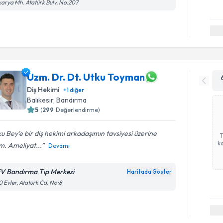
arya Mh. Atatürk Bulv. No:207
Uzm. Dr. Dt. Utku Toyman
Diş Hekimi
+
1
diğer
Balıkesir
, Bandırma
5
(
299
Değerlendirme)
u Bey'e bir diş hekimi arkadaşımın tavsiyesi üzerine
ka
im. Ameliyat...
Devamı
V Bandırma Tıp Merkezi
Haritada Göster
 Evler, Atatürk Cd. No:8