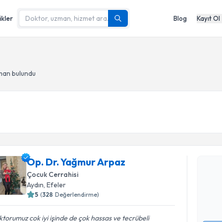
ikler
Blog
Kayıt Ol
man bulundu
Randevu T
Op. Dr. Y
Op. Dr. Yağmur Arpaz
Size bu uzm
Çocuk Cerrahisi
hazırlandığ
Aydın
, Efeler
5
(
328
Değerlendirme)
E-posta Ad
torumuz cok iyi işinde de çok hassas ve tecrübeli