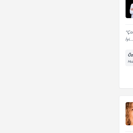
Çok
İyi...
Öz
Huz