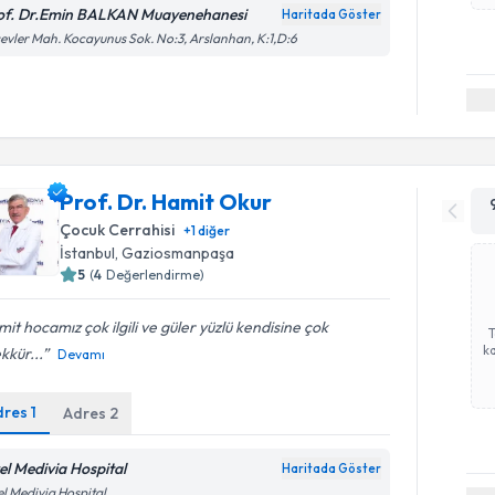
of. Dr.Emin BALKAN Muayenehanesi
Haritada Göster
evler Mah. Kocayunus Sok. No:3, Arslanhan, K:1,D:6
Prof. Dr. Hamit Okur
Çocuk Cerrahisi
+
1
diğer
İstanbul
, Gaziosmanpaşa
5
(
4
Değerlendirme)
it hocamız çok ilgili ve güler yüzlü kendisine çok
ka
kkür...
Devamı
dres
1
Adres
2
el Medivia Hospital
Haritada Göster
Randevu T
l Medivia Hospital