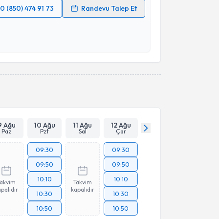
0 (850) 474 91 73
Randevu Talep Et
 verilerimin işlenmesine ilişkin
Aydınlatma Metni
'ni
 ve kişisel verilerimin belirtilen kapsamda
esini kabul ediyorum.
Takvim Talebini Gönder
9 Ağu
10 Ağu
11 Ağu
12 Ağu
Paz
Pzt
Sal
Çar
09:30
09:30
09:50
09:50
10:10
10:10
Takvim
Takvim
palıdır
kapalıdır
10:30
10:30
10:50
10:50