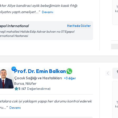
tor Aliye kandiraci aylık bebeğimizin kasık fıtığı
ka
iyatını yaptı.ameliyet...
Devamı
epol International
Haritada Göster
eşli mahallesi Halide Edip Adıvar bulvarı no 57 Egepol
ernational Hastanesi
Prof. Dr. Emin Balkan
Çocuk Sağlığı ve Hastalıkları
+
3
diğer
Bursa
, Nilüfer
5
(
47
Değerlendirme)
talara cok iyi yaklaşım yapıp her durumu kontrol ederek
ka
u...
Devamı