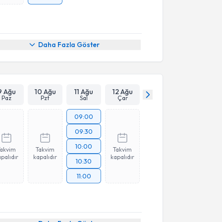
Daha Fazla Göster
9 Ağu
10 Ağu
11 Ağu
12 Ağu
Paz
Pzt
Sal
Çar
09:00
09:30
10:00
Takvim
Takvim
Takvim
palıdır
kapalıdır
kapalıdır
10:30
11:00
akvimi Talebi