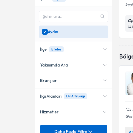
kesi
Op
143
Aydın
İlçe
Efeler
Bölg
Yakınımda Ara
Branşlar
Konumuma yakın uzmanları
Efeler
göster
İlgi Alanları
Dil Altı Bağı
Dr.
Hizmetler
Çocuk Cerrahisi
Ger
Mezuniyet
Alt Islatma (Gece İşemesi,
Daha Fazla Filtre
A