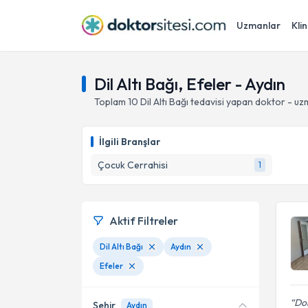
Uzmanlar
Klin
Dil Altı Bağı, Efeler - Aydın
Toplam
10
Dil Altı Bağı
tedavisi yapan doktor - uz
İlgili Branşlar
Çocuk Cerrahisi
1
Aktif Filtreler
Dil Altı Bağı
Aydın
Efeler
Dok
Şehir
Aydın