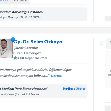
ıbadem Kozyatağı Hastanesi
Mayıs, Begonya Sk. No:12, 34736
Op. Dr. Selim Özkaya
Çocuk Cerrahisi
Bursa
, Osmangazi
5
(
18
Değerlendirme)
lim Hocaya çok teşekkür ederiz. Oğlumun diğer
ka
umlarda bulunamayan böbrek...
Devamı
 Medical Park Bursa Hastanesi
Haritada Göster
caali, Fevzi Çakmak Cd. No:76