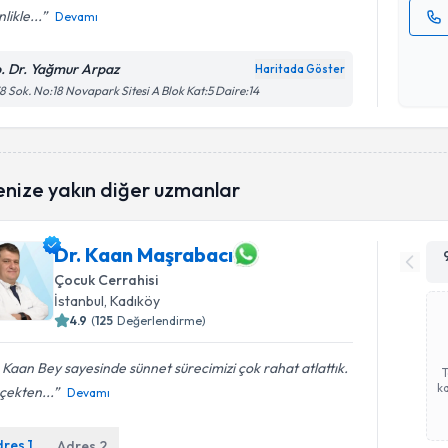
nlikle...
Devamı
Kişisel
okudum
. Dr. Yağmur Arpaz
Haritada Göster
işlenm
8 Sok. No:18 Novapark Sitesi A Blok Kat:5 Daire:14
enize yakın diğer uzmanlar
Dr. Kaan Maşrabacı
Çocuk Cerrahisi
İstanbul
, Kadıköy
4.9
(
125
Değerlendirme)
 Kaan Bey sayesinde sünnet sürecimizi çok rahat atlattık.
ka
çekten...
Devamı
dres
1
Adres
2