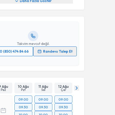
Daha Fazla Göster
Hakan Kocaman
için randevu takvimi talebi oluşturun.
andan randevu almanız için bir takvim
ında e-posta ile bilgilendireceğiz.
resiniz
Takvim mevcut değil.
0 (850) 474 84 66
Randevu Talep Et
 verilerimin işlenmesine ilişkin
Aydınlatma Metni
'ni
 ve kişisel verilerimin belirtilen kapsamda
esini kabul ediyorum.
Takvim Talebini Gönder
9 Ağu
10 Ağu
11 Ağu
12 Ağu
Paz
Pzt
Sal
Çar
09:00
09:00
09:00
09:30
09:30
09:30
10:00
10:00
10:00