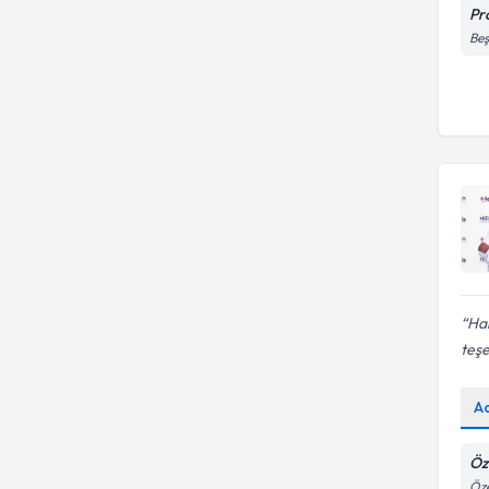
Pr
Beş
Ham
teşe
A
Öz
Öze