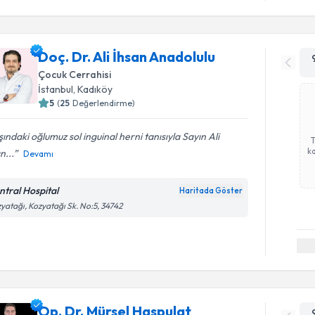
Doç. Dr. Ali İhsan Anadolulu
Çocuk Cerrahisi
İstanbul
, Kadıköy
5
(
25
Değerlendirme)
ındaki oğlumuz sol inguinal herni tanısıyla Sayın Ali
ka
n...
Devamı
ntral Hospital
Haritada Göster
yatağı, Kozyatağı Sk. No:5, 34742
Op. Dr. Mürsel Haspulat