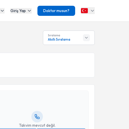
Giriş Yap
Doktor musun?
Sıralama
Akıllı Sıralama
akvimi Talebi
ağmur Arpaz
için randevu takvimi talebi oluşturun.
andan randevu almanız için bir takvim
ında e-posta ile bilgilendireceğiz.
resiniz
Takvim mevcut değil.