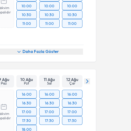
10:00
10:00
10:00
Takvim
palıdır
10:30
10:30
10:30
11:00
11:00
11:00
Daha Fazla Göster
9 Ağu
10 Ağu
11 Ağu
12 Ağu
Paz
Pzt
Sal
Çar
16:00
16:00
16:00
16:30
16:30
16:30
17:00
17:00
17:00
Takvim
palıdır
17:30
17:30
17:30
18:00