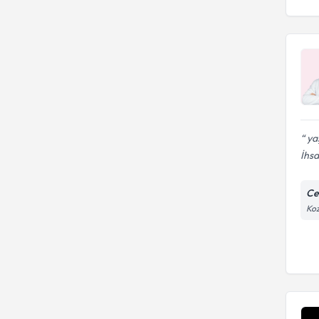
yaş
İhsa
Ce
Koz