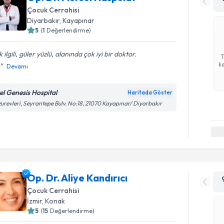
Çocuk Cerrahisi
Diyarbakır
, Kayapınar
5
(
1
Değerlendirme)
 ilgili, güler yüzlü, alanında çok iyi bir doktor.
ka
Devamı
el Genesis Hospital
Haritada Göster
urevleri, Seyrantepe Bulv. No:18, 21070 Kayapınar/ Diyarbakır
Op. Dr. Aliye Kandırıcı
Çocuk Cerrahisi
İzmir
, Konak
5
(
15
Değerlendirme)