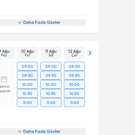
Daha Fazla Göster
9 Ağu
10 Ağu
11 Ağu
12 Ağu
Paz
Pzt
Sal
Çar
09:00
09:00
09:00
09:30
09:30
09:30
10:00
10:00
10:00
Takvim
palıdır
10:30
10:30
10:30
11:00
11:00
11:00
Daha Fazla Göster