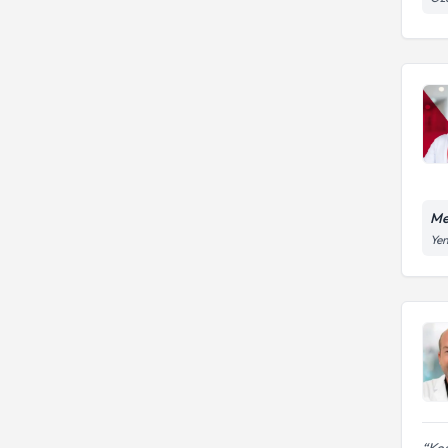
Me
Yen
Kes