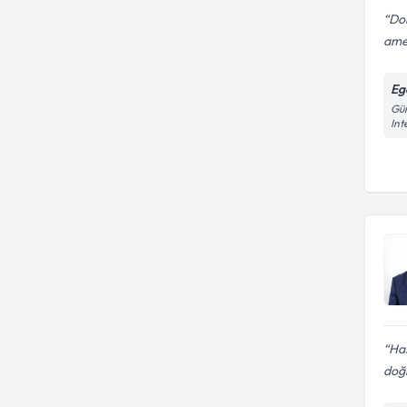
Dok
amel
Eg
Gün
Int
Has
doğr