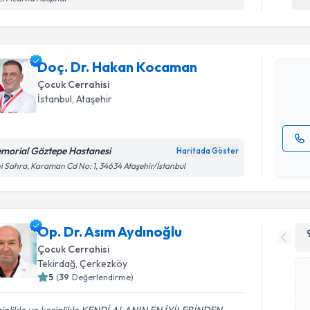
Doç. Dr. 
Size bu uzm
Doç. Dr. Hakan Kocaman
hazırlandığ
Çocuk Cerrahisi
E-posta Ad
İstanbul
, Ataşehir
morial Göztepe Hastanesi
Haritada Göster
Kişisel
i Sahra, Karaman Cd No: 1, 34634 Ataşehir/İstanbul
okudum
işlenm
Op. Dr. Asım Aydınoğlu
Çocuk Cerrahisi
Tekirdağ
, Çerkezköy
5
(
39
Değerlendirme)
inlikle ve kesinlikle KENDİ ALANIN EN İYİLERİNDEN. .