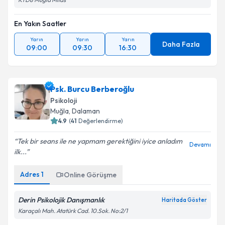
En Yakın Saatler
Yarın
Yarın
Yarın
Daha Fazla
09:00
09:30
16:30
Psk. Burcu Berberoğlu
Psikoloji
Muğla
, Dalaman
4.9
(
41
Değerlendirme)
Tek bir seans ile ne yapmam gerektiğini iyice anladım
Devamı
ilk...
Adres
1
Online Görüşme
Derin Psikolojik Danışmanlık
Haritada Göster
Karaçalı Mah. Atatürk Cad. 10.Sok. No:2/1