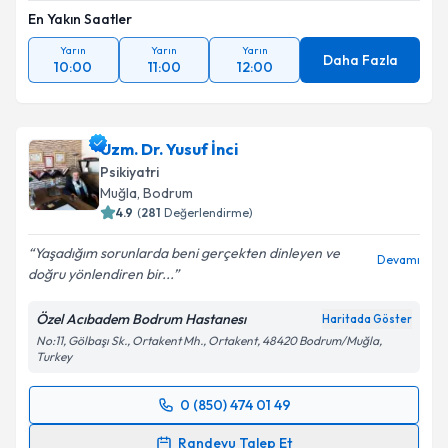
En Yakın Saatler
Yarın
Yarın
Yarın
Daha Fazla
10:00
11:00
12:00
Uzm. Dr. Yusuf İnci
Psikiyatri
Muğla
, Bodrum
4.9
(
281
Değerlendirme)
Yaşadığım sorunlarda beni gerçekten dinleyen ve
Devamı
doğru yönlendiren bir...
Özel Acıbadem Bodrum Hastanesı
Haritada Göster
No:11, Gölbaşı Sk., Ortakent Mh., Ortakent, 48420 Bodrum/Muğla,
Turkey
0 (850) 474 01 49
Randevu Takvimi Talebi
Randevu Talep Et