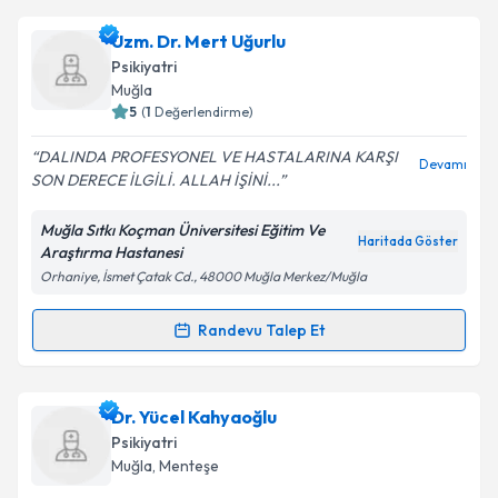
Dr. Perihan Atakan
için randevu takvimi talebi
Uzm. Dr. Mert Uğurlu
oluşturun. Size bu uzmandan randevu almanız için bir
Takvim Talebini Gönder
Psikiyatri
takvim hazırlandığında e-posta ile bilgilendireceğiz.
Muğla
5
(
1
Değerlendirme)
E-posta Adresiniz
DALINDA PROFESYONEL VE HASTALARINA KARŞI
Devamı
SON DERECE İLGİLİ. ALLAH İŞİNİ...
Muğla Sıtkı Koçman Üniversitesi Eğitim Ve
Kişisel verilerimin işlenmesine ilişkin
Aydınlatma
Haritada Göster
Araştırma Hastanesi
Metni
'ni okudum ve kişisel verilerimin belirtilen
Orhaniye, İsmet Çatak Cd., 48000 Muğla Merkez/Muğla
kapsamda işlenmesini kabul ediyorum.
Randevu Talep Et
Randevu Takvimi Talebi
Takvim Talebini Gönder
Uzm. Dr. Mert Uğurlu
için randevu takvimi talebi
Dr. Yücel Kahyaoğlu
oluşturun. Size bu uzmandan randevu almanız için bir
Psikiyatri
takvim hazırlandığında e-posta ile bilgilendireceğiz.
Muğla
, Menteşe