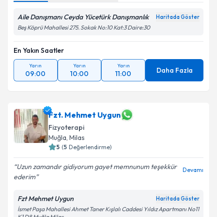
Aile Danışmanı Ceyda Yücetürk Danışmanlık
Haritada Göster
Beş Köprü Mahallesi 275. Sokak No:10 Kat:3 Daire:30
En Yakın Saatler
Yarın
Yarın
Yarın
Daha Fazla
09:00
10:00
11:00
Fzt. Mehmet Uygun
Fizyoterapi
Muğla
, Milas
5
(
5
Değerlendirme)
Uzun zamandır gidiyorum gayet memnunum teşekkür
Devamı
ederim
Fzt Mehmet Uygun
Haritada Göster
İsmet Paşa Mahallesi Ahmet Taner Kışlalı Caddesi Yıldız Apartmanı No11
K1 D8 Muğla Milas