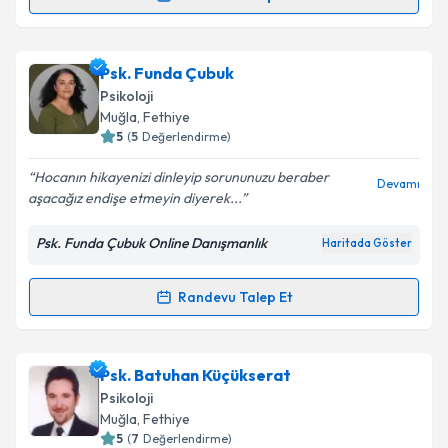
Uzm. Dr. Yusuf İnci
için randevu takvimi talebi
oluşturun. Size bu uzmandan randevu almanız için bir
Psk. Funda Çubuk
takvim hazırlandığında e-posta ile bilgilendireceğiz.
Psikoloji
E-posta Adresiniz
Muğla
, Fethiye
5
(
5
Değerlendirme)
Hocanın hikayenizi dinleyip sorununuzu beraber
Devamı
aşacağız endişe etmeyin diyerek...
Kişisel verilerimin işlenmesine ilişkin
Aydınlatma
Metni
'ni okudum ve kişisel verilerimin belirtilen
Psk. Funda Çubuk Online Danışmanlık
Haritada Göster
kapsamda işlenmesini kabul ediyorum.
Randevu Talep Et
Randevu Takvimi Talebi
Takvim Talebini Gönder
Psk. Funda Çubuk
için randevu takvimi talebi
Psk. Batuhan Küçükserat
oluşturun. Size bu uzmandan randevu almanız için bir
Psikoloji
takvim hazırlandığında e-posta ile bilgilendireceğiz.
Muğla
, Fethiye
5
(
7
Değerlendirme)