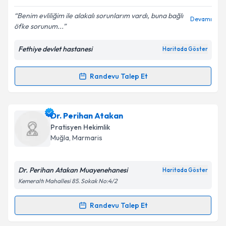
E-posta Adresiniz
Benim evliliğim ile alakalı sorunlarım vardı, buna bağlı
Devamı
öfke sorunum...
Fethiye devlet hastanesi
Haritada Göster
Kişisel verilerimin işlenmesine ilişkin
Aydınlatma
Metni
'ni okudum ve kişisel verilerimin belirtilen
kapsamda işlenmesini kabul ediyorum.
Randevu Talep Et
Randevu Takvimi Talebi
Takvim Talebini Gönder
Psk. Batuhan Küçükserat
için randevu takvimi talebi
Dr. Perihan Atakan
oluşturun. Size bu uzmandan randevu almanız için bir
Pratisyen Hekimlik
takvim hazırlandığında e-posta ile bilgilendireceğiz.
Muğla
, Marmaris
E-posta Adresiniz
Dr. Perihan Atakan Muayenehanesi
Haritada Göster
Kemeraltı Mahallesi 85. Sokak No:4/2
Kişisel verilerimin işlenmesine ilişkin
Aydınlatma
Randevu Talep Et
Randevu Takvimi Talebi
Metni
'ni okudum ve kişisel verilerimin belirtilen
kapsamda işlenmesini kabul ediyorum.