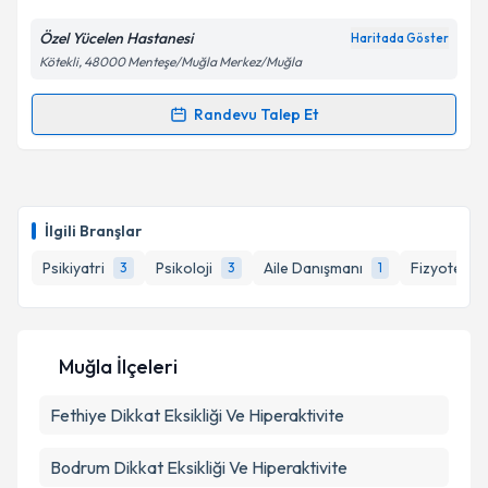
E-posta Adresiniz
Özel Yücelen Hastanesi
Haritada Göster
Kötekli, 48000 Menteşe/Muğla Merkez/Muğla
Kişisel verilerimin işlenmesine ilişkin
Aydınlatma
Randevu Talep Et
Randevu Takvimi Talebi
Metni
'ni okudum ve kişisel verilerimin belirtilen
kapsamda işlenmesini kabul ediyorum.
Dr. Yücel Kahyaoğlu
için randevu takvimi talebi
oluşturun. Size bu uzmandan randevu almanız için bir
Takvim Talebini Gönder
İlgili Branşlar
takvim hazırlandığında e-posta ile bilgilendireceğiz.
Psikiyatri
Psikoloji
Aile Danışmanı
Fizyoterap
3
3
1
E-posta Adresiniz
Muğla İlçeleri
Kişisel verilerimin işlenmesine ilişkin
Aydınlatma
Fethiye
Metni
Dikkat Eksikliği Ve Hiperaktivite
'ni okudum ve kişisel verilerimin belirtilen
kapsamda işlenmesini kabul ediyorum.
Bodrum
Dikkat Eksikliği Ve Hiperaktivite