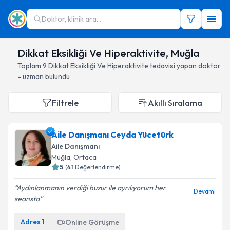
Doktor, klinik ara...
Dikkat Eksikliği Ve Hiperaktivite, Muğla
Toplam
9
Dikkat Eksikliği Ve Hiperaktivite
tedavisi yapan doktor
- uzman bulundu
Filtrele
Akıllı Sıralama
Aile Danışmanı Ceyda Yücetürk
Aile Danışmanı
Muğla
, Ortaca
5
(
41
Değerlendirme)
Aydınlanmanın verdiği huzur ile ayrılıyorum her
Devamı
seansta
Adres
1
Online Görüşme