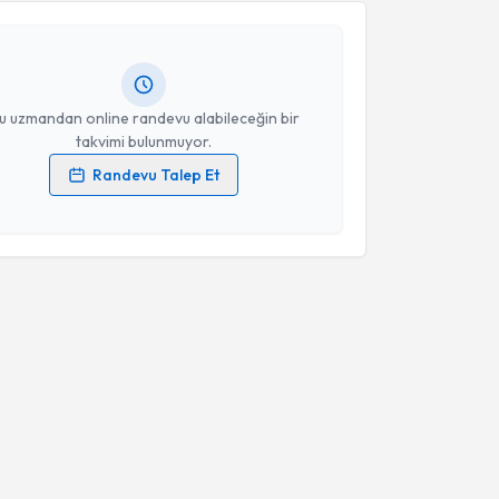
ndevu almanız için bir takvim hazırlandığında e-
lgilendireceğiz.
resiniz
u uzmandan online randevu alabileceğin bir
takvimi bulunmuyor.
Randevu Talep Et
 verilerimin işlenmesine ilişkin
Aydınlatma Metni
'ni
 ve kişisel verilerimin belirtilen kapsamda
esini kabul ediyorum.
Takvim Talebini Gönder