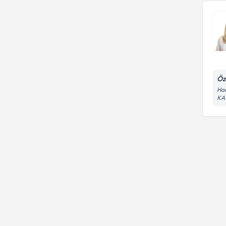
Öz
Hac
KA