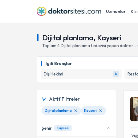
Uzmanlar
Klin
Dijital planlama, Kayseri
Toplam
4
Dijital planlama
tedavisi yapan doktor -
İlgili Branşlar
Diş Hekimi
Resto
4
Aktif Filtreler
Dijital planlama
Kayseri
Şehir
Kayseri
Hij