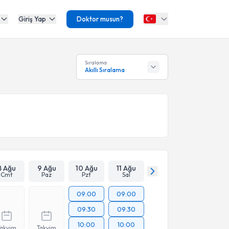
Giriş Yap
Doktor musun?
Sıralama
Akıllı Sıralama
8 Ağu
9 Ağu
10 Ağu
11 Ağu
Cmt
Paz
Pzt
Sal
09:00
09:00
09:30
09:30
10:00
10:00
Takvim
Takvim