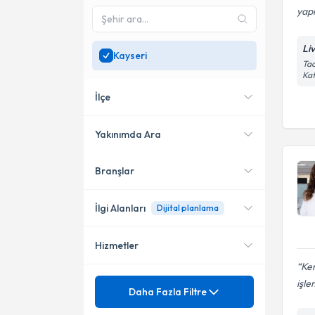
yap
Liv
Kayseri
Tac
Kat
İlçe
Yakınımda Ara
Branşlar
Konumuma yakın uzmanları
Melikgazi
göster
Kocasinan
İlgi Alanları
Dijital planlama
Hizmetler
Diş Hekimi
Ken
Restoratif Diş Tedavileri
Mezuniyet
işle
Dijital Diş Hekimliği
Daha Fazla Filtre