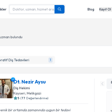
ikler
Blog
Kayıt Ol
 uzman bulundu
ratif Diş Tedavileri
1
Dt. Nezir Aysu
Diş Hekimi
Kayseri
, Melikgazi
5
(
77
Değerlendirme)
yenik bir ortamda zamanında uygun bir tedavi