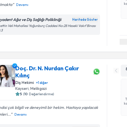
ka
ılmakta
Devamı
yadent Ağız ve Diş Sağlığı Polikliniği
Haritada Göster
ettin Veli Mahallesi Yoğunburç Caddesi No:28 Haseki Vakıf Binası
:3
Doç. Dr. N. Nurdan Çakır
Kılınç
Diş Hekimi
+
1
diğer
Kayseri
, Melikgazi
5
(
10
Değerlendirme)
ka
disi çok bilgili ve deneyimli bir hekim. Hastaya yapılacak
mleri...
Devamı