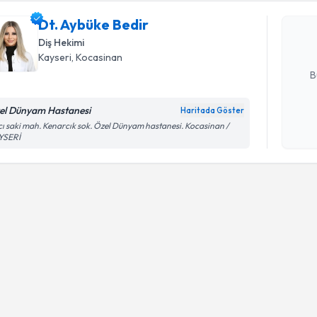
uzmandan ra
Dt. Aybüke Bedir
posta ile bi
Diş Hekimi
E-posta Ad
Kayseri
, Kocasinan
B
el Dünyam Hastanesi
Haritada Göster
Kişisel
ı saki mah. Kenarcık sok. Özel Dünyam hastanesi. Kocasinan /
YSERİ
okudum
işlenm