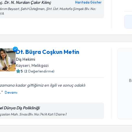
ç. Dr. N. Nurdan Çakır Kılınç
Haritada Göster
dırım Beyazıt, Şehit Üsteğmen, Şht. Üst. Mustafa Şimşek Blv. No:
0/A
Randevu T
Dt. Büşra
Dt. Büşra Coşkun Metin
Size bu uzm
Diş Hekimi
hazırlandığ
Kayseri
, Melikgazi
5
(
2
Değerlendirme)
E-posta Ad
B
zamana kadar gittiğimiz en ilgili ve sonuç odaklı
.
Devamı
Kişisel
okudum
el Dünya Diş Polikliniği
Randevu T
işlenm
ıçaslan Mah. Sivas Blv. No:74/A Kat:1 Daire:1
Dt. Aybük